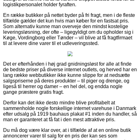
logistikpersonalet holder fyraften.
En række butikker på nettet byder på fri fragt, men i de fleste
tilfælde gælder det kun hvis man køber for en fastsat pris.
Som alternativ kunne man overveje den mindst kostelige
leveringsløsning, der ofte – ligegyldigt om du opholder sig i
Køge, Vordingborg eller Tønder – vil blive at få fragtfirmaet
til at levere dine varer til et udleveringssted.
Det er efterhånden i høj grad gnidningsløst for alle at finde
de bedste priser på diverse internet outlets, og herved har en
lang række webbutikker ikke kunne slippe for at nedsætte
salgspriserne på deres produkter – til piger og drenge, og
ligeså til herrer og damer – en hel del, og endda nogle
gange præstere gratis fragt.
Derfor kan det ikke desto mindre blive profitabelt at
sammenholde nogle forskellige internet varehuse i Danmark
efter udsalg på 1919 bauhaus plakat #1 inden du handler, så
man er garanteret at få fat i den mest attraktive pris.
Du må dog være klar over, at i tilfælde af at en online butik
annoncerer varer til salg for en pris der kan ses som