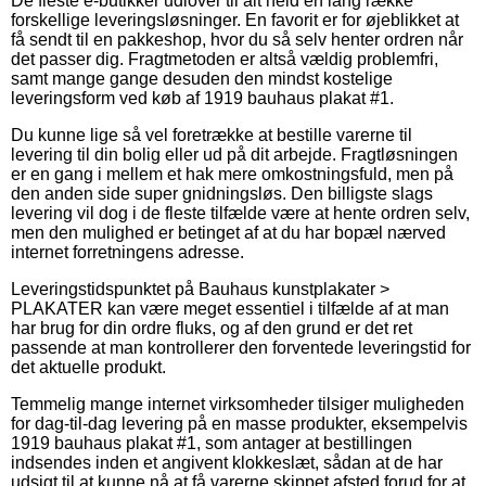
De fleste e-butikker udlover til alt held en lang række
forskellige leveringsløsninger. En favorit er for øjeblikket at
få sendt til en pakkeshop, hvor du så selv henter ordren når
det passer dig. Fragtmetoden er altså vældig problemfri,
samt mange gange desuden den mindst kostelige
leveringsform ved køb af 1919 bauhaus plakat #1.
Du kunne lige så vel foretrække at bestille varerne til
levering til din bolig eller ud på dit arbejde. Fragtløsningen
er en gang i mellem et hak mere omkostningsfuld, men på
den anden side super gnidningsløs. Den billigste slags
levering vil dog i de fleste tilfælde være at hente ordren selv,
men den mulighed er betinget af at du har bopæl nærved
internet forretningens adresse.
Leveringstidspunktet på Bauhaus kunstplakater >
PLAKATER kan være meget essentiel i tilfælde af at man
har brug for din ordre fluks, og af den grund er det ret
passende at man kontrollerer den forventede leveringstid for
det aktuelle produkt.
Temmelig mange internet virksomheder tilsiger muligheden
for dag-til-dag levering på en masse produkter, eksempelvis
1919 bauhaus plakat #1, som antager at bestillingen
indsendes inden et angivent klokkeslæt, sådan at de har
udsigt til at kunne nå at få varerne skippet afsted forud for at