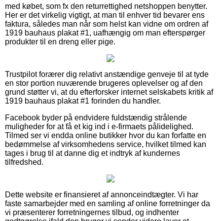
med købet, som fx den returrettighed netshoppen benytter.
Her er det virkelig vigtigt, at man til enhver tid bevarer ens
faktura, således man når som helst kan vidne om ordren af
1919 bauhaus plakat #1, uafhængig om man efterspørger
produkter til en dreng eller pige.
Trustpilot forærer dig relativt anstændige genveje til at tyde
en stor portion nuværende brugeres oplevelser og af den
grund støtter vi, at du efterforsker internet selskabets kritik af
1919 bauhaus plakat #1 forinden du handler.
Facebook byder på endvidere fuldstændig strålende
muligheder for at få et kig ind i e-firmaets pålidelighed.
Tilmed ser vi endda online butikker hvor du kan forfatte en
bedømmelse af virksomhedens service, hvilket tilmed kan
tages i brug til at danne dig et indtryk af kundernes
tilfredshed.
Dette website er finansieret af annonceindtægter. Vi har
faste samarbejder med en samling af online forretninger da
vi præsenterer forretningernes tilbud, og indhenter