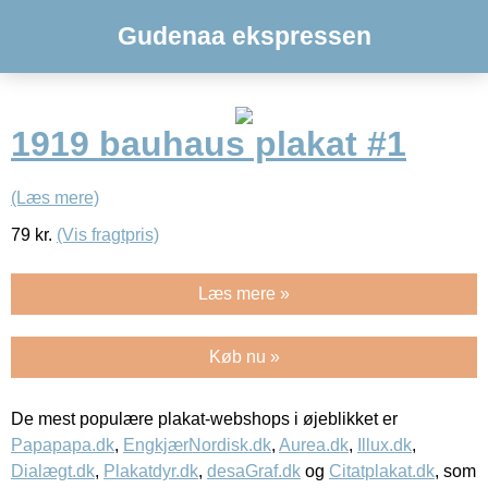
Gudenaa ekspressen
1919 bauhaus plakat #1
(Læs mere)
79
kr.
(Vis fragtpris)
Læs mere »
Køb nu »
De mest populære plakat-webshops i øjeblikket er
Papapapa.dk
,
EngkjærNordisk.dk
,
Aurea.dk
,
Illux.dk
,
Dialægt.dk
,
Plakatdyr.dk
,
desaGraf.dk
og
Citatplakat.dk
, som