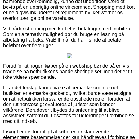
hamrende overkommelig, kunne det undertiden være et
bevis på en uoprigtig online virksomhed. Shopping med kort
er heldigvis inkluderet i et reglement, hvilket værner os
overfor uærlige online varehuse.
Vi tilråder shopping med kort eller betalinger med mobilen.
Som en alternativ mulighed bør du bruge en løsning på
afbetaling fra f.eks. ViaBill, når du har i sinde at betale
beløbet over flere uger.
Forud for at nogen køber på en webshop bør de på en vis
måde se på netbutikkens handelsbetingelser, men det er tit
ikke videre spændende.
Et andet forslag kunne være at bemærke om internet
butikken er e-mærke godkendt, hvilket burde være et signal
om at netbutikken forsvarer de opstillede regler, foruden at
den rutinemæssigt evalueres af jurister som kender
vilkårene. Derudover tilbydes du anledning til at blive
assisteret, såfremt du udsættes for udfordringer i forbindelse
med dit indkøb.
I øvrigt er det fornuftigt at køberen er klar over de
elementære bestemmelser der kan håndhæves i forbindelse