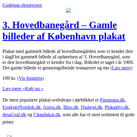
Gudenaa ekspressen
3. Hovedbanegård – Gamle
billeder af København plakat
Plakat med gammelt billede af hovedbanegården som vi kender den
i dagFlot gammelt billede af opførelsen af 3. Hovedbanegård, som
er den hovedbanegård vi kender fra i dag. Billedet er taget i år 1909.
Det gamle billede er gennemgribende restaureret og mo
(Læs mere)
199
kr.
(Vis fragtpris)
Læs mere »
Køb nu »
De mest populære plakat-webshops i øjeblikket er
Papapapa.dk
,
EngkjærNordisk.dk
,
Aurea.dk
,
Illux.dk
,
Dialægt.dk
,
Plakatdyr.dk
,
desaGraf.dk
og
Citatplakat.dk
, som alle har et stort sortiment til gode
priser.