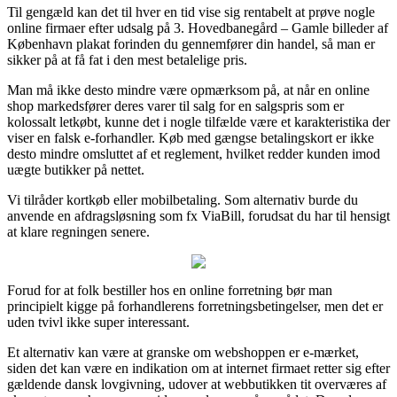
Til gengæld kan det til hver en tid vise sig rentabelt at prøve nogle
online firmaer efter udsalg på 3. Hovedbanegård – Gamle billeder af
København plakat forinden du gennemfører din handel, så man er
sikker på at få fat i den mest betalelige pris.
Man må ikke desto mindre være opmærksom på, at når en online
shop markedsfører deres varer til salg for en salgspris som er
kolossalt letkøbt, kunne det i nogle tilfælde være et karakteristika der
viser en falsk e-forhandler. Køb med gængse betalingskort er ikke
desto mindre omsluttet af et reglement, hvilket redder kunden imod
uægte butikker på nettet.
Vi tilråder kortkøb eller mobilbetaling. Som alternativ burde du
anvende en afdragsløsning som fx ViaBill, forudsat du har til hensigt
at klare regningen senere.
Forud for at folk bestiller hos en online forretning bør man
principielt kigge på forhandlerens forretningsbetingelser, men det er
uden tvivl ikke super interessant.
Et alternativ kan være at granske om webshoppen er e-mærket,
siden det kan være en indikation om at internet firmaet retter sig efter
gældende dansk lovgivning, udover at webbutikken tit overværes af