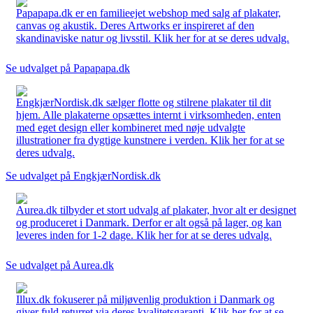
Papapapa.dk er en familieejet webshop med salg af plakater,
canvas og akustik. Deres Artworks er inspireret af den
skandinaviske natur og livsstil. Klik her for at se deres udvalg.
Se udvalget på Papapapa.dk
EngkjærNordisk.dk sælger flotte og stilrene plakater til dit
hjem. Alle plakaterne opsættes internt i virksomheden, enten
med eget design eller kombineret med nøje udvalgte
illustrationer fra dygtige kunstnere i verden. Klik her for at se
deres udvalg.
Se udvalget på EngkjærNordisk.dk
Aurea.dk tilbyder et stort udvalg af plakater, hvor alt er designet
og produceret i Danmark. Derfor er alt også på lager, og kan
leveres inden for 1-2 dage. Klik her for at se deres udvalg.
Se udvalget på Aurea.dk
Illux.dk fokuserer på miljøvenlig produktion i Danmark og
giver fuld returret via deres kvalitetsgaranti. Klik her for at se