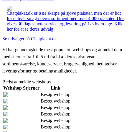
Citatplakat.dk er især skarpe på sjove plakater, men der er lidt
for enhver smag i deres sortiment med over 4.000 plakater. Der
gives 30 dages bytteservice, og levering på 1-3 hverdage. Klik
her for at se deres udvalg.
Se udvalget på Citatplakat.dk
Vi har gennemgået de mest populære webshops og anmeldt dem
med stjerner fra 1 til 5 ud fra bl.a. deres prisniveau,
sortimentstørrelse, kundeservice, brugervenlighed, betingelser,
leveringsformer og betalingsmuligheder.
Bedst anmeldte webshops
Webshop
Stjerner
Link
Besøg webshop
Besøg webshop
Besøg webshop
Besøg webshop
Besøg webshop
Besøg webshop