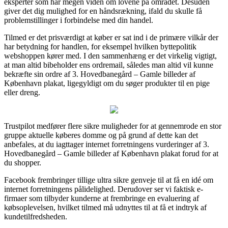
eksperter som har megen viden om lovene på området. Desuden
giver det dig mulighed for en håndsrækning, ifald du skulle få
problemstillinger i forbindelse med din handel.
Tilmed er det prisværdigt at køber er sat ind i de primære vilkår der
har betydning for handlen, for eksempel hvilken byttepolitik
webshoppen kører med. I den sammenhæng er det virkelig vigtigt,
at man altid bibeholder ens ordremail, således man altid vil kunne
bekræfte sin ordre af 3. Hovedbanegård – Gamle billeder af
København plakat, ligegyldigt om du søger produkter til en pige
eller dreng.
Trustpilot medfører flere sikre muligheder for at gennemrode en stor
gruppe aktuelle køberes domme og på grund af dette kan det
anbefales, at du iagttager internet forretningens vurderinger af 3.
Hovedbanegård – Gamle billeder af København plakat forud for at
du shopper.
Facebook frembringer tillige ultra sikre genveje til at få en idé om
internet forretningens pålidelighed. Derudover ser vi faktisk e-
firmaer som tilbyder kunderne at frembringe en evaluering af
købsoplevelsen, hvilket tilmed må udnyttes til at få et indtryk af
kundetilfredsheden.