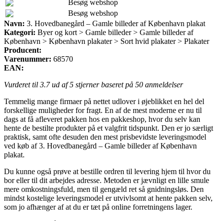
Besøg webshop
Besøg webshop
Navn:
3. Hovedbanegård – Gamle billeder af København plakat
Kategori:
Byer og kort > Gamle billeder > Gamle billeder af
København > København plakater > Sort hvid plakater > Plakater
Producent:
Varenummer:
68570
EAN:
Vurderet til
3.7
ud af 5 stjerner baseret på
50
anmeldelser
Temmelig mange firmaer på nettet udlover i øjeblikket en hel del
forskellige muligheder for fragt. En af de mest moderne er nu til
dags at få afleveret pakken hos en pakkeshop, hvor du selv kan
hente de bestilte produkter på et valgfrit tidspunkt. Den er jo særligt
praktisk, samt ofte desuden den mest prisbevidste leveringsmodel
ved køb af 3. Hovedbanegård – Gamle billeder af København
plakat.
Du kunne også prøve at bestille ordren til levering hjem til hvor du
bor eller til dit arbejdes adresse. Metoden er jævnligt en lille smule
mere omkostningsfuld, men til gengæld ret så gnidningsløs. Den
mindst kostelige leveringsmodel er utvivlsomt at hente pakken selv,
som jo afhænger af at du er tæt på online forretningens lager.