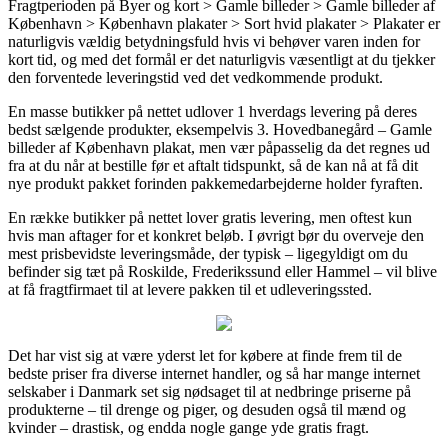
Fragtperioden på Byer og kort > Gamle billeder > Gamle billeder af
København > København plakater > Sort hvid plakater > Plakater er
naturligvis vældig betydningsfuld hvis vi behøver varen inden for
kort tid, og med det formål er det naturligvis væsentligt at du tjekker
den forventede leveringstid ved det vedkommende produkt.
En masse butikker på nettet udlover 1 hverdags levering på deres
bedst sælgende produkter, eksempelvis 3. Hovedbanegård – Gamle
billeder af København plakat, men vær påpasselig da det regnes ud
fra at du når at bestille før et aftalt tidspunkt, så de kan nå at få dit
nye produkt pakket forinden pakkemedarbejderne holder fyraften.
En række butikker på nettet lover gratis levering, men oftest kun
hvis man aftager for et konkret beløb. I øvrigt bør du overveje den
mest prisbevidste leveringsmåde, der typisk – ligegyldigt om du
befinder sig tæt på Roskilde, Frederikssund eller Hammel – vil blive
at få fragtfirmaet til at levere pakken til et udleveringssted.
Det har vist sig at være yderst let for købere at finde frem til de
bedste priser fra diverse internet handler, og så har mange internet
selskaber i Danmark set sig nødsaget til at nedbringe priserne på
produkterne – til drenge og piger, og desuden også til mænd og
kvinder – drastisk, og endda nogle gange yde gratis fragt.