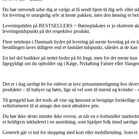
Du bør omvendt udse dig at vælge at få sendt hjem til dig selv eller
for levering er unægtelig selv at hente pakken, men den løsning er beti
Leveringstiden på BESTSELLERS > Børneplakater er jo ekstremt aktuel 
leveringstidspunkt på det respektive produkt.
Flere netshops i Danmark byder på levering på næste hverdag på en l
bestillingen laves tidligere end et fastslået tidspunkt, således at de kan
En hel del butikker på nettet byder på fri fragt, men for det meste k
ligegyldigt om du opholder sig i Køge, Nykøbing Falster eller Slangerup 
Det er i dag særligt let for enhver at lave prissammenligning hos diver
produkter – til babyer og børn, lige så vel som til mænd og kvinder – 
Til gengæld kan det trods alt vise sig lønsomt at besigtige forskellige
velinformeret til at antage den mest attraktive pris.
Du bør ikke desto mindre ikke overse, at når en e-forhandler markedsfør
er heldigvis inkluderet i en anordning, som hjælper folk imod uærlige
Generelt går vi ind for shopping med kort eller mobilbetaling. Som et 