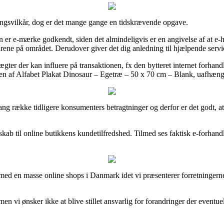
tningsvilkår, dog er det mange gange en tidskrævende opgave.
 er e-mærke godkendt, siden det almindeligvis er en angivelse af at e-
årene på området. Derudover giver det dig anledning til hjælpende servi
ter der kan influere på transaktionen, fx den bytteret internet forhandl
ngen af Alfabet Plakat Dinosaur – Egetræ – 50 x 70 cm – Blank, uafhæng
ng række tidligere konsumenters betragtninger og derfor er det godt, at 
skab til online butikkens kundetilfredshed. Tilmed ses faktisk e-forhan
.
med en masse online shops i Danmark idet vi præsenterer forretningernes
n vi ønsker ikke at blive stillet ansvarlig for forandringer der eventue