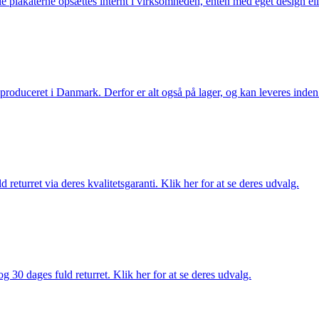
lle plakaterne opsættes internt i virksomheden, enten med eget design el
g produceret i Danmark. Derfor er alt også på lager, og kan leveres inden
returret via deres kvalitetsgaranti. Klik her for at se deres udvalg.
g 30 dages fuld returret. Klik her for at se deres udvalg.