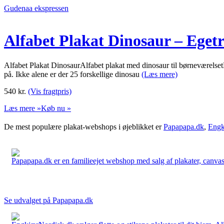
Gudenaa ekspressen
Alfabet Plakat Dinosaur – Eget
Alfabet Plakat DinosaurAlfabet plakat med dinosaur til børneværelset
på. Ikke alene er der 25 forskellige dinosau
(Læs mere)
540
kr.
(Vis fragtpris)
Læs mere »
Køb nu »
De mest populære plakat-webshops i øjeblikket er
Papapapa.dk
,
Engk
Papapapa.dk er en familieejet webshop med salg af plakater, canvas o
Se udvalget på Papapapa.dk