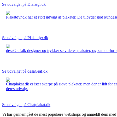
Se udvalget på Dialægt.dk
Plakatdyr.dk har et stort udvalg af plakater. De tilbyder god kundese
Se udvalget på Plakatdyr.dk
desaGraf.dk designer og trykker selv deres plakater, og kan derfor le
Se udvalget på desaGraf.dk
Citatplakat.dk er især skarpe på sjove plakater, men der er lidt for
deres udvalg.
Se udvalget på Citatplakat.dk
Vi har gennemgået de mest populære webshops og anmeldt dem med stjern