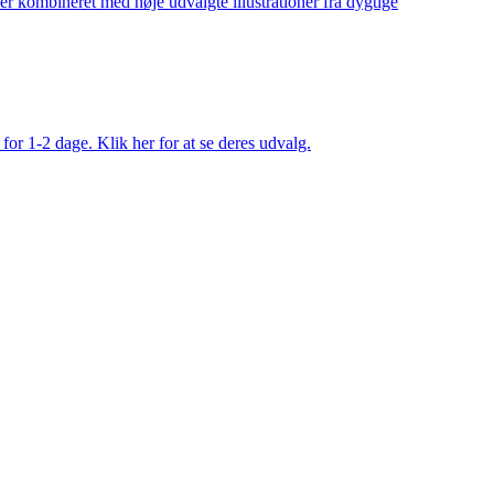
ler kombineret med nøje udvalgte illustrationer fra dygtige
 for 1-2 dage. Klik her for at se deres udvalg.