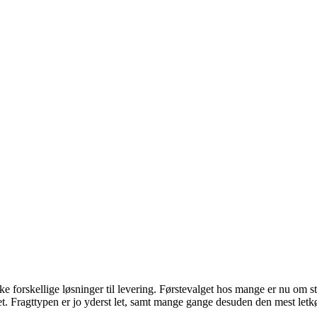
orskellige løsninger til levering. Førstevalget hos mange er nu om stund
et. Fragttypen er jo yderst let, samt mange gange desuden den mest letk