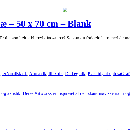
ræ – 50 x 70 cm – Blank
Er din søn helt vild med dinosaurer? Så kan du forkæle ham med denne f
jærNordisk.dk
,
Aurea.dk
,
Illux.dk
,
Dialægt.dk
,
Plakatdyr.dk
,
desaGraf
g akustik. Deres Artworks er inspireret af den skandinaviske natur og li