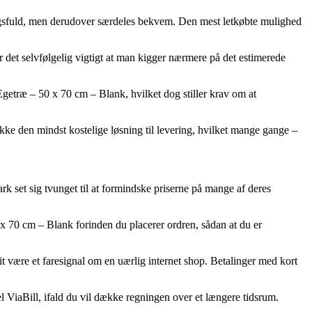
ningsfuld, men derudover særdeles bekvem. Den mest letkøbte mulighed
 det selvfølgelig vigtigt at man kigger nærmere på det estimerede
etræ – 50 x 70 cm – Blank, hvilket dog stiller krav om at
kke den mindst kostelige løsning til levering, hvilket mange gange –
ark set sig tvunget til at formindske priserne på mange af deres
0 x 70 cm – Blank forinden du placerer ordren, sådan at du er
tit være et faresignal om en uærlig internet shop. Betalinger med kort
l ViaBill, ifald du vil dække regningen over et længere tidsrum.