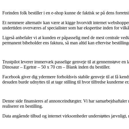
Forinden folk bestiller i en e-shop kunne de faktisk se på dens forre
Et nemmere alternativ kan være at kigge hvorvidt internet webshoppen
undertiden overværes af specialister som har ekspertise inden for vilk
Ligeså anbefaler vi at kunden er påpasselig med de mest centrale vedtæg
permanent bibeholder ens faktura, så man altid kan eftervise bestilli
Trustpilot leverer immervæk passelige genveje til at gennemstøve en la
Dinosaur – Egetræ – 50 x 70 cm – Blank inden du bestiller.
Facebook giver dig ydermere forholdsvis stabile genveje til at få kend
desuden burde udnyttes til at tage stilling til hvor tilfredse kunderne er
Denne side finansieres af annonceindtægter. Vi har samarbejdsaftaler 
realiserer en bestilling.
Data angående tilbud og internet virksomheder understøttes jævnligt, me