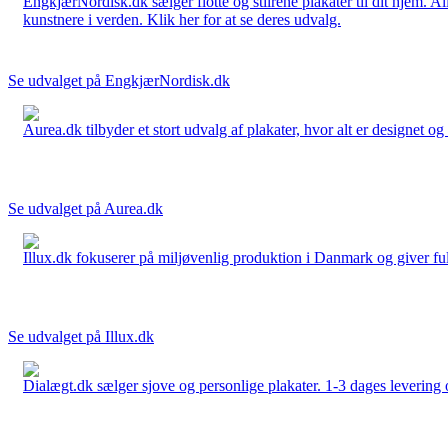
EngkjærNordisk.dk sælger flotte og stilrene plakater til dit hjem. A
kunstnere i verden. Klik her for at se deres udvalg.
Se udvalget på EngkjærNordisk.dk
Aurea.dk tilbyder et stort udvalg af plakater, hvor alt er designet o
Se udvalget på Aurea.dk
Illux.dk fokuserer på miljøvenlig produktion i Danmark og giver fuld 
Se udvalget på Illux.dk
Dialægt.dk sælger sjove og personlige plakater. 1-3 dages levering o