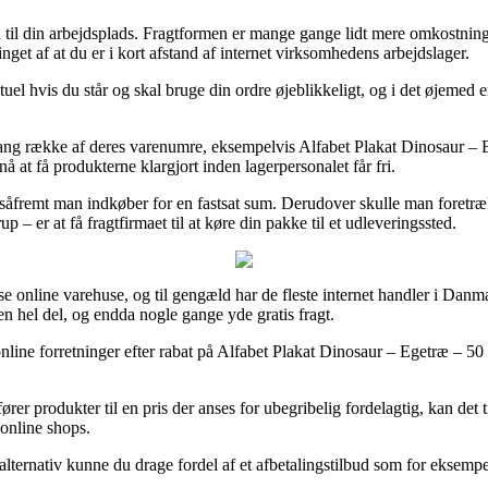
 ud til din arbejdsplads. Fragtformen er mange gange lidt mere omkost
nget af at du er i kort afstand af internet virksomhedens arbejdslager.
hvis du står og skal bruge din ordre øjeblikkeligt, og i det øjemed er
ang række af deres varenumre, eksempelvis Alfabet Plakat Dinosaur – Eg
 nå at få produkterne klargjort inden lagerpersonalet får fri.
un såfremt man indkøber for en fastsat sum. Derudover skulle man foretræ
– er at få fragtfirmaet til at køre din pakke til et udleveringssted.
se online varehuse, og til gengæld har de fleste internet handler i Danm
en hel del, og endda nogle gange yde gratis fragt.
 online forretninger efter rabat på Alfabet Plakat Dinosaur – Egetræ – 5
er produkter til en pris der anses for ubegribelig fordelagtig, kan det 
 online shops.
alternativ kunne du drage fordel af et afbetalingstilbud som for eksempe