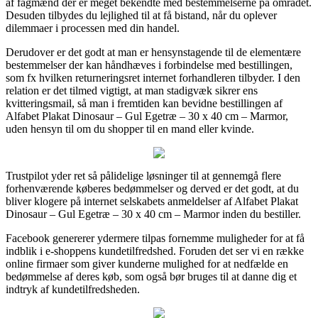
af fagmænd der er meget bekendte med bestemmelserne på området.
Desuden tilbydes du lejlighed til at få bistand, når du oplever
dilemmaer i processen med din handel.
Derudover er det godt at man er hensynstagende til de elementære
bestemmelser der kan håndhæves i forbindelse med bestillingen,
som fx hvilken returneringsret internet forhandleren tilbyder. I den
relation er det tilmed vigtigt, at man stadigvæk sikrer ens
kvitteringsmail, så man i fremtiden kan bevidne bestillingen af
Alfabet Plakat Dinosaur – Gul Egetræ – 30 x 40 cm – Marmor,
uden hensyn til om du shopper til en mand eller kvinde.
Trustpilot yder ret så pålidelige løsninger til at gennemgå flere
forhenværende køberes bedømmelser og derved er det godt, at du
bliver klogere på internet selskabets anmeldelser af Alfabet Plakat
Dinosaur – Gul Egetræ – 30 x 40 cm – Marmor inden du bestiller.
Facebook genererer ydermere tilpas fornemme muligheder for at få
indblik i e-shoppens kundetilfredshed. Foruden det ser vi en række
online firmaer som giver kunderne mulighed for at nedfælde en
bedømmelse af deres køb, som også bør bruges til at danne dig et
indtryk af kundetilfredsheden.