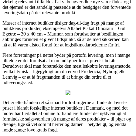
virkelig relevant i tilfælde af at vi behøver dine nye varer fluks, og i
det øjemed er det sandelig passende at du besigtiger den forventede
leveringsdato på det relevante produkt.
Masser af internet butikker tilsiger dag-til-dag fragt på mange af
butikkens produkter, eksempelvis Alfabet Plakat Dinosaur – Gul
Egetræ – 30 x 40 cm – Marmor, som forudsætter at bestillingen
anbringes forinden et givent tidspunkt, så at de med sikkerhed kan
nå at få varen afsted forud for at logistikmedarbejderne får fri.
Flere forretninger på nettet byder på portofri levering, men i mange
tilfælde er det forudsat at man indkøber for et præcist beløb.
Derudover skal man foretrække den mest letkøbte leveringsmetode,
hvilket typisk – ligegyldigt om du er ved Fredericia, Nyborg eller
Lemvig – er at få fragtmanden til at bringe din ordre til et
udleveringssted.
Det er efterhånden ret så smart for forbrugerne at finde de laveste
priser i blandt forskellige internet butikker i Danmark, og med det
motiv har flertallet af online forhandlere fundet det nødvendigt at
formindske salgsværdien på mange af deres produkter – til piger og
drenge, lige så vel som til herrer og damer – betydeligt, og endda
nogle gange love gratis fragt.