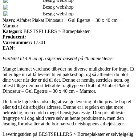
Besøg webshop
Besøg webshop
Besøg webshop
Navn:
Alfabet Plakat Dinosaur – Gul Egetræ – 30 x 40 cm –
Marmor
Kategori:
BESTSELLERS > Børneplakater
Producent:
Varenummer:
17301
EAN:
Vurderet til
4.9
ud af 5 stjerner baseret på
46
anmeldelser
Mange internet varehuse tilbyder nu diverse muligheder for fragt. Et
hit er lige nu at få leveret til en pakkeshop, og så afhenter du blot
dine varer når der er tid til det. Denne er nemlig særdeles nem, og
oftest tillige den mest letkøbte fragttype ved køb af Alfabet Plakat
Dinosaur – Gul Egetræ – 30 x 40 cm – Marmor.
Du burde ligeledes udse dig at vælge levering til din private bopæl
eller ud til dit arbejdes adresse. Denne er i regelen en sjat mere
bekostelig, men endda meget hensigtsmæssig. Den prisbilligste
fragttype vil dog altid være selv at hente produkterne, men den
løsning forudsætter at du bor nærved netshoppens arbejdslager.
Leveringstiden på BESTSELLERS > Børneplakater er selvfølgelig