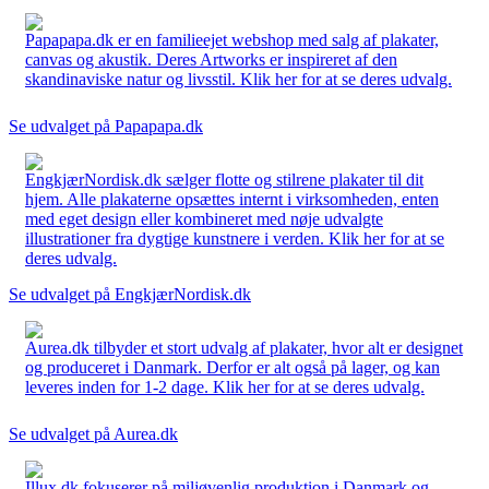
Papapapa.dk er en familieejet webshop med salg af plakater,
canvas og akustik. Deres Artworks er inspireret af den
skandinaviske natur og livsstil. Klik her for at se deres udvalg.
Se udvalget på Papapapa.dk
EngkjærNordisk.dk sælger flotte og stilrene plakater til dit
hjem. Alle plakaterne opsættes internt i virksomheden, enten
med eget design eller kombineret med nøje udvalgte
illustrationer fra dygtige kunstnere i verden. Klik her for at se
deres udvalg.
Se udvalget på EngkjærNordisk.dk
Aurea.dk tilbyder et stort udvalg af plakater, hvor alt er designet
og produceret i Danmark. Derfor er alt også på lager, og kan
leveres inden for 1-2 dage. Klik her for at se deres udvalg.
Se udvalget på Aurea.dk
Illux.dk fokuserer på miljøvenlig produktion i Danmark og