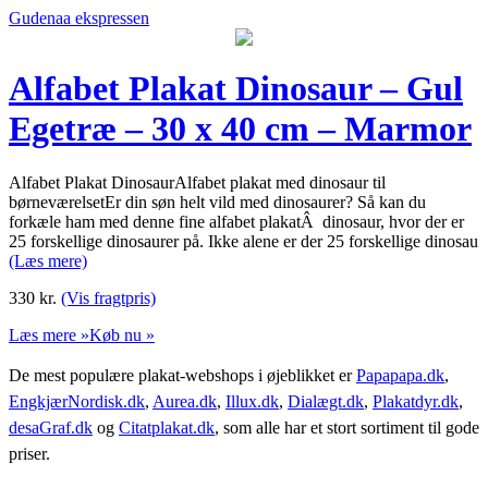
Gudenaa ekspressen
Alfabet Plakat Dinosaur – Gul
Egetræ – 30 x 40 cm – Marmor
Alfabet Plakat DinosaurAlfabet plakat med dinosaur til
børneværelsetEr din søn helt vild med dinosaurer? Så kan du
forkæle ham med denne fine alfabet plakatÂ dinosaur, hvor der er
25 forskellige dinosaurer på. Ikke alene er der 25 forskellige dinosau
(Læs mere)
330
kr.
(Vis fragtpris)
Læs mere »
Køb nu »
De mest populære plakat-webshops i øjeblikket er
Papapapa.dk
,
EngkjærNordisk.dk
,
Aurea.dk
,
Illux.dk
,
Dialægt.dk
,
Plakatdyr.dk
,
desaGraf.dk
og
Citatplakat.dk
, som alle har et stort sortiment til gode
priser.