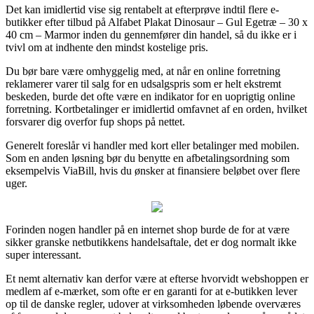
Det kan imidlertid vise sig rentabelt at efterprøve indtil flere e-
butikker efter tilbud på Alfabet Plakat Dinosaur – Gul Egetræ – 30 x
40 cm – Marmor inden du gennemfører din handel, så du ikke er i
tvivl om at indhente den mindst kostelige pris.
Du bør bare være omhyggelig med, at når en online forretning
reklamerer varer til salg for en udsalgspris som er helt ekstremt
beskeden, burde det ofte være en indikator for en uoprigtig online
forretning. Kortbetalinger er imidlertid omfavnet af en orden, hvilket
forsvarer dig overfor fup shops på nettet.
Generelt foreslår vi handler med kort eller betalinger med mobilen.
Som en anden løsning bør du benytte en afbetalingsordning som
eksempelvis ViaBill, hvis du ønsker at finansiere beløbet over flere
uger.
Forinden nogen handler på en internet shop burde de for at være
sikker granske netbutikkens handelsaftale, det er dog normalt ikke
super interessant.
Et nemt alternativ kan derfor være at efterse hvorvidt webshoppen er
medlem af e-mærket, som ofte er en garanti for at e-butikken lever
op til de danske regler, udover at virksomheden løbende overværes