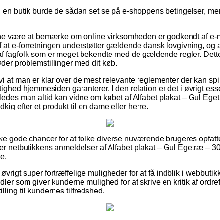
er i en butik burde de sådan set se på e-shoppens betingelser, men
unne være at bemærke om online virksomheden er godkendt af e-
f at e-forretningen understøtter gældende dansk lovgivning, og
af fagfolk som er meget bekendte med de gældende regler. Dett
møder problemstillinger med dit køb.
i at man er klar over de mest relevante reglementer der kan spil
ttighed hjemmesiden garanterer. I den relation er det i øvrigt esse
åledes man altid kan vidne om købet af Alfabet plakat – Gul Ege
ig efter et produkt til en dame eller herre.
ække gode chancer for at tolke diverse nuværende brugeres opfatt
erer netbutikkens anmeldelser af Alfabet plakat – Gul Egetræ – 3
re.
øvrigt super fortræffelige muligheder for at få indblik i webbutik
ndler som giver kunderne mulighed for at skrive en kritik af ordr
illing til kundernes tilfredshed.