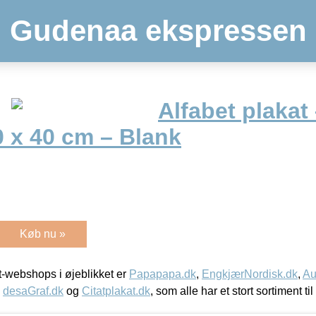
Gudenaa ekspressen
Alfabet plakat
0 x 40 cm – Blank
Køb nu »
-webshops i øjeblikket er
Papapapa.dk
,
EngkjærNordisk.dk
,
Au
,
desaGraf.dk
og
Citatplakat.dk
, som alle har et stort sortiment ti