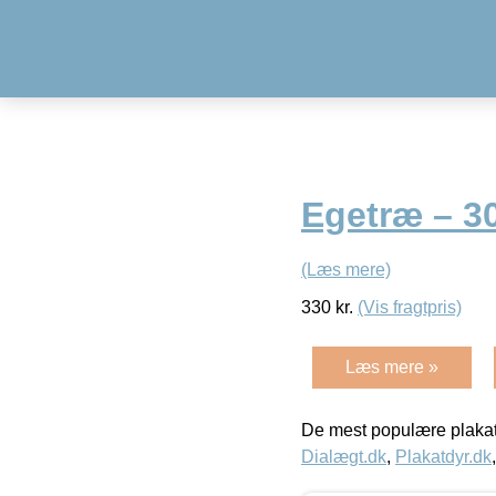
Egetræ – 3
(Læs mere)
330
kr.
(Vis fragtpris)
Læs mere »
De mest populære plakat
Dialægt.dk
,
Plakatdyr.dk