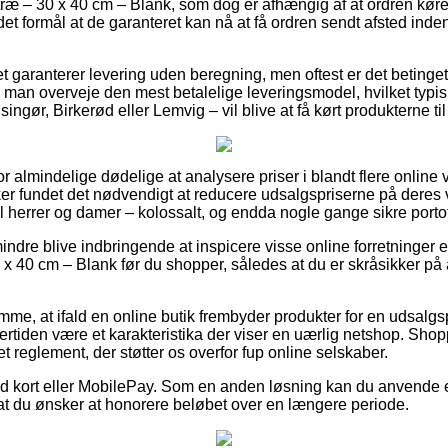
træ – 30 x 40 cm – Blank, som dog er afhængig af at ordren kør
et formål at de garanteret kan nå at få ordren sendt afsted inden
t garanterer levering uden beregning, men oftest er det betinget 
de man overveje den mest betalelige leveringsmodel, hvilket typi
ingør, Birkerød eller Lemvig – vil blive at få kørt produkterne ti
 for almindelige dødelige at analysere priser i blandt flere onlin
r fundet det nødvendigt at reducere udsalgspriserne på deres va
il herrer og damer – kolossalt, og endda nogle gange sikre portof
ndre blive indbringende at inspicere visse online forretninger ef
 x 40 cm – Blank før du shopper, således at du er skråsikker på
emme, at ifald en online butik frembyder produkter for en udsalg
dertiden være et karakteristika der viser en uærlig netshop. Shop
et reglement, der støtter os overfor fup online selskaber.
 med kort eller MobilePay. Som en anden løsning kan du anvende e
at du ønsker at honorere beløbet over en længere periode.