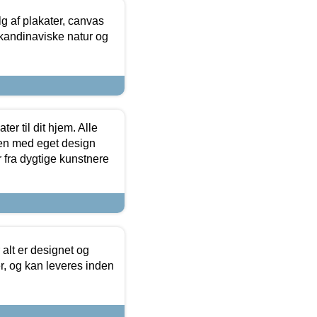
 af plakater, canvas
skandinaviske natur og
er til dit hjem. Alle
ten med eget design
r fra dygtige kunstnere
 alt er designet og
r, og kan leveres inden