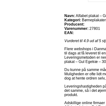
Navn:
Alfabet plakat – 
Kategori:
Børneplakater
Producent:
Varenummer:
27801
EAN:
Vurderet til
4.9
ud af 5 st
Flere webshops i Danmark
til dags at få leveret til
Leveringsmetoden er nemli
plakat – Gul Egetræ – 30
Du kunne på samme måde pl
Muligheden er ofte lidt 
dog at hente ordren selv,
Leveringshastigheden på 
det samme, så i det øjeme
produkt.
Adskillige online firmae