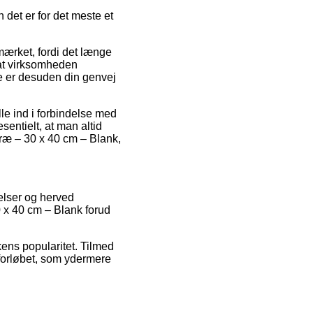
 det er for det meste et
mærket, fordi det længe
 at virksomheden
e er desuden din genvej
le ind i forbindelse med
sentielt, at man altid
træ – 30 x 40 cm – Blank,
elser og herved
0 x 40 cm – Blank forud
kens popularitet. Tilmed
eforløbet, som ydermere