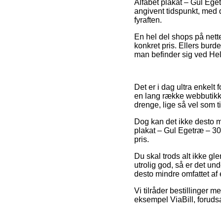
Alfabet plakat – Gul Ege
angivent tidspunkt, med d
fyraften.
En hel del shops på nette
konkret pris. Ellers bur
man befinder sig ved Hels
Det er i dag ultra enkelt
en lang række webbutikke
drenge, lige så vel som t
Dog kan det ikke desto mi
plakat – Gul Egetræ – 30
pris.
Du skal trods alt ikke gl
utrolig god, så er det un
desto mindre omfattet af 
Vi tilråder bestillinger
eksempel ViaBill, foruds