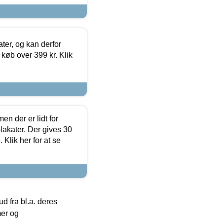
ter, og kan derfor
d køb over 399 kr. Klik
en der er lidt for
lakater. Der gives 30
Klik her for at se
 fra bl.a. deres
mer og