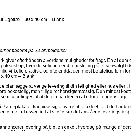
Gul Egetræ – 30 x 40 cm – Blank
jerner baseret på
23
anmeldelser
 giver efterhånden alverdens muligheder for fragt. En af dem d
 en pakkeshop, hvor du selv henter din bestilling på et selvvalgt ti
g virkelig praktisk, og ofte endda den mest betalelige form for 
 x 40 cm – Blank.
anlægge at vælge levering til din lejlighed eller hus eller til
mere bekostelig, men tillige ret hensigtsmæssig. Den mindst kost
 som jo betinges af at du er i nærheden af e-forretningens lager.
Børneplakater kan vise sig at være ultra aktuel ifald du har br
d er det ret essentielt at vi efterser det anslåede leveringstidsp
r annoncerer levering på blot en enkelt hverdag på mange af der