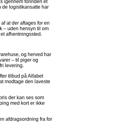
es igennem forinden et
 de logistikansatte har
af at der aftages for en
sk – uden hensyn til om
l et afhentningssted.
e varehuse, og herved har
rer – til piger og
ri levering.
ter tilbud på Alfabet
 at modtage den laveste
spris der kan ses som
ping med kort er ikke
n afdragsordning fra for