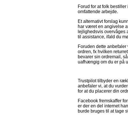
Forud for at folk bestill
omfattende arbejde.
Et alternativt forslag k
har været en angivelse a
lejlighedsvis overvåges 
til assistance, ifald du 
Foruden dette anbefaler v
ordren, fx hvilken returre
bevarer sin ordremail, s
uafhængig om du er på udk
Trustpilot tilbyder en r
anbefaler vi, at du vurd
for at du placerer din ord
Facebook fremskaffer for 
er der en del internet ha
burde bruges til at tage st