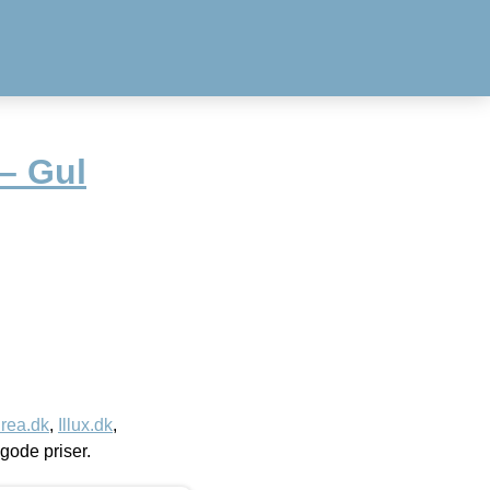
 – Gul
rea.dk
,
Illux.dk
,
l gode priser.