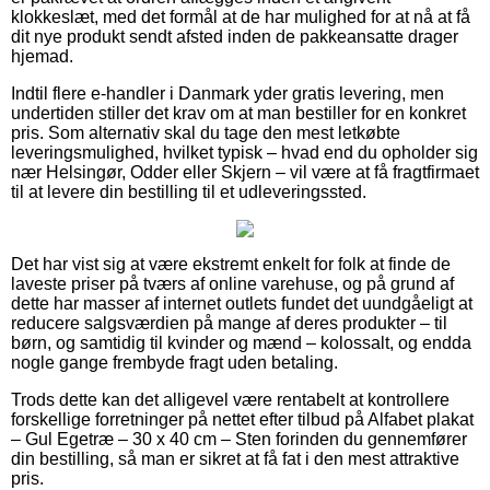
klokkeslæt, med det formål at de har mulighed for at nå at få
dit nye produkt sendt afsted inden de pakkeansatte drager
hjemad.
Indtil flere e-handler i Danmark yder gratis levering, men
undertiden stiller det krav om at man bestiller for en konkret
pris. Som alternativ skal du tage den mest letkøbte
leveringsmulighed, hvilket typisk – hvad end du opholder sig
nær Helsingør, Odder eller Skjern – vil være at få fragtfirmaet
til at levere din bestilling til et udleveringssted.
Det har vist sig at være ekstremt enkelt for folk at finde de
laveste priser på tværs af online varehuse, og på grund af
dette har masser af internet outlets fundet det uundgåeligt at
reducere salgsværdien på mange af deres produkter – til
børn, og samtidig til kvinder og mænd – kolossalt, og endda
nogle gange frembyde fragt uden betaling.
Trods dette kan det alligevel være rentabelt at kontrollere
forskellige forretninger på nettet efter tilbud på Alfabet plakat
– Gul Egetræ – 30 x 40 cm – Sten forinden du gennemfører
din bestilling, så man er sikret at få fat i den mest attraktive
pris.