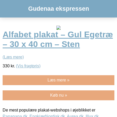
Gudenaa ekspressen
Alfabet plakat – Gul Egetræ
– 30 x 40 cm – Sten
(Læs mere)
330
kr.
(Vis fragtpris)
Læs mere »
Køb nu »
De mest populære plakat-webshops i øjeblikket er
Papapapa.dk
,
EngkjærNordisk.dk
,
Aurea.dk
,
Illux.dk
,