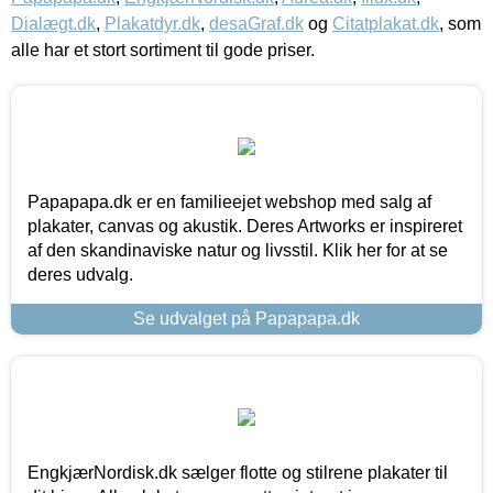
Dialægt.dk
,
Plakatdyr.dk
,
desaGraf.dk
og
Citatplakat.dk
, som
alle har et stort sortiment til gode priser.
Papapapa.dk er en familieejet webshop med salg af
plakater, canvas og akustik. Deres Artworks er inspireret
af den skandinaviske natur og livsstil. Klik her for at se
deres udvalg.
Se udvalget på Papapapa.dk
EngkjærNordisk.dk sælger flotte og stilrene plakater til