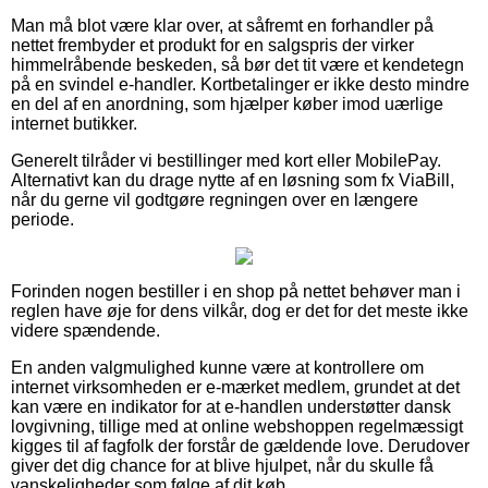
Man må blot være klar over, at såfremt en forhandler på
nettet frembyder et produkt for en salgspris der virker
himmelråbende beskeden, så bør det tit være et kendetegn
på en svindel e-handler. Kortbetalinger er ikke desto mindre
en del af en anordning, som hjælper køber imod uærlige
internet butikker.
Generelt tilråder vi bestillinger med kort eller MobilePay.
Alternativt kan du drage nytte af en løsning som fx ViaBill,
når du gerne vil godtgøre regningen over en længere
periode.
Forinden nogen bestiller i en shop på nettet behøver man i
reglen have øje for dens vilkår, dog er det for det meste ikke
videre spændende.
En anden valgmulighed kunne være at kontrollere om
internet virksomheden er e-mærket medlem, grundet at det
kan være en indikator for at e-handlen understøtter dansk
lovgivning, tillige med at online webshoppen regelmæssigt
kigges til af fagfolk der forstår de gældende love. Derudover
giver det dig chance for at blive hjulpet, når du skulle få
vanskeligheder som følge af dit køb.