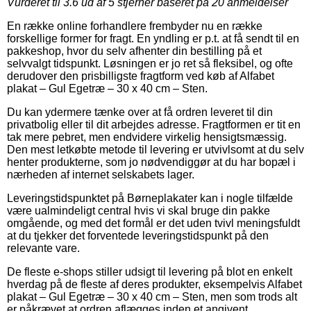
Vurderet til
3.6
ud af 5 stjerner baseret på
20
anmeldelser
En række online forhandlere frembyder nu en række
forskellige former for fragt. En yndling er p.t. at få sendt til en
pakkeshop, hvor du selv afhenter din bestilling på et
selvvalgt tidspunkt. Løsningen er jo ret så fleksibel, og ofte
derudover den prisbilligste fragtform ved køb af Alfabet
plakat – Gul Egetræ – 30 x 40 cm – Sten.
Du kan ydermere tænke over at få ordren leveret til din
privatbolig eller til dit arbejdes adresse. Fragtformen er tit en
tak mere pebret, men endvidere virkelig hensigtsmæssig.
Den mest letkøbte metode til levering er utvivlsomt at du selv
henter produkterne, som jo nødvendiggør at du har bopæl i
nærheden af internet selskabets lager.
Leveringstidspunktet på Børneplakater kan i nogle tilfælde
være ualmindeligt central hvis vi skal bruge din pakke
omgående, og med det formål er det uden tvivl meningsfuldt
at du tjekker det forventede leveringstidspunkt på den
relevante vare.
De fleste e-shops stiller udsigt til levering på blot en enkelt
hverdag på de fleste af deres produkter, eksempelvis Alfabet
plakat – Gul Egetræ – 30 x 40 cm – Sten, men som trods alt
er påkrævet at ordren aflægges inden et angivent