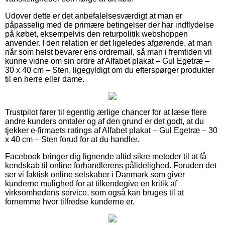
Udover dette er det anbefalelsesværdigt at man er
påpasselig med de primære betingelser der har indflydelse
på købet, eksempelvis den returpolitik webshoppen
anvender. I den relation er det ligeledes afgørende, at man
når som helst bevarer ens ordremail, så man i fremtiden vil
kunne vidne om sin ordre af Alfabet plakat – Gul Egetræ –
30 x 40 cm – Sten, ligegyldigt om du efterspørger produkter
til en herre eller dame.
Trustpilot fører til egentlig ærlige chancer for at læse flere
andre kunders omtaler og af den grund er det godt, at du
tjekker e-firmaets ratings af Alfabet plakat – Gul Egetræ – 30
x 40 cm – Sten forud for at du handler.
Facebook bringer dig lignende altid sikre metoder til at få
kendskab til online forhandlerens pålidelighed. Foruden det
ser vi faktisk online selskaber i Danmark som giver
kunderne mulighed for at tilkendegive en kritik af
virksomhedens service, som også kan bruges til at
fornemme hvor tilfredse kunderne er.