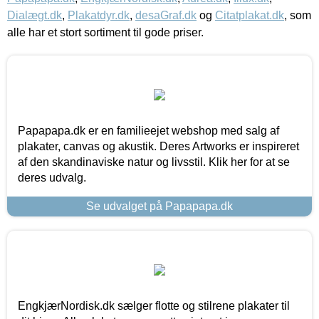
Dialægt.dk
,
Plakatdyr.dk
,
desaGraf.dk
og
Citatplakat.dk
, som
alle har et stort sortiment til gode priser.
Papapapa.dk er en familieejet webshop med salg af
plakater, canvas og akustik. Deres Artworks er inspireret
af den skandinaviske natur og livsstil. Klik her for at se
deres udvalg.
Se udvalget på Papapapa.dk
EngkjærNordisk.dk sælger flotte og stilrene plakater til