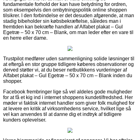
fundamentale forhold der kan have betydning for ordren,
som eksempelvis den ombytningspolitik online shoppen
tilsikrer. I den forbindelse er det desuden afgørende, at man
stadig bibeholder sin købsbekræftelse, således man i
fremtiden kan bekræfte handlen af Alfabet plakat – Gul
Egetræ – 50 x 70 cm – Blank, om man leder efter en vare til
en herre eller dame.
Trustpilot medfører uden sammenligning solide løsninger til
at eftergå en stor gruppe tidligere køberes observationer og
derved støtter vi, at du beser netbutikkens vurderinger af
Alfabet plakat – Gul Egetræ – 50 x 70 cm – Blank inden du
shopper.
Facebook frembringer lige så vel aldeles gode muligheder
for at få et kig ind i internet shoppens kundetilfredshed. Her
møder vi faktisk internet handler som giver folk mulighed for
at levere en kritik af virksomhedens service, hvilket lige så
vel kan anvendes til at danne dig et indtryk af tidligere
kunders oplevelser.