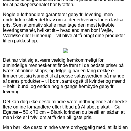
for at pakkepersonalet har fyraften.
Nogle e-forhandlere garanterer gebyrfri levering, men
undertiden stiller det krav om at der erhverves for en fastsat
pris. Som alternativ skulle man tage den mest letkøbte
leveringsmanér, hvilket tit – hvad end man bor i Vejle,
Værløse eller Hinnerup – vil blive at få bragt dine produkter
til en pakkeshop.
Det har vist sig at være vældig fremkommeligt for
almindelige mennesker at finde frem til de bedste priser på
tværs af online shops, og følgelig har en lang række e-
firmaer set sig tvunget til at presse salgsværdien på mange
af deres produkter – til børn, samt også til kvinder og mænd
– helt i bund, og endda nogle gange frembyde gebyrfri
levering.
Det kan dog ikke desto mindre være indbringende at checke
flere online forhandlere efter tilbud på Alfabet plakat – Gul
Egetræ – 50 x 70 cm – Blank forinden du bestiller, sådan at
man ikke er i tvivl om at få den billigste pris.
Man bør ikke desto mindre være omhyggelig med, at ifald en