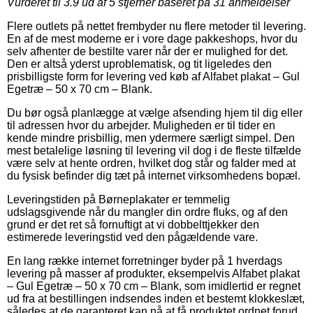
Vurderet til
3.9
ud af 5 stjerner baseret på
31
anmeldelser
Flere outlets på nettet frembyder nu flere metoder til levering.
En af de mest moderne er i vore dage pakkeshops, hvor du
selv afhenter de bestilte varer når der er mulighed for det.
Den er altså yderst uproblematisk, og tit ligeledes den
prisbilligste form for levering ved køb af Alfabet plakat – Gul
Egetræ – 50 x 70 cm – Blank.
Du bør også planlægge at vælge afsending hjem til dig eller
til adressen hvor du arbejder. Muligheden er til tider en
kende mindre prisbillig, men ydermere særligt simpel. Den
mest betalelige løsning til levering vil dog i de fleste tilfælde
være selv at hente ordren, hvilket dog står og falder med at
du fysisk befinder dig tæt på internet virksomhedens bopæl.
Leveringstiden på Børneplakater er temmelig
udslagsgivende når du mangler din ordre fluks, og af den
grund er det ret så fornuftigt at vi dobbelttjekker den
estimerede leveringstid ved den pågældende vare.
En lang række internet forretninger byder på 1 hverdags
levering på masser af produkter, eksempelvis Alfabet plakat
– Gul Egetræ – 50 x 70 cm – Blank, som imidlertid er regnet
ud fra at bestillingen indsendes inden et bestemt klokkeslæt,
således at de garanteret kan nå at få produktet ordnet forud