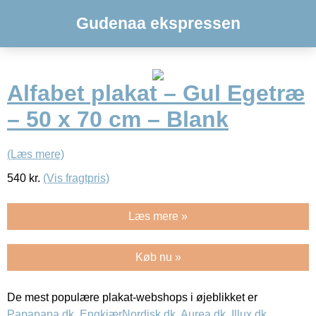
Gudenaa ekspressen
Alfabet plakat – Gul Egetræ
– 50 x 70 cm – Blank
(Læs mere)
540
kr.
(Vis fragtpris)
Læs mere »
Køb nu »
De mest populære plakat-webshops i øjeblikket er
Papapapa.dk
,
EngkjærNordisk.dk
,
Aurea.dk
,
Illux.dk
,