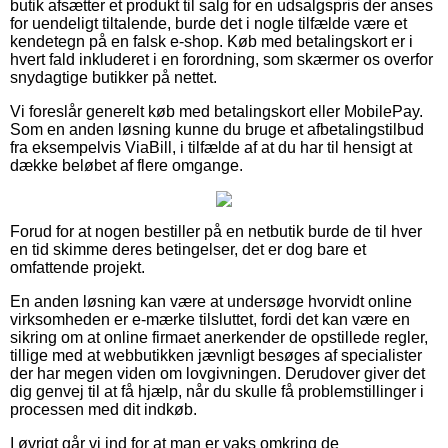
butik afsætter et produkt til salg for en udsalgspris der anses
for uendeligt tiltalende, burde det i nogle tilfælde være et
kendetegn på en falsk e-shop. Køb med betalingskort er i
hvert fald inkluderet i en forordning, som skærmer os overfor
snydagtige butikker på nettet.
Vi foreslår generelt køb med betalingskort eller MobilePay.
Som en anden løsning kunne du bruge et afbetalingstilbud
fra eksempelvis ViaBill, i tilfælde af at du har til hensigt at
dække beløbet af flere omgange.
Forud for at nogen bestiller på en netbutik burde de til hver
en tid skimme deres betingelser, det er dog bare et
omfattende projekt.
En anden løsning kan være at undersøge hvorvidt online
virksomheden er e-mærke tilsluttet, fordi det kan være en
sikring om at online firmaet anerkender de opstillede regler,
tillige med at webbutikken jævnligt besøges af specialister
der har megen viden om lovgivningen. Derudover giver det
dig genvej til at få hjælp, når du skulle få problemstillinger i
processen med dit indkøb.
I øvrigt går vi ind for at man er vaks omkring de