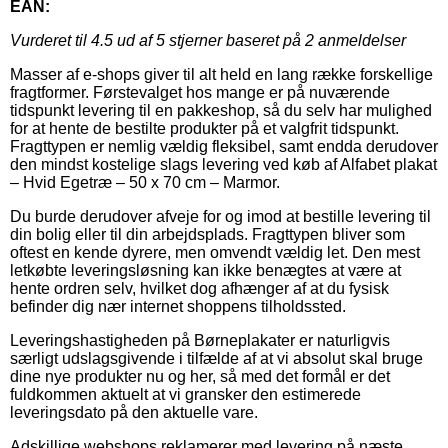
EAN:
Vurderet til
4.5
ud af 5 stjerner baseret på
2
anmeldelser
Masser af e-shops giver til alt held en lang række forskellige
fragtformer. Førstevalget hos mange er på nuværende
tidspunkt levering til en pakkeshop, så du selv har mulighed
for at hente de bestilte produkter på et valgfrit tidspunkt.
Fragttypen er nemlig vældig fleksibel, samt endda derudover
den mindst kostelige slags levering ved køb af Alfabet plakat
– Hvid Egetræ – 50 x 70 cm – Marmor.
Du burde derudover afveje for og imod at bestille levering til
din bolig eller til din arbejdsplads. Fragttypen bliver som
oftest en kende dyrere, men omvendt vældig let. Den mest
letkøbte leveringsløsning kan ikke benægtes at være at
hente ordren selv, hvilket dog afhænger af at du fysisk
befinder dig nær internet shoppens tilholdssted.
Leveringshastigheden på Børneplakater er naturligvis
særligt udslagsgivende i tilfælde af at vi absolut skal bruge
dine nye produkter nu og her, så med det formål er det
fuldkommen aktuelt at vi gransker den estimerede
leveringsdato på den aktuelle vare.
Adskillige webshops reklamerer med levering på næste