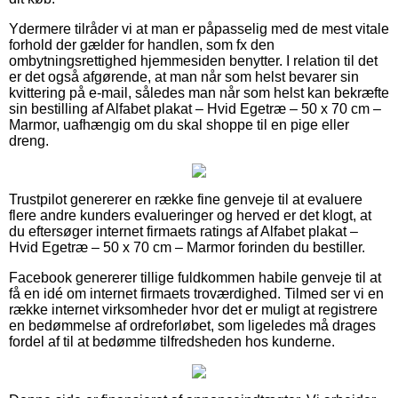
Ydermere tilråder vi at man er påpasselig med de mest vitale
forhold der gælder for handlen, som fx den
ombytningsrettighed hjemmesiden benytter. I relation til det
er det også afgørende, at man når som helst bevarer sin
kvittering på e-mail, således man når som helst kan bekræfte
sin bestilling af Alfabet plakat – Hvid Egetræ – 50 x 70 cm –
Marmor, uafhængig om du skal shoppe til en pige eller
dreng.
Trustpilot genererer en række fine genveje til at evaluere
flere andre kunders evalueringer og herved er det klogt, at
du eftersøger internet firmaets ratings af Alfabet plakat –
Hvid Egetræ – 50 x 70 cm – Marmor forinden du bestiller.
Facebook genererer tillige fuldkommen habile genveje til at
få en idé om internet firmaets troværdighed. Tilmed ser vi en
række internet virksomheder hvor det er muligt at registrere
en bedømmelse af ordreforløbet, som ligeledes må drages
fordel af til at bedømme tilfredsheden hos kunderne.