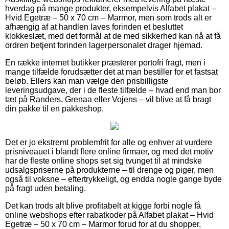
hverdag på mange produkter, eksempelvis Alfabet plakat –
Hvid Egetræ – 50 x 70 cm – Marmor, men som trods alt er
afhængig af at handlen laves forinden et besluttet
klokkeslæt, med det formål at de med sikkerhed kan nå at få
ordren betjent forinden lagerpersonalet drager hjemad.
En række internet butikker præsterer portofri fragt, men i
mange tilfælde forudsætter det at man bestiller for et fastsat
beløb. Ellers kan man vælge den prisbilligste
leveringsudgave, der i de fleste tilfælde – hvad end man bor
tæt på Randers, Grenaa eller Vojens – vil blive at få bragt
din pakke til en pakkeshop.
Det er jo ekstremt problemfrit for alle og enhver at vurdere
prisniveauet i blandt flere online firmaer, og med det motiv
har de fleste online shops set sig tvunget til at mindske
udsalgspriserne på produkterne – til drenge og piger, men
også til voksne – eftertrykkeligt, og endda nogle gange byde
på fragt uden betaling.
Det kan trods alt blive profitabelt at kigge forbi nogle få
online webshops efter rabatkoder på Alfabet plakat – Hvid
Egetræ – 50 x 70 cm – Marmor forud for at du shopper,