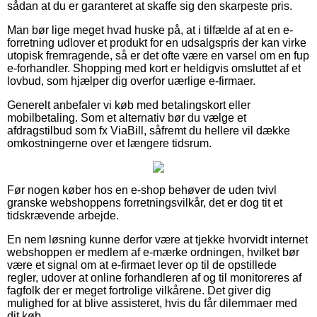
sådan at du er garanteret at skaffe sig den skarpeste pris.
Man bør lige meget hvad huske på, at i tilfælde af at en e-
forretning udlover et produkt for en udsalgspris der kan virke
utopisk fremragende, så er det ofte være en varsel om en fup
e-forhandler. Shopping med kort er heldigvis omsluttet af et
lovbud, som hjælper dig overfor uærlige e-firmaer.
Generelt anbefaler vi køb med betalingskort eller
mobilbetaling. Som et alternativ bør du vælge et
afdragstilbud som fx ViaBill, såfremt du hellere vil dække
omkostningerne over et længere tidsrum.
Før nogen køber hos en e-shop behøver de uden tvivl
granske webshoppens forretningsvilkår, det er dog tit et
tidskrævende arbejde.
En nem løsning kunne derfor være at tjekke hvorvidt internet
webshoppen er medlem af e-mærke ordningen, hvilket bør
være et signal om at e-firmaet lever op til de opstillede
regler, udover at online forhandleren af og til monitoreres af
fagfolk der er meget fortrolige vilkårene. Det giver dig
mulighed for at blive assisteret, hvis du får dilemmaer med
dit køb.