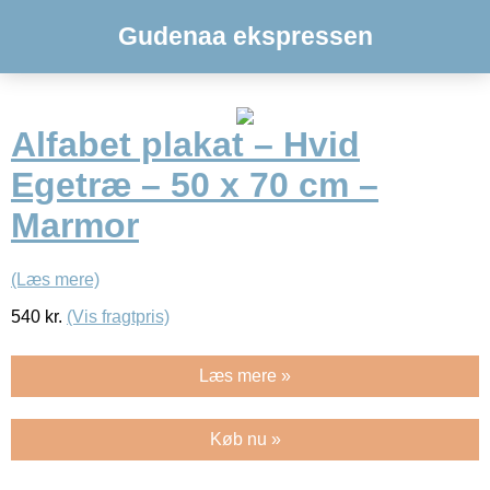
Gudenaa ekspressen
Alfabet plakat – Hvid
Egetræ – 50 x 70 cm –
Marmor
(Læs mere)
540
kr.
(Vis fragtpris)
Læs mere »
Køb nu »