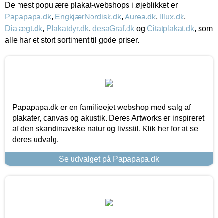
De mest populære plakat-webshops i øjeblikket er
Papapapa.dk
,
EngkjærNordisk.dk
,
Aurea.dk
,
Illux.dk
,
Dialægt.dk
,
Plakatdyr.dk
,
desaGraf.dk
og
Citatplakat.dk
, som
alle har et stort sortiment til gode priser.
Papapapa.dk er en familieejet webshop med salg af
plakater, canvas og akustik. Deres Artworks er inspireret
af den skandinaviske natur og livsstil. Klik her for at se
deres udvalg.
Se udvalget på Papapapa.dk