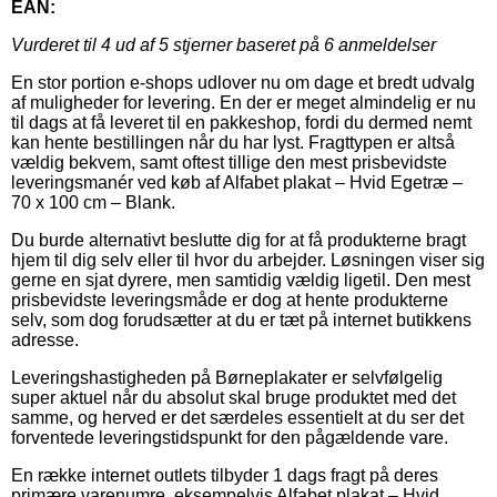
EAN:
Vurderet til
4
ud af 5 stjerner baseret på
6
anmeldelser
En stor portion e-shops udlover nu om dage et bredt udvalg
af muligheder for levering. En der er meget almindelig er nu
til dags at få leveret til en pakkeshop, fordi du dermed nemt
kan hente bestillingen når du har lyst. Fragttypen er altså
vældig bekvem, samt oftest tillige den mest prisbevidste
leveringsmanér ved køb af Alfabet plakat – Hvid Egetræ –
70 x 100 cm – Blank.
Du burde alternativt beslutte dig for at få produkterne bragt
hjem til dig selv eller til hvor du arbejder. Løsningen viser sig
gerne en sjat dyrere, men samtidig vældig ligetil. Den mest
prisbevidste leveringsmåde er dog at hente produkterne
selv, som dog forudsætter at du er tæt på internet butikkens
adresse.
Leveringshastigheden på Børneplakater er selvfølgelig
super aktuel når du absolut skal bruge produktet med det
samme, og herved er det særdeles essentielt at du ser det
forventede leveringstidspunkt for den pågældende vare.
En række internet outlets tilbyder 1 dags fragt på deres
primære varenumre, eksempelvis Alfabet plakat – Hvid