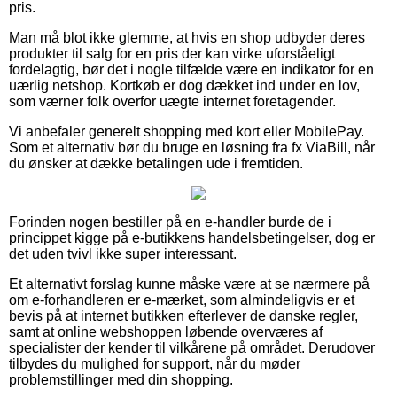
pris.
Man må blot ikke glemme, at hvis en shop udbyder deres
produkter til salg for en pris der kan virke uforståeligt
fordelagtig, bør det i nogle tilfælde være en indikator for en
uærlig netshop. Kortkøb er dog dækket ind under en lov,
som værner folk overfor uægte internet foretagender.
Vi anbefaler generelt shopping med kort eller MobilePay.
Som et alternativ bør du bruge en løsning fra fx ViaBill, når
du ønsker at dække betalingen ude i fremtiden.
Forinden nogen bestiller på en e-handler burde de i
princippet kigge på e-butikkens handelsbetingelser, dog er
det uden tvivl ikke super interessant.
Et alternativt forslag kunne måske være at se nærmere på
om e-forhandleren er e-mærket, som almindeligvis er et
bevis på at internet butikken efterlever de danske regler,
samt at online webshoppen løbende overværes af
specialister der kender til vilkårene på området. Derudover
tilbydes du mulighed for support, når du møder
problemstillinger med din shopping.