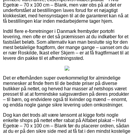
Egetræ – 70 x 100 cm – Blank, men vær obs på at det er
underforstået at bestillingen laves forud for et nøjagtigt
klokkeslæt, med hensynstagen til at de garanteret kan nå at
få bestillingen klar inden medarbejderne tager hjem.
Indtil flere e-forretninger i Danmark frembyder portofri
levering, men ofte er det så præmissen at du indkøber for et
fastslået beløb. Som alternativ kan man beslutte sig for den
mest betalelige fragtform, der mange gange – uanset om du
er nær Roskilde, Ikast eller Skjern – er at få fragtfirmaet til at
levere din pakke til et afhentningssted.
Det er efterhånden super overkommeligt for almindelige
mennesker at finde frem til de bedste priser på diverse
butikker på nettet, og herved har masser af netshops været
presset til at at formindske salgsværdien på deres produkter
– til børn, og endvidere også til kvinder og mænd – enormt,
og endda nogle gange sikre levering uden omkostninger.
Dog kan det trods alt være lønsomt at kigge forbi nogle
enkelte shops på nettet efter rabat på Alfabet plakat – Hvid
Egetræ – 70 x 100 cm – Blank før du placerer ordren, sådan
at du er på den sikre side med at få fat i den mindst kostelige