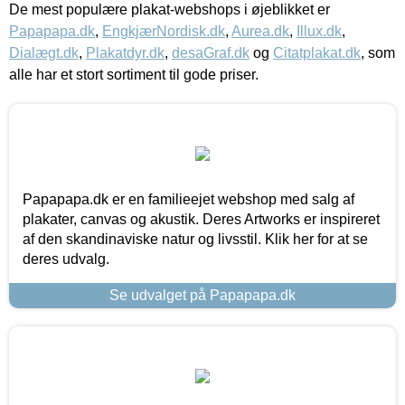
De mest populære plakat-webshops i øjeblikket er
Papapapa.dk
,
EngkjærNordisk.dk
,
Aurea.dk
,
Illux.dk
,
Dialægt.dk
,
Plakatdyr.dk
,
desaGraf.dk
og
Citatplakat.dk
, som
alle har et stort sortiment til gode priser.
Papapapa.dk er en familieejet webshop med salg af
plakater, canvas og akustik. Deres Artworks er inspireret
af den skandinaviske natur og livsstil. Klik her for at se
deres udvalg.
Se udvalget på Papapapa.dk