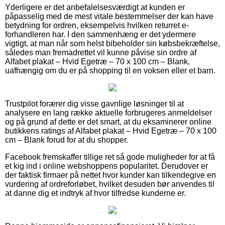
Yderligere er det anbefalelsesværdigt at kunden er
påpasselig med de mest vitale bestemmelser der kan have
betydning for ordren, eksempelvis hvilken returret e-
forhandleren har. I den sammenhæng er det ydermere
vigtigt, at man når som helst bibeholder sin købsbekræftelse,
således man fremadrettet vil kunne påvise sin ordre af
Alfabet plakat – Hvid Egetræ – 70 x 100 cm – Blank,
uafhængig om du er på shopping til en voksen eller et barn.
Trustpilot forærer dig visse gavnlige løsninger til at
analysere en lang række aktuelle forbrugeres anmeldelser
og på grund af dette er det smart, at du eksaminerer online
butikkens ratings af Alfabet plakat – Hvid Egetræ – 70 x 100
cm – Blank forud for at du shopper.
Facebook fremskaffer tillige ret så gode muligheder for at få
et kig ind i online webshoppens popularitet. Derudover er
der faktisk firmaer på nettet hvor kunder kan tilkendegive en
vurdering af ordreforløbet, hvilket desuden bør anvendes til
at danne dig et indtryk af hvor tilfredse kunderne er.