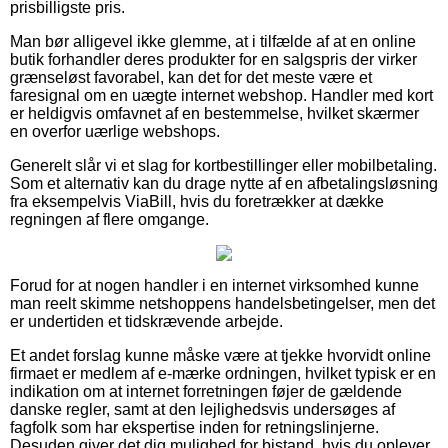
prisbilligste pris.
Man bør alligevel ikke glemme, at i tilfælde af at en online
butik forhandler deres produkter for en salgspris der virker
grænseløst favorabel, kan det for det meste være et
faresignal om en uægte internet webshop. Handler med kort
er heldigvis omfavnet af en bestemmelse, hvilket skærmer
en overfor uærlige webshops.
Generelt slår vi et slag for kortbestillinger eller mobilbetaling.
Som et alternativ kan du drage nytte af en afbetalingsløsning
fra eksempelvis ViaBill, hvis du foretrækker at dække
regningen af flere omgange.
Forud for at nogen handler i en internet virksomhed kunne
man reelt skimme netshoppens handelsbetingelser, men det
er undertiden et tidskrævende arbejde.
Et andet forslag kunne måske være at tjekke hvorvidt online
firmaet er medlem af e-mærke ordningen, hvilket typisk er en
indikation om at internet forretningen føjer de gældende
danske regler, samt at den lejlighedsvis undersøges af
fagfolk som har ekspertise inden for retningslinjerne.
Desuden giver det dig mulighed for bistand, hvis du oplever