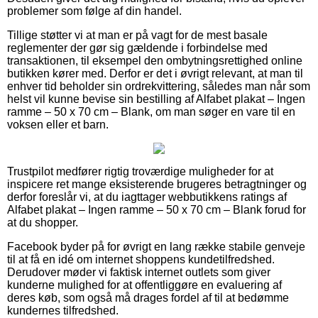
problemer som følge af din handel.
Tillige støtter vi at man er på vagt for de mest basale
reglementer der gør sig gældende i forbindelse med
transaktionen, til eksempel den ombytningsrettighed online
butikken kører med. Derfor er det i øvrigt relevant, at man til
enhver tid beholder sin ordrekvittering, således man når som
helst vil kunne bevise sin bestilling af Alfabet plakat – Ingen
ramme – 50 x 70 cm – Blank, om man søger en vare til en
voksen eller et barn.
Trustpilot medfører rigtig troværdige muligheder for at
inspicere ret mange eksisterende brugeres betragtninger og
derfor foreslår vi, at du iagttager webbutikkens ratings af
Alfabet plakat – Ingen ramme – 50 x 70 cm – Blank forud for
at du shopper.
Facebook byder på for øvrigt en lang række stabile genveje
til at få en idé om internet shoppens kundetilfredshed.
Derudover møder vi faktisk internet outlets som giver
kunderne mulighed for at offentliggøre en evaluering af
deres køb, som også må drages fordel af til at bedømme
kundernes tilfredshed.