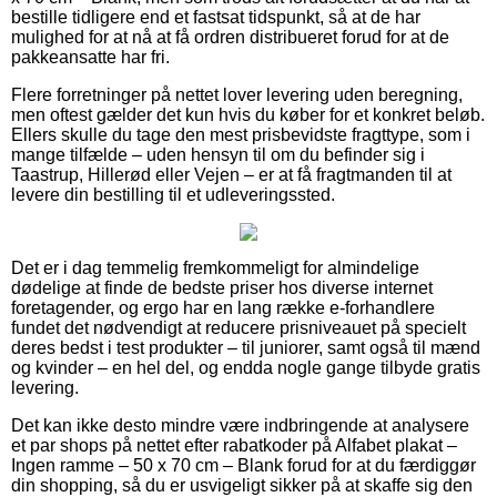
bestille tidligere end et fastsat tidspunkt, så at de har
mulighed for at nå at få ordren distribueret forud for at de
pakkeansatte har fri.
Flere forretninger på nettet lover levering uden beregning,
men oftest gælder det kun hvis du køber for et konkret beløb.
Ellers skulle du tage den mest prisbevidste fragttype, som i
mange tilfælde – uden hensyn til om du befinder sig i
Taastrup, Hillerød eller Vejen – er at få fragtmanden til at
levere din bestilling til et udleveringssted.
Det er i dag temmelig fremkommeligt for almindelige
dødelige at finde de bedste priser hos diverse internet
foretagender, og ergo har en lang række e-forhandlere
fundet det nødvendigt at reducere prisniveauet på specielt
deres bedst i test produkter – til juniorer, samt også til mænd
og kvinder – en hel del, og endda nogle gange tilbyde gratis
levering.
Det kan ikke desto mindre være indbringende at analysere
et par shops på nettet efter rabatkoder på Alfabet plakat –
Ingen ramme – 50 x 70 cm – Blank forud for at du færdiggør
din shopping, så du er usvigeligt sikker på at skaffe sig den