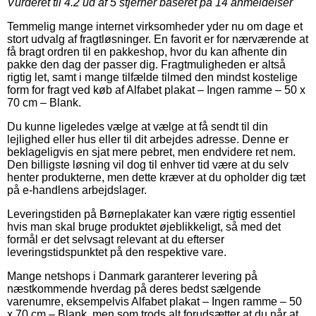
Vurderet til
4.2
ud af 5 stjerner baseret på
14
anmeldelser
Temmelig mange internet virksomheder yder nu om dage et
stort udvalg af fragtløsninger. En favorit er for nærværende at
få bragt ordren til en pakkeshop, hvor du kan afhente din
pakke den dag der passer dig. Fragtmuligheden er altså
rigtig let, samt i mange tilfælde tilmed den mindst kostelige
form for fragt ved køb af Alfabet plakat – Ingen ramme – 50 x
70 cm – Blank.
Du kunne ligeledes vælge at vælge at få sendt til din
lejlighed eller hus eller til dit arbejdes adresse. Denne er
beklageligvis en sjat mere pebret, men endvidere ret nem.
Den billigste løsning vil dog til enhver tid være at du selv
henter produkterne, men dette kræver at du opholder dig tæt
på e-handlens arbejdslager.
Leveringstiden på Børneplakater kan være rigtig essentiel
hvis man skal bruge produktet øjeblikkeligt, så med det
formål er det selvsagt relevant at du efterser
leveringstidspunktet på den respektive vare.
Mange netshops i Danmark garanterer levering på
næstkommende hverdag på deres bedst sælgende
varenumre, eksempelvis Alfabet plakat – Ingen ramme – 50
x 70 cm – Blank, men som trods alt forudsætter at du når at