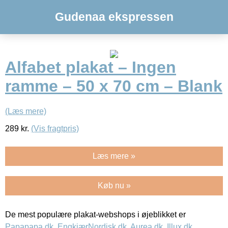
Gudenaa ekspressen
Alfabet plakat – Ingen
ramme – 50 x 70 cm – Blank
(Læs mere)
289
kr.
(Vis fragtpris)
Læs mere »
Køb nu »
De mest populære plakat-webshops i øjeblikket er
Papapapa.dk
,
EngkjærNordisk.dk
,
Aurea.dk
,
Illux.dk
,