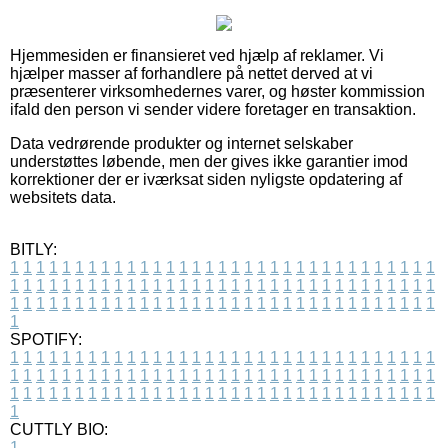
Hjemmesiden er finansieret ved hjælp af reklamer. Vi
hjælper masser af forhandlere på nettet derved at vi
præsenterer virksomhedernes varer, og høster kommission
ifald den person vi sender videre foretager en transaktion.
Data vedrørende produkter og internet selskaber
understøttes løbende, men der gives ikke garantier imod
korrektioner der er iværksat siden nyligste opdatering af
websitets data.
BITLY:
1
1
1
1
1
1
1
1
1
1
1
1
1
1
1
1
1
1
1
1
1
1
1
1
1
1
1
1
1
1
1
1
1
1
1
1
1
1
1
1
1
1
1
1
1
1
1
1
1
1
1
1
1
1
1
1
1
1
1
1
1
1
1
1
1
1
1
1
1
1
1
1
1
1
1
1
1
1
1
1
1
1
1
1
1
1
1
1
1
1
1
1
1
1
1
1
1
1
1
1
SPOTIFY:
1
1
1
1
1
1
1
1
1
1
1
1
1
1
1
1
1
1
1
1
1
1
1
1
1
1
1
1
1
1
1
1
1
1
1
1
1
1
1
1
1
1
1
1
1
1
1
1
1
1
1
1
1
1
1
1
1
1
1
1
1
1
1
1
1
1
1
1
1
1
1
1
1
1
1
1
1
1
1
1
1
1
1
1
1
1
1
1
1
1
1
1
1
1
1
1
1
1
1
1
CUTTLY BIO:
1