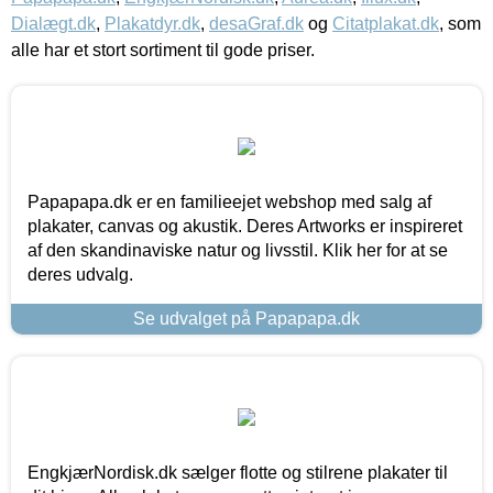
Dialægt.dk
,
Plakatdyr.dk
,
desaGraf.dk
og
Citatplakat.dk
, som
alle har et stort sortiment til gode priser.
Papapapa.dk er en familieejet webshop med salg af
plakater, canvas og akustik. Deres Artworks er inspireret
af den skandinaviske natur og livsstil. Klik her for at se
deres udvalg.
Se udvalget på Papapapa.dk
EngkjærNordisk.dk sælger flotte og stilrene plakater til