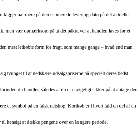
n kigger nærmere på den estimerede leveringsdato på det aktuelle
ank, men vær opmærksom på at det påkræver at handlen laves før et
be den mest letkøbte form for fragt, som mange gange – hvad end man
ig tvunget til at nedskære udsalgspriserne på specielt deres bedst i
orinden du handler, således at du er usvigeligt sikker på at antage den
re et symbol på en falsk netshop. Kortkøb er i hvert fald en del af en
har til hensigt at dække pengene over en længere periode.