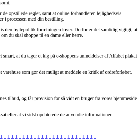
rsomt.
de opstillede regler, samt at online forhandleren lejlighedsvis
ær i processen med din bestilling.
den byttepolitik forretningen lover. Derfor er det samtidig vigtigt, at
om du skal shoppe til en dame eller herre.
et smart, at du tager et kig på e-shoppens anmeldelser af Alfabet plakat
 varehuse som gør det muligt at meddele en kritik af ordreforløbet,
nes tilbud, og får provision for så vidt en bruger fra vores hjemmeside
t efter at vi sidst opdaterede de anvendte informationer.
1
1
1
1
1
1
1
1
1
1
1
1
1
1
1
1
1
1
1
1
1
1
1
1
1
1