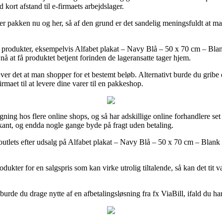
kort afstand til e-firmaets arbejdslager.
 pakken nu og her, så af den grund er det sandelig meningsfuldt at ma
es produkter, eksempelvis Alfabet plakat – Navy Blå – 50 x 70 cm – Bl
nå at få produktet betjent forinden de lageransatte tager hjem.
ræver det at man shopper for et bestemt beløb. Alternativt burde du gri
maet til at levere dine varer til en pakkeshop.
ng hos flere online shops, og så har adskillige online forhandlere set s
rkant, og endda nogle gange byde på fragt uden betaling.
 outlets efter udsalg på Alfabet plakat – Navy Blå – 50 x 70 cm – Blank f
ter for en salgspris som kan virke utrolig tiltalende, så kan det tit væ
v burde du drage nytte af en afbetalingsløsning fra fx ViaBill, ifald du 