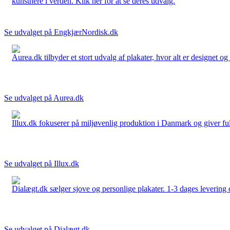
kunstnere i verden. Klik her for at se deres udvalg.
Se udvalget på EngkjærNordisk.dk
Aurea.dk tilbyder et stort udvalg af plakater, hvor alt er designet o
Se udvalget på Aurea.dk
Illux.dk fokuserer på miljøvenlig produktion i Danmark og giver fuld 
Se udvalget på Illux.dk
Dialægt.dk sælger sjove og personlige plakater. 1-3 dages levering o
Se udvalget på Dialægt.dk