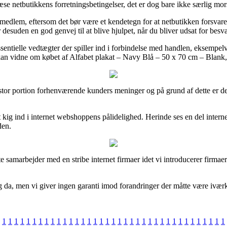
læse netbutikkens forretningsbetingelser, det er dog bare ikke særlig mo
edlem, eftersom det bør være et kendetegn for at netbutikken forsvarer 
 desuden en god genvej til at blive hjulpet, når du bliver udsat for besv
tielle vedtægter der spiller ind i forbindelse med handlen, eksempelvis 
an vidne om købet af Alfabet plakat – Navy Blå – 50 x 70 cm – Blank, 
en stor portion forhenværende kunders meninger og på grund af dette er d
ig ind i internet webshoppens pålidelighed. Herinde ses en del internet
den.
 samarbejder med en stribe internet firmaer idet vi introducerer firmaer
a, men vi giver ingen garanti imod forandringer der måtte være iværksa
1
1
1
1
1
1
1
1
1
1
1
1
1
1
1
1
1
1
1
1
1
1
1
1
1
1
1
1
1
1
1
1
1
1
1
1
1