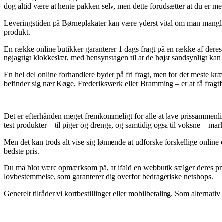
dog altid være at hente pakken selv, men dette forudsætter at du er med 
Leveringstiden på Børneplakater kan være yderst vital om man mangler
produkt.
En række online butikker garanterer 1 dags fragt på en række af der
nøjagtigt klokkeslæt, med hensynstagen til at de højst sandsynligt kan 
En hel del online forhandlere byder på fri fragt, men for det meste k
befinder sig nær Køge, Frederiksværk eller Bramming – er at få fragtfir
Det er efterhånden meget fremkommeligt for alle at lave prissammenligni
test produkter – til piger og drenge, og samtidig også til voksne – ma
Men det kan trods alt vise sig lønnende at udforske forskellige online
bedste pris.
Du må blot være opmærksom på, at ifald en webbutik sælger deres produk
lovbestemmelse, som garanterer dig overfor bedrageriske netshops.
Generelt tilråder vi kortbestillinger eller mobilbetaling. Som alternati