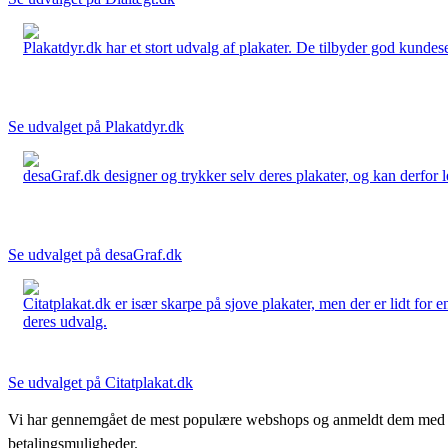
Plakatdyr.dk har et stort udvalg af plakater. De tilbyder god kundese
Se udvalget på Plakatdyr.dk
desaGraf.dk designer og trykker selv deres plakater, og kan derfor le
Se udvalget på desaGraf.dk
Citatplakat.dk er især skarpe på sjove plakater, men der er lidt for
deres udvalg.
Se udvalget på Citatplakat.dk
Vi har gennemgået de mest populære webshops og anmeldt dem med stjern
betalingsmuligheder.