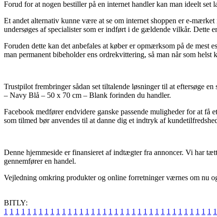
Forud for at nogen bestiller på en internet handler kan man ideelt set 
Et andet alternativ kunne være at se om internet shoppen er e-mærket m
undersøges af specialister som er indført i de gældende vilkår. Dette er
Foruden dette kan det anbefales at køber er opmærksom på de mest essen
man permanent bibeholder ens ordrekvittering, så man når som helst k
Trustpilot frembringer sådan set tiltalende løsninger til at eftersøge 
– Navy Blå – 50 x 70 cm – Blank forinden du handler.
Facebook medfører endvidere ganske passende muligheder for at få et k
som tilmed bør anvendes til at danne dig et indtryk af kundetilfredshe
Denne hjemmeside er finansieret af indtægter fra annoncer. Vi har tætte
gennemfører en handel.
Vejledning omkring produkter og online forretninger værnes om nu og d
BITLY:
1
1
1
1
1
1
1
1
1
1
1
1
1
1
1
1
1
1
1
1
1
1
1
1
1
1
1
1
1
1
1
1
1
1
1
1
1