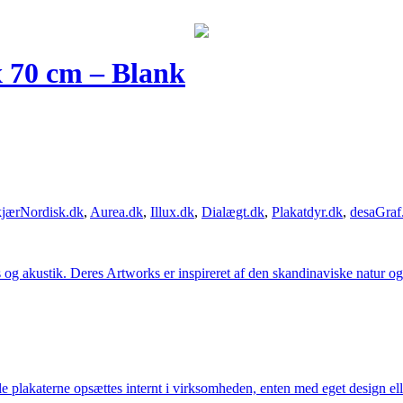
x 70 cm – Blank
jærNordisk.dk
,
Aurea.dk
,
Illux.dk
,
Dialægt.dk
,
Plakatdyr.dk
,
desaGraf
g akustik. Deres Artworks er inspireret af den skandinaviske natur og li
lle plakaterne opsættes internt i virksomheden, enten med eget design el