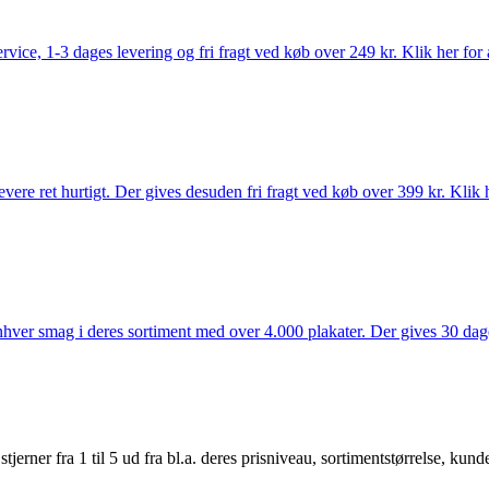
rvice, 1-3 dages levering og fri fragt ved køb over 249 kr. Klik her for 
vere ret hurtigt. Der gives desuden fri fragt ved køb over 399 kr. Klik h
 enhver smag i deres sortiment med over 4.000 plakater. Der gives 30 dage
er fra 1 til 5 ud fra bl.a. deres prisniveau, sortimentstørrelse, kunde