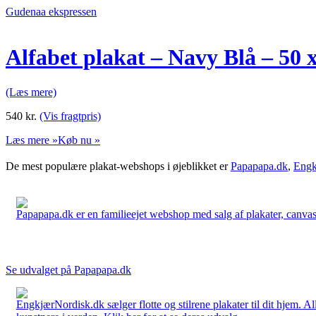
Gudenaa ekspressen
Alfabet plakat – Navy Blå – 50 
(Læs mere)
540
kr.
(Vis fragtpris)
Læs mere »
Køb nu »
De mest populære plakat-webshops i øjeblikket er
Papapapa.dk
,
Engk
Papapapa.dk er en familieejet webshop med salg af plakater, canvas o
Se udvalget på Papapapa.dk
EngkjærNordisk.dk sælger flotte og stilrene plakater til dit hjem. A