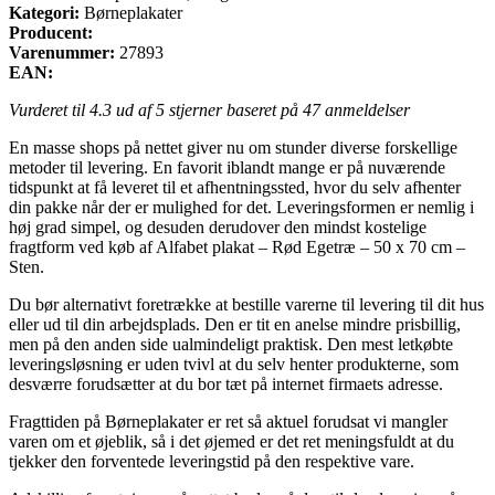
Kategori:
Børneplakater
Producent:
Varenummer:
27893
EAN:
Vurderet til
4.3
ud af 5 stjerner baseret på
47
anmeldelser
En masse shops på nettet giver nu om stunder diverse forskellige
metoder til levering. En favorit iblandt mange er på nuværende
tidspunkt at få leveret til et afhentningssted, hvor du selv afhenter
din pakke når der er mulighed for det. Leveringsformen er nemlig i
høj grad simpel, og desuden derudover den mindst kostelige
fragtform ved køb af Alfabet plakat – Rød Egetræ – 50 x 70 cm –
Sten.
Du bør alternativt foretrække at bestille varerne til levering til dit hus
eller ud til din arbejdsplads. Den er tit en anelse mindre prisbillig,
men på den anden side ualmindeligt praktisk. Den mest letkøbte
leveringsløsning er uden tvivl at du selv henter produkterne, som
desværre forudsætter at du bor tæt på internet firmaets adresse.
Fragttiden på Børneplakater er ret så aktuel forudsat vi mangler
varen om et øjeblik, så i det øjemed er det ret meningsfuldt at du
tjekker den forventede leveringstid på den respektive vare.