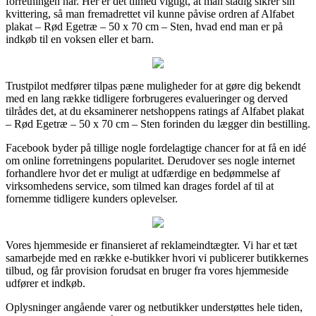
forretningen har. Her er det tilmed vigtigt, at man stadig sikrer sin
kvittering, så man fremadrettet vil kunne påvise ordren af Alfabet
plakat – Rød Egetræ – 50 x 70 cm – Sten, hvad end man er på
indkøb til en voksen eller et barn.
Trustpilot medfører tilpas pæne muligheder for at gøre dig bekendt
med en lang række tidligere forbrugeres evalueringer og derved
tilrådes det, at du eksaminerer netshoppens ratings af Alfabet plakat
– Rød Egetræ – 50 x 70 cm – Sten forinden du lægger din bestilling.
Facebook byder på tillige nogle fordelagtige chancer for at få en idé
om online forretningens popularitet. Derudover ses nogle internet
forhandlere hvor det er muligt at udfærdige en bedømmelse af
virksomhedens service, som tilmed kan drages fordel af til at
fornemme tidligere kunders oplevelser.
Vores hjemmeside er finansieret af reklameindtægter. Vi har et tæt
samarbejde med en række e-butikker hvori vi publicerer butikkernes
tilbud, og får provision forudsat en bruger fra vores hjemmeside
udfører et indkøb.
Oplysninger angående varer og netbutikker understøttes hele tiden,