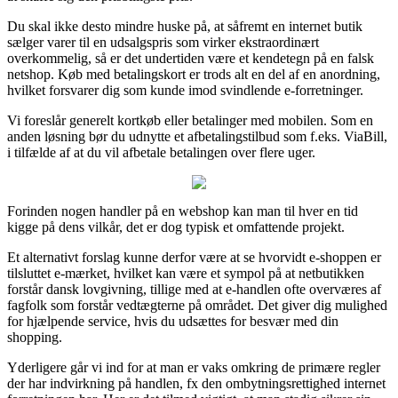
Du skal ikke desto mindre huske på, at såfremt en internet butik
sælger varer til en udsalgspris som virker ekstraordinært
overkommelig, så er det undertiden være et kendetegn på en falsk
netshop. Køb med betalingskort er trods alt en del af en anordning,
hvilket forsvarer dig som kunde imod svindlende e-forretninger.
Vi foreslår generelt kortkøb eller betalinger med mobilen. Som en
anden løsning bør du udnytte et afbetalingstilbud som f.eks. ViaBill,
i tilfælde af at du vil afbetale betalingen over flere uger.
Forinden nogen handler på en webshop kan man til hver en tid
kigge på dens vilkår, det er dog typisk et omfattende projekt.
Et alternativt forslag kunne derfor være at se hvorvidt e-shoppen er
tilsluttet e-mærket, hvilket kan være et sympol på at netbutikken
forstår dansk lovgivning, tillige med at e-handlen ofte overværes af
fagfolk som forstår vedtægterne på området. Det giver dig mulighed
for hjælpende service, hvis du udsættes for besvær med din
shopping.
Yderligere går vi ind for at man er vaks omkring de primære regler
der har indvirkning på handlen, fx den ombytningsrettighed internet