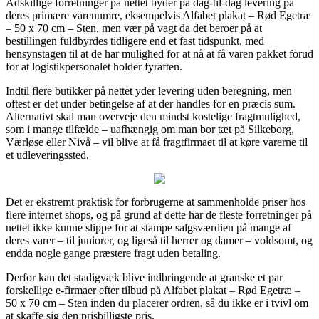
Adskillige forretninger på nettet byder på dag-til-dag levering på
deres primære varenumre, eksempelvis Alfabet plakat – Rød Egetræ
– 50 x 70 cm – Sten, men vær på vagt da det beroer på at
bestillingen fuldbyrdes tidligere end et fast tidspunkt, med
hensynstagen til at de har mulighed for at nå at få varen pakket forud
for at logistikpersonalet holder fyraften.
Indtil flere butikker på nettet yder levering uden beregning, men
oftest er det under betingelse af at der handles for en præcis sum.
Alternativt skal man overveje den mindst kostelige fragtmulighed,
som i mange tilfælde – uafhængig om man bor tæt på Silkeborg,
Værløse eller Nivå – vil blive at få fragtfirmaet til at køre varerne til
et udleveringssted.
Det er ekstremt praktisk for forbrugerne at sammenholde priser hos
flere internet shops, og på grund af dette har de fleste forretninger på
nettet ikke kunne slippe for at stampe salgsværdien på mange af
deres varer – til juniorer, og ligeså til herrer og damer – voldsomt, og
endda nogle gange præstere fragt uden betaling.
Derfor kan det stadigvæk blive indbringende at granske et par
forskellige e-firmaer efter tilbud på Alfabet plakat – Rød Egetræ –
50 x 70 cm – Sten inden du placerer ordren, så du ikke er i tvivl om
at skaffe sig den prisbilligste pris.