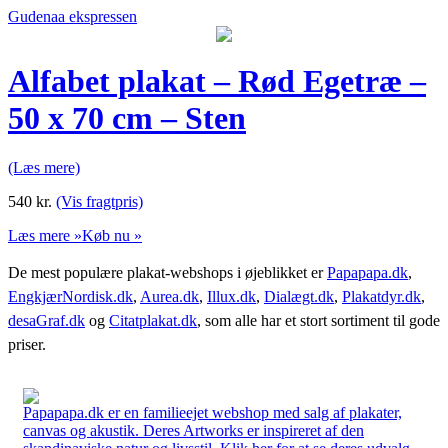
Gudenaa ekspressen
Alfabet plakat – Rød Egetræ –
50 x 70 cm – Sten
(Læs mere)
540
kr.
(Vis fragtpris)
Læs mere »
Køb nu »
De mest populære plakat-webshops i øjeblikket er
Papapapa.dk
,
EngkjærNordisk.dk
,
Aurea.dk
,
Illux.dk
,
Dialægt.dk
,
Plakatdyr.dk
,
desaGraf.dk
og
Citatplakat.dk
, som alle har et stort sortiment til gode
priser.
Papapapa.dk er en familieejet webshop med salg af plakater,
canvas og akustik. Deres Artworks er inspireret af den