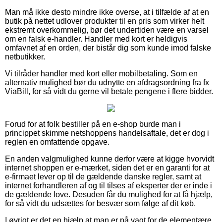
Man må ikke desto mindre ikke overse, at i tilfælde af at en
butik på nettet udlover produkter til en pris som virker helt
ekstremt overkommelig, bør det undertiden være en varsel
om en falsk e-handler. Handler med kort er heldigvis
omfavnet af en orden, der bistår dig som kunde imod falske
netbutikker.
Vi tilråder handler med kort eller mobilbetaling. Som en
alternativ mulighed bør du udnytte en afdragsordning fra fx
ViaBill, for så vidt du gerne vil betale pengene i flere bidder.
Forud for at folk bestiller på en e-shop burde man i
princippet skimme netshoppens handelsaftale, det er dog i
reglen en omfattende opgave.
En anden valgmulighed kunne derfor være at kigge hvorvidt
internet shoppen er e-mærket, siden det er en garanti for at
e-firmaet lever op til de gældende danske regler, samt at
internet forhandleren af og til tilses af eksperter der er inde i
de gældende love. Desuden får du mulighed for at få hjælp,
for så vidt du udsættes for besvær som følge af dit køb.
I øvrigt er det en hjælp at man er på vagt for de elementære