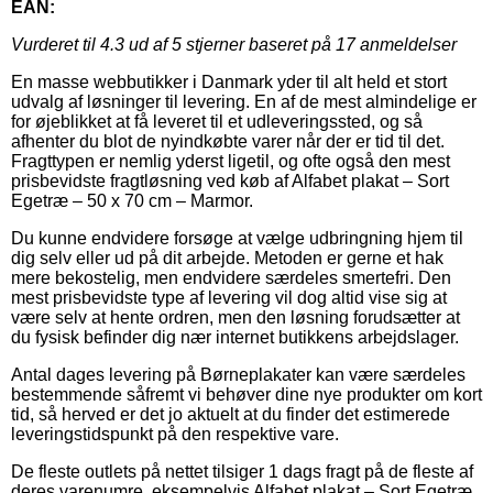
EAN:
Vurderet til
4.3
ud af 5 stjerner baseret på
17
anmeldelser
En masse webbutikker i Danmark yder til alt held et stort
udvalg af løsninger til levering. En af de mest almindelige er
for øjeblikket at få leveret til et udleveringssted, og så
afhenter du blot de nyindkøbte varer når der er tid til det.
Fragttypen er nemlig yderst ligetil, og ofte også den mest
prisbevidste fragtløsning ved køb af Alfabet plakat – Sort
Egetræ – 50 x 70 cm – Marmor.
Du kunne endvidere forsøge at vælge udbringning hjem til
dig selv eller ud på dit arbejde. Metoden er gerne et hak
mere bekostelig, men endvidere særdeles smertefri. Den
mest prisbevidste type af levering vil dog altid vise sig at
være selv at hente ordren, men den løsning forudsætter at
du fysisk befinder dig nær internet butikkens arbejdslager.
Antal dages levering på Børneplakater kan være særdeles
bestemmende såfremt vi behøver dine nye produkter om kort
tid, så herved er det jo aktuelt at du finder det estimerede
leveringstidspunkt på den respektive vare.
De fleste outlets på nettet tilsiger 1 dags fragt på de fleste af
deres varenumre, eksempelvis Alfabet plakat – Sort Egetræ