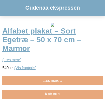
Gudenaa ekspressen
Alfabet plakat – Sort
Egetræ – 50 x 70 cm –
Marmor
(Læs mere)
540
kr.
(Vis fragtpris)
Læs mere »
Køb nu »