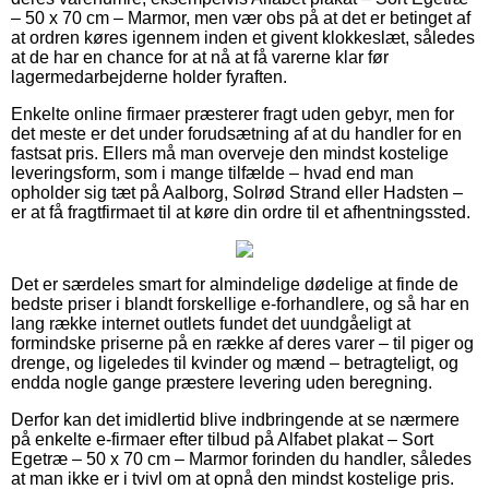
– 50 x 70 cm – Marmor, men vær obs på at det er betinget af
at ordren køres igennem inden et givent klokkeslæt, således
at de har en chance for at nå at få varerne klar før
lagermedarbejderne holder fyraften.
Enkelte online firmaer præsterer fragt uden gebyr, men for
det meste er det under forudsætning af at du handler for en
fastsat pris. Ellers må man overveje den mindst kostelige
leveringsform, som i mange tilfælde – hvad end man
opholder sig tæt på Aalborg, Solrød Strand eller Hadsten –
er at få fragtfirmaet til at køre din ordre til et afhentningssted.
Det er særdeles smart for almindelige dødelige at finde de
bedste priser i blandt forskellige e-forhandlere, og så har en
lang række internet outlets fundet det uundgåeligt at
formindske priserne på en række af deres varer – til piger og
drenge, og ligeledes til kvinder og mænd – betragteligt, og
endda nogle gange præstere levering uden beregning.
Derfor kan det imidlertid blive indbringende at se nærmere
på enkelte e-firmaer efter tilbud på Alfabet plakat – Sort
Egetræ – 50 x 70 cm – Marmor forinden du handler, således
at man ikke er i tvivl om at opnå den mindst kostelige pris.