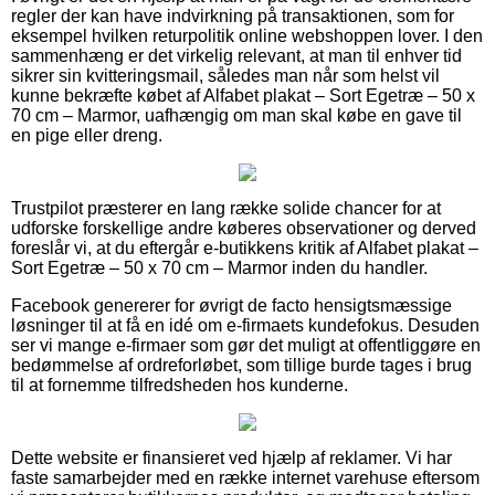
regler der kan have indvirkning på transaktionen, som for
eksempel hvilken returpolitik online webshoppen lover. I den
sammenhæng er det virkelig relevant, at man til enhver tid
sikrer sin kvitteringsmail, således man når som helst vil
kunne bekræfte købet af Alfabet plakat – Sort Egetræ – 50 x
70 cm – Marmor, uafhængig om man skal købe en gave til
en pige eller dreng.
Trustpilot præsterer en lang række solide chancer for at
udforske forskellige andre køberes observationer og derved
foreslår vi, at du eftergår e-butikkens kritik af Alfabet plakat –
Sort Egetræ – 50 x 70 cm – Marmor inden du handler.
Facebook genererer for øvrigt de facto hensigtsmæssige
løsninger til at få en idé om e-firmaets kundefokus. Desuden
ser vi mange e-firmaer som gør det muligt at offentliggøre en
bedømmelse af ordreforløbet, som tillige burde tages i brug
til at fornemme tilfredsheden hos kunderne.
Dette website er finansieret ved hjælp af reklamer. Vi har
faste samarbejder med en række internet varehuse eftersom