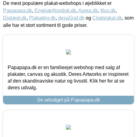
De mest populære plakat-webshops i øjeblikket er
Papapapa.dk
,
EngkjærNordisk.dk
,
Aurea.dk
,
Illux.dk
,
Dialægt.dk
,
Plakatdyr.dk
,
desaGraf.dk
og
Citatplakat.dk
, som
alle har et stort sortiment til gode priser.
Papapapa.dk er en familieejet webshop med salg af
plakater, canvas og akustik. Deres Artworks er inspireret
af den skandinaviske natur og livsstil. Klik her for at se
deres udvalg.
Se udvalget på Papapapa.dk