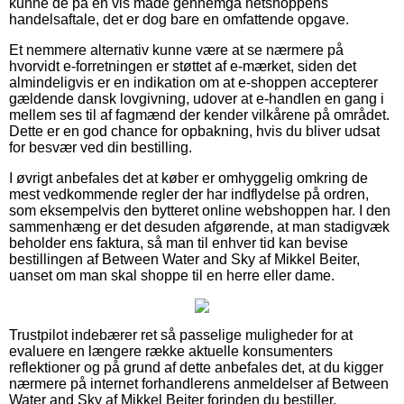
kunne de på en vis måde gennemgå netshoppens
handelsaftale, det er dog bare en omfattende opgave.
Et nemmere alternativ kunne være at se nærmere på
hvorvidt e-forretningen er støttet af e-mærket, siden det
almindeligvis er en indikation om at e-shoppen accepterer
gældende dansk lovgivning, udover at e-handlen en gang i
mellem ses til af fagmænd der kender vilkårene på området.
Dette er en god chance for opbakning, hvis du bliver udsat
for besvær ved din bestilling.
I øvrigt anbefales det at køber er omhyggelig omkring de
mest vedkommende regler der har indflydelse på ordren,
som eksempelvis den bytteret online webshoppen har. I den
sammenhæng er det desuden afgørende, at man stadigvæk
beholder ens faktura, så man til enhver tid kan bevise
bestillingen af Between Water and Sky af Mikkel Beiter,
uanset om man skal shoppe til en herre eller dame.
Trustpilot indebærer ret så passelige muligheder for at
evaluere en længere række aktuelle konsumenters
reflektioner og på grund af dette anbefales det, at du kigger
nærmere på internet forhandlerens anmeldelser af Between
Water and Sky af Mikkel Beiter forinden du bestiller.