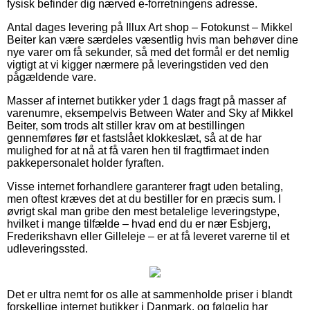
fysisk befinder dig nærved e-forretningens adresse.
Antal dages levering på Illux Art shop – Fotokunst – Mikkel
Beiter kan være særdeles væsentlig hvis man behøver dine
nye varer om få sekunder, så med det formål er det nemlig
vigtigt at vi kigger nærmere på leveringstiden ved den
pågældende vare.
Masser af internet butikker yder 1 dags fragt på masser af
varenumre, eksempelvis Between Water and Sky af Mikkel
Beiter, som trods alt stiller krav om at bestillingen
gennemføres før et fastslået klokkeslæt, så at de har
mulighed for at nå at få varen hen til fragtfirmaet inden
pakkepersonalet holder fyraften.
Visse internet forhandlere garanterer fragt uden betaling,
men oftest kræves det at du bestiller for en præcis sum. I
øvrigt skal man gribe den mest betalelige leveringstype,
hvilket i mange tilfælde – hvad end du er nær Esbjerg,
Frederikshavn eller Gilleleje – er at få leveret varerne til et
udleveringssted.
Det er ultra nemt for os alle at sammenholde priser i blandt
forskellige internet butikker i Danmark, og følgelig har