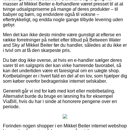
masser af Mikkel Beiter e-forhandlere været presset til at at
tvinge udsalgspriserne på mange af deres produkter – til
babyer og børn, og endvidere også til voksne –
eftertrykkeligt, og endda nogle gange tilbyde levering uden
gebyr.
Men det kan ikke desto mindre være gunstigt at efterse en
række forretninger på nettet efter tilbud på Between Water
and Sky af Mikkel Beiter før du handler, således at du ikke er
i tvivl om at få den skarpeste pris.
Du bør dog ikke overse, at hvis en e-handler sælger deres
varer til en salgspris der kan virke hamrende favorabel, så
kan det undertiden være et faresignal om en uægte shop.
Kortbetalinger er i hvert fald en del af en lov, som hjælper dig
som køber overfor bedrageriske internet selskaber.
Generelt går vi ind for køb med kort eller mobilbetaling.
Alternativt burde du bruge en løsning fra for eksempel
ViaBill, hvis du har i sinde at honorere pengene over en
periode.
Forinden nogen shopper i en Mikkel Beiter internet webshop