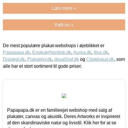
Læs mere »
Køb nu »
De mest populære plakat-webshops i øjeblikket er
Papapapa.dk
,
EngkjærNordisk.dk
,
Aurea.dk
,
Illux.dk
,
Dialægt.dk
,
Plakatdyr.dk
,
desaGraf.dk
og
Citatplakat.dk
, som
alle har et stort sortiment til gode priser.
Papapapa.dk er en familieejet webshop med salg af
plakater, canvas og akustik. Deres Artworks er inspireret
af den skandinaviske natur og livsstil. Klik her for at se