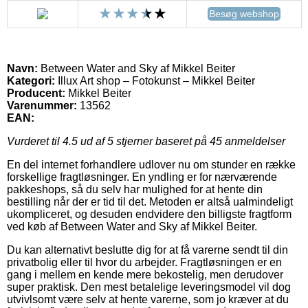
Besøg webshop
Navn:
Between Water and Sky af Mikkel Beiter
Kategori:
Illux Art shop – Fotokunst – Mikkel Beiter
Producent:
Mikkel Beiter
Varenummer:
13562
EAN:
Vurderet til
4.5
ud af 5 stjerner baseret på
45
anmeldelser
En del internet forhandlere udlover nu om stunder en række
forskellige fragtløsninger. En yndling er for nærværende
pakkeshops, så du selv har mulighed for at hente din
bestilling når der er tid til det. Metoden er altså ualmindeligt
ukompliceret, og desuden endvidere den billigste fragtform
ved køb af Between Water and Sky af Mikkel Beiter.
Du kan alternativt beslutte dig for at få varerne sendt til din
privatbolig eller til hvor du arbejder. Fragtløsningen er en
gang i mellem en kende mere bekostelig, men derudover
super praktisk. Den mest betalelige leveringsmodel vil dog
utvivlsomt være selv at hente varerne, som jo kræver at du