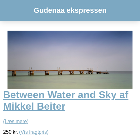
Gudenaa ekspressen
Between Water and Sky af
Mikkel Beiter
(Læs mere)
250
kr.
(Vis fragtpris)