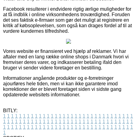
Facebook resulterer i endvidere rigtig ærlige muligheder for
at få indblik i online virksomhedens troværdighed. Foruden
det ses faktisk e-firmaer som gør det muligt at registrere en
kritik af købsoplevelsen, som også kan drages fordel af til at
vurdere kundernes tilfredshed.
Vores website er finansieret ved hjælp af reklamer. Vi har
aftaler med en lang række online shops i Danmark hvori vi
fremviser deres varer, og indkasserer betaling ifald den
bruger vi sender videre foretager en bestilling.
Informationer angående produkter og e-forretninger
ajourføres hele tiden, men vi kan ikke garantere imod
korrektioner der er blevet foretaget siden vi sidste gang
opdaterede websitets informationer.
BITLY:
1
1
1
1
1
1
1
1
1
1
1
1
1
1
1
1
1
1
1
1
1
1
1
1
1
1
1
1
1
1
1
1
1
1
1
1
1
1
1
1
1
1
1
1
1
1
1
1
1
1
1
1
1
1
1
1
1
1
1
1
1
1
1
1
1
1
1
1
1
1
1
1
1
1
1
1
1
1
1
1
1
1
1
1
1
1
1
1
1
1
1
1
1
1
1
1
1
1
1
1