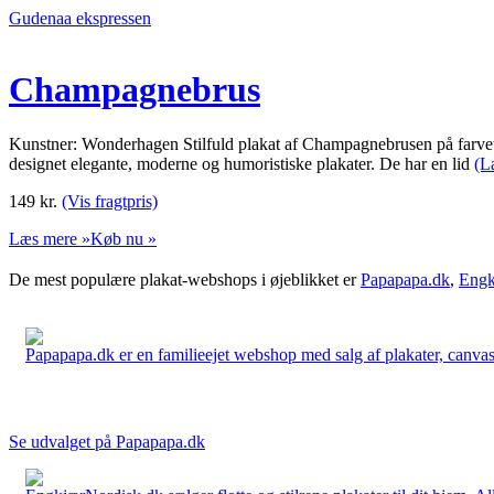
Gudenaa ekspressen
Champagnebrus
Kunstner: Wonderhagen Stilfuld plakat af Champagnebrusen på farv
designet elegante, moderne og humoristiske plakater. De har en lid
(L
149
kr.
(Vis fragtpris)
Læs mere »
Køb nu »
De mest populære plakat-webshops i øjeblikket er
Papapapa.dk
,
Engk
Papapapa.dk er en familieejet webshop med salg af plakater, canvas o
Se udvalget på Papapapa.dk