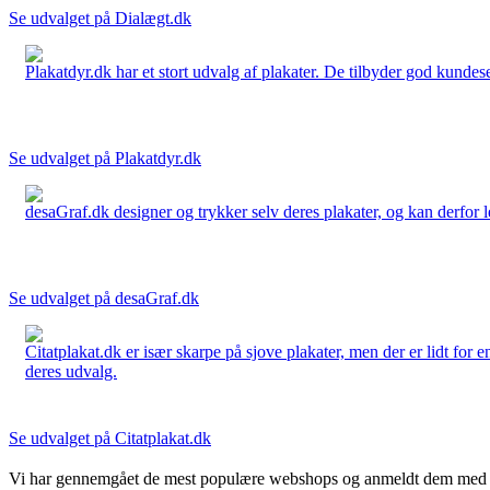
Se udvalget på Dialægt.dk
Plakatdyr.dk har et stort udvalg af plakater. De tilbyder god kundese
Se udvalget på Plakatdyr.dk
desaGraf.dk designer og trykker selv deres plakater, og kan derfor le
Se udvalget på desaGraf.dk
Citatplakat.dk er især skarpe på sjove plakater, men der er lidt for
deres udvalg.
Se udvalget på Citatplakat.dk
Vi har gennemgået de mest populære webshops og anmeldt dem med stjern