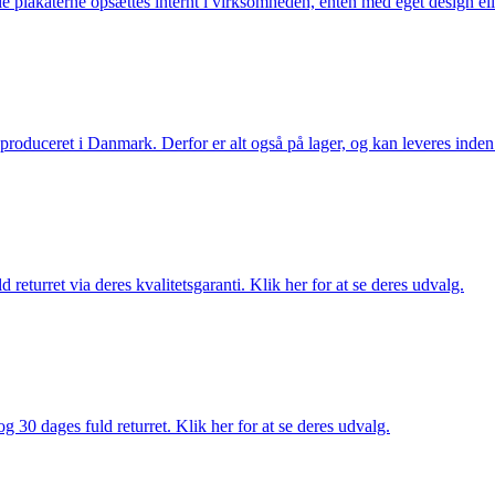
lle plakaterne opsættes internt i virksomheden, enten med eget design el
g produceret i Danmark. Derfor er alt også på lager, og kan leveres inden
returret via deres kvalitetsgaranti. Klik her for at se deres udvalg.
g 30 dages fuld returret. Klik her for at se deres udvalg.