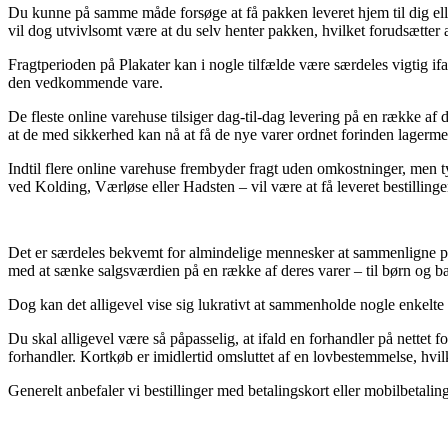
Du kunne på samme måde forsøge at få pakken leveret hjem til dig elle
vil dog utvivlsomt være at du selv henter pakken, hvilket forudsætter 
Fragtperioden på Plakater kan i nogle tilfælde være særdeles vigtig if
den vedkommende vare.
De fleste online varehuse tilsiger dag-til-dag levering på en række af
at de med sikkerhed kan nå at få de nye varer ordnet forinden lagermed
Indtil flere online varehuse frembyder fragt uden omkostninger, men ty
ved Kolding, Værløse eller Hadsten – vil være at få leveret bestillingen
Det er særdeles bekvemt for almindelige mennesker at sammenligne pri
med at sænke salgsværdien på en række af deres varer – til børn og bab
Dog kan det alligevel vise sig lukrativt at sammenholde nogle enkelte o
Du skal alligevel være så påpasselig, at ifald en forhandler på nettet f
forhandler. Kortkøb er imidlertid omsluttet af en lovbestemmelse, hvil
Generelt anbefaler vi bestillinger med betalingskort eller mobilbetalin