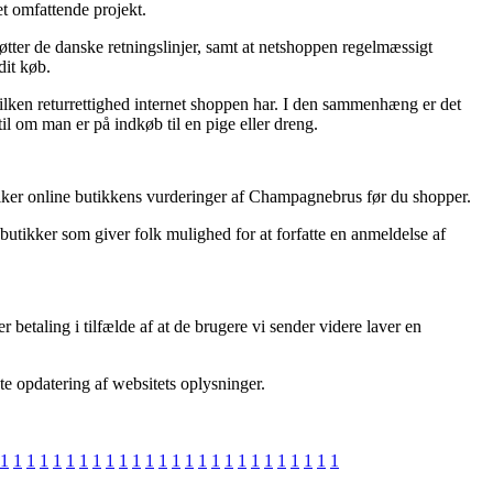
t omfattende projekt.
tøtter de danske retningslinjer, samt at netshoppen regelmæssigt
dit køb.
hvilken returrettighed internet shoppen har. I den sammenhæng er det
il om man er på indkøb til en pige eller dreng.
tolker online butikkens vurderinger af Champagnebrus før du shopper.
tikker som giver folk mulighed for at forfatte en anmeldelse af
 betaling i tilfælde af at de brugere vi sender videre laver en
e opdatering af websitets oplysninger.
1
1
1
1
1
1
1
1
1
1
1
1
1
1
1
1
1
1
1
1
1
1
1
1
1
1