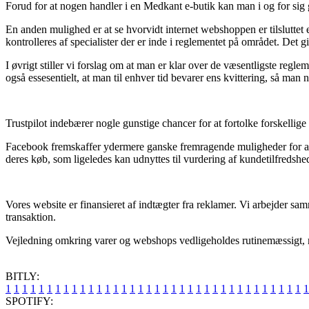
Forud for at nogen handler i en Medkant e-butik kan man i og for sig 
En anden mulighed er at se hvorvidt internet webshoppen er tilsluttet 
kontrolleres af specialister der er inde i reglementet på området. Det
I øvrigt stiller vi forslag om at man er klar over de væsentligste regl
også essesentielt, at man til enhver tid bevarer ens kvittering, så ma
Trustpilot indebærer nogle gunstige chancer for at fortolke forskelli
Facebook fremskaffer ydermere ganske fremragende muligheder for at 
deres køb, som ligeledes kan udnyttes til vurdering af kundetilfredshe
Vores website er finansieret af indtægter fra reklamer. Vi arbejder sam
transaktion.
Vejledning omkring varer og webshops vedligeholdes rutinemæssigt, me
BITLY:
1
1
1
1
1
1
1
1
1
1
1
1
1
1
1
1
1
1
1
1
1
1
1
1
1
1
1
1
1
1
1
1
1
1
1
1
1
SPOTIFY: