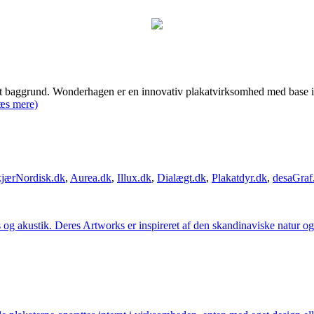
et baggrund. Wonderhagen er en innovativ plakatvirksomhed med bas
æs mere)
jærNordisk.dk
,
Aurea.dk
,
Illux.dk
,
Dialægt.dk
,
Plakatdyr.dk
,
desaGraf
g akustik. Deres Artworks er inspireret af den skandinaviske natur og li