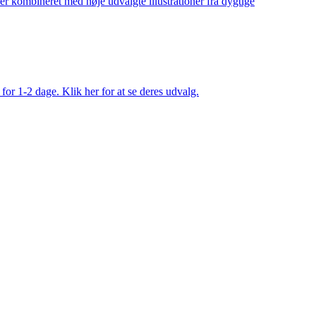
ler kombineret med nøje udvalgte illustrationer fra dygtige
 for 1-2 dage. Klik her for at se deres udvalg.