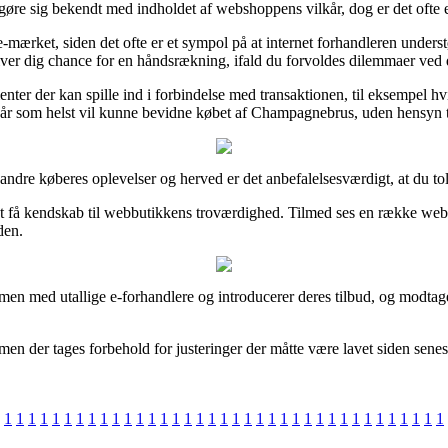
gøre sig bekendt med indholdet af webshoppens vilkår, dog er det ofte e
e-mærket, siden det ofte er et sympol på at internet forhandleren unders
 giver dig chance for en håndsrækning, ifald du forvoldes dilemmaer ved 
ementer der kan spille ind i forbindelse med transaktionen, til eksempel 
n når som helst vil kunne bevidne købet af Champagnebrus, uden hensyn t
ge andre køberes oplevelser og herved er det anbefalelsesværdigt, at du 
få kendskab til webbutikkens troværdighed. Tilmed ses en række webbu
den.
men med utallige e-forhandlere og introducerer deres tilbud, og modtager
n der tages forbehold for justeringer der måtte være lavet siden senest
1
1
1
1
1
1
1
1
1
1
1
1
1
1
1
1
1
1
1
1
1
1
1
1
1
1
1
1
1
1
1
1
1
1
1
1
1