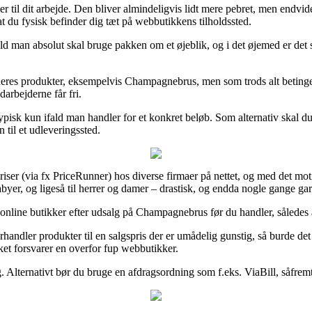
r til dit arbejde. Den bliver almindeligvis lidt mere pebret, men endvi
at du fysisk befinder dig tæt på webbutikkens tilholdssted.
ald man absolut skal bruge pakken om et øjeblik, og i det øjemed er det 
 deres produkter, eksempelvis Champagnebrus, men som trods alt betinges 
arbejderne får fri.
pisk kun ifald man handler for et konkret beløb. Som alternativ skal du
 til et udleveringssted.
ser (via fx PriceRunner) hos diverse firmaer på nettet, og med det mot
yer, og ligeså til herrer og damer – drastisk, og endda nogle gange gara
nline butikker efter udsalg på Champagnebrus før du handler, således at 
orhandler produkter til en salgspris der er umådelig gunstig, så burde det
ket forsvarer en overfor fup webbutikker.
g. Alternativt bør du bruge en afdragsordning som f.eks. ViaBill, såfremt