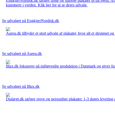
EngkjærNordisk.dk sælger flotte og stilrene plakater til dit hjem. A
kunstnere i verden. Klik her for at se deres udvalg.
Se udvalget på EngkjærNordisk.dk
Aurea.dk tilbyder et stort udvalg af plakater, hvor alt er designet o
Se udvalget på Aurea.dk
Illux.dk fokuserer på miljøvenlig produktion i Danmark og giver fuld 
Se udvalget på Illux.dk
Dialægt.dk sælger sjove og personlige plakater. 1-3 dages levering o