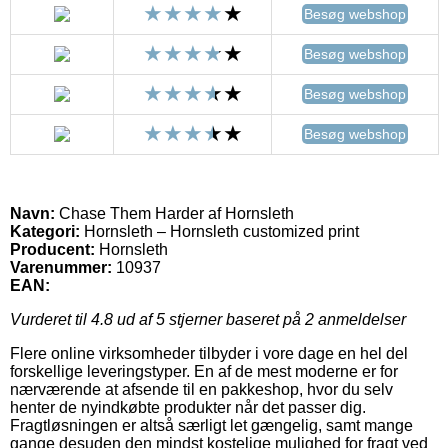
Besøg webshop
Besøg webshop
Besøg webshop
Besøg webshop
Navn:
Chase Them Harder af Hornsleth
Kategori:
Hornsleth – Hornsleth customized print
Producent:
Hornsleth
Varenummer:
10937
EAN:
Vurderet til
4.8
ud af 5 stjerner baseret på
2
anmeldelser
Flere online virksomheder tilbyder i vore dage en hel del
forskellige leveringstyper. En af de mest moderne er for
nærværende at afsende til en pakkeshop, hvor du selv
henter de nyindkøbte produkter når det passer dig.
Fragtløsningen er altså særligt let gængelig, samt mange
gange desuden den mindst kostelige mulighed for fragt ved