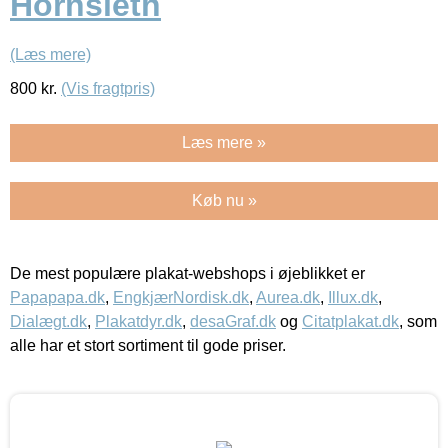
Hornsleth
(Læs mere)
800
kr.
(Vis fragtpris)
Læs mere »
Køb nu »
De mest populære plakat-webshops i øjeblikket er
Papapapa.dk
,
EngkjærNordisk.dk
,
Aurea.dk
,
Illux.dk
,
Dialægt.dk
,
Plakatdyr.dk
,
desaGraf.dk
og
Citatplakat.dk
, som
alle har et stort sortiment til gode priser.