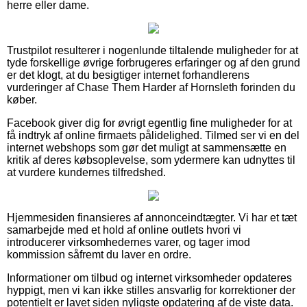
herre eller dame.
Trustpilot resulterer i nogenlunde tiltalende muligheder for at
tyde forskellige øvrige forbrugeres erfaringer og af den grund
er det klogt, at du besigtiger internet forhandlerens
vurderinger af Chase Them Harder af Hornsleth forinden du
køber.
Facebook giver dig for øvrigt egentlig fine muligheder for at
få indtryk af online firmaets pålidelighed. Tilmed ser vi en del
internet webshops som gør det muligt at sammensætte en
kritik af deres købsoplevelse, som ydermere kan udnyttes til
at vurdere kundernes tilfredshed.
Hjemmesiden finansieres af annonceindtægter. Vi har et tæt
samarbejde med et hold af online outlets hvori vi
introducerer virksomhedernes varer, og tager imod
kommission såfremt du laver en ordre.
Informationer om tilbud og internet virksomheder opdateres
hyppigt, men vi kan ikke stilles ansvarlig for korrektioner der
potentielt er lavet siden nyligste opdatering af de viste data.