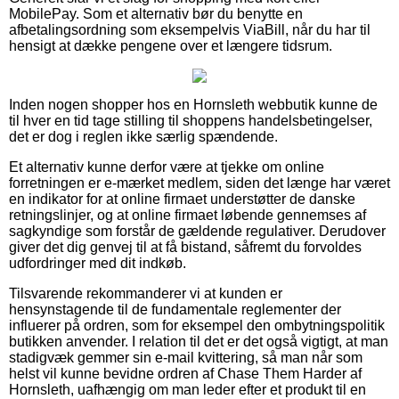
MobilePay. Som et alternativ bør du benytte en
afbetalingsordning som eksempelvis ViaBill, når du har til
hensigt at dække pengene over et længere tidsrum.
Inden nogen shopper hos en Hornsleth webbutik kunne de
til hver en tid tage stilling til shoppens handelsbetingelser,
det er dog i reglen ikke særlig spændende.
Et alternativ kunne derfor være at tjekke om online
forretningen er e-mærket medlem, siden det længe har været
en indikator for at online firmaet understøtter de danske
retningslinjer, og at online firmaet løbende gennemses af
sagkyndige som forstår de gældende regulativer. Derudover
giver det dig genvej til at få bistand, såfremt du forvoldes
udfordringer med dit indkøb.
Tilsvarende rekommanderer vi at kunden er
hensynstagende til de fundamentale reglementer der
influerer på ordren, som for eksempel den ombytningspolitik
butikken anvender. I relation til det er det også vigtigt, at man
stadigvæk gemmer sin e-mail kvittering, så man når som
helst vil kunne bevidne ordren af Chase Them Harder af
Hornsleth, uafhængig om man leder efter et produkt til en