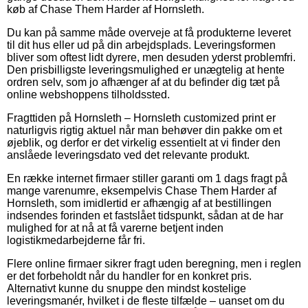
køb af Chase Them Harder af Hornsleth.
Du kan på samme måde overveje at få produkterne leveret
til dit hus eller ud på din arbejdsplads. Leveringsformen
bliver som oftest lidt dyrere, men desuden yderst problemfri.
Den prisbilligste leveringsmulighed er unægtelig at hente
ordren selv, som jo afhænger af at du befinder dig tæt på
online webshoppens tilholdssted.
Fragttiden på Hornsleth – Hornsleth customized print er
naturligvis rigtig aktuel når man behøver din pakke om et
øjeblik, og derfor er det virkelig essentielt at vi finder den
anslåede leveringsdato ved det relevante produkt.
En række internet firmaer stiller garanti om 1 dags fragt på
mange varenumre, eksempelvis Chase Them Harder af
Hornsleth, som imidlertid er afhængig af at bestillingen
indsendes forinden et fastslået tidspunkt, sådan at de har
mulighed for at nå at få varerne betjent inden
logistikmedarbejderne får fri.
Flere online firmaer sikrer fragt uden beregning, men i reglen
er det forbeholdt når du handler for en konkret pris.
Alternativt kunne du snuppe den mindst kostelige
leveringsmanér, hvilket i de fleste tilfælde – uanset om du