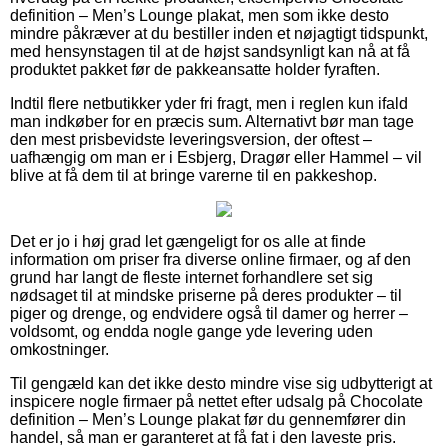
definition – Men’s Lounge plakat, men som ikke desto
mindre påkræver at du bestiller inden et nøjagtigt tidspunkt,
med hensynstagen til at de højst sandsynligt kan nå at få
produktet pakket før de pakkeansatte holder fyraften.
Indtil flere netbutikker yder fri fragt, men i reglen kun ifald
man indkøber for en præcis sum. Alternativt bør man tage
den mest prisbevidste leveringsversion, der oftest –
uafhængig om man er i Esbjerg, Dragør eller Hammel – vil
blive at få dem til at bringe varerne til en pakkeshop.
Det er jo i høj grad let gængeligt for os alle at finde
information om priser fra diverse online firmaer, og af den
grund har langt de fleste internet forhandlere set sig
nødsaget til at mindske priserne på deres produkter – til
piger og drenge, og endvidere også til damer og herrer –
voldsomt, og endda nogle gange yde levering uden
omkostninger.
Til gengæld kan det ikke desto mindre vise sig udbytterigt at
inspicere nogle firmaer på nettet efter udsalg på Chocolate
definition – Men’s Lounge plakat før du gennemfører din
handel, så man er garanteret at få fat i den laveste pris.