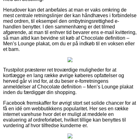
Herudover kan det anbefales at man er vaks omkring de
mest centrale retningslinjer der kan håndhæves i forbindelse
med ordren, til eksempel den ombytningsrettighed e-
handlen benytter. I den sammenhæng er det tilmed
afgørende, at man til enhver tid bevarer ens e-mail kvittering,
så man altid kan bevidne sit køb af Chocolate definition –
Men’s Lounge plakat, om du er på indkøb til en voksen eller
et barn.
Trustpilot præsterer ret troværdige muligheder for at
kortlægge en lang række øvrige køberes opfattelser og
herved går vi ind for, at du beser e-forretningens
anmeldelser af Chocolate definition – Men’s Lounge plakat
inden du færdiggør din shopping.
Facebook fremskaffer for øvrigt stort set solide chancer for at
få en idé om webbutikkens popularitet. Her ses en række
internet varehuse hvor det er muligt at meddele en
evaluering af ordreforløbet, hvilket tillige kan benyttes til
vurdering af hvor tilfredse kunderne er.