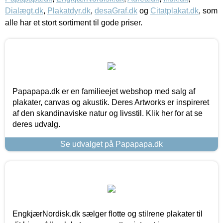
Dialægt.dk
,
Plakatdyr.dk
,
desaGraf.dk
og
Citatplakat.dk
, som
alle har et stort sortiment til gode priser.
Papapapa.dk er en familieejet webshop med salg af
plakater, canvas og akustik. Deres Artworks er inspireret
af den skandinaviske natur og livsstil. Klik her for at se
deres udvalg.
Se udvalget på Papapapa.dk
EngkjærNordisk.dk sælger flotte og stilrene plakater til