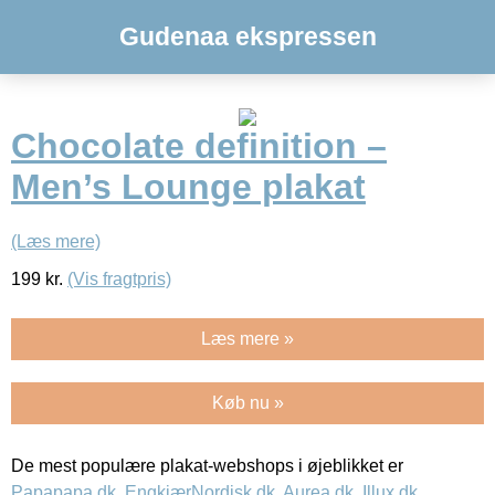
Gudenaa ekspressen
Chocolate definition –
Men’s Lounge plakat
(Læs mere)
199
kr.
(Vis fragtpris)
Læs mere »
Køb nu »
De mest populære plakat-webshops i øjeblikket er
Papapapa.dk
,
EngkjærNordisk.dk
,
Aurea.dk
,
Illux.dk
,