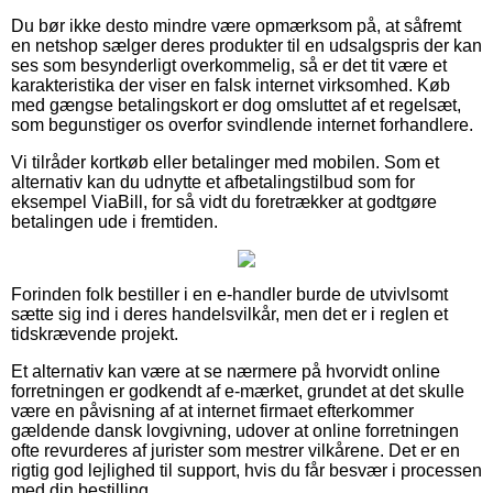
Du bør ikke desto mindre være opmærksom på, at såfremt
en netshop sælger deres produkter til en udsalgspris der kan
ses som besynderligt overkommelig, så er det tit være et
karakteristika der viser en falsk internet virksomhed. Køb
med gængse betalingskort er dog omsluttet af et regelsæt,
som begunstiger os overfor svindlende internet forhandlere.
Vi tilråder kortkøb eller betalinger med mobilen. Som et
alternativ kan du udnytte et afbetalingstilbud som for
eksempel ViaBill, for så vidt du foretrækker at godtgøre
betalingen ude i fremtiden.
Forinden folk bestiller i en e-handler burde de utvivlsomt
sætte sig ind i deres handelsvilkår, men det er i reglen et
tidskrævende projekt.
Et alternativ kan være at se nærmere på hvorvidt online
forretningen er godkendt af e-mærket, grundet at det skulle
være en påvisning af at internet firmaet efterkommer
gældende dansk lovgivning, udover at online forretningen
ofte revurderes af jurister som mestrer vilkårene. Det er en
rigtig god lejlighed til support, hvis du får besvær i processen
med din bestilling.