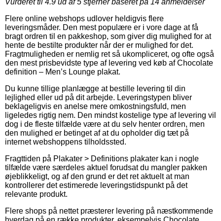
Vurderet til
4.9
ud af 5 stjerner baseret på
14
anmeldelser
Flere online webshops udlover heldigvis flere
leveringsmåder. Den mest populære er i vore dage at få
bragt ordren til en pakkeshop, som giver dig mulighed for at
hente de bestilte produkter når der er mulighed for det.
Fragtmuligheden er nemlig ret så ukompliceret, og ofte også
den mest prisbevidste type af levering ved køb af Chocolate
definition – Men’s Lounge plakat.
Du kunne tillige planlægge at bestille levering til din
lejlighed eller ud på dit arbejde. Leveringstypen bliver
beklageligvis en anelse mere omkostningsfuld, men
ligeledes rigtig nem. Den mindst kostelige type af levering vil
dog i de fleste tilfælde være at du selv henter ordren, men
den mulighed er betinget af at du opholder dig tæt på
internet webshoppens tilholdssted.
Fragttiden på Plakater > Definitions plakater kan i nogle
tilfælde være særdeles aktuel forudsat du mangler pakken
øjeblikkeligt, og af den grund er det ret aktuelt at man
kontrollerer det estimerede leveringstidspunkt på det
relevante produkt.
Flere shops på nettet præsterer levering på næstkommende
hverdag på en række produkter, eksempelvis Chocolate