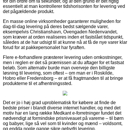
for din ordre om få sekunder, og af den grund er det rigtig
essentielt at man kontrollerer tidshorisonten for levering ved
det pågældende produkt.
En masse online virksomheder garanterer muligheden for
dag-til-dag levering på deres bedst sælgende varer,
eksempelvis Christianshavn, Ovengaden Nedenvandet,
som kræver at orden realiseres inden et fastslået tidspunkt,
således at de har udsigt til at kunne nå at få de nye varer klar
forud for at pakkepersonalet har fyraften.
Flere e-forhandlere præsterer levering uden omkostninger,
men i reglen er det så præmissen at du aftager for et fastsat
beløb. Som alternativ burde man overveje den billigste
løsning til levering, som oftest – om man er i Roskilde,
Hobro eller Fredensborg – er at få fragtmanden til at bringe
produkterne til et afhentningssted.
Det er jo i høj grad uproblematisk for købere at finde de
bedste priser i blandt diverse internet handler, og med det
motiv har en lang række Medkant e-forretninger fundet det
nødvendigt at formindske prisniveauet på varerne – til børn
og babyer, lige så vel som til kvinder og mænd – voldsomt,
og endda nogle gange sikre gebyrfri levering.