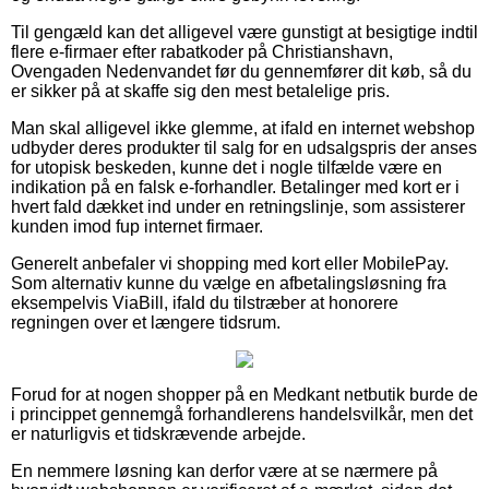
Til gengæld kan det alligevel være gunstigt at besigtige indtil
flere e-firmaer efter rabatkoder på Christianshavn,
Ovengaden Nedenvandet før du gennemfører dit køb, så du
er sikker på at skaffe sig den mest betalelige pris.
Man skal alligevel ikke glemme, at ifald en internet webshop
udbyder deres produkter til salg for en udsalgspris der anses
for utopisk beskeden, kunne det i nogle tilfælde være en
indikation på en falsk e-forhandler. Betalinger med kort er i
hvert fald dækket ind under en retningslinje, som assisterer
kunden imod fup internet firmaer.
Generelt anbefaler vi shopping med kort eller MobilePay.
Som alternativ kunne du vælge en afbetalingsløsning fra
eksempelvis ViaBill, ifald du tilstræber at honorere
regningen over et længere tidsrum.
Forud for at nogen shopper på en Medkant netbutik burde de
i princippet gennemgå forhandlerens handelsvilkår, men det
er naturligvis et tidskrævende arbejde.
En nemmere løsning kan derfor være at se nærmere på