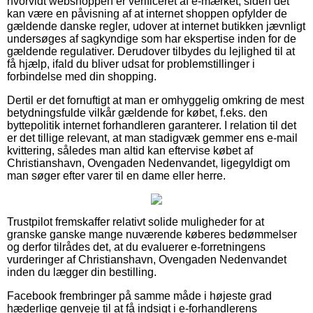
hvorvidt webshoppen er verificeret af e-mærket, siden det
kan være en påvisning af at internet shoppen opfylder de
gældende danske regler, udover at internet butikken jævnligt
undersøges af sagkyndige som har ekspertise inden for de
gældende regulativer. Derudover tilbydes du lejlighed til at
få hjælp, ifald du bliver udsat for problemstillinger i
forbindelse med din shopping.
Dertil er det fornuftigt at man er omhyggelig omkring de mest
betydningsfulde vilkår gældende for købet, f.eks. den
byttepolitik internet forhandleren garanterer. I relation til det
er det tillige relevant, at man stadigvæk gemmer ens e-mail
kvittering, således man altid kan eftervise købet af
Christianshavn, Ovengaden Nedenvandet, ligegyldigt om
man søger efter varer til en dame eller herre.
Trustpilot fremskaffer relativt solide muligheder for at
granske ganske mange nuværende køberes bedømmelser
og derfor tilrådes det, at du evaluerer e-forretningens
vurderinger af Christianshavn, Ovengaden Nedenvandet
inden du lægger din bestilling.
Facebook frembringer på samme måde i højeste grad
hæderlige genveje til at få indsigt i e-forhandlerens