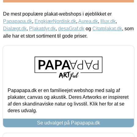
De mest populære plakat-webshops i øjeblikket er
Papapapa.dk
,
EngkjærNordisk.dk
,
Aurea.dk
,
Illux.dk
,
Dialægt.dk
,
Plakatdyr.dk
,
desaGraf.dk
og
Citatplakat.dk
, som
alle har et stort sortiment til gode priser.
Papapapa.dk er en familieejet webshop med salg af
plakater, canvas og akustik. Deres Artworks er inspireret
af den skandinaviske natur og livsstil. Klik her for at se
deres udvalg.
Se udvalget på Papapapa.dk