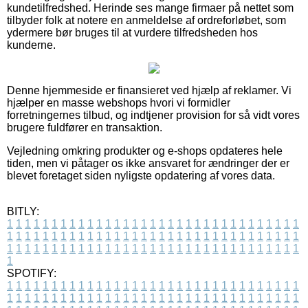
kundetilfredshed. Herinde ses mange firmaer på nettet som
tilbyder folk at notere en anmeldelse af ordreforløbet, som
ydermere bør bruges til at vurdere tilfredsheden hos
kunderne.
Denne hjemmeside er finansieret ved hjælp af reklamer. Vi
hjælper en masse webshops hvori vi formidler
forretningernes tilbud, og indtjener provision for så vidt vores
brugere fuldfører en transaktion.
Vejledning omkring produkter og e-shops opdateres hele
tiden, men vi påtager os ikke ansvaret for ændringer der er
blevet foretaget siden nyligste opdatering af vores data.
BITLY:
1
1
1
1
1
1
1
1
1
1
1
1
1
1
1
1
1
1
1
1
1
1
1
1
1
1
1
1
1
1
1
1
1
1
1
1
1
1
1
1
1
1
1
1
1
1
1
1
1
1
1
1
1
1
1
1
1
1
1
1
1
1
1
1
1
1
1
1
1
1
1
1
1
1
1
1
1
1
1
1
1
1
1
1
1
1
1
1
1
1
1
1
1
1
1
1
1
1
1
1
SPOTIFY:
1
1
1
1
1
1
1
1
1
1
1
1
1
1
1
1
1
1
1
1
1
1
1
1
1
1
1
1
1
1
1
1
1
1
1
1
1
1
1
1
1
1
1
1
1
1
1
1
1
1
1
1
1
1
1
1
1
1
1
1
1
1
1
1
1
1