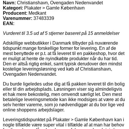
Navn:
Christianshavn, Ovengaden Nedenvandet
Kategori:
Plakater > Gamle København
Producent:
Medkant
Varenummer:
37483339
EAN:
Vurderet til
3.5
ud af 5 stjerner baseret på
15
anmeldelser
Adskillige webbutikker i Danmark tilbyder på nuværende
tidspunkt mange forskellige former for levering. En af de
mest benyttede er p.t. at få leveret til en pakkeshop, hvor det
er muligt at hente de nyindkøbte produkter når du har tid.
Den er altså rigtig enkel, samt typisk derudover den mindst
kostelige leveringsløsning ved køb af Christianshavn,
Ovengaden Nedenvandet.
Du burde ligeledes udse dig at få pakken leveret til din bolig
eller til din arbejdsplads. Løsningen viser sig almindeligvis
et hak mere bekostelig, men omvendt særligt let. Den mest
betalelige leveringsmetode kan ikke modsiges at være at du
selv henter varerne, som jo nødvendiggør at du bor lige ved
online shoppens arbejdslager.
Leveringstidspunktet på Plakater > Gamle København kan i
nogle tilfælde være super vital i tilfælde af at man har behov