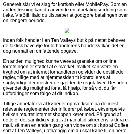
Generelt slår vi et slag for kortkøb eller MobilePay. Som en
anden løsning kan du anvende en afbetalingsordning som
f.eks. ViaBill, ifald du tilstræber at godtgøre betalingen over
en længere periode.
Inden folk handler i en Ten Valleys butik på nettet behøver
de faktisk have øje for forhandlerens handelsvilkår, det er
dog normalt en omfattende opgave.
En anden mulighed kunne være at granske om online
forretningen er støttet af e-mærket, hvilket kan være en
tryghed om at internet forhandleren opfylder de opstillede
regler, tillige med at hjemmesiden tit kontrolleres af
sagkyndige der mestrer de gældende regulativer. Desuden
giver det dig mulighed for at få hjælp, for så vidt du får
udfordringer som følge af dit indkøb.
Tillige anbefaler vi at køber er opmærksom på de mest
relevante reglementer der influerer på købet, eksempelvis
hvilken returret internet shoppen kører med. På grund af
dette er det samtidig vigtigt, at man altid sikrer ens faktura e-
mail, så man en anden gang kan vidne om sit køb af Coffee
sort af Ten Valleys, uafhængig om du skal købe til en herre