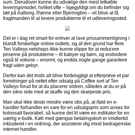
sum. Derudover kunne du udvælge den mest letkøbte
leveringsmodel, hvilket ofte – ligegyldigt om du befinder sig
tæt på Aalborg, Rønne eller Bjerringbro – vil blive at få
fragtmanden til at levere produkterne til et udleveringssted.
Det er i dag ret smart for enhver at lave prissammenligning i
blandt forskellige online outlets, og af den grund har flere
Ten Valleys netshops ikke kunne slippe for at reducere
priserne på produkterne – til babyer og børn, og endvidere
også til voksne – enormt, og endda nogle gange garantere
fragt uden gebyr.
Derfor kan det trods alt blive fordelagtigt at efterprøve et par
forretninger på nettet efter udsalg på Coffee sort af Ten
Valleys forud for at du placerer ordren, således at du er på
den sikre side med at skaffe sig den skarpeste pris.
Man skal ikke desto mindre være obs på, at ifald en e-
handler forhandler en vare for en udsalgspris som anses for
kolossalt favorabel, så kunne det tit være en indikator for en
uærlig e-butik. Køb med gængse betalingskort er imidlertid
inkluderet i en ordning, der assisterer dig imod bedrageriske
internet handler.