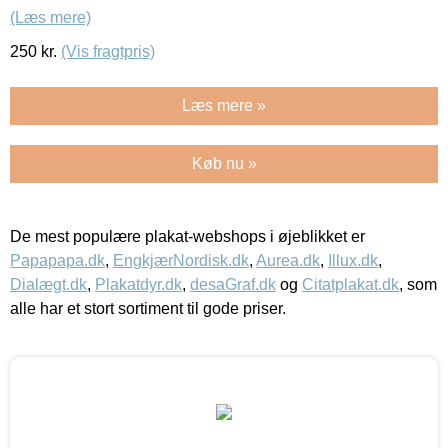
(Læs mere)
250
kr.
(Vis fragtpris)
Læs mere »
Køb nu »
De mest populære plakat-webshops i øjeblikket er
Papapapa.dk
,
EngkjærNordisk.dk
,
Aurea.dk
,
Illux.dk
,
Dialægt.dk
,
Plakatdyr.dk
,
desaGraf.dk
og
Citatplakat.dk
, som
alle har et stort sortiment til gode priser.