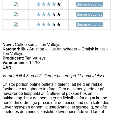
Besøg webshop
Besøg webshop
Besøg webshop
Navn:
Coffee sort af Ten Valleys
Kategori:
Illux Art shop – Illux Art nyheder – Grafisk kunst –
Ten Valleys
Producent:
Ten Valleys
Varenummer:
14753
EAN:
Vurderet til
4.3
ud af 5 stjerner baseret på
11
anmeldelser
En stor portion online outlets tildeler til alt held en række
forskellige muligheder for fragt. Den mest benyttede er på
nuværende tidspunkt at få afleveret pakken hos en
pakkeshop, hvor det nemlig er ret fleksibelt for dig at kunne
hente din ordre lige præcis når det passer ind i din kalender.
Leveringstypen er nemlig usædvanlig let gængelig, og ofte
ligeledes den mindst kostelige leveringsmåde ved køb af