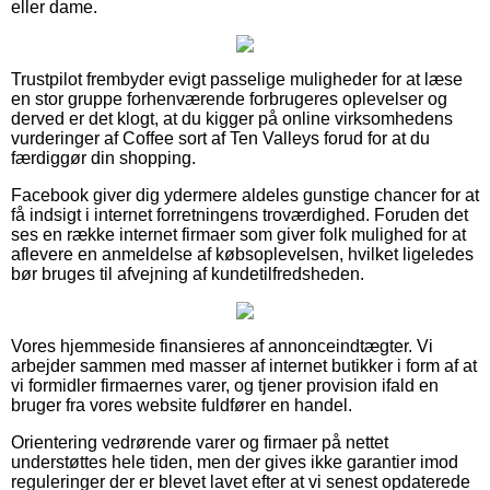
eller dame.
Trustpilot frembyder evigt passelige muligheder for at læse
en stor gruppe forhenværende forbrugeres oplevelser og
derved er det klogt, at du kigger på online virksomhedens
vurderinger af Coffee sort af Ten Valleys forud for at du
færdiggør din shopping.
Facebook giver dig ydermere aldeles gunstige chancer for at
få indsigt i internet forretningens troværdighed. Foruden det
ses en række internet firmaer som giver folk mulighed for at
aflevere en anmeldelse af købsoplevelsen, hvilket ligeledes
bør bruges til afvejning af kundetilfredsheden.
Vores hjemmeside finansieres af annonceindtægter. Vi
arbejder sammen med masser af internet butikker i form af at
vi formidler firmaernes varer, og tjener provision ifald en
bruger fra vores website fuldfører en handel.
Orientering vedrørende varer og firmaer på nettet
understøttes hele tiden, men der gives ikke garantier imod
reguleringer der er blevet lavet efter at vi senest opdaterede