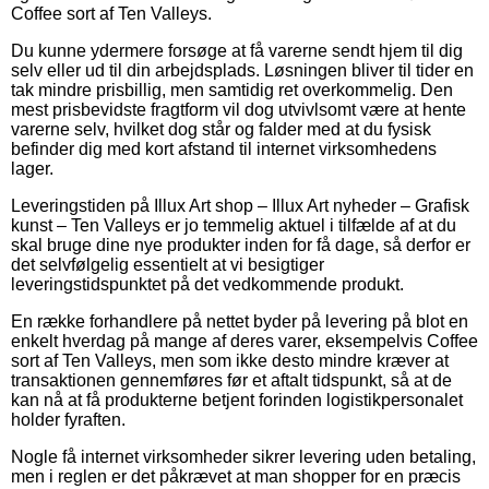
Coffee sort af Ten Valleys.
Du kunne ydermere forsøge at få varerne sendt hjem til dig
selv eller ud til din arbejdsplads. Løsningen bliver til tider en
tak mindre prisbillig, men samtidig ret overkommelig. Den
mest prisbevidste fragtform vil dog utvivlsomt være at hente
varerne selv, hvilket dog står og falder med at du fysisk
befinder dig med kort afstand til internet virksomhedens
lager.
Leveringstiden på Illux Art shop – Illux Art nyheder – Grafisk
kunst – Ten Valleys er jo temmelig aktuel i tilfælde af at du
skal bruge dine nye produkter inden for få dage, så derfor er
det selvfølgelig essentielt at vi besigtiger
leveringstidspunktet på det vedkommende produkt.
En række forhandlere på nettet byder på levering på blot en
enkelt hverdag på mange af deres varer, eksempelvis Coffee
sort af Ten Valleys, men som ikke desto mindre kræver at
transaktionen gennemføres før et aftalt tidspunkt, så at de
kan nå at få produkterne betjent forinden logistikpersonalet
holder fyraften.
Nogle få internet virksomheder sikrer levering uden betaling,
men i reglen er det påkrævet at man shopper for en præcis