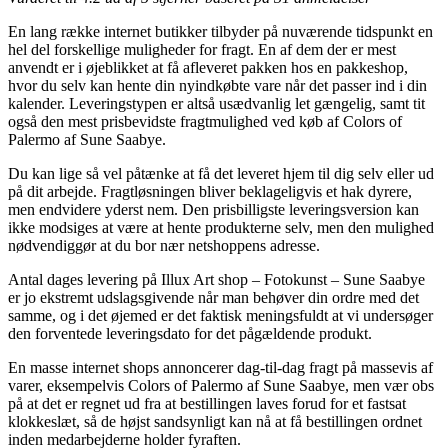
En lang række internet butikker tilbyder på nuværende tidspunkt en
hel del forskellige muligheder for fragt. En af dem der er mest
anvendt er i øjeblikket at få afleveret pakken hos en pakkeshop,
hvor du selv kan hente din nyindkøbte vare når det passer ind i din
kalender. Leveringstypen er altså usædvanlig let gængelig, samt tit
også den mest prisbevidste fragtmulighed ved køb af Colors of
Palermo af Sune Saabye.
Du kan lige så vel påtænke at få det leveret hjem til dig selv eller ud
på dit arbejde. Fragtløsningen bliver beklageligvis et hak dyrere,
men endvidere yderst nem. Den prisbilligste leveringsversion kan
ikke modsiges at være at hente produkterne selv, men den mulighed
nødvendiggør at du bor nær netshoppens adresse.
Antal dages levering på Illux Art shop – Fotokunst – Sune Saabye
er jo ekstremt udslagsgivende når man behøver din ordre med det
samme, og i det øjemed er det faktisk meningsfuldt at vi undersøger
den forventede leveringsdato for det pågældende produkt.
En masse internet shops annoncerer dag-til-dag fragt på massevis af
varer, eksempelvis Colors of Palermo af Sune Saabye, men vær obs
på at det er regnet ud fra at bestillingen laves forud for et fastsat
klokkeslæt, så de højst sandsynligt kan nå at få bestillingen ordnet
inden medarbejderne holder fyraften.