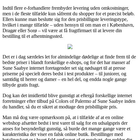
Indtil flere e-forhandlere frembyder levering uden omkostninger,
men i de fleste tilfælde kun såfremt du shopper for et præcist beløb.
Ellers kunne man beslutte sig for den prisbilligste leveringstype,
hvilket i mange tilfælde – uden hensyn til om man er i København,
Dragør eller Sorø – vil være at få fragtfirmaet til at levere din
bestilling til et afhentningssted.
Det er i dag særdeles let for almindelige dødelige at finde frem til de
bedste priser i blandt forskellige e-shops, og for det har masser af
Sune Saabye internet foretagender set sig nødsaget til at presse
priserne på specielt deres bedst i test produkter – til juniorer, og
samtidig til herrer og damer – en hel del, og endda nogle gange
tilbyde gratis fragt.
Dog kan det imidlertid blive gunstigt at eftergå forskellige internet
forretninger efter tilbud på Colors of Palermo af Sune Saabye inden
du handler, så du er sikret at modtage den prisbilligste pris.
Man må dog være opmærksom på, at i tilfælde af at en online
webshop afsætter bedst i test varer til salg for en udsalgspris der
anses for besynderligt gunstig, så burde det mange gange være et
karakteristika der viser en falsk online butik. Bestillinger med
betalingskort er i hvert fald omfavnet af et regelsæt, der redder dig