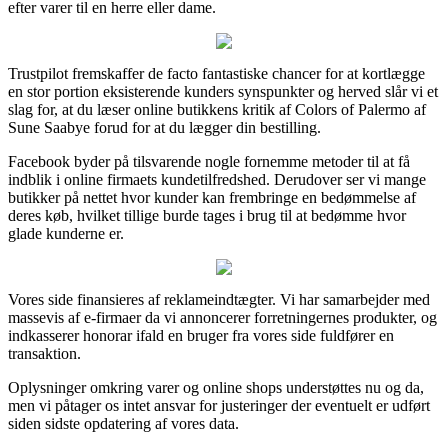
efter varer til en herre eller dame.
Trustpilot fremskaffer de facto fantastiske chancer for at kortlægge
en stor portion eksisterende kunders synspunkter og herved slår vi et
slag for, at du læser online butikkens kritik af Colors of Palermo af
Sune Saabye forud for at du lægger din bestilling.
Facebook byder på tilsvarende nogle fornemme metoder til at få
indblik i online firmaets kundetilfredshed. Derudover ser vi mange
butikker på nettet hvor kunder kan frembringe en bedømmelse af
deres køb, hvilket tillige burde tages i brug til at bedømme hvor
glade kunderne er.
Vores side finansieres af reklameindtægter. Vi har samarbejder med
massevis af e-firmaer da vi annoncerer forretningernes produkter, og
indkasserer honorar ifald en bruger fra vores side fuldfører en
transaktion.
Oplysninger omkring varer og online shops understøttes nu og da,
men vi påtager os intet ansvar for justeringer der eventuelt er udført
siden sidste opdatering af vores data.