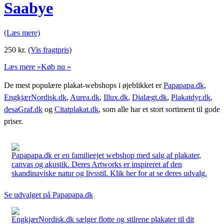
Saabye
(Læs mere)
250
kr.
(Vis fragtpris)
Læs mere »
Køb nu »
De mest populære plakat-webshops i øjeblikket er
Papapapa.dk
,
EngkjærNordisk.dk
,
Aurea.dk
,
Illux.dk
,
Dialægt.dk
,
Plakatdyr.dk
,
desaGraf.dk
og
Citatplakat.dk
, som alle har et stort sortiment til gode
priser.
Papapapa.dk er en familieejet webshop med salg af plakater,
canvas og akustik. Deres Artworks er inspireret af den
skandinaviske natur og livsstil. Klik her for at se deres udvalg.
Se udvalget på Papapapa.dk
EngkjærNordisk.dk sælger flotte og stilrene plakater til dit