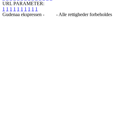
URL PARAMETER:
1
1
1
1
1
1
1
1
1
1
Gudenaa ekspressen -
Blog
- Alle rettigheder forbeholdes