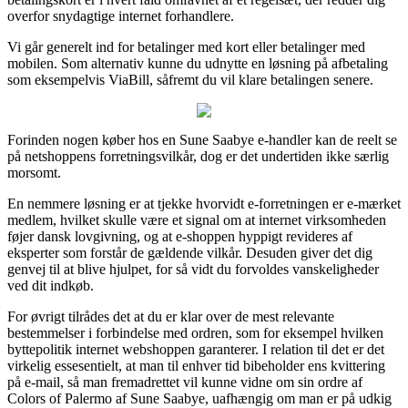
overfor snydagtige internet forhandlere.
Vi går generelt ind for betalinger med kort eller betalinger med
mobilen. Som alternativ kunne du udnytte en løsning på afbetaling
som eksempelvis ViaBill, såfremt du vil klare betalingen senere.
Forinden nogen køber hos en Sune Saabye e-handler kan de reelt se
på netshoppens forretningsvilkår, dog er det undertiden ikke særlig
morsomt.
En nemmere løsning er at tjekke hvorvidt e-forretningen er e-mærket
medlem, hvilket skulle være et signal om at internet virksomheden
føjer dansk lovgivning, og at e-shoppen hyppigt revideres af
eksperter som forstår de gældende vilkår. Desuden giver det dig
genvej til at blive hjulpet, for så vidt du forvoldes vanskeligheder
ved dit indkøb.
For øvrigt tilrådes det at du er klar over de mest relevante
bestemmelser i forbindelse med ordren, som for eksempel hvilken
byttepolitik internet webshoppen garanterer. I relation til det er det
virkelig essesentielt, at man til enhver tid bibeholder ens kvittering
på e-mail, så man fremadrettet vil kunne vidne om sin ordre af
Colors of Palermo af Sune Saabye, uafhængig om man er på udkig