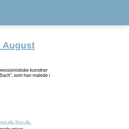
– August
ressionistiske kunstner
Bach”, som han malede i
rea.dk
,
Illux.dk
,