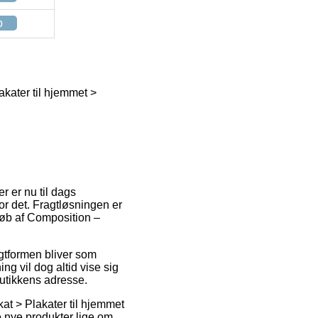
p
kater til hjemmet >
er er nu til dags
or det. Fragtløsningen er
 køb af Composition –
ragtformen bliver som
g vil dog altid vise sig
butikkens adresse.
at > Plakater til hjemmet
ne nye produkter lige om