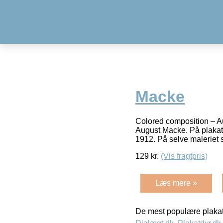
Macke
Colored composition – A
August Macke. På plaka
1912. På selve maleriet
129
kr.
(Vis fragtpris)
Læs mere »
De mest populære plakat