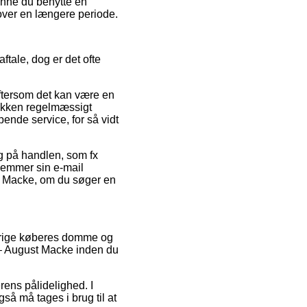
unne du benytte en
 over en længere periode.
aftale, dog er det ofte
eftersom det kan være en
utikken regelmæssigt
ende service, for så vidt
ng på handlen, som fx
 gemmer sin e-mail
st Macke, om du søger en
øvrige køberes domme og
n – August Macke inden du
ens pålidelighed. I
gså må tages i brug til at