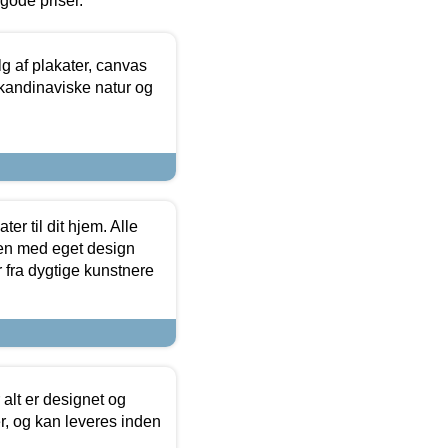
l gode priser.
 af plakater, canvas
skandinaviske natur og
er til dit hjem. Alle
ten med eget design
r fra dygtige kunstnere
 alt er designet og
r, og kan leveres inden