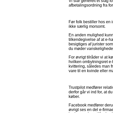
Vi slår generelt et slag
afbetalingsordning fra fo
Før folk bestiller hos en 
ikke særlig morsomt.
En anden mulighed kunne 
tilkendegivelse af at e-h
besigtiges af jurister so
du møder vanskeligheder
For øvrigt tilråder vi at
hvilken ombytningsret e-f
kvittering, således man 
vare til en kvinde eller m
Trustpilot medfører rel
derfor går vi ind for, a
køber.
Facebook medfører derudo
øvrigt ses en del e-firmae