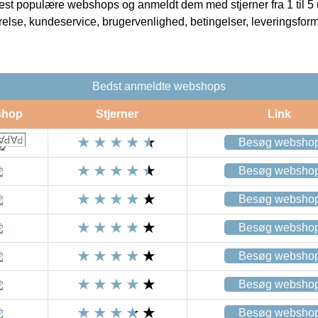
t populære webshops og anmeldt dem med stjerner fra 1 til 5 ud
rrelse, kundeservice, brugervenlighed, betingelser, leveringsfor
Bedst anmeldte webshops
shop
Stjerner
Link
Besøg websho
Besøg websho
Besøg websho
Besøg websho
Besøg websho
Besøg websho
Besøg websho