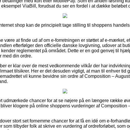
 for betalinger med kort eller MobilePay. Som en anden løsning k
r eksempel ViaBill, forudsat du ser en fordel i at dække beløbet
internet shop kan de principielt tage stilling til shoppens handels
være at finde ud af om e-forretningen er støttet af e-mærket, 
andlen efterfølger den officielle danske lovgivning, udover at b
m kender reglementet på området. Dette er en god genvej til hjælp
 med din ordre.
 køber er klar over de mest vedkommende vilkår der har indvirkni
irmaet tilsikrer. Her er det desuden vigtigt, at man til enhver tid
fremadrettet vil kunne bevidne sin ordre af Composition – Augu
and.
ativt udmærkede chancer for at se nøjere på en længere række 
t du bliver klogere på online shoppens vurderinger af Compositio
ver stort set fornemme chancer for at få en idé om e-forhandler
r som tilbyder folk at skrive en vurdering af ordreforløbet, som o