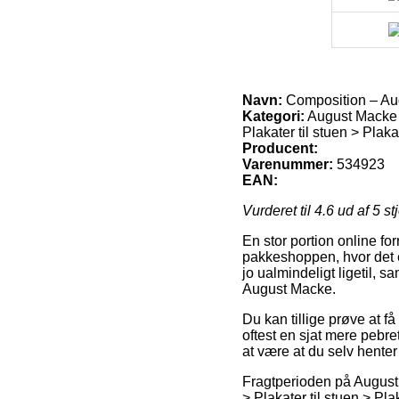
Navn:
Composition – Au
Kategori:
August Macke p
Plakater til stuen > Plak
Producent:
Varenummer:
534923
EAN:
Vurderet til
4.6
ud af 5 st
En stor portion online for
pakkeshoppen, hvor det e
jo ualmindeligt ligetil, 
August Macke.
Du kan tillige prøve at få
oftest en sjat mere pebre
at være at du selv hente
Fragtperioden på August 
> Plakater til stuen > Pl