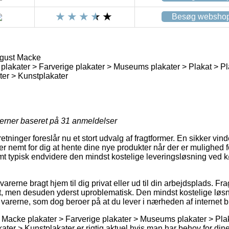
Besøg websho
gust Macke
lakater > Farverige plakater > Museums plakater > Plakat > Pla
ater > Kunstplakater
jerner baseret på
31
anmeldelser
retninger foreslår nu et stort udvalg af fragtformer. En sikker vind
r nemt for dig at hente dine nye produkter når der er mulighed f
samt typisk endvidere den mindst kostelige leveringsløsning ved
 varerne bragt hjem til dig privat eller ud til din arbejdsplads. F
t, men desuden yderst uproblematisk. Den mindst kostelige løsnin
r varerne, som dog beroer på at du lever i nærheden af internet 
Macke plakater > Farverige plakater > Museums plakater > Plak
akater > Kunstplakater er rigtig aktuel hvis man har behov for di