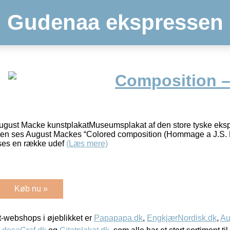
Gudenaa ekspressen
Composition 
ugust Macke kunstplakatMuseumsplakat af den store tyske eksp
ten ses August Mackes “Colored composition (Hommage a J.S. 
 ses en række udef
(Læs mere)
Køb nu »
-webshops i øjeblikket er
Papapapa.dk
,
EngkjærNordisk.dk
,
Au