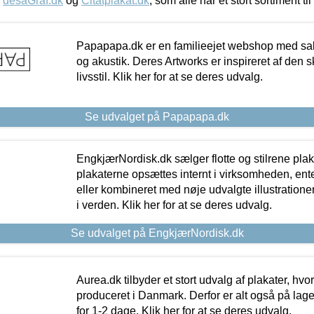
,
desaGraf.dk
og
Citatplakat.dk
, som alle har et stort sortiment ti
Papapapa.dk er en familieejet webshop med salg
og akustik. Deres Artworks er inspireret af den 
livsstil. Klik her for at se deres udvalg.
Se udvalget på Papapapa.dk
EngkjærNordisk.dk sælger flotte og stilrene plakat
plakaterne opsættes internt i virksomheden, en
eller kombineret med nøje udvalgte illustratione
i verden. Klik her for at se deres udvalg.
Se udvalget på EngkjærNordisk.dk
Aurea.dk tilbyder et stort udvalg af plakater, hvor
produceret i Danmark. Derfor er alt også på lage
for 1-2 dage. Klik her for at se deres udvalg.