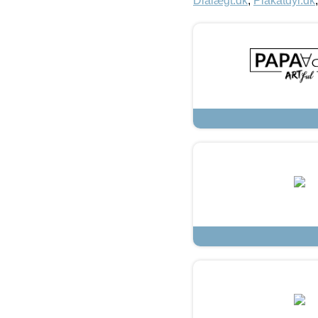
Dialægt.dk
,
Plakatdyr.dk