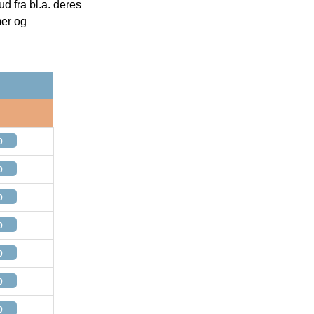
 fra bl.a. deres
mer og
p
p
p
p
p
p
p