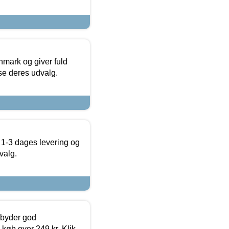
nmark og giver fuld
t se deres udvalg.
 1-3 dages levering og
valg.
ilbyder god
 køb over 249 kr. Klik