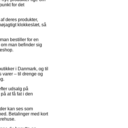
punkt for det
af deres produkter,
øjagtigt klokkeslæt, så
.
man bestiller for en
t om man befinder sig
kkeshop.
butikker i Danmark, og til
 varer – til drenge og
ng.
 efter udsalg på
 at få fat i den
s der kan ses som
mhed. Betalinger med kort
varehuse.