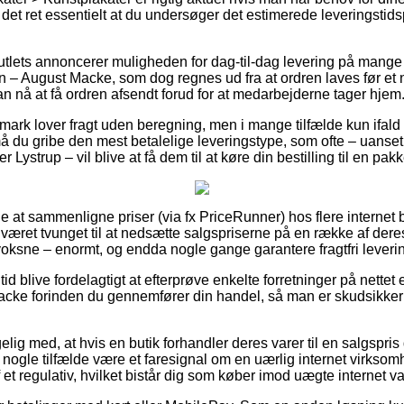
r det ret essentielt at du undersøger det estimerede leveringstids
outlets annoncerer muligheden for dag-til-dag levering på mange 
– August Macke, som dog regnes ud fra at ordren laves før et n
an nå at få ordren afsendt forud for at medarbejderne tager hjem
ark lover fragt uden beregning, men i mange tilfælde kun ifald 
 må du gribe den mest betalelige leveringstype, som ofte – uanse
 Lystrup – vil blive at få dem til at køre din bestilling til en pa
lle at sammenligne priser (via fx PriceRunner) hos flere internet 
 været tvunget til at nedsætte salgspriserne på en række af deres
l voksne – enormt, og endda nogle gange garantere fragtfri leveri
 tid blive fordelagtigt at efterprøve enkelte forretninger på nettet
ke forinden du gennemfører din handel, så man er skudsikker på
ig med, at hvis en butik forhandler deres varer til en salgspri
 i nogle tilfælde være et faresignal om en uærlig internet virkso
af et regulativ, hvilket bistår dig som køber imod uægte internet 