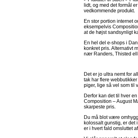
lidt, og med det formål e
vedkommende produkt.
En stor portion internet 
eksempelvis Composition 
at de højst sandsynligt k
En hel del e-shops i Danm
konkret pris. Alternativt
nær Randers, Thisted eller
Det er jo ultra nemt for a
tak har flere webbutikker
piger, lige så vel som ti
Derfor kan det til hver en
Composition – August Mac
skarpeste pris.
Du må blot være omhyggel
kolossalt gunstig, er det
er i hvert fald omsluttet 