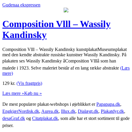
Gudenaa ekspressen
Composition Vlll – Wassily
Kandinsky
Composition Vlll – Wassily Kandinsky kunstplakatMuseumsplakat
med den kendte abstrakte russiske kunstner Wassily Kandinsky. På
plakaten ses Wassily Kandinsky âComposition Vlllâ som han
malede i 1923. Selve maleriet består af en lang række abstrakte
(Læs
mere)
129
kr.
(Vis fragtpris)
Læs mere »
Køb nu »
De mest populære plakat-webshops i øjeblikket er
Papapapa.dk
,
EngkjærNordisk.dk
,
Aurea.dk
,
Illux.dk
,
Dialægt.dk
,
Plakatdyr.dk
,
desaGraf.dk
og
Citatplakat.dk
, som alle har et stort sortiment til gode
priser.