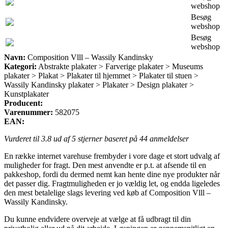
webshop
Besøg
webshop
Besøg
webshop
Navn:
Composition Vlll – Wassily Kandinsky
Kategori:
Abstrakte plakater > Farverige plakater > Museums
plakater > Plakat > Plakater til hjemmet > Plakater til stuen >
Wassily Kandinsky plakater > Plakater > Design plakater >
Kunstplakater
Producent:
Varenummer:
582075
EAN:
Vurderet til
3.8
ud af 5 stjerner baseret på
44
anmeldelser
En række internet varehuse frembyder i vore dage et stort udvalg af
muligheder for fragt. Den mest anvendte er p.t. at afsende til en
pakkeshop, fordi du dermed nemt kan hente dine nye produkter når
det passer dig. Fragtmuligheden er jo vældig let, og endda ligeledes
den mest betalelige slags levering ved køb af Composition Vlll –
Wassily Kandinsky.
Du kunne endvidere overveje at vælge at få udbragt til din