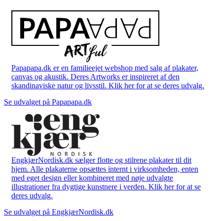
Papapapa.dk er en familieejet webshop med salg af plakater,
canvas og akustik. Deres Artworks er inspireret af den
skandinaviske natur og livsstil. Klik her for at se deres udvalg.
Se udvalget på Papapapa.dk
EngkjærNordisk.dk sælger flotte og stilrene plakater til dit
hjem. Alle plakaterne opsættes internt i virksomheden, enten
med eget design eller kombineret med nøje udvalgte
illustrationer fra dygtige kunstnere i verden. Klik her for at se
deres udvalg.
Se udvalget på EngkjærNordisk.dk