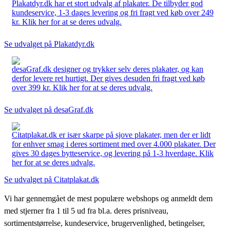
Plakatdyr.dk har et stort udvalg af plakater. De tilbyder god
kundeservice, 1-3 dages levering og fri fragt ved køb over 249
kr. Klik her for at se deres udvalg.
Se udvalget på Plakatdyr.dk
desaGraf.dk designer og trykker selv deres plakater, og kan
derfor levere ret hurtigt. Der gives desuden fri fragt ved køb
over 399 kr. Klik her for at se deres udvalg.
Se udvalget på desaGraf.dk
Citatplakat.dk er især skarpe på sjove plakater, men der er lidt
for enhver smag i deres sortiment med over 4.000 plakater. Der
gives 30 dages bytteservice, og levering på 1-3 hverdage. Klik
her for at se deres udvalg.
Se udvalget på Citatplakat.dk
Vi har gennemgået de mest populære webshops og anmeldt dem
med stjerner fra 1 til 5 ud fra bl.a. deres prisniveau,
sortimentstørrelse, kundeservice, brugervenlighed, betingelser,