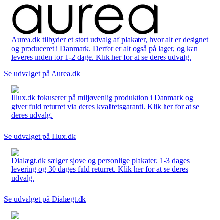
Aurea.dk tilbyder et stort udvalg af plakater, hvor alt er designet
og produceret i Danmark. Derfor er alt også på lager, og kan
leveres inden for 1-2 dage. Klik her for at se deres udvalg.
Se udvalget på Aurea.dk
Illux.dk fokuserer på miljøvenlig produktion i Danmark og
giver fuld returret via deres kvalitetsgaranti. Klik her for at se
deres udvalg.
Se udvalget på Illux.dk
Dialægt.dk sælger sjove og personlige plakater. 1-3 dages
levering og 30 dages fuld returret. Klik her for at se deres
udvalg.
Se udvalget på Dialægt.dk