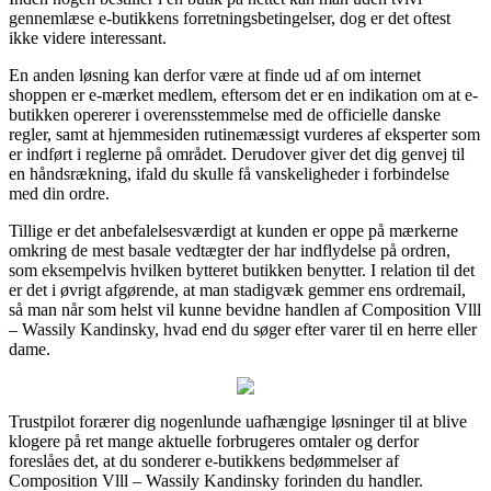
gennemlæse e-butikkens forretningsbetingelser, dog er det oftest
ikke videre interessant.
En anden løsning kan derfor være at finde ud af om internet
shoppen er e-mærket medlem, eftersom det er en indikation om at e-
butikken opererer i overensstemmelse med de officielle danske
regler, samt at hjemmesiden rutinemæssigt vurderes af eksperter som
er indført i reglerne på området. Derudover giver det dig genvej til
en håndsrækning, ifald du skulle få vanskeligheder i forbindelse
med din ordre.
Tillige er det anbefalelsesværdigt at kunden er oppe på mærkerne
omkring de mest basale vedtægter der har indflydelse på ordren,
som eksempelvis hvilken bytteret butikken benytter. I relation til det
er det i øvrigt afgørende, at man stadigvæk gemmer ens ordremail,
så man når som helst vil kunne bevidne handlen af Composition Vlll
– Wassily Kandinsky, hvad end du søger efter varer til en herre eller
dame.
Trustpilot forærer dig nogenlunde uafhængige løsninger til at blive
klogere på ret mange aktuelle forbrugeres omtaler og derfor
foreslåes det, at du sonderer e-butikkens bedømmelser af
Composition Vlll – Wassily Kandinsky forinden du handler.