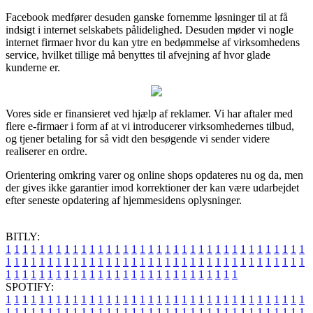
Facebook medfører desuden ganske fornemme løsninger til at få
indsigt i internet selskabets pålidelighed. Desuden møder vi nogle
internet firmaer hvor du kan ytre en bedømmelse af virksomhedens
service, hvilket tillige må benyttes til afvejning af hvor glade
kunderne er.
Vores side er finansieret ved hjælp af reklamer. Vi har aftaler med
flere e-firmaer i form af at vi introducerer virksomhedernes tilbud,
og tjener betaling for så vidt den besøgende vi sender videre
realiserer en ordre.
Orientering omkring varer og online shops opdateres nu og da, men
der gives ikke garantier imod korrektioner der kan være udarbejdet
efter seneste opdatering af hjemmesidens oplysninger.
BITLY:
1
1
1
1
1
1
1
1
1
1
1
1
1
1
1
1
1
1
1
1
1
1
1
1
1
1
1
1
1
1
1
1
1
1
1
1
1
1
1
1
1
1
1
1
1
1
1
1
1
1
1
1
1
1
1
1
1
1
1
1
1
1
1
1
1
1
1
1
1
1
1
1
1
1
1
1
1
1
1
1
1
1
1
1
1
1
1
1
1
1
1
1
1
1
1
1
1
1
1
1
SPOTIFY:
1
1
1
1
1
1
1
1
1
1
1
1
1
1
1
1
1
1
1
1
1
1
1
1
1
1
1
1
1
1
1
1
1
1
1
1
1
1
1
1
1
1
1
1
1
1
1
1
1
1
1
1
1
1
1
1
1
1
1
1
1
1
1
1
1
1
1
1
1
1
1
1