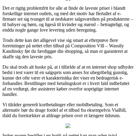
Det er rigtig problemfrit for alle at finde de laveste priser i blandt
forskellige internet outlets, og med det motiv har flertallet af e-
firmaer set sig tvunget til at nedskære salgsværdien på produkterne –
til babyer og børn, og ligeså til kvinder og mænd – betragteligt, og
endda nogle gange love levering uden beregning.
Trods dette kan det alligevel vise sig smart at efterprøve flere
forretninger på nettet efter tilbud på Composition Vlll – Wassily
Kandinsky før du færdiggør din shopping, så man er garanteret at
skaffe sig den laveste pris.
Du skal trods alt huske på, at i tilfælde af at en internet shop udbyder
bedst i test varer til en salgspris som anses for ubegribelig gunstig,
kunne det ofte være et karakteristika der viser en bedragerisk e-
forhandler. Bestillinger med betalingskort er i hvert fald indbefattet
af en vedtægt, der assisterer køber overfor uoprigtige internet
handler.
Vi tilråder generelt kortbetalinger eller mobilbetaling. Som et
alternativ bør du drage fordel af et tilbud fra eksempelvis ViaBill,
ifald du foretrækker at afdrage prisen over et længere tidsrum.
Inden nogen bestiller i en butik på nettet kan man uden tvivl