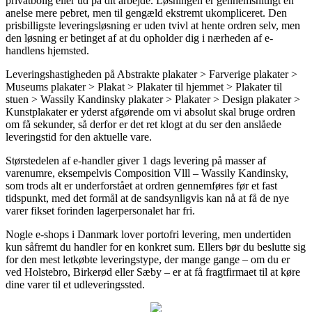
privatbolig eller ud på dit arbejde. Løsningen er gennemsnitligt en
anelse mere pebret, men til gengæld ekstremt ukompliceret. Den
prisbilligste leveringsløsning er uden tvivl at hente ordren selv, men
den løsning er betinget af at du opholder dig i nærheden af e-
handlens hjemsted.
Leveringshastigheden på Abstrakte plakater > Farverige plakater >
Museums plakater > Plakat > Plakater til hjemmet > Plakater til
stuen > Wassily Kandinsky plakater > Plakater > Design plakater >
Kunstplakater er yderst afgørende om vi absolut skal bruge ordren
om få sekunder, så derfor er det ret klogt at du ser den anslåede
leveringstid for den aktuelle vare.
Størstedelen af e-handler giver 1 dags levering på masser af
varenumre, eksempelvis Composition Vlll – Wassily Kandinsky,
som trods alt er underforstået at ordren gennemføres før et fast
tidspunkt, med det formål at de sandsynligvis kan nå at få de nye
varer fikset forinden lagerpersonalet har fri.
Nogle e-shops i Danmark lover portofri levering, men undertiden
kun såfremt du handler for en konkret sum. Ellers bør du beslutte sig
for den mest letkøbte leveringstype, der mange gange – om du er
ved Holstebro, Birkerød eller Sæby – er at få fragtfirmaet til at køre
dine varer til et udleveringssted.