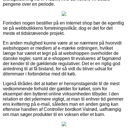
pengene over en periode.
Forinden nogen bestiller på en internet shop bør de egentlig
se på webbutikkens forretningsvilkår, dog er det for det
meste et tidskrævende projekt.
En anden mulighed kunne være at se nærmere på hvorvidt
webshoppen er medlem af e-mærke ordningen, hvilket
længe har været et tegn på at webshoppen overholder de
danske regler, samt at e-shoppen tit evalueres af fagmænd
der kender til de gældende regulativer. Det er en rigtig god
anledning til at få bistand, for så vidt du bliver udsat for
dilemmaer i forbindelse med dit køb.
Ligeså tilrådes det at køber er hensynstagende til de mest
vedkommende forhold der gælder for købet, som for
eksempel den bytteret online virksomheden tilbyder. I den
relation er det ydermere vigtigt, at man til enhver tid gemmer
ens kvittering på e-mail, således man en anden gang kan
eftervise handlen af Controller bordkort Valnød, uafhængig
om man søger produkter til en voksen eller et barn.