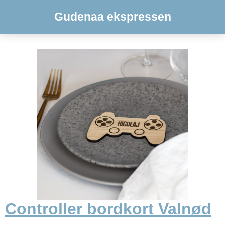
Gudenaa ekspressen
Controller bordkort Valnød