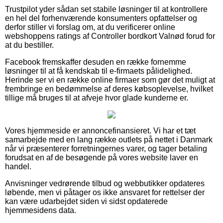
Trustpilot yder sådan set stabile løsninger til at kontrollere
en hel del forhenværende konsumenters opfattelser og
derfor stiller vi forslag om, at du verificerer online
webshoppens ratings af Controller bordkort Valnød forud for
at du bestiller.
Facebook fremskaffer desuden en række fornemme
løsninger til at få kendskab til e-firmaets pålidelighed.
Herinde ser vi en række online firmaer som gør det muligt at
frembringe en bedømmelse af deres købsoplevelse, hvilket
tillige må bruges til at afveje hvor glade kunderne er.
Vores hjemmeside er annoncefinansieret. Vi har et tæt
samarbejde med en lang række outlets på nettet i Danmark
når vi præsenterer forretningernes varer, og tager betaling
forudsat en af de besøgende på vores website laver en
handel.
Anvisninger vedrørende tilbud og webbutikker opdateres
løbende, men vi påtager os ikke ansvaret for rettelser der
kan være udarbejdet siden vi sidst opdaterede
hjemmesidens data.