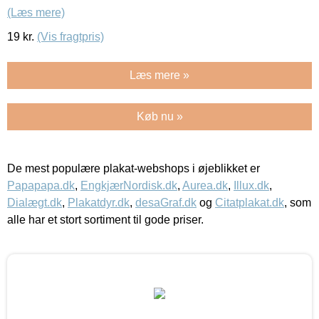
(Læs mere)
19
kr.
(Vis fragtpris)
Læs mere »
Køb nu »
De mest populære plakat-webshops i øjeblikket er
Papapapa.dk
,
EngkjærNordisk.dk
,
Aurea.dk
,
Illux.dk
,
Dialægt.dk
,
Plakatdyr.dk
,
desaGraf.dk
og
Citatplakat.dk
, som
alle har et stort sortiment til gode priser.