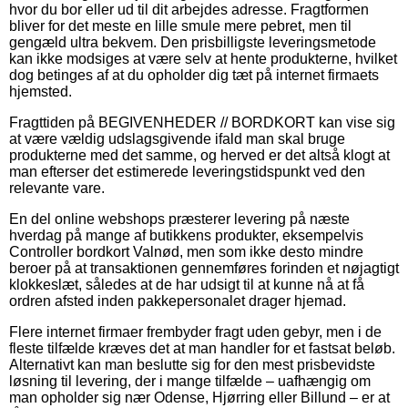
hvor du bor eller ud til dit arbejdes adresse. Fragtformen
bliver for det meste en lille smule mere pebret, men til
gengæld ultra bekvem. Den prisbilligste leveringsmetode
kan ikke modsiges at være selv at hente produkterne, hvilket
dog betinges af at du opholder dig tæt på internet firmaets
hjemsted.
Fragttiden på BEGIVENHEDER // BORDKORT kan vise sig
at være vældig udslagsgivende ifald man skal bruge
produkterne med det samme, og herved er det altså klogt at
man efterser det estimerede leveringstidspunkt ved den
relevante vare.
En del online webshops præsterer levering på næste
hverdag på mange af butikkens produkter, eksempelvis
Controller bordkort Valnød, men som ikke desto mindre
beroer på at transaktionen gennemføres forinden et nøjagtigt
klokkeslæt, således at de har udsigt til at kunne nå at få
ordren afsted inden pakkepersonalet drager hjemad.
Flere internet firmaer frembyder fragt uden gebyr, men i de
fleste tilfælde kræves det at man handler for et fastsat beløb.
Alternativt kan man beslutte sig for den mest prisbevidste
løsning til levering, der i mange tilfælde – uafhængig om
man opholder sig nær Odense, Hjørring eller Billund – er at