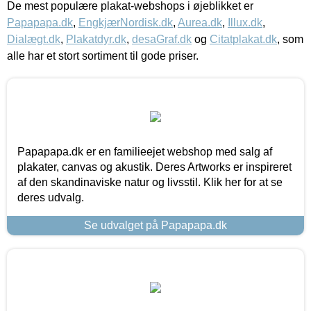
De mest populære plakat-webshops i øjeblikket er
Papapapa.dk
,
EngkjærNordisk.dk
,
Aurea.dk
,
Illux.dk
,
Dialægt.dk
,
Plakatdyr.dk
,
desaGraf.dk
og
Citatplakat.dk
, som
alle har et stort sortiment til gode priser.
Papapapa.dk er en familieejet webshop med salg af
plakater, canvas og akustik. Deres Artworks er inspireret
af den skandinaviske natur og livsstil. Klik her for at se
deres udvalg.
Se udvalget på Papapapa.dk