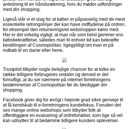
anledning til en håndsrækning, hvis du møder udfordringer
med din shopping.
Ligeså slår vi et slag for at køber er påpasselig med de mest
essentielle retningslinjer der kan have indflydelse på ordren,
for eksempel den returneringsret webshoppen kører med.
Her er det virkelig vigtigt, at man når som helst gemmer ens
købsbekræftelse, således man til enhver tid kan bekræfte
bestillingen af Cosmopolitan, ligegyldigt om man er på
indkøb til en dame eller herre.
Trustpilot tilbyder nogle belejlige chancer for at tolke en
række tidligere forbrugeres omtaler og derved er det
fornuftigt, at du ser nærmere på internet forretningens
bedømmelser af Cosmopolitan før du færdiggør din
shopping.
Facebook giver dig for øvrigt i højeste grad sikre genveje til
at få kendskab til e-forretningens kundefokus. Foruden det
ses mange online webshops som tilbyder folk at
offentliggøre en evaluering af ordreforløbet, som lige så vel
kan udnyttes til at bedømme tidligere kunders oplevelser.