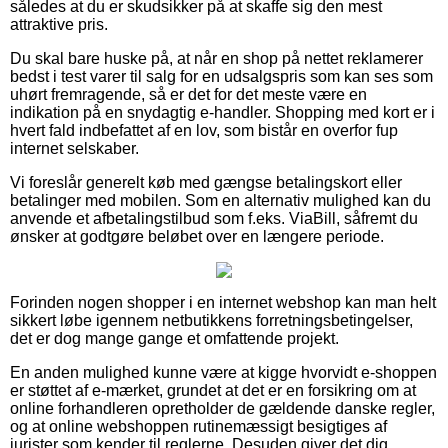
således at du er skudsikker på at skaffe sig den mest
attraktive pris.
Du skal bare huske på, at når en shop på nettet reklamerer
bedst i test varer til salg for en udsalgspris som kan ses som
uhørt fremragende, så er det for det meste være en
indikation på en snydagtig e-handler. Shopping med kort er i
hvert fald indbefattet af en lov, som bistår en overfor fup
internet selskaber.
Vi foreslår generelt køb med gængse betalingskort eller
betalinger med mobilen. Som en alternativ mulighed kan du
anvende et afbetalingstilbud som f.eks. ViaBill, såfremt du
ønsker at godtgøre beløbet over en længere periode.
Forinden nogen shopper i en internet webshop kan man helt
sikkert løbe igennem netbutikkens forretningsbetingelser,
det er dog mange gange et omfattende projekt.
En anden mulighed kunne være at kigge hvorvidt e-shoppen
er støttet af e-mærket, grundet at det er en forsikring om at
online forhandleren opretholder de gældende danske regler,
og at online webshoppen rutinemæssigt besigtiges af
jurister som kender til reglerne. Desuden giver det dig