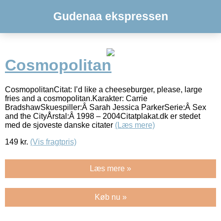
Gudenaa ekspressen
Cosmopolitan
CosmopolitanCitat: I’d like a cheeseburger, please, large
fries and a cosmopolitan.Karakter: Carrie
BradshawSkuespiller:Â Sarah Jessica ParkerSerie:Â Sex
and the CityÅrstal:Â 1998 – 2004Citatplakat.dk er stedet
med de sjoveste danske citater
(Læs mere)
149
kr.
(Vis fragtpris)
Læs mere »
Køb nu »