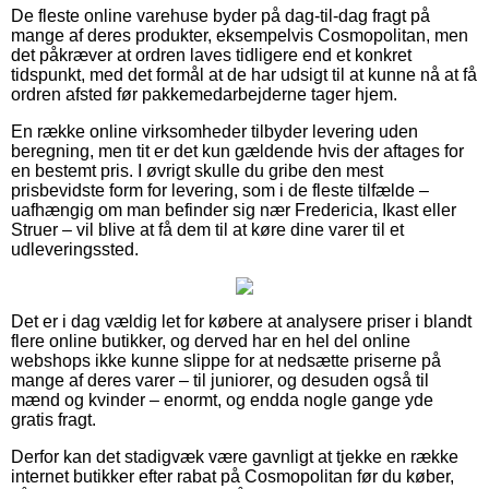
De fleste online varehuse byder på dag-til-dag fragt på
mange af deres produkter, eksempelvis Cosmopolitan, men
det påkræver at ordren laves tidligere end et konkret
tidspunkt, med det formål at de har udsigt til at kunne nå at få
ordren afsted før pakkemedarbejderne tager hjem.
En række online virksomheder tilbyder levering uden
beregning, men tit er det kun gældende hvis der aftages for
en bestemt pris. I øvrigt skulle du gribe den mest
prisbevidste form for levering, som i de fleste tilfælde –
uafhængig om man befinder sig nær Fredericia, Ikast eller
Struer – vil blive at få dem til at køre dine varer til et
udleveringssted.
Det er i dag vældig let for købere at analysere priser i blandt
flere online butikker, og derved har en hel del online
webshops ikke kunne slippe for at nedsætte priserne på
mange af deres varer – til juniorer, og desuden også til
mænd og kvinder – enormt, og endda nogle gange yde
gratis fragt.
Derfor kan det stadigvæk være gavnligt at tjekke en række
internet butikker efter rabat på Cosmopolitan før du køber,