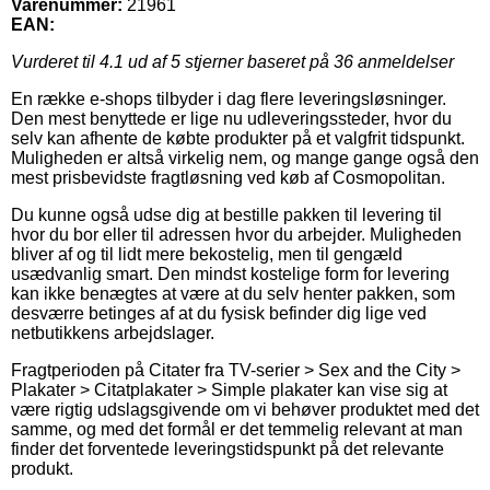
Varenummer:
21961
EAN:
Vurderet til
4.1
ud af 5 stjerner baseret på
36
anmeldelser
En række e-shops tilbyder i dag flere leveringsløsninger.
Den mest benyttede er lige nu udleveringssteder, hvor du
selv kan afhente de købte produkter på et valgfrit tidspunkt.
Muligheden er altså virkelig nem, og mange gange også den
mest prisbevidste fragtløsning ved køb af Cosmopolitan.
Du kunne også udse dig at bestille pakken til levering til
hvor du bor eller til adressen hvor du arbejder. Muligheden
bliver af og til lidt mere bekostelig, men til gengæld
usædvanlig smart. Den mindst kostelige form for levering
kan ikke benægtes at være at du selv henter pakken, som
desværre betinges af at du fysisk befinder dig lige ved
netbutikkens arbejdslager.
Fragtperioden på Citater fra TV-serier > Sex and the City >
Plakater > Citatplakater > Simple plakater kan vise sig at
være rigtig udslagsgivende om vi behøver produktet med det
samme, og med det formål er det temmelig relevant at man
finder det forventede leveringstidspunkt på det relevante
produkt.