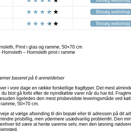
Besøg webshop
Besøg webshop
Besøg webshop
nsleth, Print i glas og ramme, 50×70 cm
– Hornsleth – Hornsleth print i ramme
jerner baseret på
6
anmeldelser
er i vore dage en række forskellige fragttyper. Det mest almindeli
u blot gå forbi efter de nyindkøbte varer når du har tid. Fragtm
esuden ligeledes den mest prisbevidste leveringsmåde ved køb 
og ramme, 50×70 cm.
veje at vælge afsending til din bopæl eller til adressen på dit 
indre prisbillig, men ydermere usædvanlig problemfri. Den min
l enhver tid være at hente varerne selv, men den løsning nødve
hjemsted.