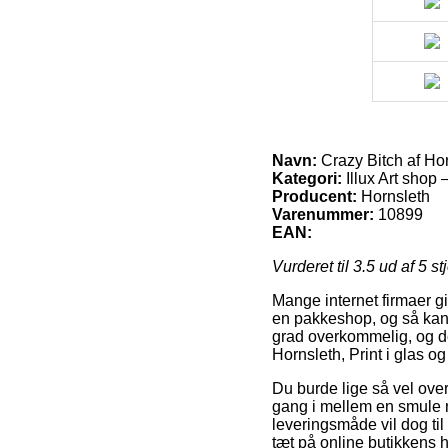
Navn:
Crazy Bitch af Hor
Kategori:
Illux Art shop 
Producent:
Hornsleth
Varenummer:
10899
EAN:
Vurderet til
3.5
ud af 5 st
Mange internet firmaer giv
en pakkeshop, og så kan d
grad overkommelig, og d
Hornsleth, Print i glas 
Du burde lige så vel over
gang i mellem en smule m
leveringsmåde vil dog ti
tæt på online butikkens 