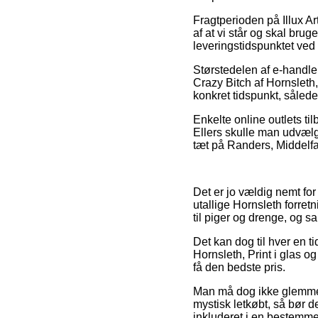
Fragtperioden på Illux A
af at vi står og skal bruge
leveringstidspunktet ve
Størstedelen af e-handler
Crazy Bitch af Hornsleth,
konkret tidspunkt, sålede
Enkelte online outlets til
Ellers skulle man udvælg
tæt på Randers, Middelfart
Det er jo vældig nemt for
utallige Hornsleth forret
til piger og drenge, og s
Det kan dog til hver en t
Hornsleth, Print i glas 
få den bedste pris.
Man må dog ikke glemme, 
mystisk letkøbt, så bør d
inkluderet i en bestemmel