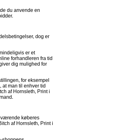
burde du anvende en
bidder.
delsbetingelser, dog er
mindeligvis er et
line forhandleren fra tid
iver dig mulighed for
tillingen, for eksempel
 at man til enhver tid
ch af Hornsleth, Print i
 mand.
henværende køberes
tch af Hornsleth, Print i
 e-shoppens