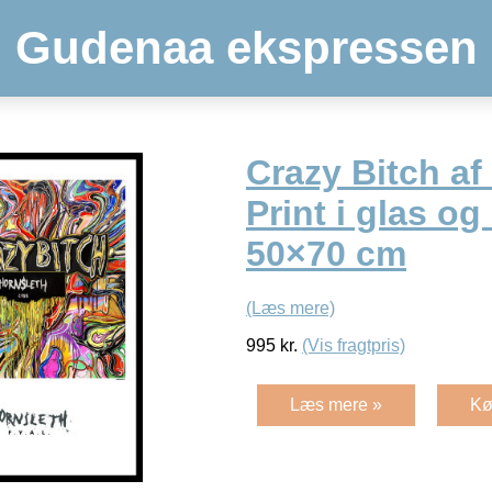
Gudenaa ekspressen
Crazy Bitch af
Print i glas o
50×70 cm
(Læs mere)
995
kr.
(Vis fragtpris)
Læs mere »
Kø