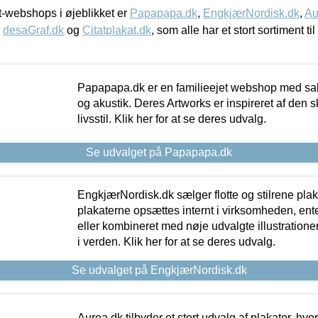
-webshops i øjeblikket er
Papapapa.dk
,
EngkjærNordisk.dk
,
Au
,
desaGraf.dk
og
Citatplakat.dk
, som alle har et stort sortiment ti
Papapapa.dk er en familieejet webshop med salg
og akustik. Deres Artworks er inspireret af den 
livsstil. Klik her for at se deres udvalg.
Se udvalget på Papapapa.dk
EngkjærNordisk.dk sælger flotte og stilrene plakat
plakaterne opsættes internt i virksomheden, en
eller kombineret med nøje udvalgte illustratione
i verden. Klik her for at se deres udvalg.
Se udvalget på EngkjærNordisk.dk
Aurea.dk tilbyder et stort udvalg af plakater, hvor