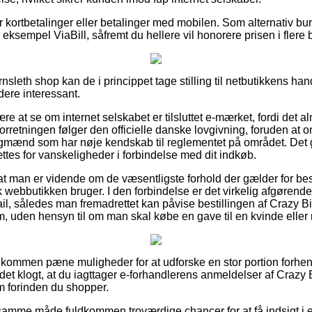
for kortbetalinger eller betalinger med mobilen. Som alternativ 
 eksempel ViaBill, såfremt du hellere vil honorere prisen i flere 
sleth shop kan de i princippet tage stilling til netbutikkens han
ere interessant.
re at se om internet selskabet er tilsluttet e-mærket, fordi det al
orretningen følger den officielle danske lovgivning, foruden at on
fagmænd som har nøje kendskab til reglementet på området. Det g
ttes for vanskeligheder i forbindelse med dit indkøb.
at man er vidende om de væsentligste forhold der gælder for bes
 webbutikken bruger. I den forbindelse er det virkelig afgørende,
il, således man fremadrettet kan påvise bestillingen af Crazy Bit
 uden hensyn til om man skal købe en gave til en kvinde eller
fuldkommen pæne muligheder for at udforske en stor portion for
det klogt, at du iagttager e-forhandlerens anmeldelser af Crazy Bi
 forinden du shopper.
amme måde fuldkommen troværdige chancer for at få indsigt i