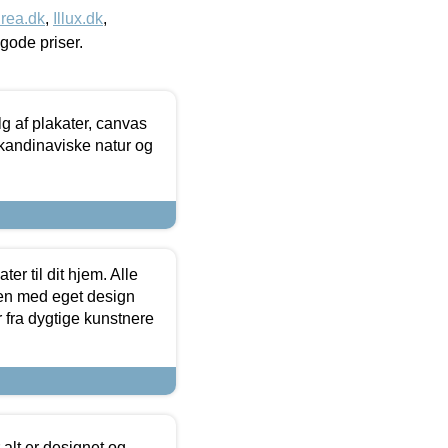
rea.dk
,
Illux.dk
,
l gode priser.
 af plakater, canvas
skandinaviske natur og
er til dit hjem. Alle
ten med eget design
r fra dygtige kunstnere
 alt er designet og