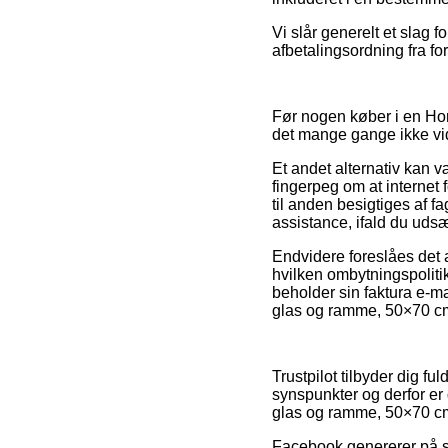
Vi slår generelt et slag 
afbetalingsordning fra for
Før nogen køber i en Horn
det mange gange ikke vid
Et andet alternativ kan væ
fingerpeg om at internet f
til anden besigtiges af 
assistance, ifald du udsæ
Endvidere foreslåes det 
hvilken ombytningspolitik
beholder sin faktura e-ma
glas og ramme, 50×70 cm,
Trustpilot tilbyder dig 
synspunkter og derfor er 
glas og ramme, 50×70 cm
Facebook genererer på s