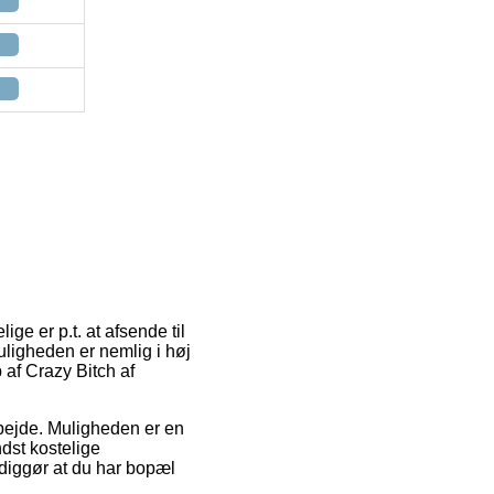
ge er p.t. at afsende til
uligheden er nemlig i høj
af Crazy Bitch af
arbejde. Muligheden er en
dst kostelige
ndiggør at du har bopæl