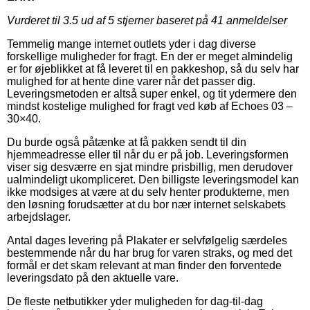
Vurderet til
3.5
ud af 5 stjerner baseret på
41
anmeldelser
Temmelig mange internet outlets yder i dag diverse
forskellige muligheder for fragt. En der er meget almindelig
er for øjeblikket at få leveret til en pakkeshop, så du selv har
mulighed for at hente dine varer når det passer dig.
Leveringsmetoden er altså super enkel, og tit ydermere den
mindst kostelige mulighed for fragt ved køb af Echoes 03 –
30×40.
Du burde også påtænke at få pakken sendt til din
hjemmeadresse eller til når du er på job. Leveringsformen
viser sig desværre en sjat mindre prisbillig, men derudover
ualmindeligt ukompliceret. Den billigste leveringsmodel kan
ikke modsiges at være at du selv henter produkterne, men
den løsning forudsætter at du bor nær internet selskabets
arbejdslager.
Antal dages levering på Plakater er selvfølgelig særdeles
bestemmende når du har brug for varen straks, og med det
formål er det skam relevant at man finder den forventede
leveringsdato på den aktuelle vare.
De fleste netbutikker yder muligheden for dag-til-dag