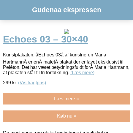
Gudenaa ekspressen
Echoes 03 – 30×40
Kunstplakaten: âEchoes 03â af kunstneren Maria
HartmannÂ er enÂ maletÂ plakat der er lavet eksklusivt til
Peléton. Det har været betydningsfuldt forÂ Maria Hartmann,
at plakaten står til fri fortolkning.
(Læs mere)
299
kr.
(Vis fragtpris)
Læs mere »
Køb nu »
De mest populære plakat-webshops i øjeblikket er