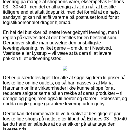
levering på mange af shoppens varer, eksempelvis Echoes
03 – 30×40, men det er afhængig af at du når at bestille
tidligere end et aftalt tidspunkt, med det formål at de højst
sandsynligt kan nå at få varerne på posthuset forud for at
logistikpersonalet drager hjemad.
En hel del butikker på nettet lover gebyrfri levering, men i
reglen påkræves det at der bestilles for en bestemt sum.
Derudover skulle man udvælge den prisbilligste
leveringsløsning, hvilket gerne – om du er i Næstved,
Værløse eller Lystrup – vil være at få dem til at levere
pakken til et udleveringssted.
Det er jo særdeles ligetil for alle at søge sig frem til priser på
forskellige online outlets, og så har massevis af Maria
Hartmann online virksomheder ikke kunne slippe for at
reducere salgspriserne på en række af deres produkter – til
drenge og piger, men også til herrer og damer – kolossalt, og
endda nogle gange garantere levering uden gebyr.
Derfor kan det immervæk blive lukrativt at besigtige et par
forskellige shops på nettet efter tilbud på Echoes 03 – 30×40
før du handler, således at du er sikker på at antage den
laveste pris.