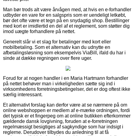
Man bør trods alt være årvågen med, at hvis en e-forhandler
udbyder en vare for en salgspris som er uendeligt letkøbt,
bør det ofte være et tegn på en snydagtig shop. Bestillinger
med kort er imidlertid en del af et reglement, som støtter dig
imod uægte forhandlere på nettet.
Generelt slår vi et slag for betalinger med kort eller
mobilbetaling. Som et alternativ kan du udnytte en
afbetalingsløsning som eksempelvis ViaBill, ifald du har i
sinde at dække regningen over flere uger.
Forud for at nogen handler i en Maria Hartmann forhandler
på nettet behøver man i virkeligheden sætte sig ind i
virksomhedens forretningsbetingelser, det er dog oftest ikke
særlig interessant.
Et alternativt forslag kan derfor være at se nærmere på om
online webshoppen er medlem af e-mærke ordningen, fordi
det typisk er et fingerpeg om at online butikken efterkommer
gældende dansk lovgivning, foruden at e-forretningen
regelmæssigt besigtiges af sagkyndige som har indsigt i
reglerne. Derudover tilbydes du anledning til at få