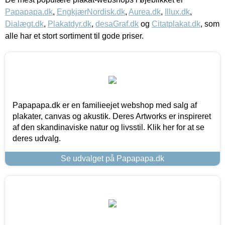
Papapapa.dk
,
EngkjærNordisk.dk
,
Aurea.dk
,
Illux.dk
,
Dialægt.dk
,
Plakatdyr.dk
,
desaGraf.dk
og
Citatplakat.dk
, som
alle har et stort sortiment til gode priser.
Papapapa.dk er en familieejet webshop med salg af
plakater, canvas og akustik. Deres Artworks er inspireret
af den skandinaviske natur og livsstil. Klik her for at se
deres udvalg.
Se udvalget på Papapapa.dk