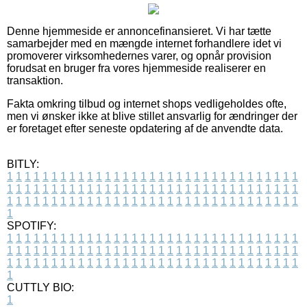
Denne hjemmeside er annoncefinansieret. Vi har tætte
samarbejder med en mængde internet forhandlere idet vi
promoverer virksomhedernes varer, og opnår provision
forudsat en bruger fra vores hjemmeside realiserer en
transaktion.
Fakta omkring tilbud og internet shops vedligeholdes ofte,
men vi ønsker ikke at blive stillet ansvarlig for ændringer der
er foretaget efter seneste opdatering af de anvendte data.
BITLY:
1
1
1
1
1
1
1
1
1
1
1
1
1
1
1
1
1
1
1
1
1
1
1
1
1
1
1
1
1
1
1
1
1
1
1
1
1
1
1
1
1
1
1
1
1
1
1
1
1
1
1
1
1
1
1
1
1
1
1
1
1
1
1
1
1
1
1
1
1
1
1
1
1
1
1
1
1
1
1
1
1
1
1
1
1
1
1
1
1
1
1
1
1
1
1
1
1
1
1
1
SPOTIFY:
1
1
1
1
1
1
1
1
1
1
1
1
1
1
1
1
1
1
1
1
1
1
1
1
1
1
1
1
1
1
1
1
1
1
1
1
1
1
1
1
1
1
1
1
1
1
1
1
1
1
1
1
1
1
1
1
1
1
1
1
1
1
1
1
1
1
1
1
1
1
1
1
1
1
1
1
1
1
1
1
1
1
1
1
1
1
1
1
1
1
1
1
1
1
1
1
1
1
1
1
CUTTLY BIO:
1