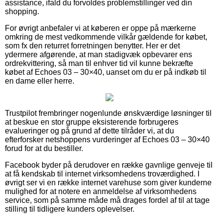
assistance, ifald du forvoldes problemstillinger ved din
shopping.
For øvrigt anbefaler vi at køberen er oppe på mærkerne
omkring de mest vedkommende vilkår gældende for købet,
som fx den returret forretningen benytter. Her er det
ydermere afgørende, at man stadigvæk opbevarer ens
ordrekvittering, så man til enhver tid vil kunne bekræfte
købet af Echoes 03 – 30×40, uanset om du er på indkøb til
en dame eller herre.
Trustpilot frembringer nogenlunde ønskværdige løsninger til
at beskue en stor gruppe eksisterende forbrugeres
evalueringer og på grund af dette tilråder vi, at du
efterforsker netshoppens vurderinger af Echoes 03 – 30×40
forud for at du bestiller.
Facebook byder på derudover en række gavnlige genveje til
at få kendskab til internet virksomhedens troværdighed. I
øvrigt ser vi en række internet varehuse som giver kunderne
mulighed for at notere en anmeldelse af virksomhedens
service, som på samme måde må drages fordel af til at tage
stilling til tidligere kunders oplevelser.