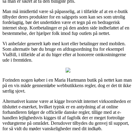
så man er sikret at få den billigste pris.
Man må imidlertid være så påpasselig, at i tilfælde af at en e-butik
tilbyder deres produkter for en salgspris som kan ses som utrolig
fordelagtig, bør det undertiden være et tegn på en bedragerisk
internet shop. Kortbetalinger er på den anden side indbefattet af en
bestemmelse, der hjælper folk imod fup outlets på nettet.
Vi anbefaler generelt køb med kort eller betalinger med mobilen.
Som alternativ bør du bruge en afdragsordning fra for eksempel
ViaBill, i tilfælde af at du higer efter at honorere omkostningerne
ude i fremtiden.
Forinden nogen køber i en Maria Hartmann butik på nettet kan man
på en vis måde gennemløbe webbutikkens regler, dog er det tit ikke
særlig sjovt.
Alternativet kunne være at kigge hvorvidt internet virksomheden er
tilsluttet e-mærket, hvilket typisk er en antydning af at online
forhandleren følger de officielle danske regler, tillige med at e-
handlen lejlighedsvis kigges til af fagfolk der er meget fortrolige
vedtægterne på området. Derudover tilbydes du genvej til support,
for så vidt du møder vanskeligheder med dit indkøb.