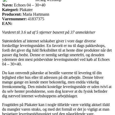
Navn:
Echoes 04 – 30×40
Kategori:
Plakater
Producent:
Maria Hartmann
Varenummer:
41837375
EAN:
Vurderet til
3.6
ud af 5 stjerner baseret på
37
anmeldelser
Størstedelen af internet selskaber giver i vore dage diverse
forskellige leveringsmåder. En favorit er nu til dags pakkeshops,
fordi det giver dig fuld fleksibilitet til at hente dine produkter når det
passer dig bedst. Denne er nemlig særligt smertefri, og desuden
ydermere den mest prisbevidste leveringsmodel ved køb af Echoes
04 – 30×40.
Du kan omvendt påtænke at bestille varerne til levering til din
lejlighed eller hus eller til adressen på dit arbejde. Denne bliver
mange gange en kende mere bekostelig, men endda virkelig
fremkommelig. Den mindst kostelige leveringsmåde er uden tvivl at
du selv henter produkterne, som dog kræver at du fysisk befinder
dig nærved internet webshoppens arbejdslager.
Fragttiden på Plakater kan i nogle tilfælde være vældig aktuel ifald
du mangler varen straks, og med det formål er det jo vigtigt at man
besigtiger leveringstidspunktet ved den pågældende vare.