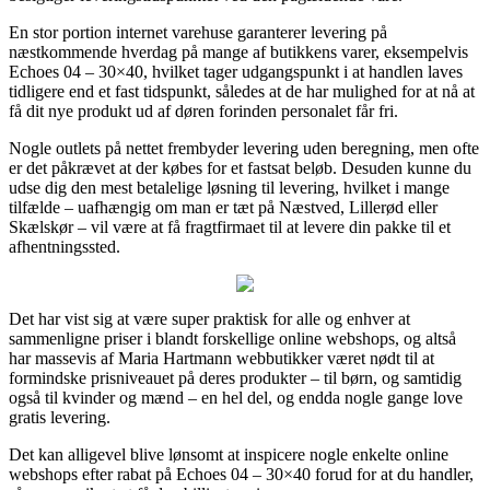
En stor portion internet varehuse garanterer levering på
næstkommende hverdag på mange af butikkens varer, eksempelvis
Echoes 04 – 30×40, hvilket tager udgangspunkt i at handlen laves
tidligere end et fast tidspunkt, således at de har mulighed for at nå at
få dit nye produkt ud af døren forinden personalet får fri.
Nogle outlets på nettet frembyder levering uden beregning, men ofte
er det påkrævet at der købes for et fastsat beløb. Desuden kunne du
udse dig den mest betalelige løsning til levering, hvilket i mange
tilfælde – uafhængig om man er tæt på Næstved, Lillerød eller
Skælskør – vil være at få fragtfirmaet til at levere din pakke til et
afhentningssted.
Det har vist sig at være super praktisk for alle og enhver at
sammenligne priser i blandt forskellige online webshops, og altså
har massevis af Maria Hartmann webbutikker været nødt til at
formindske prisniveauet på deres produkter – til børn, og samtidig
også til kvinder og mænd – en hel del, og endda nogle gange love
gratis levering.
Det kan alligevel blive lønsomt at inspicere nogle enkelte online
webshops efter rabat på Echoes 04 – 30×40 forud for at du handler,