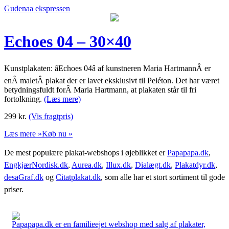
Gudenaa ekspressen
Echoes 04 – 30×40
Kunstplakaten: âEchoes 04â af kunstneren Maria HartmannÂ er
enÂ maletÂ plakat der er lavet eksklusivt til Peléton. Det har været
betydningsfuldt forÂ Maria Hartmann, at plakaten står til fri
fortolkning.
(Læs mere)
299
kr.
(Vis fragtpris)
Læs mere »
Køb nu »
De mest populære plakat-webshops i øjeblikket er
Papapapa.dk
,
EngkjærNordisk.dk
,
Aurea.dk
,
Illux.dk
,
Dialægt.dk
,
Plakatdyr.dk
,
desaGraf.dk
og
Citatplakat.dk
, som alle har et stort sortiment til gode
priser.
Papapapa.dk er en familieejet webshop med salg af plakater,