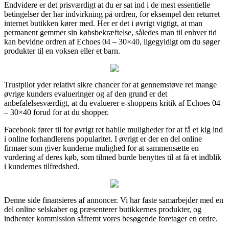
Endvidere er det prisværdigt at du er sat ind i de mest essentielle
betingelser der har indvirkning på ordren, for eksempel den returret
internet butikken kører med. Her er det i øvrigt vigtigt, at man
permanent gemmer sin købsbekræftelse, således man til enhver tid
kan bevidne ordren af Echoes 04 – 30×40, ligegyldigt om du søger
produkter til en voksen eller et barn.
Trustpilot yder relativt sikre chancer for at gennemstøve ret mange
øvrige kunders evalueringer og af den grund er det
anbefalelsesværdigt, at du evaluerer e-shoppens kritik af Echoes 04
– 30×40 forud for at du shopper.
Facebook fører til for øvrigt ret habile muligheder for at få et kig ind
i online forhandlerens popularitet. I øvrigt er der en del online
firmaer som giver kunderne mulighed for at sammensætte en
vurdering af deres køb, som tilmed burde benyttes til at få et indblik
i kundernes tilfredshed.
Denne side finansieres af annoncer. Vi har faste samarbejder med en
del online selskaber og præsenterer butikkernes produkter, og
indhenter kommission såfremt vores besøgende foretager en ordre.