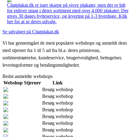
Citatplakat.dk er især skarpe på sjove plakater, men der er lidt
for enhver smag i deres sortiment med over 4.000 plakater. Der
gives 30 dages bytteservice, og levering på 1-3 hverdage. Klik
her for at se deres udvalg.
Se udvalget på Citatplakat.dk
Vi har gennemgået de mest populære webshops og anmeldt dem
med stjerner fra 1 til 5 ud fra bl.a. deres prisniveau,
sortimentstørrelse, kundeservice, brugervenlighed, betingelser,
leveringsformer og betalingsmuligheder.
Bedst anmeldte webshops
Webshop
Stjerner
Link
Besøg webshop
Besøg webshop
Besøg webshop
Besøg webshop
Besøg webshop
Besøg webshop
Besøg webshop
Besøg webshop