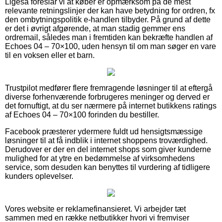
Ligeså foreslår vi at køber er opmærksom på de mest
relevante retningslinjer der kan have betydning for ordren, fx
den ombytningspolitik e-handlen tilbyder. På grund af dette
er det i øvrigt afgørende, at man stadig gemmer ens
ordremail, således man i fremtiden kan bekræfte handlen af
Echoes 04 – 70×100, uden hensyn til om man søger en vare
til en voksen eller et barn.
Trustpilot medfører flere fremragende løsninger til at eftergå
diverse forhenværende forbrugeres meninger og derved er
det fornuftigt, at du ser nærmere på internet butikkens ratings
af Echoes 04 – 70×100 forinden du bestiller.
Facebook præsterer ydermere fuldt ud hensigtsmæssige
løsninger til at få indblik i internet shoppens troværdighed.
Derudover er der en del internet shops som giver kunderne
mulighed for at ytre en bedømmelse af virksomhedens
service, som desuden kan benyttes til vurdering af tidligere
kunders oplevelser.
Vores website er reklamefinansieret. Vi arbejder tæt
sammen med en række netbutikker hvori vi fremviser