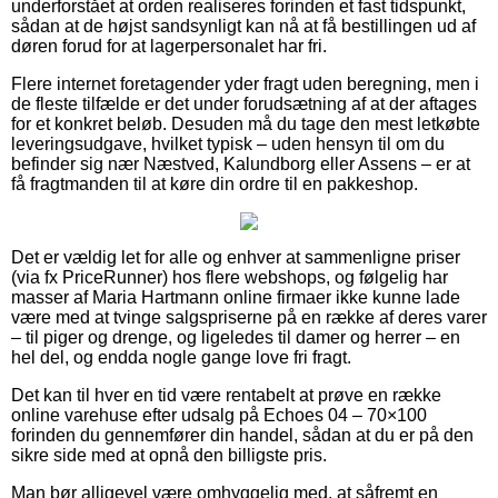
underforstået at orden realiseres forinden et fast tidspunkt,
sådan at de højst sandsynligt kan nå at få bestillingen ud af
døren forud for at lagerpersonalet har fri.
Flere internet foretagender yder fragt uden beregning, men i
de fleste tilfælde er det under forudsætning af at der aftages
for et konkret beløb. Desuden må du tage den mest letkøbte
leveringsudgave, hvilket typisk – uden hensyn til om du
befinder sig nær Næstved, Kalundborg eller Assens – er at
få fragtmanden til at køre din ordre til en pakkeshop.
Det er vældig let for alle og enhver at sammenligne priser
(via fx PriceRunner) hos flere webshops, og følgelig har
masser af Maria Hartmann online firmaer ikke kunne lade
være med at tvinge salgspriserne på en række af deres varer
– til piger og drenge, og ligeledes til damer og herrer – en
hel del, og endda nogle gange love fri fragt.
Det kan til hver en tid være rentabelt at prøve en række
online varehuse efter udsalg på Echoes 04 – 70×100
forinden du gennemfører din handel, sådan at du er på den
sikre side med at opnå den billigste pris.
Man bør alligevel være omhyggelig med, at såfremt en