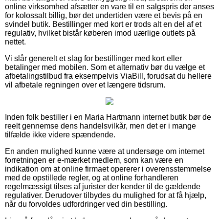
online virksomhed afsætter en vare til en salgspris der anses
for kolossalt billig, bør det undertiden være et bevis på en
svindel butik. Bestillinger med kort er trods alt en del af et
regulativ, hvilket bistår køberen imod uærlige outlets på
nettet.
Vi slår generelt et slag for bestillinger med kort eller
betalinger med mobilen. Som et alternativ bør du vælge et
afbetalingstilbud fra eksempelvis ViaBill, forudsat du hellere
vil afbetale regningen over et længere tidsrum.
Inden folk bestiller i en Maria Hartmann internet butik bør de
reelt gennemse dens handelsvilkår, men det er i mange
tilfælde ikke videre spændende.
En anden mulighed kunne være at undersøge om internet
forretningen er e-mærket medlem, som kan være en
indikation om at online firmaet opererer i overensstemmelse
med de opstillede regler, og at online forhandleren
regelmæssigt tilses af jurister der kender til de gældende
regulativer. Derudover tilbydes du mulighed for at få hjælp,
når du forvoldes udfordringer ved din bestilling.