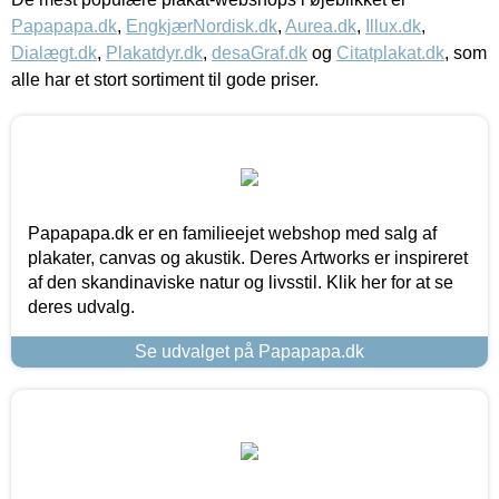
Papapapa.dk
,
EngkjærNordisk.dk
,
Aurea.dk
,
Illux.dk
,
Dialægt.dk
,
Plakatdyr.dk
,
desaGraf.dk
og
Citatplakat.dk
, som
alle har et stort sortiment til gode priser.
Papapapa.dk er en familieejet webshop med salg af
plakater, canvas og akustik. Deres Artworks er inspireret
af den skandinaviske natur og livsstil. Klik her for at se
deres udvalg.
Se udvalget på Papapapa.dk