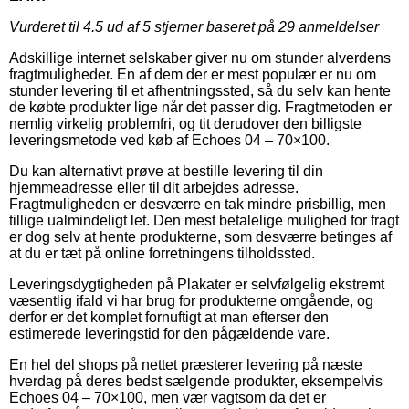
Vurderet til
4.5
ud af 5 stjerner baseret på
29
anmeldelser
Adskillige internet selskaber giver nu om stunder alverdens
fragtmuligheder. En af dem der er mest populær er nu om
stunder levering til et afhentningssted, så du selv kan hente
de købte produkter lige når det passer dig. Fragtmetoden er
nemlig virkelig problemfri, og tit derudover den billigste
leveringsmetode ved køb af Echoes 04 – 70×100.
Du kan alternativt prøve at bestille levering til din
hjemmeadresse eller til dit arbejdes adresse.
Fragtmuligheden er desværre en tak mindre prisbillig, men
tillige ualmindeligt let. Den mest betalelige mulighed for fragt
er dog selv at hente produkterne, som desværre betinges af
at du er tæt på online forretningens tilholdssted.
Leveringsdygtigheden på Plakater er selvfølgelig ekstremt
væsentlig ifald vi har brug for produkterne omgående, og
derfor er det komplet fornuftigt at man efterser den
estimerede leveringstid for den pågældende vare.
En hel del shops på nettet præsterer levering på næste
hverdag på deres bedst sælgende produkter, eksempelvis
Echoes 04 – 70×100, men vær vagtsom da det er