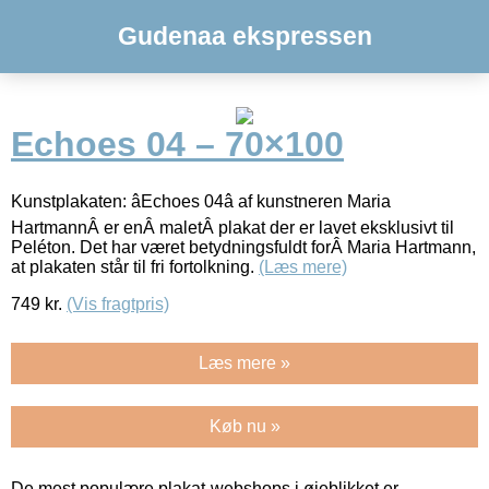
Gudenaa ekspressen
Echoes 04 – 70×100
Kunstplakaten: âEchoes 04â af kunstneren Maria
HartmannÂ er enÂ maletÂ plakat der er lavet eksklusivt til
Peléton. Det har været betydningsfuldt forÂ Maria Hartmann,
at plakaten står til fri fortolkning.
(Læs mere)
749
kr.
(Vis fragtpris)
Læs mere »
Køb nu »
De mest populære plakat-webshops i øjeblikket er