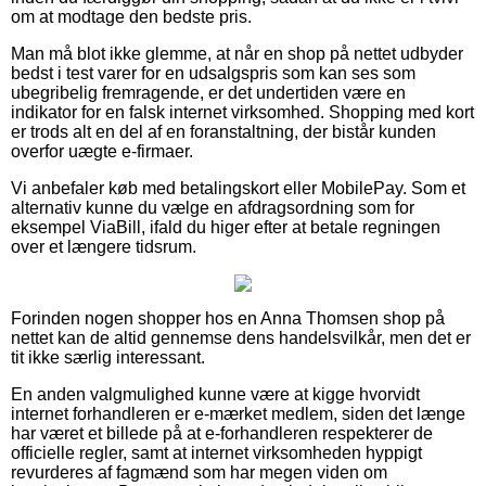
om at modtage den bedste pris.
Man må blot ikke glemme, at når en shop på nettet udbyder
bedst i test varer for en udsalgspris som kan ses som
ubegribelig fremragende, er det undertiden være en
indikator for en falsk internet virksomhed. Shopping med kort
er trods alt en del af en foranstaltning, der bistår kunden
overfor uægte e-firmaer.
Vi anbefaler køb med betalingskort eller MobilePay. Som et
alternativ kunne du vælge en afdragsordning som for
eksempel ViaBill, ifald du higer efter at betale regningen
over et længere tidsrum.
Forinden nogen shopper hos en Anna Thomsen shop på
nettet kan de altid gennemse dens handelsvilkår, men det er
tit ikke særlig interessant.
En anden valgmulighed kunne være at kigge hvorvidt
internet forhandleren er e-mærket medlem, siden det længe
har været et billede på at e-forhandleren respekterer de
officielle regler, samt at internet virksomheden hyppigt
revurderes af fagmænd som har megen viden om