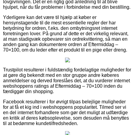
lovgivningen. Det er en rigtig god anledning til at blive
hjulpet, når du får problemer i forbindelse med din bestilling.
Yderligere kan det være til hjælp at køber er
hensynstagende til de mest essentielle regler der har
betydning for ordren, f.eks. den ombytningsret internet
forretningen lover. På grund af dette er det virkelig relevant,
at man stadigvæk opbevarer sin ordrekvittering, så man en
anden gang kan dokumentere ordren af Eftermiddag –
70×100, om du leder efter et produkt til en pige eller dreng.
Trustpilot resulterer i fuldstændig fordelagtige muligheder for
at gøre dig bekendt med en stor gruppe andre køberes
anmeldelser og derved foreslåes det, at du vurderer internet
webshoppens ratings af Eftermiddag – 70×100 inden du
færdiggør din shopping.
Facebook resulterer i for øvrigt tilpas belejlige muligheder
for at få et kig ind i webshoppens popularitet. Tilmed ser vi
en del internet forhandlere som gør det muligt at udfærdige
en kritik af deres købsoplevelse, som desuden må benyttes
til at bedømme kundetilfredsheden.