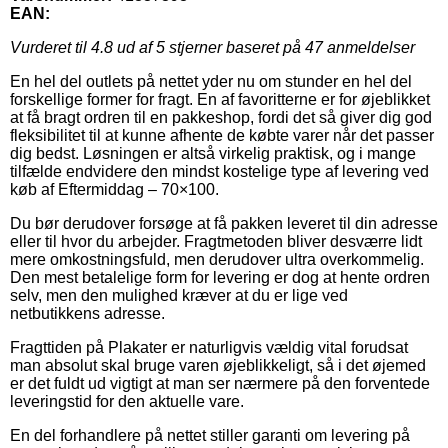
EAN:
Vurderet til
4.8
ud af 5 stjerner baseret på
47
anmeldelser
En hel del outlets på nettet yder nu om stunder en hel del
forskellige former for fragt. En af favoritterne er for øjeblikket
at få bragt ordren til en pakkeshop, fordi det så giver dig god
fleksibilitet til at kunne afhente de købte varer når det passer
dig bedst. Løsningen er altså virkelig praktisk, og i mange
tilfælde endvidere den mindst kostelige type af levering ved
køb af Eftermiddag – 70×100.
Du bør derudover forsøge at få pakken leveret til din adresse
eller til hvor du arbejder. Fragtmetoden bliver desværre lidt
mere omkostningsfuld, men derudover ultra overkommelig.
Den mest betalelige form for levering er dog at hente ordren
selv, men den mulighed kræver at du er lige ved
netbutikkens adresse.
Fragttiden på Plakater er naturligvis vældig vital forudsat
man absolut skal bruge varen øjeblikkeligt, så i det øjemed
er det fuldt ud vigtigt at man ser nærmere på den forventede
leveringstid for den aktuelle vare.
En del forhandlere på nettet stiller garanti om levering på