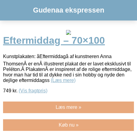
Gudenaa ekspressen
Eftermiddag – 70×100
Kunstplakaten: âEftermiddagâ af kunstneren Anna
ThomsenÂ er enÂ illustreret plakat der er lavet eksklusivt til
Peléton.Â PlakatenÂ er inspireret af de rolige eftermiddage,
hvor man har tid til at dykke ned i sin hobby og nyde den
dejlige eftermiddagss
(Læs mere)
749
kr.
(Vis fragtpris)
Læs mere »
Køb nu »