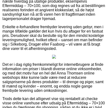
næste hverdag på utallige produkter, eksempelvis
Eftermiddag – 70×100, som dog regnes ud fra at bestillingen
realiseres forinden et angivent klokkeslæt, så de højst
sandsynligt kan nå at få varen hen til fragtfirmaet inden
lagerpersonalet drager hjemad.
Enkelte e-forhandlere frembyder levering uden gebyr, men i
mange tilfælde gælder det kun hvis du aftager for en fastsat
pris. Derudover skal du beslutte sig for den mindst kostelige
leveringsmulighed, hvilket oftest – uanset om man befinder
sig i Silkeborg, Dragør eller Faaborg – vil være at få bragt
dine varer til et afhentningssted.
Det er i dag rigtig fremkommeligt for internetbrugere at finde
information om priser i blandt diverse online virksomheder,
og med det motiv har en hel del Anna Thomsen online
webshops ikke kunne lade være med at reducere
salgspriserne på deres produkter – til drenge og piger, samt
til mænd og kvinder – enormt, og endda nogle gange
frembyde levering uden omkostninger.
Trods dette kan det alligevel vise sig rentabelt at checke
visse online varehuse efter udsalg på Eftermiddag – 70×100
inden du færdiggør din shopping, sådan at du ikke er i tvivl