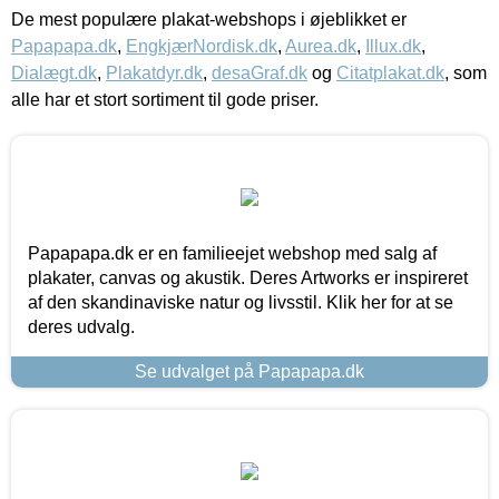
De mest populære plakat-webshops i øjeblikket er
Papapapa.dk
,
EngkjærNordisk.dk
,
Aurea.dk
,
Illux.dk
,
Dialægt.dk
,
Plakatdyr.dk
,
desaGraf.dk
og
Citatplakat.dk
, som
alle har et stort sortiment til gode priser.
Papapapa.dk er en familieejet webshop med salg af
plakater, canvas og akustik. Deres Artworks er inspireret
af den skandinaviske natur og livsstil. Klik her for at se
deres udvalg.
Se udvalget på Papapapa.dk