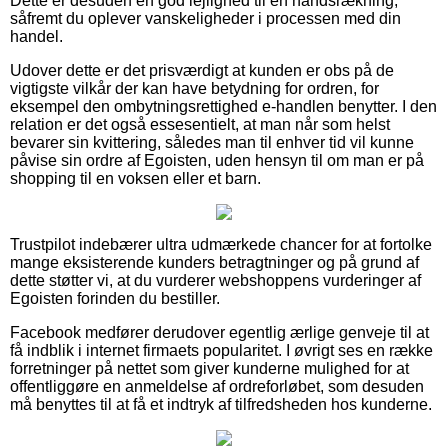
Dette er desuden en god lejlighed til en håndsrækning,
såfremt du oplever vanskeligheder i processen med din
handel.
Udover dette er det prisværdigt at kunden er obs på de
vigtigste vilkår der kan have betydning for ordren, for
eksempel den ombytningsrettighed e-handlen benytter. I den
relation er det også essesentielt, at man når som helst
bevarer sin kvittering, således man til enhver tid vil kunne
påvise sin ordre af Egoisten, uden hensyn til om man er på
shopping til en voksen eller et barn.
Trustpilot indebærer ultra udmærkede chancer for at fortolke
mange eksisterende kunders betragtninger og på grund af
dette støtter vi, at du vurderer webshoppens vurderinger af
Egoisten forinden du bestiller.
Facebook medfører derudover egentlig ærlige genveje til at
få indblik i internet firmaets popularitet. I øvrigt ses en række
forretninger på nettet som giver kunderne mulighed for at
offentliggøre en anmeldelse af ordreforløbet, som desuden
må benyttes til at få et indtryk af tilfredsheden hos kunderne.