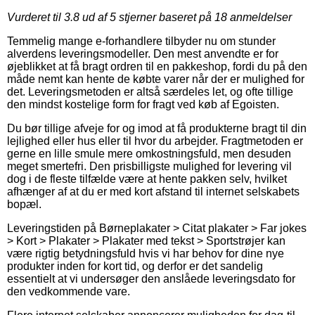
Vurderet til
3.8
ud af 5 stjerner baseret på
18
anmeldelser
Temmelig mange e-forhandlere tilbyder nu om stunder
alverdens leveringsmodeller. Den mest anvendte er for
øjeblikket at få bragt ordren til en pakkeshop, fordi du på den
måde nemt kan hente de købte varer når der er mulighed for
det. Leveringsmetoden er altså særdeles let, og ofte tillige
den mindst kostelige form for fragt ved køb af Egoisten.
Du bør tillige afveje for og imod at få produkterne bragt til din
lejlighed eller hus eller til hvor du arbejder. Fragtmetoden er
gerne en lille smule mere omkostningsfuld, men desuden
meget smertefri. Den prisbilligste mulighed for levering vil
dog i de fleste tilfælde være at hente pakken selv, hvilket
afhænger af at du er med kort afstand til internet selskabets
bopæl.
Leveringstiden på Børneplakater > Citat plakater > Far jokes
> Kort > Plakater > Plakater med tekst > Sportstrøjer kan
være rigtig betydningsfuld hvis vi har behov for dine nye
produkter inden for kort tid, og derfor er det sandelig
essentielt at vi undersøger den anslåede leveringsdato for
den vedkommende vare.