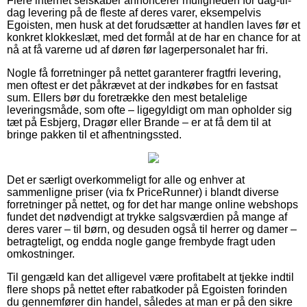
Flere internet selskaber annoncerer muligheden for dag-til-
dag levering på de fleste af deres varer, eksempelvis
Egoisten, men husk at det forudsætter at handlen laves før et
konkret klokkeslæt, med det formål at de har en chance for at
nå at få varerne ud af døren før lagerpersonalet har fri.
Nogle få forretninger på nettet garanterer fragtfri levering,
men oftest er det påkrævet at der indkøbes for en fastsat
sum. Ellers bør du foretrække den mest betalelige
leveringsmåde, som ofte – ligegyldigt om man opholder sig
tæt på Esbjerg, Dragør eller Brande – er at få dem til at
bringe pakken til et afhentningssted.
Det er særligt overkommeligt for alle og enhver at
sammenligne priser (via fx PriceRunner) i blandt diverse
forretninger på nettet, og for det har mange online webshops
fundet det nødvendigt at trykke salgsværdien på mange af
deres varer – til børn, og desuden også til herrer og damer –
betragteligt, og endda nogle gange frembyde fragt uden
omkostninger.
Til gengæld kan det alligevel være profitabelt at tjekke indtil
flere shops på nettet efter rabatkoder på Egoisten forinden
du gennemfører din handel, således at man er på den sikre