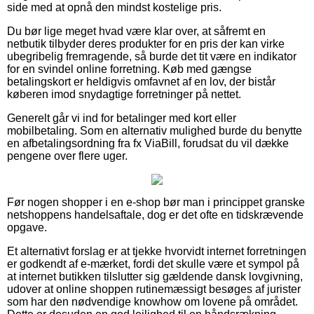
side med at opnå den mindst kostelige pris.
Du bør lige meget hvad være klar over, at såfremt en
netbutik tilbyder deres produkter for en pris der kan virke
ubegribelig fremragende, så burde det tit være en indikator
for en svindel online forretning. Køb med gængse
betalingskort er heldigvis omfavnet af en lov, der bistår
køberen imod snydagtige forretninger på nettet.
Generelt går vi ind for betalinger med kort eller
mobilbetaling. Som en alternativ mulighed burde du benytte
en afbetalingsordning fra fx ViaBill, forudsat du vil dække
pengene over flere uger.
Før nogen shopper i en e-shop bør man i princippet granske
netshoppens handelsaftale, dog er det ofte en tidskrævende
opgave.
Et alternativt forslag er at tjekke hvorvidt internet forretningen
er godkendt af e-mærket, fordi det skulle være et sympol på
at internet butikken tilslutter sig gældende dansk lovgivning,
udover at online shoppen rutinemæssigt besøges af jurister
som har den nødvendige knowhow om lovene på området.