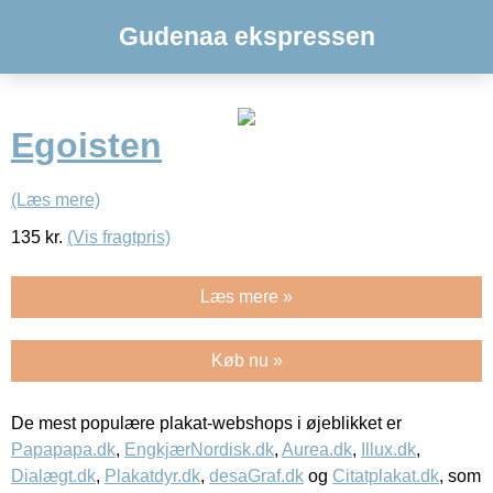
Gudenaa ekspressen
Egoisten
(Læs mere)
135
kr.
(Vis fragtpris)
Læs mere »
Køb nu »
De mest populære plakat-webshops i øjeblikket er
Papapapa.dk
,
EngkjærNordisk.dk
,
Aurea.dk
,
Illux.dk
,
Dialægt.dk
,
Plakatdyr.dk
,
desaGraf.dk
og
Citatplakat.dk
, som