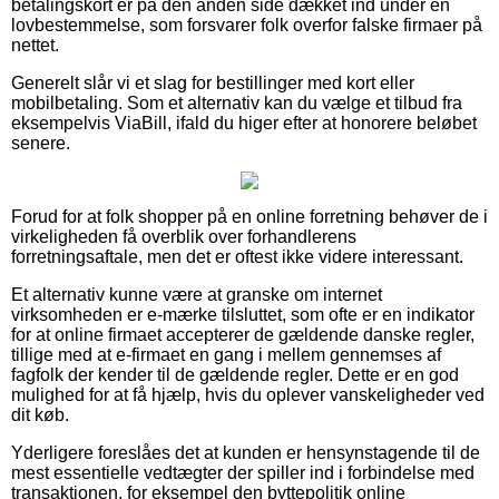
betalingskort er på den anden side dækket ind under en
lovbestemmelse, som forsvarer folk overfor falske firmaer på
nettet.
Generelt slår vi et slag for bestillinger med kort eller
mobilbetaling. Som et alternativ kan du vælge et tilbud fra
eksempelvis ViaBill, ifald du higer efter at honorere beløbet
senere.
Forud for at folk shopper på en online forretning behøver de i
virkeligheden få overblik over forhandlerens
forretningsaftale, men det er oftest ikke videre interessant.
Et alternativ kunne være at granske om internet
virksomheden er e-mærke tilsluttet, som ofte er en indikator
for at online firmaet accepterer de gældende danske regler,
tillige med at e-firmaet en gang i mellem gennemses af
fagfolk der kender til de gældende regler. Dette er en god
mulighed for at få hjælp, hvis du oplever vanskeligheder ved
dit køb.
Yderligere foreslåes det at kunden er hensynstagende til de
mest essentielle vedtægter der spiller ind i forbindelse med
transaktionen, for eksempel den byttepolitik online