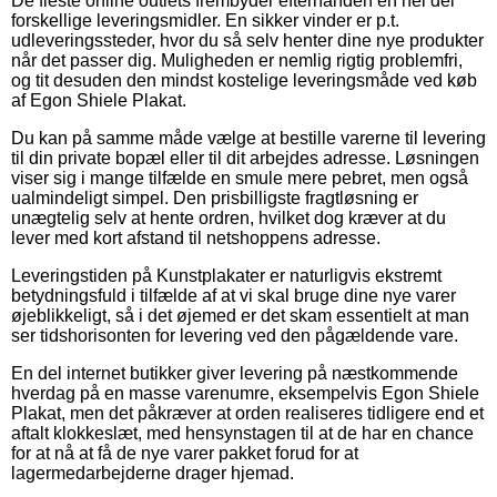
De fleste online outlets frembyder efterhånden en hel del
forskellige leveringsmidler. En sikker vinder er p.t.
udleveringssteder, hvor du så selv henter dine nye produkter
når det passer dig. Muligheden er nemlig rigtig problemfri,
og tit desuden den mindst kostelige leveringsmåde ved køb
af Egon Shiele Plakat.
Du kan på samme måde vælge at bestille varerne til levering
til din private bopæl eller til dit arbejdes adresse. Løsningen
viser sig i mange tilfælde en smule mere pebret, men også
ualmindeligt simpel. Den prisbilligste fragtløsning er
unægtelig selv at hente ordren, hvilket dog kræver at du
lever med kort afstand til netshoppens adresse.
Leveringstiden på Kunstplakater er naturligvis ekstremt
betydningsfuld i tilfælde af at vi skal bruge dine nye varer
øjeblikkeligt, så i det øjemed er det skam essentielt at man
ser tidshorisonten for levering ved den pågældende vare.
En del internet butikker giver levering på næstkommende
hverdag på en masse varenumre, eksempelvis Egon Shiele
Plakat, men det påkræver at orden realiseres tidligere end et
aftalt klokkeslæt, med hensynstagen til at de har en chance
for at nå at få de nye varer pakket forud for at
lagermedarbejderne drager hjemad.