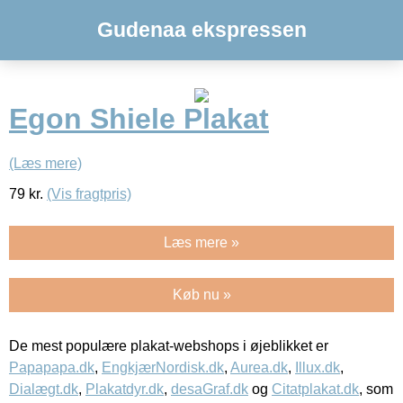
Gudenaa ekspressen
Egon Shiele Plakat
(Læs mere)
79
kr.
(Vis fragtpris)
Læs mere »
Køb nu »
De mest populære plakat-webshops i øjeblikket er
Papapapa.dk
,
EngkjærNordisk.dk
,
Aurea.dk
,
Illux.dk
,
Dialægt.dk
,
Plakatdyr.dk
,
desaGraf.dk
og
Citatplakat.dk
, som