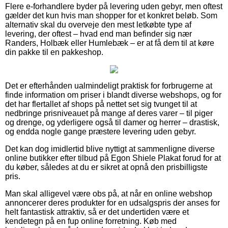
Flere e-forhandlere byder på levering uden gebyr, men oftest
gælder det kun hvis man shopper for et konkret beløb. Som
alternativ skal du overveje den mest letkøbte type af
levering, der oftest – hvad end man befinder sig nær
Randers, Holbæk eller Humlebæk – er at få dem til at køre
din pakke til en pakkeshop.
Det er efterhånden ualmindeligt praktisk for forbrugerne at
finde information om priser i blandt diverse webshops, og for
det har flertallet af shops på nettet set sig tvunget til at
nedbringe prisniveauet på mange af deres varer – til piger
og drenge, og yderligere også til damer og herrer – drastisk,
og endda nogle gange præstere levering uden gebyr.
Det kan dog imidlertid blive nyttigt at sammenligne diverse
online butikker efter tilbud på Egon Shiele Plakat forud for at
du køber, således at du er sikret at opnå den prisbilligste
pris.
Man skal alligevel være obs på, at når en online webshop
annoncerer deres produkter for en udsalgspris der anses for
helt fantastisk attraktiv, så er det undertiden være et
kendetegn på en fup online forretning. Køb med