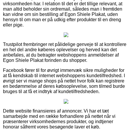
virksomheden har. I relation til det er det tillige relevant, at
man altid beholder sin ordremail, således man i fremtiden
kan vidne om sin bestilling af Egon Shiele Plakat, uden
hensyn til om man er på udkig efter produkter til en dreng
eller pige.
Trustpilot frembringer ret pålidelige genveje til at kontrollere
en hel del andre køberes oplevelser og herved kan det
anbefales, at du betragter webshoppens anmeldelser af
Egon Shiele Plakat forinden du shopper.
Facebook fører til for øvrigt immervæk sikre muligheder for
at få kendskab til internet webshoppens kundetilfredshed. I
øvrigt ser vi mange shops på nettet hvor folk kan registrere
en bedømmelse af deres købsoplevelse, som tilmed burde
bruges til at få et indtryk af kundetilfredsheden.
Dette website finansieres af annoncer. Vi har et tæt
samarbejde med en række forhandlere på nettet når vi
præsenterer virksomhedernes produkter, og indtjener
honorar såfremt vores besøgende laver et køb.