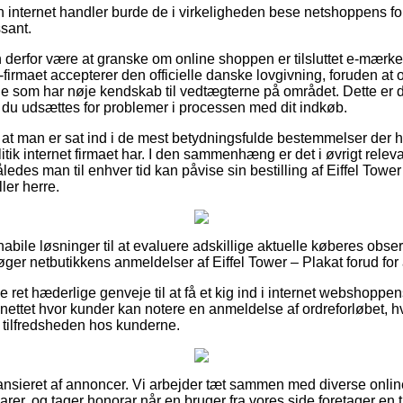
 internet handler burde de i virkeligheden bese netshoppens for
ssant.
erfor være at granske om online shoppen er tilsluttet e-mærket
e-firmaet accepterer den officielle danske lovgivning, foruden at
 som har nøje kendskab til vedtægterne på området. Dette er
r du udsættes for problemer i processen med dit indkøb.
 om at man er sat ind i de mest betydningsfulde bestemmelser der 
itik internet firmaet har. I den sammenhæng er det i øvrigt rele
ledes man til enhver tid kan påvise sin bestilling af Eiffel Tow
ler herre.
 habile løsninger til at evaluere adskillige aktuelle køberes obs
rsøger netbutikkens anmeldelser af Eiffel Tower – Plakat forud for
e ret hæderlige genveje til at få et kig ind i internet webshopp
 nettet hvor kunder kan notere en anmeldelse af ordreforløbet, 
k i tilfredsheden hos kunderne.
nsieret af annoncer. Vi arbejder tæt sammen med diverse online
arer, og tager honorar når en bruger fra vores side foretager en 