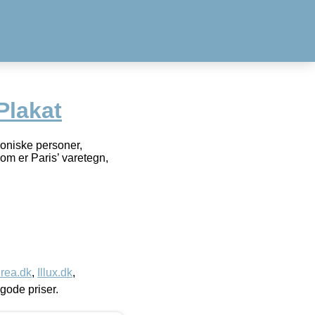
Plakat
koniske personer,
om er Paris’ varetegn,
rea.dk
,
Illux.dk
,
l gode priser.