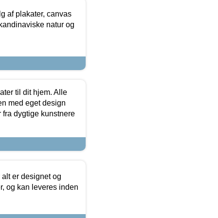
 af plakater, canvas
skandinaviske natur og
er til dit hjem. Alle
ten med eget design
r fra dygtige kunstnere
 alt er designet og
r, og kan leveres inden