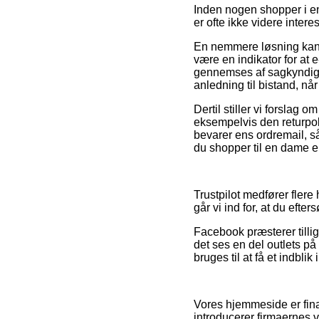
Inden nogen shopper i en
er ofte ikke videre intere
En nemmere løsning kan d
være en indikator for at 
gennemses af sagkyndige
anledning til bistand, nå
Dertil stiller vi forslag
eksempelvis den returpol
bevarer ens ordremail, så
du shopper til en dame el
Trustpilot medfører flere
går vi ind for, at du efte
Facebook præsterer tillig
det ses en del outlets på
bruges til at få et indbli
Vores hjemmeside er fina
introducerer firmaernes v