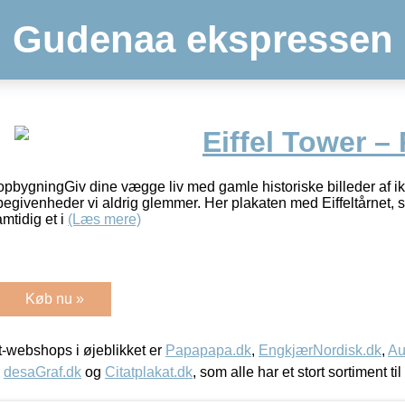
Gudenaa ekspressen
Eiffel Tower – 
 opbygningGiv dine vægge liv med gamle historiske billeder af i
begivenheder vi aldrig glemmer. Her plakaten med Eiffeltårnet, s
mtidig et i
(Læs mere)
Køb nu »
-webshops i øjeblikket er
Papapapa.dk
,
EngkjærNordisk.dk
,
Au
,
desaGraf.dk
og
Citatplakat.dk
, som alle har et stort sortiment ti