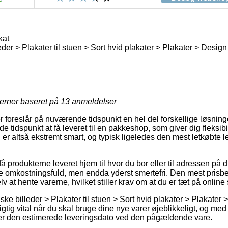
kat
eder > Plakater til stuen > Sort hvid plakater > Plakater > Desig
jerner baseret på
13
anmeldelser
er foreslår på nuværende tidspunkt en hel del forskellige løsninge
tidspunkt at få leveret til en pakkeshop, som giver dig fleksibil
n er altså ekstremt smart, og typisk ligeledes den mest letkøbte 
å produkterne leveret hjem til hvor du bor eller til adressen på 
 omkostningsfuld, men endda yderst smertefri. Den mest prisbev
lv at hente varerne, hvilket stiller krav om at du er tæt på onlin
ske billeder > Plakater til stuen > Sort hvid plakater > Plakater 
igtig vital når du skal bruge dine nye varer øjeblikkeligt, og med 
lerer den estimerede leveringsdato ved den pågældende vare.