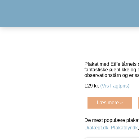
Plakat med Eiffeltårnets
fantastiske øjeblikke og 
observationstårn og er sa
129
kr.
(Vis fragtpris)
Læs mere »
De mest populære plakat
Dialægt.dk
,
Plakatdyr.dk