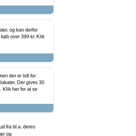
ter, og kan derfor
d køb over 399 kr. Klik
en der er lidt for
lakater. Der gives 30
Klik her for at se
 fra bl.a. deres
mer og