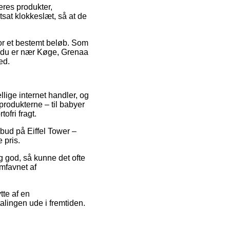
eres produkter,
tsat klokkeslæt, så at de
for et bestemt beløb. Som
om du er nær Køge, Grenaa
ed.
llige internet handler, og
rodukterne – til babyer
ofri fragt.
ilbud på Eiffel Tower –
 pris.
ig god, så kunne det ofte
omfavnet af
tte af en
talingen ude i fremtiden.