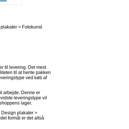
n plakater > Fotokunst
r til levering. Det mest
iteten til at hente pakken
leveringstype ved køb af
dit arbejde. Denne er
idste leveringstype vil
e shoppens lager.
> Design plakater >
det formål er det altså