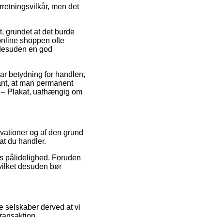
retningsvilkår, men det
, grundet at det burde
 online shoppen ofte
 desuden en god
har betydning for handlen,
vant, at man permanent
er – Plakat, uafhængig om
ervationer og af den grund
 at du handler.
ens pålidelighed. Foruden
hvilket desuden bør
 selskaber derved at vi
transaktion.