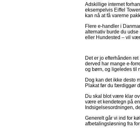
Adskillige internet forha
eksempelvis Eiffel Tower 
kan nå at få varerne pakk
Flere e-handler i Danmar
alternativ burde du udse
eller Hundested – vil være
Det er jo efterhånden ret
derved har mange e-forre
og børn, og ligeledes til
Dog kan det ikke desto min
Plakat før du færdiggør d
Du skal blot være klar ove
være et kendetegn på en u
Indsigelsesordningen, de
Generelt går vi ind for k
afbetalingsløsning fra for