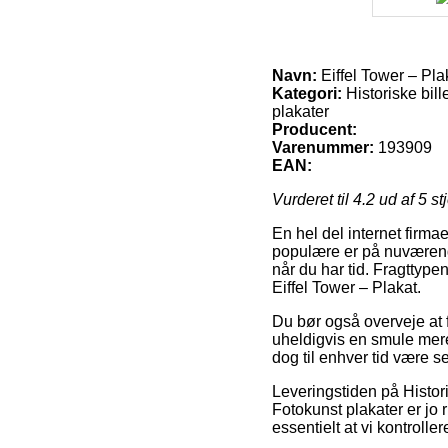
Navn:
Eiffel Tower – Pla
Kategori:
Historiske bill
plakater
Producent:
Varenummer:
193909
EAN:
Vurderet til
4.2
ud af 5 st
En hel del internet firma
populære er på nuværende 
når du har tid. Fragttype
Eiffel Tower – Plakat.
Du bør også overveje at f
uheldigvis en smule mere
dog til enhver tid være se
Leveringstiden på Histori
Fotokunst plakater er jo r
essentielt at vi kontrol