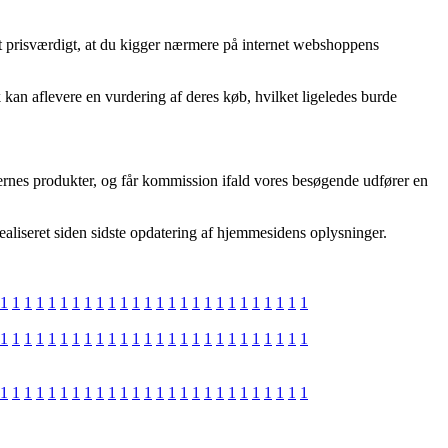
et prisværdigt, at du kigger nærmere på internet webshoppens
k kan aflevere en vurdering af deres køb, hvilket ligeledes burde
ernes produkter, og får kommission ifald vores besøgende udfører en
ealiseret siden sidste opdatering af hjemmesidens oplysninger.
1
1
1
1
1
1
1
1
1
1
1
1
1
1
1
1
1
1
1
1
1
1
1
1
1
1
1
1
1
1
1
1
1
1
1
1
1
1
1
1
1
1
1
1
1
1
1
1
1
1
1
1
1
1
1
1
1
1
1
1
1
1
1
1
1
1
1
1
1
1
1
1
1
1
1
1
1
1