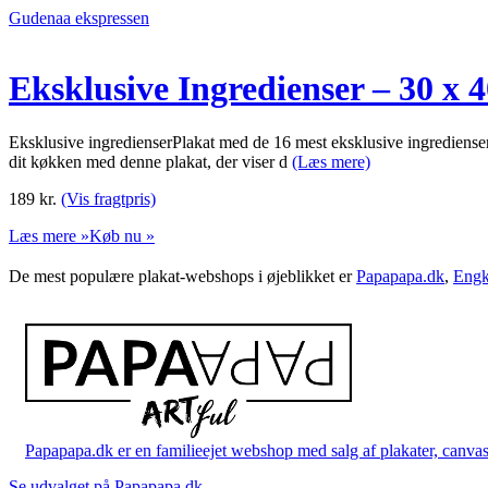
Gudenaa ekspressen
Eksklusive Ingredienser – 30 x 
Eksklusive ingredienserPlakat med de 16 mest eksklusive ingredienser i
dit køkken med denne plakat, der viser d
(Læs mere)
189
kr.
(Vis fragtpris)
Læs mere »
Køb nu »
De mest populære plakat-webshops i øjeblikket er
Papapapa.dk
,
Engk
Papapapa.dk er en familieejet webshop med salg af plakater, canvas o
Se udvalget på Papapapa.dk