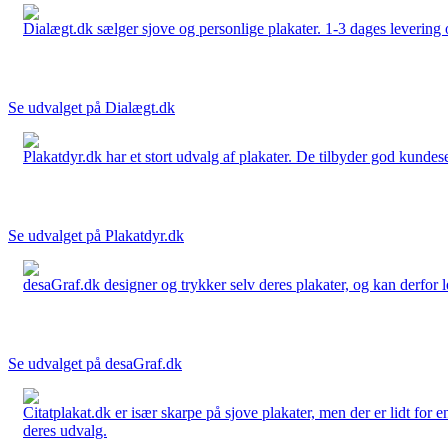
Dialægt.dk sælger sjove og personlige plakater. 1-3 dages levering o
Se udvalget på Dialægt.dk
Plakatdyr.dk har et stort udvalg af plakater. De tilbyder god kundese
Se udvalget på Plakatdyr.dk
desaGraf.dk designer og trykker selv deres plakater, og kan derfor le
Se udvalget på desaGraf.dk
Citatplakat.dk er især skarpe på sjove plakater, men der er lidt for
deres udvalg.