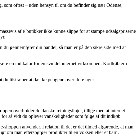
ning, som oftest – uden hensyn til om du befinder sig nær Odense,
r massevis af e-butikker ikke kunne slippe for at stampe udsalgspriserne
yr.
den du gennemfører din handel, så man er på den sikre side med at
e være en indikator for en svindel internet virksomhed. Kortkøb er i
t du tilstræber at dække pengene over flere uger.
pen overholder de danske retningslinjer, tillige med at internet
 for så vidt du oplever vanskeligheder som følge af dit indkøb.
e-shoppen anvender. I relation til det er det tilmed afgørende, at man
gt om man efterspørger produkter til en voksen eller et barn.