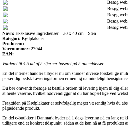
Besøg web
Besøg web
Besøg web
Besøg web
Besøg web
Navn:
Eksklusive Ingredienser – 30 x 40 cm – Sten
Kategori:
Kødplakater
Producent:
Varenummer:
23944
EAN:
Vurderet til
4.5
ud af 5 stjerner baseret på
5
anmeldelser
En del internet handler tilbyder nu om stunder diverse forskellige mul
passer dig bedst. Leveringsformen er nemlig ualmindeligt hensigtsmæs
Du bør omvendt forsøge at bestille ordren til levering hjem til dig el
at hente varerne, hvilket nødvendiggør at du har bopæl lige ved webs
Fragttiden på Kødplakater er selvfølgelig meget væsentlig hvis du abso
pågældende produkt.
En del e-butikker i Danmark byder på 1 dags levering på en lang ræk
tidligere end et konkret tidspunkt, sådan at de kan nå at få produktet 