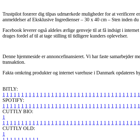
Trustpilot forærer dig tilpas udmærkede muligheder for at verificere 
anmeldelser af Eksklusive Ingredienser – 30 x 40 cm – Sten inden du
Facebook leverer også aldeles ærlige genveje til at få indsigt i intern
drages fordel af til at tage stilling til tidligere kunders oplevelser.
Denne hjemmeside er annoncefinansieret. Vi har faste samarbejder med
transaktion.
Fakta omkring produkter og internet varehuse i Danmark opdateres hypp
BITLY:
1
1
1
1
1
1
1
1
1
1
1
1
1
1
1
1
1
1
1
1
1
1
1
1
1
1
1
1
1
1
1
1
1
1
1
1
1
SPOTIFY:
1
1
1
1
1
1
1
1
1
1
1
1
1
1
1
1
1
1
1
1
1
1
1
1
1
1
1
1
1
1
1
1
1
1
1
1
1
CUTTLY BIO:
1
1
1
1
1
1
1
1
1
1
1
1
1
1
1
1
1
1
1
1
1
1
1
1
1
1
1
1
1
1
1
1
1
1
1
1
1
1
CUTTLY OLD:
1
1
1
1
1
1
1
1
1
1
1