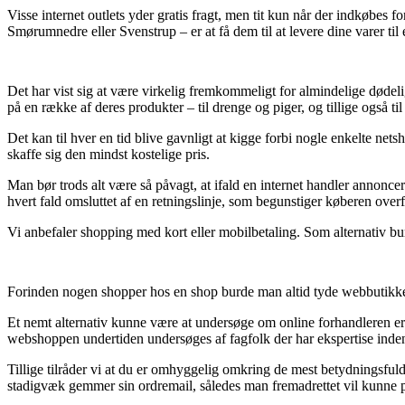
Visse internet outlets yder gratis fragt, men tit kun når der indkøbes 
Smørumnedre eller Svenstrup – er at få dem til at levere dine varer ti
Det har vist sig at være virkelig fremkommeligt for almindelige dødelige
på en række af deres produkter – til drenge og piger, og tillige også t
Det kan til hver en tid blive gavnligt at kigge forbi nogle enkelte ne
skaffe sig den mindst kostelige pris.
Man bør trods alt være så påvagt, at ifald en internet handler annoncere
hvert fald omsluttet af en retningslinje, som begunstiger køberen over
Vi anbefaler shopping med kort eller mobilbetaling. Som alternativ bur
Forinden nogen shopper hos en shop burde man altid tyde webbutikken
Et nemt alternativ kunne være at undersøge om online forhandleren er 
webshoppen undertiden undersøges af fagfolk der har ekspertise inden f
Tillige tilråder vi at du er omhyggelig omkring de mest betydningsfulde
stadigvæk gemmer sin ordremail, således man fremadrettet vil kunne på