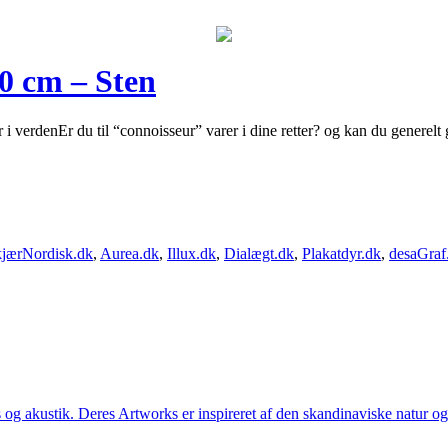
40 cm – Sten
 verdenEr du til “connoisseur” varer i dine retter? og kan du generelt 
jærNordisk.dk
,
Aurea.dk
,
Illux.dk
,
Dialægt.dk
,
Plakatdyr.dk
,
desaGraf
g akustik. Deres Artworks er inspireret af den skandinaviske natur og li