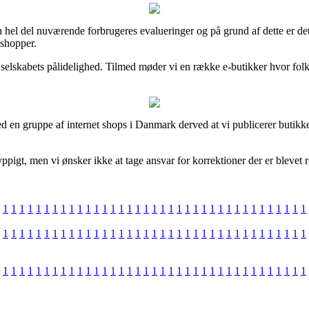
en hel del nuværende forbrugeres evalueringer og på grund af dette er d
 shopper.
et selskabets pålidelighed. Tilmed møder vi en række e-butikker hvor fol
 en gruppe af internet shops i Danmark derved at vi publicerer butikk
igt, men vi ønsker ikke at tage ansvar for korrektioner der er blevet r
1
1
1
1
1
1
1
1
1
1
1
1
1
1
1
1
1
1
1
1
1
1
1
1
1
1
1
1
1
1
1
1
1
1
1
1
1
1
1
1
1
1
1
1
1
1
1
1
1
1
1
1
1
1
1
1
1
1
1
1
1
1
1
1
1
1
1
1
1
1
1
1
1
1
1
1
1
1
1
1
1
1
1
1
1
1
1
1
1
1
1
1
1
1
1
1
1
1
1
1
1
1
1
1
1
1
1
1
1
1
1