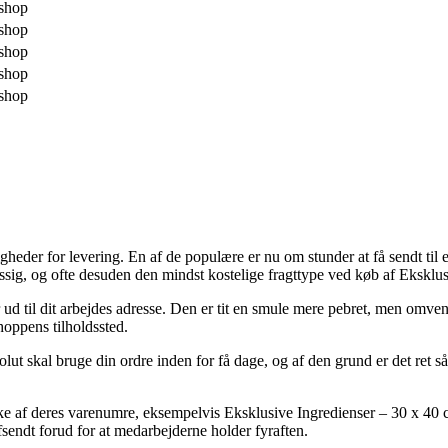
shop
shop
shop
shop
shop
igheder for levering. En af de populære er nu om stunder at få sendt ti
sig, og ofte desuden den mindst kostelige fragttype ved køb af Eksklus
ler ud til dit arbejdes adresse. Den er tit en smule mere pebret, men om
hoppens tilholdssted.
lut skal bruge din ordre inden for få dage, og af den grund er det ret s
ke af deres varenumre, eksempelvis Eksklusive Ingredienser – 30 x 40 
afsendt forud for at medarbejderne holder fyraften.