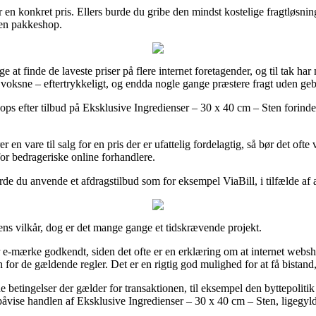
for en konkret pris. Ellers burde du gribe den mindst kostelige fragtløs
l en pakkeshop.
 at finde de laveste priser på flere internet foretagender, og til tak ha
il voksne – eftertrykkeligt, og endda nogle gange præstere fragt uden geb
tshops efter tilbud på Eksklusive Ingredienser – 30 x 40 cm – Sten forin
r en vare til salg for en pris der er ufattelig fordelagtig, så bør det oft
for bedrageriske online forhandlere.
de du anvende et afdragstilbud som for eksempel ViaBill, i tilfælde af a
s vilkår, dog er det mange gange et tidskrævende projekt.
e-mærke godkendt, siden det ofte er en erklæring om at internet webshop
or de gældende regler. Det er en rigtig god mulighed for at få bistand,
 betingelser der gælder for transaktionen, til eksempel den byttepolitik 
vise handlen af Eksklusive Ingredienser – 30 x 40 cm – Sten, ligegyldi