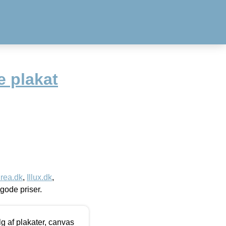
e plakat
rea.dk
,
Illux.dk
,
l gode priser.
 af plakater, canvas