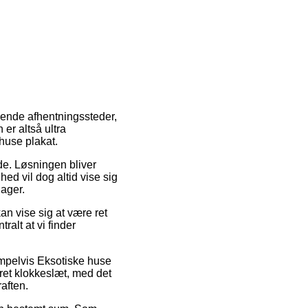
ærende afhentningssteder,
er altså ultra
huse plakat.
jde. Løsningen bliver
ed vil dog altid vise sig
lager.
an vise sig at være ret
alt at vi finder
sempelvis Eksotiske huse
ret klokkeslæt, med det
raften.