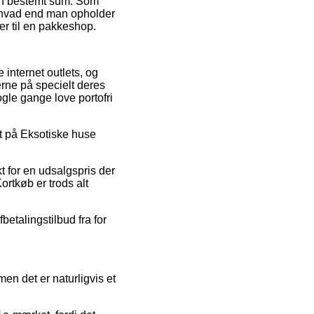
r en bestemt sum. Som
– hvad end man opholder
er til en pakkeshop.
 internet outlets, og
erne på specielt deres
ogle gange love portofri
at på Eksotiske huse
t for en udsalgspris der
rtkøb er trods alt
betalingstilbud fra for
en det er naturligvis et