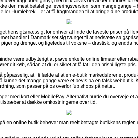
et lover fragt uden gebyr, men tit kræves det at der handles fo
trække den mest betalelige leveringsversion, som mange gange 
eller Humlebæk – er at få fragtmanden til at bringe dine produkt
et hensigtsmæssigt for enhver at finde de laveste priser på flere
ernet handler i Danmark set sig tvunget til at nedsætte salgspris
il piger og drenge, og ligeledes til voksne – drastisk, og endda n
indre være udbytterigt at prøve enkelte online firmaer efter rab
r dit køb, sådan at du er sikret at få fat i den prisbilligste pris.
 påpasselig, at i tilfælde af at en e-butik markedsfører et produk
så kunne det mange gange være et bevis på en falsk webbutik. Ko
dning, som passer på os overfor fup shops på nettet.
inger med kort eller MobilePay. Alternativt burde du overveje et af
 tilstræber at dække omkostningerne over tid.
å en online butik behøver man reelt betragte butikkens regler, m