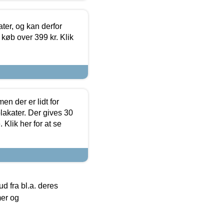
ter, og kan derfor
d køb over 399 kr. Klik
en der er lidt for
lakater. Der gives 30
Klik her for at se
 fra bl.a. deres
mer og