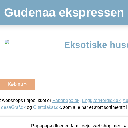
Gudenaa ekspressen
Eksotiske hus
Køb nu »
-webshops i øjeblikket er
Papapapa.dk
,
EngkjærNordisk.dk
,
Au
,
desaGraf.dk
og
Citatplakat.dk
, som alle har et stort sortiment ti
Papapapa.dk er en familieejet webshop med salg