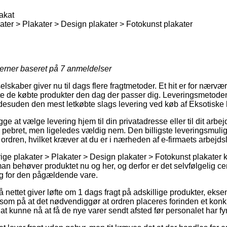
akat
ater > Plakater > Design plakater > Fotokunst plakater
jerner baseret på
7
anmeldelser
selskaber giver nu til dags flere fragtmetoder. Et hit er for nærv
e de købte produkter den dag der passer dig. Leveringsmetoden 
 desuden den mest letkøbte slags levering ved køb af Eksotiske 
 at vælge levering hjem til din privatadresse eller til dit arbe
e pebret, men ligeledes vældig nem. Den billigste leveringsmuligh
 ordren, hvilket kræver at du er i nærheden af e-firmaets arbejds
ge plakater > Plakater > Design plakater > Fotokunst plakater k
behøver produktet nu og her, og derfor er det selvfølgelig centr
ing for den pågældende vare.
å nettet giver løfte om 1 dags fragt på adskillige produkter, ek
om på at det nødvendiggør at ordren placeres forinden et konk
l at kunne nå at få de nye varer sendt afsted før personalet har fy