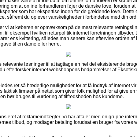
nne måske være at finde ud af om online forhandleren er støttet af
kring om at online forhandleren føjer de danske love, foruden at
eksperter som har ekspertise inden for de gældende love. Dette
tance, såfremt du oplever vanskeligheder i forbindelse med din ord
 vi at køberen er opmærksom på de mest relevante retningslin
 til eksempel hvilken returpolitik internet forretningen tilbyder. 
varer ens kvittering, således man senere kan eftervise ordren af
ave til en dame eller herre.
e relevante løsninger til at iagttage en hel del eksisterende brug
 at du efterforsker internet webshoppens bedømmelser af Eksotiske
edes ret så hæderlige muligheder for at få indtryk af internet 
aktisk firmaer på nettet som giver folk mulighed for at give en 
en bør bruges til vurdering af tilfredsheden hos kunderne.
sieret af reklameindtægter. Vi har aftaler med en gruppe interne
nes tilbud, og modtager betaling forudsat en bruger fra vores w