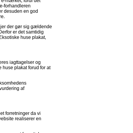
 e-mærket, fordi det
 e-forhandleren
 er desuden en god
re.
jer der gør sig gældende
Derfor er det samtidig
 Eksotiske huse plakat,
eres iagttagelser og
 huse plakat forud for at
virksomhedens
vurdering af
t forretninger da vi
ebsite realiserer en