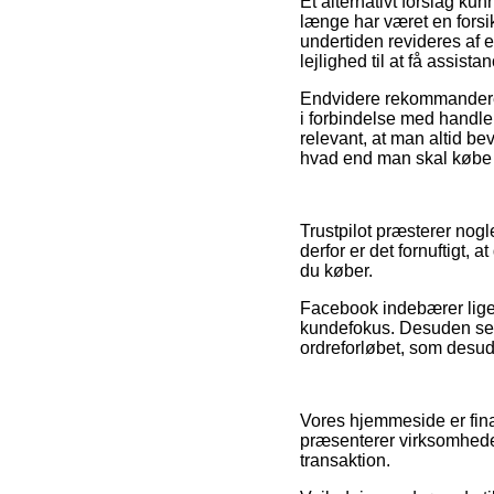
Et alternativt forslag ku
længe har været en forsi
undertiden revideres af 
lejlighed til at få assis
Endvidere rekommanderer
i forbindelse med handlen,
relevant, at man altid be
hvad end man skal købe g
Trustpilot præsterer nogl
derfor er det fornuftigt,
du køber.
Facebook indebærer ligel
kundefokus. Desuden ses f
ordreforløbet, som desud
Vores hjemmeside er finan
præsenterer virksomheder
transaktion.