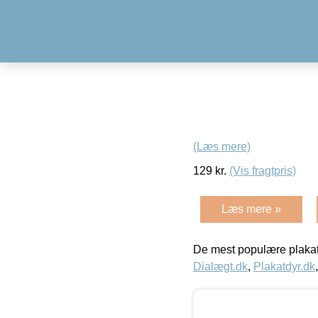
(Læs mere)
129
kr.
(Vis fragtpris)
Læs mere »
De mest populære plakat
Dialægt.dk
,
Plakatdyr.dk