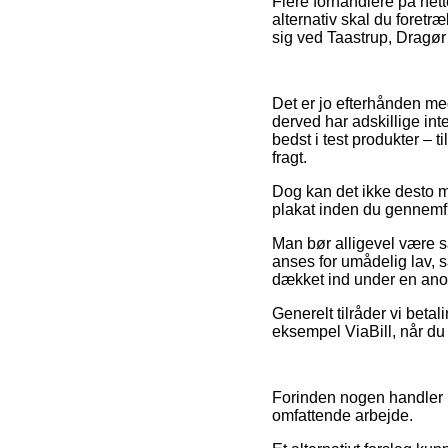
Flere forhandlere på nett
alternativ skal du fore
sig ved Taastrup, Dragør 
Det er jo efterhånden meg
derved har adskillige int
bedst i test produkter – t
fragt.
Dog kan det ikke desto m
plakat inden du gennemføre
Man bør alligevel være så
anses for umådelig lav, 
dækket ind under en anor
Generelt tilråder vi betal
eksempel ViaBill, når du
Forinden nogen handler p
omfattende arbejde.