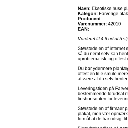
Navn:
Eksotiske huse pl
Kategori:
Farverige plak
Producent:
Varenummer:
42010
EAN:
Vurderet til
4.6
ud af 5 st
Størstedelen af internet 
så du nemt selv kan hent
uproblematisk, og oftest
Du bør ydermere planlægge
oftest en lille smule mer
at være at du selv henter
Leveringstiden på Farveri
bestemmende forudsat man 
tidshorisonten for lever
Størstedelen af firmaer p
plakat, men vær opmærks
formål at de har udsigt ti