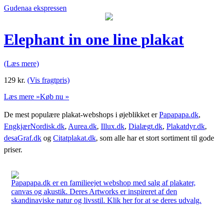
Gudenaa ekspressen
Elephant in one line plakat
(Læs mere)
129
kr.
(Vis fragtpris)
Læs mere »
Køb nu »
De mest populære plakat-webshops i øjeblikket er
Papapapa.dk
,
EngkjærNordisk.dk
,
Aurea.dk
,
Illux.dk
,
Dialægt.dk
,
Plakatdyr.dk
,
desaGraf.dk
og
Citatplakat.dk
, som alle har et stort sortiment til gode
priser.
Papapapa.dk er en familieejet webshop med salg af plakater,
canvas og akustik. Deres Artworks er inspireret af den
skandinaviske natur og livsstil. Klik her for at se deres udvalg.