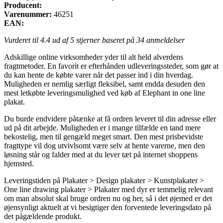
Producent:
Varenummer:
46251
EAN:
Vurderet til
4.4
ud af 5 stjerner baseret på
34
anmeldelser
Adskillige online virksomheder yder til alt held alverdens
fragtmetoder. En favorit er efterhånden udleveringssteder, som gør at
du kan hente de købte varer når det passer ind i din hverdag.
Muligheden er nemlig særligt fleksibel, samt endda desuden den
mest letkøbte leveringsmulighed ved køb af Elephant in one line
plakat.
Du burde endvidere påtænke at få ordren leveret til din adresse eller
ud på dit arbejde. Muligheden er i mange tilfælde en tand mere
bekostelig, men til gengæld meget smart. Den mest prisbevidste
fragttype vil dog utvivlsomt være selv at hente varerne, men den
løsning står og falder med at du lever tæt på internet shoppens
hjemsted.
Leveringstiden på Plakater > Design plakater > Kunstplakater >
One line drawing plakater > Plakater med dyr er temmelig relevant
om man absolut skal bruge ordren nu og her, så i det øjemed er det
øjensynligt aktuelt at vi besigtiger den forventede leveringsdato på
det pågældende produkt.