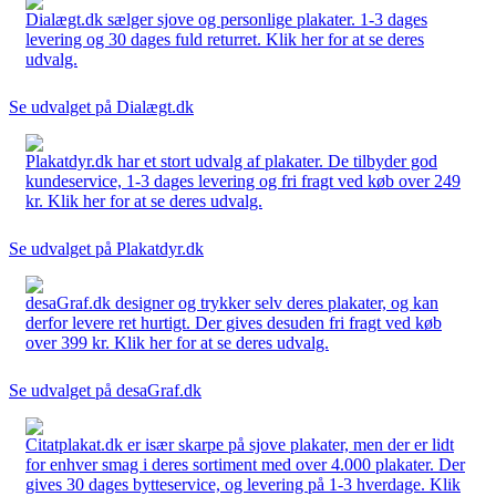
Dialægt.dk sælger sjove og personlige plakater. 1-3 dages
levering og 30 dages fuld returret. Klik her for at se deres
udvalg.
Se udvalget på Dialægt.dk
Plakatdyr.dk har et stort udvalg af plakater. De tilbyder god
kundeservice, 1-3 dages levering og fri fragt ved køb over 249
kr. Klik her for at se deres udvalg.
Se udvalget på Plakatdyr.dk
desaGraf.dk designer og trykker selv deres plakater, og kan
derfor levere ret hurtigt. Der gives desuden fri fragt ved køb
over 399 kr. Klik her for at se deres udvalg.
Se udvalget på desaGraf.dk
Citatplakat.dk er især skarpe på sjove plakater, men der er lidt
for enhver smag i deres sortiment med over 4.000 plakater. Der
gives 30 dages bytteservice, og levering på 1-3 hverdage. Klik