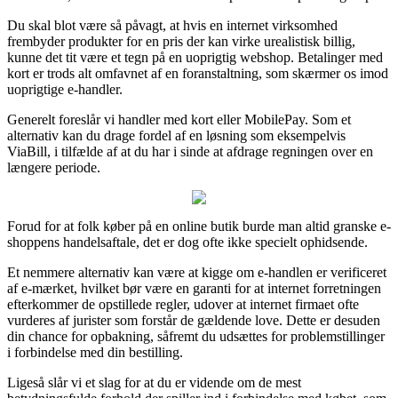
Du skal blot være så påvagt, at hvis en internet virksomhed
frembyder produkter for en pris der kan virke urealistisk billig,
kunne det tit være et tegn på en uoprigtig webshop. Betalinger med
kort er trods alt omfavnet af en foranstaltning, som skærmer os imod
uoprigtige e-handler.
Generelt foreslår vi handler med kort eller MobilePay. Som et
alternativ kan du drage fordel af en løsning som eksempelvis
ViaBill, i tilfælde af at du har i sinde at afdrage regningen over en
længere periode.
Forud for at folk køber på en online butik burde man altid granske e-
shoppens handelsaftale, det er dog ofte ikke specielt ophidsende.
Et nemmere alternativ kan være at kigge om e-handlen er verificeret
af e-mærket, hvilket bør være en garanti for at internet forretningen
efterkommer de opstillede regler, udover at internet firmaet ofte
vurderes af jurister som forstår de gældende love. Dette er desuden
din chance for opbakning, såfremt du udsættes for problemstillinger
i forbindelse med din bestilling.
Ligeså slår vi et slag for at du er vidende om de mest