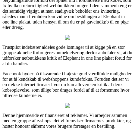
betydningsfulde forhold der spiller ind i forbindelse med købet, som
fx hvilken returrettighed webbutikken bruger. I den sammenhæng er
det samtidig vigtigt, at man stadigvæk beholder ens kvittering,
således man i fremtiden kan vidne om bestillingen af Elephant in
one line plakat, uden hensyn til om du er på gaveindkøb til en pige
eller dreng.
Trustpilot indebærer aldeles gode løsninger til at kigge på en stor
gruppe aktuelle forbrugeres anmeldelser og derfor anbefaler vi, at du
udforsker netbutikkens kritik af Elephant in one line plakat forud for
at du handler.
Facebook byder på tilsvarende i højeste grad værdifulde muligheder
for at få kendskab til webshoppens kundefokus. Foruden det ser vi
en række internet firmaer hvor du kan aflevere en kritik af deres
købsoplevelse, som tillige bør drages fordel af til at fornemme hvor
tilfredse kunderne er.
Denne hjemmeside er finansieret af reklamer. Vi arbejder sammen
med en gruppe af e-shops idet vi fremviser firmaernes produkter, og
høster honorar såfremt vores brugere foretager en bestilling.