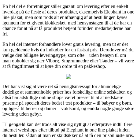
En hel del e-forretninger stiller garanti om levering efter en enkelt
hverdag på de fleste af deres produkter, eksempelvis Elephant in one
line plakat, men som trods alt er afhængig af at bestillingen køres
igennem før et givent klokkeslæt, med hensynstagen til at de har en
chance for at nå at få produktet betjent forinden medarbejderne har
fri.
En hel del internet forhandlere lover gratis levering, men tit er det
kun gældende hvis du indkøber for en fastsat pris. Derudover må du
vælge den billigste leveringstype, som ofte – uden hensyn til om
man opholder sig nær Viborg, Smørumnedre eller Tønder – vil være
at få fragtfirmaet til at køre din ordre til en pakkeshop.
Det har vist sig at være ret så hensigtsmæssigt for almindelige
dødelige at sammenholde priser hos forskellige online selskaber, og
altså har adskillige online shops været presset til at at nedskære
priserne på specielt deres bedst i test produkter – til babyer og børn,
og ligeså til herrer og damer – voldsomt, og endda nogle gange sikre
levering uden gebyr.
Til gengæld kan det trods alt vise sig nyttigt at efterprøve indtil flere
internet webshops efter tilbud på Elephant in one line plakat inden
du bestiller, sådan at man er skudsikker på at få den prisbilligste pris.