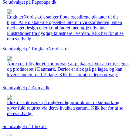
Se udvalget på Papapapa.dk
EngkjærNordisk.dk sælger flotte og stilrene plakater til dit
hjem. Alle plakaterne opsættes internt i virksomheden, enten
med eget design eller kombineret med nøje udvalgte
illustrationer fra dygtige kunstnere i verden. Klik her for at se
deres udvalg.
Se udvalget på EngkjærNordisk.dk
Aurea.dk tilbyder et stort udvalg af plakater, hvor alt er designet
og produceret i Danmark. Derfor er alt også på lager, og kan
leveres inden for 1-2 dage. Klik her for at se deres udvalg.
Se udvalget på Aurea.dk
Illux.dk fokuserer på miljøvenlig produktion i Danmark og
giver fuld returret via deres kvalitetsgaranti. Klik her for at se
deres udvalg.
Se udvalget på Illux.dk