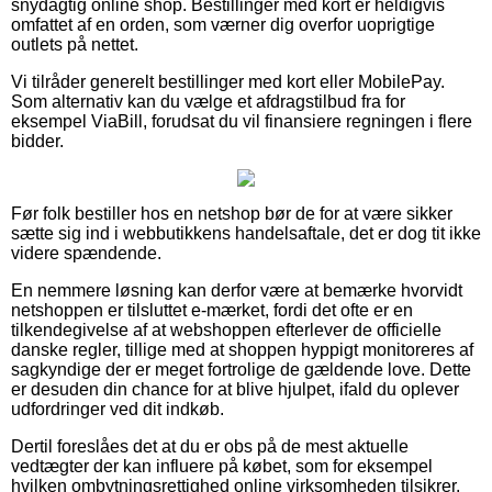
snydagtig online shop. Bestillinger med kort er heldigvis
omfattet af en orden, som værner dig overfor uoprigtige
outlets på nettet.
Vi tilråder generelt bestillinger med kort eller MobilePay.
Som alternativ kan du vælge et afdragstilbud fra for
eksempel ViaBill, forudsat du vil finansiere regningen i flere
bidder.
Før folk bestiller hos en netshop bør de for at være sikker
sætte sig ind i webbutikkens handelsaftale, det er dog tit ikke
videre spændende.
En nemmere løsning kan derfor være at bemærke hvorvidt
netshoppen er tilsluttet e-mærket, fordi det ofte er en
tilkendegivelse af at webshoppen efterlever de officielle
danske regler, tillige med at shoppen hyppigt monitoreres af
sagkyndige der er meget fortrolige de gældende love. Dette
er desuden din chance for at blive hjulpet, ifald du oplever
udfordringer ved dit indkøb.
Dertil foreslåes det at du er obs på de mest aktuelle
vedtægter der kan influere på købet, som for eksempel
hvilken ombytningsrettighed online virksomheden tilsikrer.