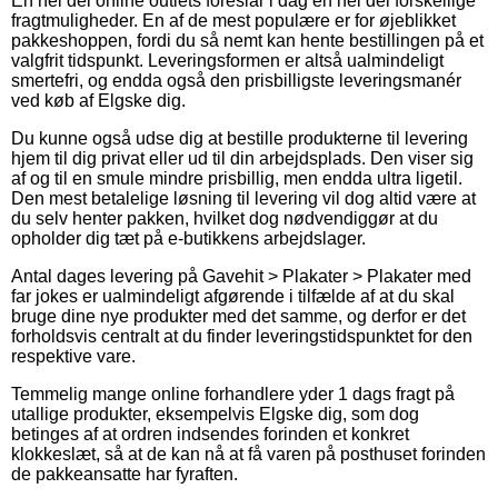
En hel del online outlets foreslår i dag en hel del forskellige
fragtmuligheder. En af de mest populære er for øjeblikket
pakkeshoppen, fordi du så nemt kan hente bestillingen på et
valgfrit tidspunkt. Leveringsformen er altså ualmindeligt
smertefri, og endda også den prisbilligste leveringsmanér
ved køb af Elgske dig.
Du kunne også udse dig at bestille produkterne til levering
hjem til dig privat eller ud til din arbejdsplads. Den viser sig
af og til en smule mindre prisbillig, men endda ultra ligetil.
Den mest betalelige løsning til levering vil dog altid være at
du selv henter pakken, hvilket dog nødvendiggør at du
opholder dig tæt på e-butikkens arbejdslager.
Antal dages levering på Gavehit > Plakater > Plakater med
far jokes er ualmindeligt afgørende i tilfælde af at du skal
bruge dine nye produkter med det samme, og derfor er det
forholdsvis centralt at du finder leveringstidspunktet for den
respektive vare.
Temmelig mange online forhandlere yder 1 dags fragt på
utallige produkter, eksempelvis Elgske dig, som dog
betinges af at ordren indsendes forinden et konkret
klokkeslæt, så at de kan nå at få varen på posthuset forinden
de pakkeansatte har fyraften.