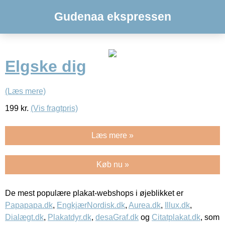
Gudenaa ekspressen
Elgske dig
(Læs mere)
199
kr.
(Vis fragtpris)
Læs mere »
Køb nu »
De mest populære plakat-webshops i øjeblikket er
Papapapa.dk
,
EngkjærNordisk.dk
,
Aurea.dk
,
Illux.dk
,
Dialægt.dk
,
Plakatdyr.dk
,
desaGraf.dk
og
Citatplakat.dk
, som