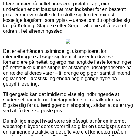
Flere firmaer på nettet præsterer portofri fragt, men
undertiden er det forudsat at man indkøber for en bestemt
pris. Derudover skulle du beslutte sig for den mindst
kostelige fragtform, som typisk – uanset om du opholder sig
tæt på Kolding, Slagelse eller Sorø – vil blive at få leveret
ordren til et afhentningssted.
Det er efterhånden ualmindeligt ukompliceret for
internetbrugere at søge sig frem til priser fra diverse
forhandlere på nettet, og ergo har langt de fleste forretninger
på nettet ikke kunne slippe for at stampe udsalgspriserne på
en række af deres varer – til drenge og piger, samt til mænd
og kvinder – drastisk, og endda nogle gange byde på
gebyrfri levering.
Til gengæld kan det imidlertid vise sig indbringende at
studere et par internet foretagender efter rabatkoder på
Elgske dig før du færdiggør din shopping, sådan at du er tryg
ved at få den skarpeste pris.
Du må lige meget hvad være så påvagt, at når en internet
webshop tilbyder deres varer til salg for en udsalgspris som
er hamrende attraktiv, er det ofte være et kendetegn på en