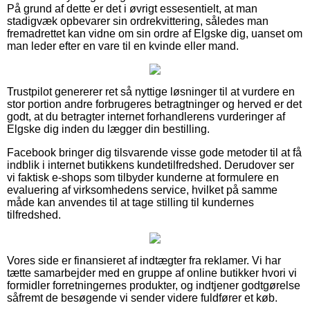
På grund af dette er det i øvrigt essesentielt, at man
stadigvæk opbevarer sin ordrekvittering, således man
fremadrettet kan vidne om sin ordre af Elgske dig, uanset om
man leder efter en vare til en kvinde eller mand.
Trustpilot genererer ret så nyttige løsninger til at vurdere en
stor portion andre forbrugeres betragtninger og herved er det
godt, at du betragter internet forhandlerens vurderinger af
Elgske dig inden du lægger din bestilling.
Facebook bringer dig tilsvarende visse gode metoder til at få
indblik i internet butikkens kundetilfredshed. Derudover ser
vi faktisk e-shops som tilbyder kunderne at formulere en
evaluering af virksomhedens service, hvilket på samme
måde kan anvendes til at tage stilling til kundernes
tilfredshed.
Vores side er finansieret af indtægter fra reklamer. Vi har
tætte samarbejder med en gruppe af online butikker hvori vi
formidler forretningernes produkter, og indtjener godtgørelse
såfremt de besøgende vi sender videre fuldfører et køb.