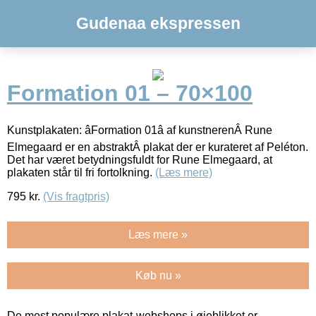
Gudenaa ekspressen
Formation 01 – 70×100
Kunstplakaten: âFormation 01â af kunstnerenÂ Rune
Elmegaard er en abstraktÂ plakat der er kurateret af Peléton.
Det har været betydningsfuldt for Rune Elmegaard, at
plakaten står til fri fortolkning.
(Læs mere)
795
kr.
(Vis fragtpris)
Læs mere »
Køb nu »
De mest populære plakat-webshops i øjeblikket er