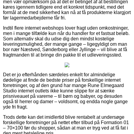
men vær opmærksom på at det er betinget af at bestillingen
køres igennem tidligere end et konkret tidspunkt, med det
formål at de med sikkerhed kan nå at få produkterne klargjort
før lagermedarbejderne får fri.
Indtil flere internet webshops lover fragt uden omkostninger,
men i mange tilfælde kun når du handler for et fastsat beløb.
Som alternativ skal du udse dig den mindst kostelige
leveringsmulighed, der mange gange – ligegyldigt om man
bor nær Næstved, Sønderborg eller Jyllinge – vil blive at få
fragtmanden til at bringe din pakke til et udleveringssted.
Det er jo efterhånden særdeles enkelt for almindelige
dødelige at finde de bedste priser på forskellige internet
forretninger, og af den grund har mange Rune Elmegaard
Studio internet outlets ikke kunne slippe for at sænke
prisniveauet på varerne – til børn og babyer, og desuden
også til herrer og damer – voldsomt, og endda nogle gange
yde fri fragt.
Trods dette kan det imidlertid blive rentabelt at undersøge
forskellige forretninger på nettet efter tilbud på Formation 01
– 70×100 før du shopper, sådan at man er tryg ved at få fat i
den mest betalelige pris.