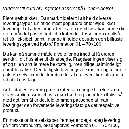
Vurderet til
4
ud af 5 stjerner baseret på
6
anmeldelser
Flere netbutikker i Danmark tildeler til alt held diverse
leveringstyper. En af de mest populære er for øjeblikket
levering til et afhentningssted, så du nemt selv kan hente din
ordre når det passer ind i din kalender. Løsningen er altså
ret så fleksibel, samt i mange tilfælde desuden den billigste
leveringstype ved køb af Formation 01 – 70×100.
Du kan på samme måde afveje for og imod at få ordren
sendt til dit hus eller til dit arbejde. Fragtløsningen viser sig
af og til en smule mere bekostelig, men tillige ualmindeligt
uproblematisk. Den billigste leveringsversion er dog at hente
pakken selv, men det forudsætter at du lever i kort afstand af
e-butikkens lager.
Antal dages levering på Plakater kan i nogle tilfælde være
usædvanlig essentiel hvis man har brug for ordren fluks, så
med det formål er det fuldkommen passende at man
besigtiger den forventede leveringsdato på det respektive
produkt.
En masse online selskaber frembyder dag-til-dag levering
på flere varenumre, eksempelvis Formation 01 – 70×100,