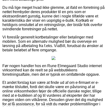
Du må lige meget hvad ikke glemme, at ifald en forretning på
nettet frembyder deres produkter til en pris som er
ekstraordinært gunstig, kunne det i nogle tilfælde være et
karakteristika der viser en uoprigtig e-butik. Kortkøb er
heldigvis omsluttet af en retningslinje, der bistår folk overfor
svindlende forretninger på nettet.
Vi foreslår generelt kortbetalinger eller betalinger med
mobilen. Som en alternativ mulighed bør du overveje en
løsning på afbetaling fra f.eks. ViaBill, forudsat du ønsker at
betale beløbet af flere omgange.
Før nogen handler hos en Rune Elmegaard Studio internet
virksomhed kan de reelt se på webbutikkens
forretningsaftale, men det er typisk en omfattende opgave.
Et andet forslag kan være at finde ud af om e-firmaet er e-
mærke tilsluttet, fordi det skulle være en påvisning af at
online virksomheden føjer de officielle danske regler, tillige
med at e-butikken af og til vurderes af eksperter der har
megen viden om vilkårene. Desuden giver det dig mulighed
for at få assistance, for så vidt du møder problemstillinger i