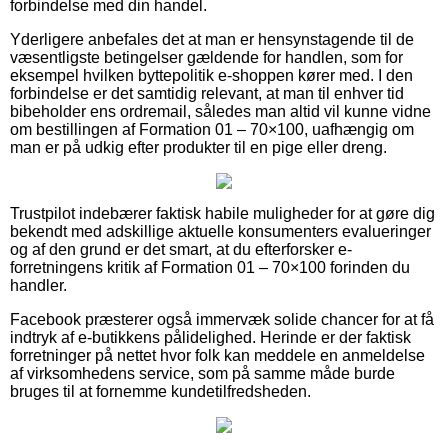
forbindelse med din handel.
Yderligere anbefales det at man er hensynstagende til de
væsentligste betingelser gældende for handlen, som for
eksempel hvilken byttepolitik e-shoppen kører med. I den
forbindelse er det samtidig relevant, at man til enhver tid
bibeholder ens ordremail, således man altid vil kunne vidne
om bestillingen af Formation 01 – 70×100, uafhængig om
man er på udkig efter produkter til en pige eller dreng.
Trustpilot indebærer faktisk habile muligheder for at gøre dig
bekendt med adskillige aktuelle konsumenters evalueringer
og af den grund er det smart, at du efterforsker e-
forretningens kritik af Formation 01 – 70×100 forinden du
handler.
Facebook præsterer også immervæk solide chancer for at få
indtryk af e-butikkens pålidelighed. Herinde er der faktisk
forretninger på nettet hvor folk kan meddele en anmeldelse
af virksomhedens service, som på samme måde burde
bruges til at fornemme kundetilfredsheden.