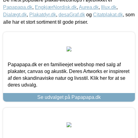
Papapapa.dk
,
EngkjærNordisk.dk
,
Aurea.dk
,
Illux.dk
,
Dialægt.dk
,
Plakatdyr.dk
,
desaGraf.dk
og
Citatplakat.dk
, som
alle har et stort sortiment til gode priser.
Papapapa.dk er en familieejet webshop med salg af
plakater, canvas og akustik. Deres Artworks er inspireret
af den skandinaviske natur og livsstil. Klik her for at se
deres udvalg.
Se udvalget på Papapapa.dk