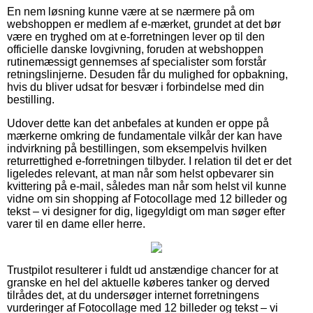
En nem løsning kunne være at se nærmere på om
webshoppen er medlem af e-mærket, grundet at det bør
være en tryghed om at e-forretningen lever op til den
officielle danske lovgivning, foruden at webshoppen
rutinemæssigt gennemses af specialister som forstår
retningslinjerne. Desuden får du mulighed for opbakning,
hvis du bliver udsat for besvær i forbindelse med din
bestilling.
Udover dette kan det anbefales at kunden er oppe på
mærkerne omkring de fundamentale vilkår der kan have
indvirkning på bestillingen, som eksempelvis hvilken
returrettighed e-forretningen tilbyder. I relation til det er det
ligeledes relevant, at man når som helst opbevarer sin
kvittering på e-mail, således man når som helst vil kunne
vidne om sin shopping af Fotocollage med 12 billeder og
tekst – vi designer for dig, ligegyldigt om man søger efter
varer til en dame eller herre.
Trustpilot resulterer i fuldt ud anstændige chancer for at
granske en hel del aktuelle køberes tanker og derved
tilrådes det, at du undersøger internet forretningens
vurderinger af Fotocollage med 12 billeder og tekst – vi