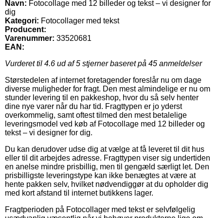
Navn:
Fotocollage med 12 billeder og tekst – vi designer for
dig
Kategori:
Fotocollager med tekst
Producent:
Varenummer:
33520681
EAN:
Vurderet til
4.6
ud af 5 stjerner baseret på
45
anmeldelser
Størstedelen af internet foretagender foreslår nu om dage
diverse muligheder for fragt. Den mest almindelige er nu om
stunder levering til en pakkeshop, hvor du så selv henter
dine nye varer når du har tid. Fragttypen er jo yderst
overkommelig, samt oftest tilmed den mest betalelige
leveringsmodel ved køb af Fotocollage med 12 billeder og
tekst – vi designer for dig.
Du kan derudover udse dig at vælge at få leveret til dit hus
eller til dit arbejdes adresse. Fragttypen viser sig undertiden
en anelse mindre prisbillig, men til gengæld særligt let. Den
prisbilligste leveringstype kan ikke benægtes at være at
hente pakken selv, hvilket nødvendiggør at du opholder dig
med kort afstand til internet butikkens lager.
Fragtperioden på Fotocollager med tekst er selvfølgelig