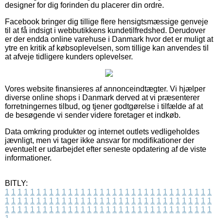
designer for dig forinden du placerer din ordre.
Facebook bringer dig tillige flere hensigtsmæssige genveje
til at få indsigt i webbutikkens kundetilfredshed. Derudover
er der endda online varehuse i Danmark hvor det er muligt at
ytre en kritik af købsoplevelsen, som tillige kan anvendes til
at afveje tidligere kunders oplevelser.
Vores website finansieres af annonceindtægter. Vi hjælper
diverse online shops i Danmark derved at vi præsenterer
forretningernes tilbud, og tjener godtgørelse i tilfælde af at
de besøgende vi sender videre foretager et indkøb.
Data omkring produkter og internet outlets vedligeholdes
jævnligt, men vi tager ikke ansvar for modifikationer der
eventuelt er udarbejdet efter seneste opdatering af de viste
informationer.
BITLY:
1
1
1
1
1
1
1
1
1
1
1
1
1
1
1
1
1
1
1
1
1
1
1
1
1
1
1
1
1
1
1
1
1
1
1
1
1
1
1
1
1
1
1
1
1
1
1
1
1
1
1
1
1
1
1
1
1
1
1
1
1
1
1
1
1
1
1
1
1
1
1
1
1
1
1
1
1
1
1
1
1
1
1
1
1
1
1
1
1
1
1
1
1
1
1
1
1
1
1