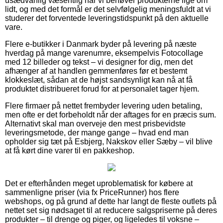
usædvanlig væsentlig når vi behøver produkterne lige om
lidt, og med det formål er det selvfølgelig meningsfuldt at vi
studerer det forventede leveringstidspunkt på den aktuelle
vare.
Flere e-butikker i Danmark byder på levering på næste
hverdag på mange varenumre, eksempelvis Fotocollage
med 12 billeder og tekst – vi designer for dig, men det
afhænger af at handlen gemmenføres før et bestemt
klokkeslæt, sådan at de højst sandsynligt kan nå at få
produktet distribueret forud for at personalet tager hjem.
Flere firmaer på nettet frembyder levering uden betaling,
men ofte er det forbeholdt når der aftages for en præcis sum.
Alternativt skal man overveje den mest prisbevidste
leveringsmetode, der mange gange – hvad end man
opholder sig tæt på Esbjerg, Nakskov eller Sæby – vil blive
at få kørt dine varer til en pakkeshop.
Det er efterhånden meget uproblematisk for købere at
sammenligne priser (via fx PriceRunner) hos flere
webshops, og på grund af dette har langt de fleste outlets på
nettet set sig nødsaget til at reducere salgspriserne på deres
produkter – til drenge og piger, og ligeledes til voksne –