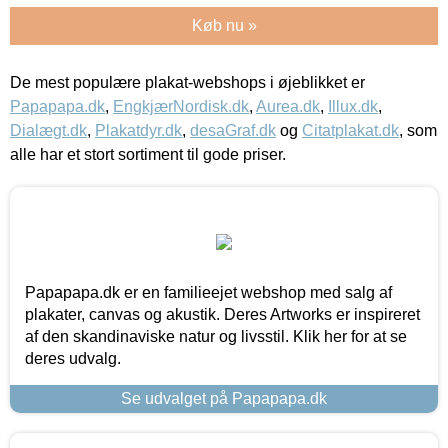
Køb nu »
De mest populære plakat-webshops i øjeblikket er
Papapapa.dk
,
EngkjærNordisk.dk
,
Aurea.dk
,
Illux.dk
,
Dialægt.dk
,
Plakatdyr.dk
,
desaGraf.dk
og
Citatplakat.dk
, som
alle har et stort sortiment til gode priser.
Papapapa.dk er en familieejet webshop med salg af
plakater, canvas og akustik. Deres Artworks er inspireret
af den skandinaviske natur og livsstil. Klik her for at se
deres udvalg.
Se udvalget på Papapapa.dk