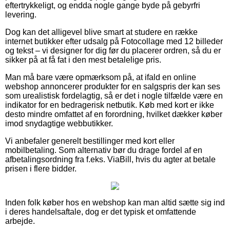
eftertrykkeligt, og endda nogle gange byde på gebyrfri
levering.
Dog kan det alligevel blive smart at studere en række
internet butikker efter udsalg på Fotocollage med 12 billeder
og tekst – vi designer for dig før du placerer ordren, så du er
sikker på at få fat i den mest betalelige pris.
Man må bare være opmærksom på, at ifald en online
webshop annoncerer produkter for en salgspris der kan ses
som urealistisk fordelagtig, så er det i nogle tilfælde være en
indikator for en bedragerisk netbutik. Køb med kort er ikke
desto mindre omfattet af en forordning, hvilket dækker køber
imod snydagtige webbutikker.
Vi anbefaler generelt bestillinger med kort eller
mobilbetaling. Som alternativ bør du drage fordel af en
afbetalingsordning fra f.eks. ViaBill, hvis du agter at betale
prisen i flere bidder.
Inden folk køber hos en webshop kan man altid sætte sig ind
i deres handelsaftale, dog er det typisk et omfattende
arbejde.