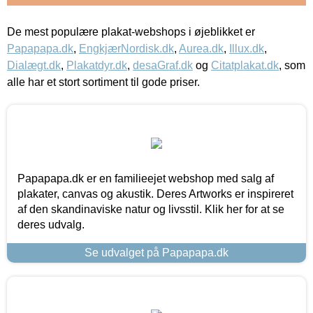
De mest populære plakat-webshops i øjeblikket er
Papapapa.dk
,
EngkjærNordisk.dk
,
Aurea.dk
,
Illux.dk
,
Dialægt.dk
,
Plakatdyr.dk
,
desaGraf.dk
og
Citatplakat.dk
, som
alle har et stort sortiment til gode priser.
Papapapa.dk er en familieejet webshop med salg af
plakater, canvas og akustik. Deres Artworks er inspireret
af den skandinaviske natur og livsstil. Klik her for at se
deres udvalg.
Se udvalget på Papapapa.dk