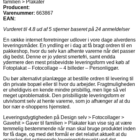
familien > Plakater
Producent:
Varenummer:
663867
EAN:
Vurderet til
4.8
ud af 5 stjerner baseret på
24
anmeldelser
En række internet forretninger udlover i vore dage alverdens
leveringsmåder. En yndling er i dag at få bragt ordren til en
pakkeshop, hvor du selv kan afhente varerne når det passer
dig bedst. Denne er jo yderst smertefri, samt endda
ydermere den mest prisbevidste leveringsform ved køb af
Fotoplakat – Fotocollage – 4 billeder – Personliggør.
Du bør alternativt planlægge at bestille ordren til levering til
din private bopæl eller til hvor du arbejder. Fragtmuligheden
er uheldigvis en kende mindre prisbillig, men lige så vel
meget uproblematisk. Den prisbilligste leveringsform er
utvivlsomt selv at hente varerne, som jo afhænger af at du
bor nær e-shoppens hjemsted.
Leveringsdygtigheden på Design selv > Fotocollager >
Gavehit > Gaver til familien > Plakater kan vise sig at være
temmelig bestemmende når man skal bruge produktet inden
for få dage, og med det formål er det relativt aktuelt at du
gransker det estimerede leveringstidspunkt ved det