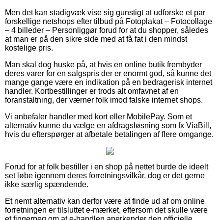
Men det kan stadigvæk vise sig gunstigt at udforske et par
forskellige netshops efter tilbud på Fotoplakat – Fotocollage
– 4 billeder – Personliggør forud for at du shopper, således
at man er på den sikre side med at få fat i den mindst
kostelige pris.
Man skal dog huske på, at hvis en online butik frembyder
deres varer for en salgspris der er enormt god, så kunne det
mange gange være en indikation på en bedragerisk internet
handler. Kortbestillinger er trods alt omfavnet af en
foranstaltning, der værner folk imod falske internet shops.
Vi anbefaler handler med kort eller MobilePay. Som et
alternativ kunne du vælge en afdragsløsning som fx ViaBill,
hvis du efterspørger at afbetale betalingen af flere omgange.
Forud for at folk bestiller i en shop på nettet burde de ideelt
set løbe igennem deres forretningsvilkår, dog er det gerne
ikke særlig spændende.
Et nemt alternativ kan derfor være at finde ud af om online
forretningen er tilsluttet e-mærket, eftersom det skulle være
et fingerpeg om at e-handlen anerkender den officielle