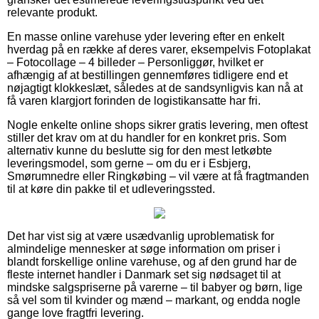
relevante produkt.
En masse online varehuse yder levering efter en enkelt
hverdag på en række af deres varer, eksempelvis Fotoplakat
– Fotocollage – 4 billeder – Personliggør, hvilket er
afhængig af at bestillingen gennemføres tidligere end et
nøjagtigt klokkeslæt, således at de sandsynligvis kan nå at
få varen klargjort forinden de logistikansatte har fri.
Nogle enkelte online shops sikrer gratis levering, men oftest
stiller det krav om at du handler for en konkret pris. Som
alternativ kunne du beslutte sig for den mest letkøbte
leveringsmodel, som gerne – om du er i Esbjerg,
Smørumnedre eller Ringkøbing – vil være at få fragtmanden
til at køre din pakke til et udleveringssted.
Det har vist sig at være usædvanlig uproblematisk for
almindelige mennesker at søge information om priser i
blandt forskellige online varehuse, og af den grund har de
fleste internet handler i Danmark set sig nødsaget til at
mindske salgspriserne på varerne – til babyer og børn, lige
så vel som til kvinder og mænd – markant, og endda nogle
gange love fragtfri levering.