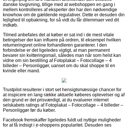
danske lovgivning, tillige med at webshoppen en gang i
mellem kontrolleres af eksperter der har den nødvendige
knowhow om de gældende regulativer. Dette er desuden din
lejlighed til opbakning, for så vidt du får dilemmaer ved dit
indkøb.
Tilmed anbefales det at køber er sat ind i de mest vitale
betingelser der kan influere på ordren, til eksempel hvilken
returneringsret online forhandleren garanterer. I den
forbindelse er det ligeledes vigtigt, at man permanent
bevarer sin kvitteringsmail, således man når som helst kan
vidne om sin bestilling af Fotoplakat – Fotocollage – 4
billeder – Personliggør, uanset om du skal shoppe til en
kvinde eller mand.
Trustpilot resulterer i stort set hensigtsmæssige chancer for
at inspicere en lang række aktuelle køberes oplevelser og af
den grund er det prisværdigt, at du evaluerer internet
selskabets ratings af Fotoplakat – Fotocollage – 4 billeder –
Personliggør før du køber.
Facebook fremskaffer ligeledes fuldt ud nyttige muligheder
for at få indsigt i e-shoppens popularitet. Desuden ses