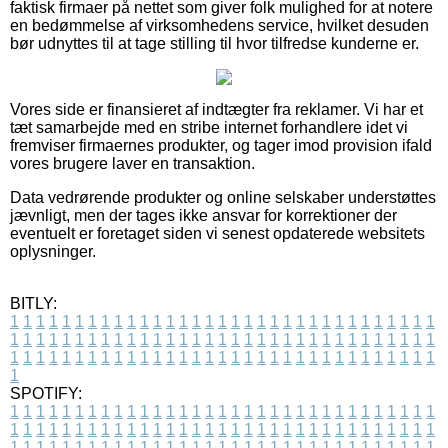
faktisk firmaer på nettet som giver folk mulighed for at notere
en bedømmelse af virksomhedens service, hvilket desuden
bør udnyttes til at tage stilling til hvor tilfredse kunderne er.
Vores side er finansieret af indtægter fra reklamer. Vi har et
tæt samarbejde med en stribe internet forhandlere idet vi
fremviser firmaernes produkter, og tager imod provision ifald
vores brugere laver en transaktion.
Data vedrørende produkter og online selskaber understøttes
jævnligt, men der tages ikke ansvar for korrektioner der
eventuelt er foretaget siden vi senest opdaterede websitets
oplysninger.
BITLY:
1
1
1
1
1
1
1
1
1
1
1
1
1
1
1
1
1
1
1
1
1
1
1
1
1
1
1
1
1
1
1
1
1
1
1
1
1
1
1
1
1
1
1
1
1
1
1
1
1
1
1
1
1
1
1
1
1
1
1
1
1
1
1
1
1
1
1
1
1
1
1
1
1
1
1
1
1
1
1
1
1
1
1
1
1
1
1
1
1
1
1
1
1
1
1
1
1
1
1
1
SPOTIFY:
1
1
1
1
1
1
1
1
1
1
1
1
1
1
1
1
1
1
1
1
1
1
1
1
1
1
1
1
1
1
1
1
1
1
1
1
1
1
1
1
1
1
1
1
1
1
1
1
1
1
1
1
1
1
1
1
1
1
1
1
1
1
1
1
1
1
1
1
1
1
1
1
1
1
1
1
1
1
1
1
1
1
1
1
1
1
1
1
1
1
1
1
1
1
1
1
1
1
1