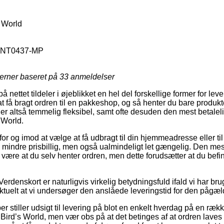
s World
NT0437-MP
jerner baseret på
33
anmeldelser
ettet tildeler i øjeblikket en hel del forskellige former for lev
at få bragt ordren til en pakkeshop, og så henter du bare produk
 er altså temmelig fleksibel, samt ofte desuden den mest betalel
 World.
 for og imod at vælge at få udbragt til din hjemmeadresse eller ti
e mindre prisbillig, men også ualmindeligt let gængelig. Den mest
de være at du selv henter ordren, men dette forudsætter at du befi
erdenskort er naturligvis virkelig betydningsfuld ifald vi har bru
 aktuelt at vi undersøger den anslåede leveringstid for den pågæ
 stiller udsigt til levering på blot en enkelt hverdag på en rækk
ird’s World, men vær obs på at det betinges af at ordren laves f