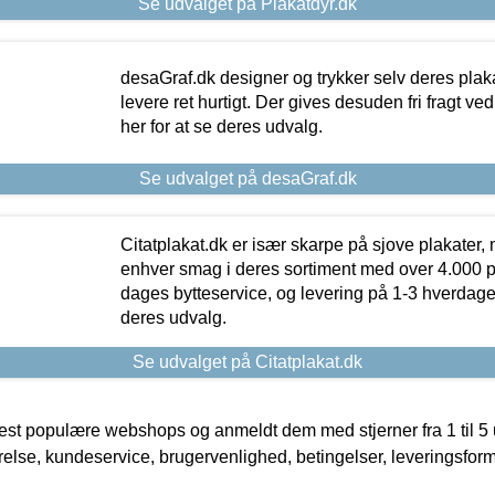
Se udvalget på Plakatdyr.dk
desaGraf.dk designer og trykker selv deres plaka
levere ret hurtigt. Der gives desuden fri fragt ve
her for at se deres udvalg.
Se udvalget på desaGraf.dk
Citatplakat.dk er især skarpe på sjove plakater, m
enhver smag i deres sortiment med over 4.000 p
dages bytteservice, og levering på 1-3 hverdage. 
deres udvalg.
Se udvalget på Citatplakat.dk
t populære webshops og anmeldt dem med stjerner fra 1 til 5 ud
rrelse, kundeservice, brugervenlighed, betingelser, leveringsfor