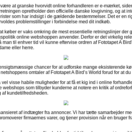
r være at granske hvorvidt online forhandleren er e-mærket, sid
forretningen opretholder den officielle danske lovgivning, og at in
jurister som har indsigt i de gældende bestemmelser. Det er en ri
voldes problemstillinger i forbindelse med dit indkøb.
 køber er vaks omkring de mest essentielle retningslinjer der g
olitik online webshoppen anvender. Derfor er det virkelig rele
å man til enhver tid vil kunne eftervise ordren af Fototapet A Bir
dame eller herre.
t hensigtsmæssige chancer for at udforske mange eksisterende kø
er netshoppens omtaler af Fototapet A Bird’s World forud for at du
vel visse habile muligheder for at få et kig ind i online forhandl
e webshops som tilbyder kunderne at notere en kritik af ordrefor
g af kundetilfredsheden.
nsieret af indtægter fra annoncer. Vi har tætte samarbejder me
promoverer firmaernes varer, og tjener provision når en bruger f