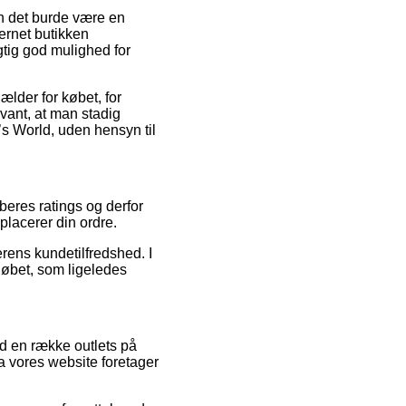
en det burde være en
ternet butikken
gtig god mulighed for
ælder for købet, for
vant, at man stadig
d’s World, uden hensyn til
beres ratings og derfor
 placerer din ordre.
erens kundetilfredshed. I
løbet, som ligeledes
d en række outlets på
ra vores website foretager