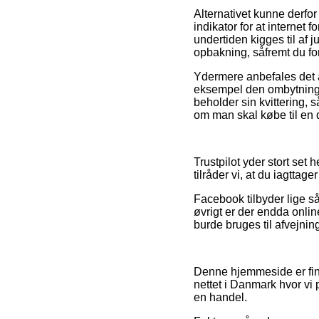
Alternativet kunne derfo
indikator for at internet 
undertiden kigges til af 
opbakning, såfremt du for
Ydermere anbefales det at
eksempel den ombytningsp
beholder sin kvittering, s
om man skal købe til en 
Trustpilot yder stort se
tilråder vi, at du iagttag
Facebook tilbyder lige så 
øvrigt er der endda onlin
burde bruges til afvejnin
Denne hjemmeside er fina
nettet i Danmark hvor vi 
en handel.