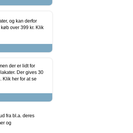
ter, og kan derfor
d køb over 399 kr. Klik
en der er lidt for
lakater. Der gives 30
Klik her for at se
 fra bl.a. deres
mer og