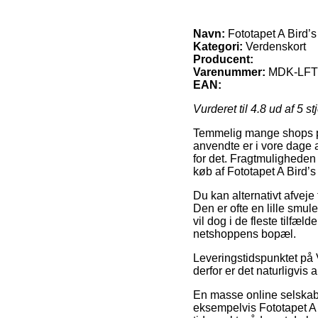
Navn:
Fototapet A Bird’
Kategori:
Verdenskort
Producent:
Varenummer:
MDK-LFT
EAN:
Vurderet til
4.8
ud af 5 st
Temmelig mange shops på n
anvendte er i vore dage 
for det. Fragtmuligheden
køb af Fototapet A Bird’s
Du kan alternativt afveje
Den er ofte en lille smul
vil dog i de fleste tilfæl
netshoppens bopæl.
Leveringstidspunktet på V
derfor er det naturligvis
En masse online selskaber
eksempelvis Fototapet A B