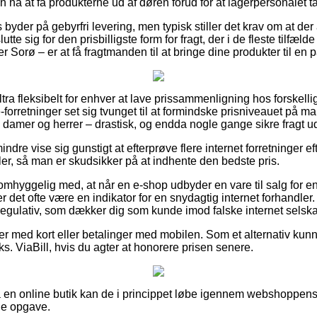
n nå at få produkterne ud af døren forud for at lagerpersonalet t
yder på gebyrfri levering, men typisk stiller det krav om at der 
tte sig for den prisbilligste form for fragt, der i de fleste tilfæld
er Sorø – er at få fragtmanden til at bringe dine produkter til en
ultra fleksibelt for enhver at lave prissammenligning hos forskell
forretninger set sig tvunget til at formindske prisniveauet på man
 til damer og herrer – drastisk, og endda nogle gange sikre fragt 
dre vise sig gunstigt at efterprøve flere internet forretninger ef
ller, så man er skudsikker på at indhente den bedste pris.
omhyggelig med, at når en e-shop udbyder en vare til salg for 
 det ofte være en indikator for en snydagtig internet forhandler
 regulativ, som dækker dig som kunde imod falske internet selska
dler med kort eller betalinger med mobilen. Som et alternativ ku
ks. ViaBill, hvis du agter at honorere prisen senere.
 en online butik kan de i princippet løbe igennem webshoppens 
de opgave.