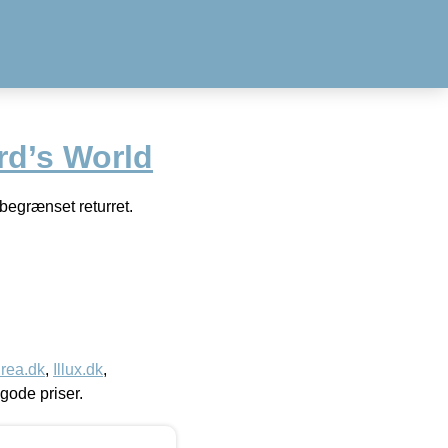
rd’s World
begrænset returret.
rea.dk
,
Illux.dk
,
l gode priser.