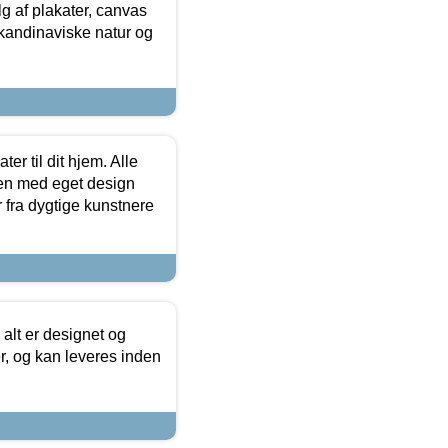
 af plakater, canvas
skandinaviske natur og
er til dit hjem. Alle
ten med eget design
r fra dygtige kunstnere
 alt er designet og
r, og kan leveres inden