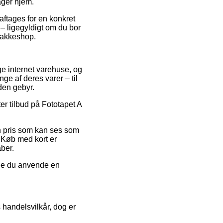
ager hjem.
aftages for en konkret
e – ligegyldigt om du bor
 pakkeshop.
ige internet varehuse, og
ge af deres varer – til
uden gebyr.
ter tilbud på Fototapet A
en pris som kan ses som
. Køb med kort er
ber.
nne du anvende en
handelsvilkår, dog er