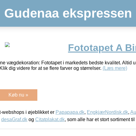
Gudenaa ekspressen
Fototapet A Bi
ne vægdekoration: Fototapet i markedets bedste kvalitet. Altid u
Klik dig videre for at se flere farver og størrelser.
(Læs mere)
Køb nu »
-webshops i øjeblikket er
Papapapa.dk
,
EngkjærNordisk.dk
,
Au
,
desaGraf.dk
og
Citatplakat.dk
, som alle har et stort sortiment ti