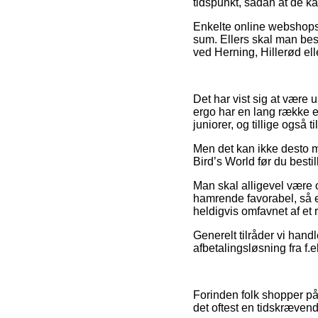
tidspunkt, sådan at de ka
Enkelte online webshops b
sum. Ellers skal man beslu
ved Herning, Hillerød ell
Det har vist sig at være 
ergo har en lang række e-
juniorer, og tillige også
Men det kan ikke desto min
Bird’s World før du besti
Man skal alligevel være 
hamrende favorabel, så er
heldigvis omfavnet af et
Generelt tilråder vi han
afbetalingsløsning fra f.e
Forinden folk shopper på
det oftest en tidskræven