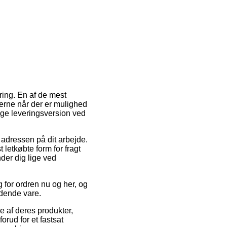
ering. En af de mest
terne når der er mulighed
ige leveringsversion ved
l adressen på dit arbejde.
 letkøbte form for fragt
nder dig lige ved
g for ordren nu og her, og
ldende vare.
e af deres produkter,
orud for et fastsat