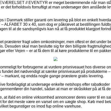
EVÆRELSET // EVENTYR er meget bestemmende når man står 
 er det forholdsvis fornuftigt at man undersøger den anslåede lev
i Danmark stiller garanti om levering på blot en enkelt hverdag
ALFABET 30 x 40, som dog er påkrævet at bestillingen fuldbyr
gen til at de sandsynligvis kan nå at få produktet klargjort for
tet præsterer fragt uden omkostninger, men oftest er det under be
is. Desuden skal man beslutte sig for den billigste fragtmulighed,
ør eller Vejen – er at få dem til at køre produkterne til en pakk
ommeligt for forbrugerne at vurdere prisniveauet hos diverse on
 fundet det nødvendigt at sænke prisniveauet på produkterne – t
 – markant, og endda nogle gange præstere gratis levering.
 blive fordelagtigt at undersøge enkelte netshops efter rabatko
ennemfører din handel, sådan at man er skråsikker på at få den
, at ifald en online virksomhed annoncerer deres varer til en sa
det for det meste være en varsel om en uægte shop. Køb med betal
vilket begunstiger os imod fup online varehuse.