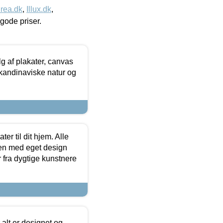
rea.dk
,
Illux.dk
,
l gode priser.
 af plakater, canvas
skandinaviske natur og
er til dit hjem. Alle
ten med eget design
r fra dygtige kunstnere
 alt er designet og