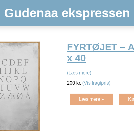
Gudenaa ekspressen
FYRTØJET – 
x 40
(Læs mere)
200
kr.
(Vis fragtpris)
Læs mere »
Kø