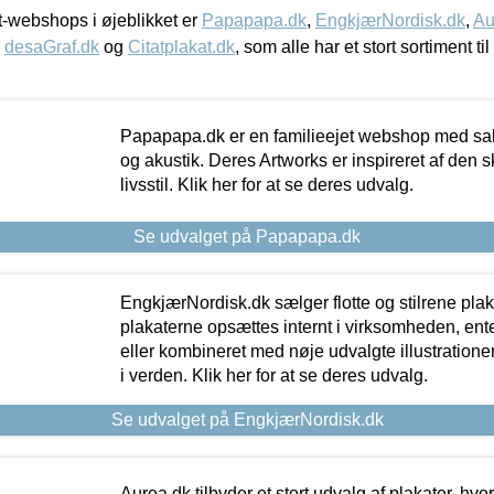
-webshops i øjeblikket er
Papapapa.dk
,
EngkjærNordisk.dk
,
Au
,
desaGraf.dk
og
Citatplakat.dk
, som alle har et stort sortiment ti
Papapapa.dk er en familieejet webshop med salg
og akustik. Deres Artworks er inspireret af den 
livsstil. Klik her for at se deres udvalg.
Se udvalget på Papapapa.dk
EngkjærNordisk.dk sælger flotte og stilrene plakat
plakaterne opsættes internt i virksomheden, en
eller kombineret med nøje udvalgte illustratione
i verden. Klik her for at se deres udvalg.
Se udvalget på EngkjærNordisk.dk
Aurea.dk tilbyder et stort udvalg af plakater, hvor