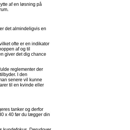
ytte af en løsning på
srum.
er det almindeligvis en
lket ofte er en indikator
oppen af og til
 giver det dig chance
fulde reglementer der
ilbyder. I den
man senere vil kunne
r til en kvinde eller
ugeres tanker og derfor
0 x 40 før du lægger din
ets kundefokus. Derudover