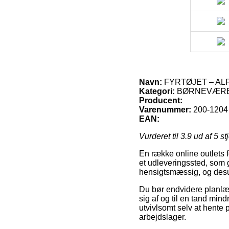
Navn:
FYRTØJET – ALF
Kategori:
BØRNEVÆREL
Producent:
Varenummer:
200-1204
EAN:
Vurderet til
3.9
ud af 5 st
En række online outlets fo
et udleveringssted, som g
hensigtsmæssig, og des
Du bør endvidere planlægg
sig af og til en tand min
utvivlsomt selv at hente 
arbejdslager.