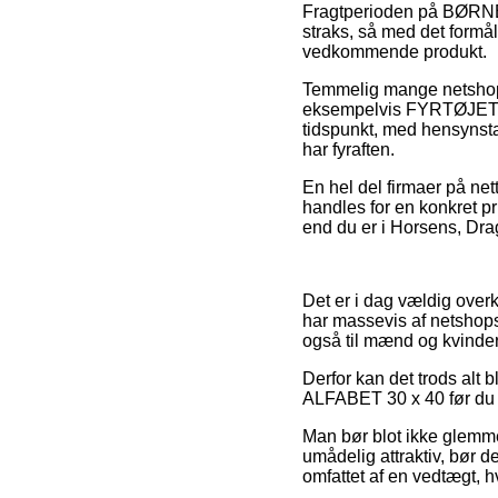
Fragtperioden på BØRN
straks, så med det formål
vedkommende produkt.
Temmelig mange netshops 
eksempelvis FYRTØJET – 
tidspunkt, med hensynsta
har fyraften.
En hel del firmaer på net
handles for en konkret pr
end du er i Horsens, Drag
Det er i dag vældig overk
har massevis af netshops
også til mænd og kvinder
Derfor kan det trods alt
ALFABET 30 x 40 før du g
Man bør blot ikke glemme
umådelig attraktiv, bør 
omfattet af en vedtægt, h