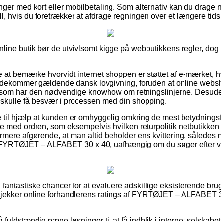
linger med kort eller mobilbetaling. Som alternativ kan du drage n
Bill, hvis du foretrækker at afdrage regningen over et længere tid
nline butik bør de utvivlsomt kigge på webbutikkens regler, dog 
 at bemærke hvorvidt internet shoppen er støttet af e-mærket, hvi
imødekommer gældende dansk lovgivning, foruden at online websh
som har den nødvendige knowhow om retningslinjerne. Desuden
du skulle få besvær i processen med din shopping.
 til hjælp at kunden er omhyggelig omkring de mest betydnings
lse med ordren, som eksempelvis hvilken returpolitik netbutikken t
ere afgørende, at man altid beholder ens kvittering, således 
f FYRTØJET – ALFABET 30 x 40, uafhængig om du søger efter vare
tid fantastiske chancer for at evaluere adskillige eksisterende br
 tjekker online forhandlerens ratings af FYRTØJET – ALFABET 3
fuldstændig pæne løsninger til at få indblik i internet selskab