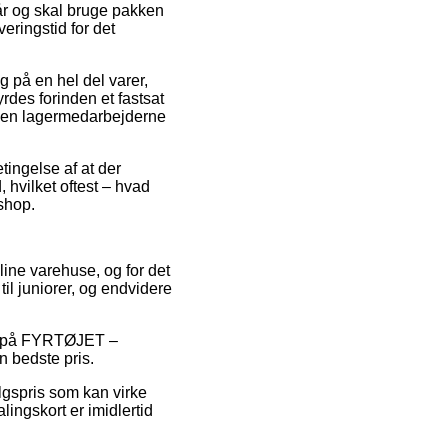
og skal bruge pakken
eringstid for det
 på en hel del varer,
des forinden et fastsat
inden lagermedarbejderne
tingelse af at der
 hvilket oftest – hvad
eshop.
line varehuse, og for det
il juniorer, og endvidere
der på FYRTØJET –
 bedste pris.
lgspris som kan virke
ingskort er imidlertid