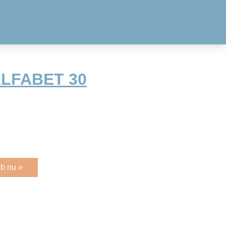
ALFABET 30
b nu »