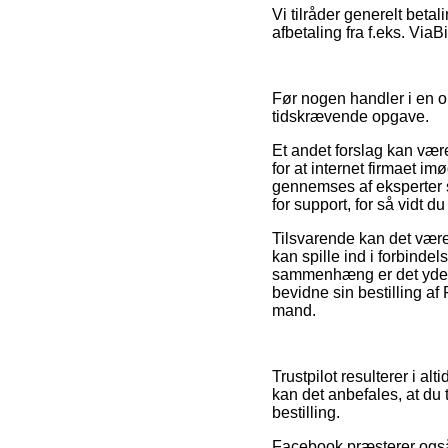
Vi tilråder generelt beta
afbetaling fra f.eks. Via
Før nogen handler i en o
tidskrævende opgave.
Et andet forslag kan være
for at internet firmaet 
gennemses af eksperter 
for support, for så vidt 
Tilsvarende kan det være
kan spille ind i forbinde
sammenhæng er det yderm
bevidne sin bestilling a
mand.
Trustpilot resulterer i al
kan det anbefales, at du
bestilling.
Facebook præsterer også 