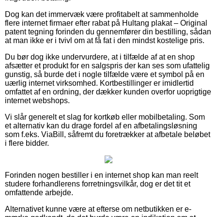
Dog kan det immervæk være profitabelt at sammenholde
flere internet firmaer efter rabat på Hultang plakat – Original
patent tegning forinden du gennemfører din bestilling, sådan
at man ikke er i tvivl om at få fat i den mindst kostelige pris.
Du bør dog ikke undervurdere, at i tilfælde af at en shop
afsætter et produkt for en salgspris der kan ses som ufattelig
gunstig, så burde det i nogle tilfælde være et symbol på en
uærlig internet virksomhed. Kortbestillinger er imidlertid
omfattet af en ordning, der dækker kunden overfor uoprigtige
internet webshops.
Vi slår generelt et slag for kortkøb eller mobilbetaling. Som
et alternativ kan du drage fordel af en afbetalingsløsning
som f.eks. ViaBill, såfremt du foretrækker at afbetale beløbet
i flere bidder.
Forinden nogen bestiller i en internet shop kan man reelt
studere forhandlerens forretningsvilkår, dog er det tit et
omfattende arbejde.
Alternativet kunne være at efterse om netbutikken er e-