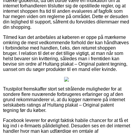
mærke godkendt, da det burde være en indikation om at
internet forhandleren tilslutter sig de opstillede regler, og at
internet shoppen fra tid til anden evalueres af fagfolk som
har megen viden om reglerne på området. Dette er desuden
din lejlighed til support, såfremt du forvoldes dilemmaer med
din shopping.
Tilmed kan det anbefales at køberen er oppe på mærkerne
omkring de mest vedkommende forhold der kan håndhæves
i forbindelse med handlen, f.eks. den returret shoppen
bruger. I relation til det er det tillige vigtigt, at man når som
helst bevarer sin kvittering, således man i fremtiden kan
bevise sin ordre af Hultang plakat – Original patent tegning,
uanset om du søger produkter til en mand eller kvinde.
Trustpilot fremskaffer stort set strålende muligheder for at
sondere flere nuværende forbrugeres erfaringer og af den
grund rekommanderer vi, at du kigger nærmere på internet
selskabets ratings af Hultang plakat – Original patent
tegning før du køber.
Facebook leverer for øvrigt faktisk habile chancer for at få et
kig ind i e-firmaets pålidelighed. Desuden ses en del internet
handler hvor man kan udfærdige en omtale af