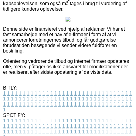
købsoplevelsen, som også må tages i brug til vurdering af
tidligere kunders oplevelser.
Denne side er finansieret ved hjælp af reklamer. Vi har et
fast samarbejde med et hav af e-firmaer i form af at vi
annoncerer forretningernes tilbud, og får godtgørelse
forudsat den besøgende vi sender videre fuldfører en
bestilling.
Orientering vedrørende tilbud og internet firmaer opdateres
ofte, men vi påtager os ikke ansvaret for modifikationer der
er realiseret efter sidste opdatering af de viste data.
BITLY:
1
1
1
1
1
1
1
1
1
1
1
1
1
1
1
1
1
1
1
1
1
1
1
1
1
1
1
1
1
1
1
1
1
1
1
1
1
1
1
1
1
1
1
1
1
1
1
1
1
1
1
1
1
1
1
1
1
1
1
1
1
1
1
1
1
1
1
1
1
1
1
1
1
1
1
1
1
1
1
1
1
1
1
1
1
1
1
1
1
1
1
1
1
1
1
1
1
1
1
1
SPOTIFY:
1
1
1
1
1
1
1
1
1
1
1
1
1
1
1
1
1
1
1
1
1
1
1
1
1
1
1
1
1
1
1
1
1
1
1
1
1
1
1
1
1
1
1
1
1
1
1
1
1
1
1
1
1
1
1
1
1
1
1
1
1
1
1
1
1
1
1
1
1
1
1
1
1
1
1
1
1
1
1
1
1
1
1
1
1
1
1
1
1
1
1
1
1
1
1
1
1
1
1