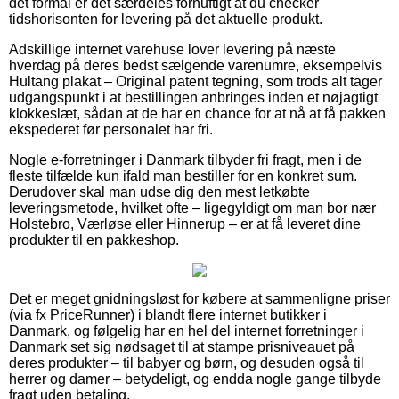
det formål er det særdeles fornuftigt at du checker
tidshorisonten for levering på det aktuelle produkt.
Adskillige internet varehuse lover levering på næste
hverdag på deres bedst sælgende varenumre, eksempelvis
Hultang plakat – Original patent tegning, som trods alt tager
udgangspunkt i at bestillingen anbringes inden et nøjagtigt
klokkeslæt, sådan at de har en chance for at nå at få pakken
ekspederet før personalet har fri.
Nogle e-forretninger i Danmark tilbyder fri fragt, men i de
fleste tilfælde kun ifald man bestiller for en konkret sum.
Derudover skal man udse dig den mest letkøbte
leveringsmetode, hvilket ofte – ligegyldigt om man bor nær
Holstebro, Værløse eller Hinnerup – er at få leveret dine
produkter til en pakkeshop.
Det er meget gnidningsløst for købere at sammenligne priser
(via fx PriceRunner) i blandt flere internet butikker i
Danmark, og følgelig har en hel del internet forretninger i
Danmark set sig nødsaget til at stampe prisniveauet på
deres produkter – til babyer og børn, og desuden også til
herrer og damer – betydeligt, og endda nogle gange tilbyde
fragt uden betaling.