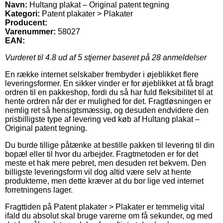
Navn:
Hultang plakat – Original patent tegning
Kategori:
Patent plakater > Plakater
Producent:
Varenummer:
58027
EAN:
Vurderet til
4.8
ud af 5 stjerner baseret på
28
anmeldelser
En række internet selskaber frembyder i øjeblikket flere
leveringsformer. En sikker vinder er for øjeblikket at få bragt
ordren til en pakkeshop, fordi du så har fuld fleksibilitet til at
hente ordren når der er mulighed for det. Fragtløsningen er
nemlig ret så hensigtsmæssig, og desuden endvidere den
prisbilligste type af levering ved køb af Hultang plakat –
Original patent tegning.
Du burde tillige påtænke at bestille pakken til levering til din
bopæl eller til hvor du arbejder. Fragtmetoden er for det
meste et hak mere pebret, men desuden ret bekvem. Den
billigste leveringsform vil dog altid være selv at hente
produkterne, men dette kræver at du bor lige ved internet
forretningens lager.
Fragttiden på Patent plakater > Plakater er temmelig vital
ifald du absolut skal bruge varerne om få sekunder, og med