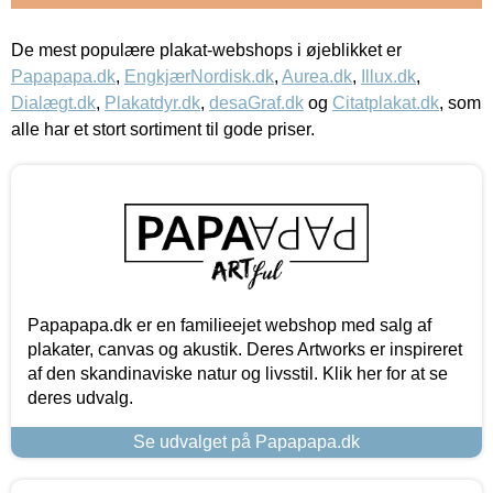
De mest populære plakat-webshops i øjeblikket er
Papapapa.dk
,
EngkjærNordisk.dk
,
Aurea.dk
,
Illux.dk
,
Dialægt.dk
,
Plakatdyr.dk
,
desaGraf.dk
og
Citatplakat.dk
, som
alle har et stort sortiment til gode priser.
Papapapa.dk er en familieejet webshop med salg af
plakater, canvas og akustik. Deres Artworks er inspireret
af den skandinaviske natur og livsstil. Klik her for at se
deres udvalg.
Se udvalget på Papapapa.dk