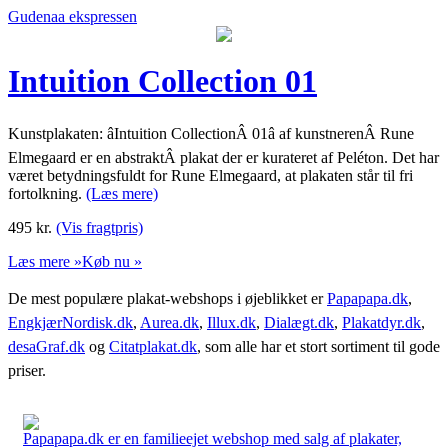
Gudenaa ekspressen
Intuition Collection 01
Kunstplakaten: âIntuition CollectionÂ 01â af kunstnerenÂ Rune
Elmegaard er en abstraktÂ plakat der er kurateret af Peléton. Det har
været betydningsfuldt for Rune Elmegaard, at plakaten står til fri
fortolkning.
(Læs mere)
495
kr.
(Vis fragtpris)
Læs mere »
Køb nu »
De mest populære plakat-webshops i øjeblikket er
Papapapa.dk
,
EngkjærNordisk.dk
,
Aurea.dk
,
Illux.dk
,
Dialægt.dk
,
Plakatdyr.dk
,
desaGraf.dk
og
Citatplakat.dk
, som alle har et stort sortiment til gode
priser.
Papapapa.dk er en familieejet webshop med salg af plakater,