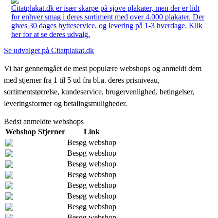
Citatplakat.dk er især skarpe på sjove plakater, men der er lidt
for enhver smag i deres sortiment med over 4.000 plakater. Der
gives 30 dages bytteservice, og levering på 1-3 hverdage. Klik
her for at se deres udvalg.
Se udvalget på Citatplakat.dk
Vi har gennemgået de mest populære webshops og anmeldt dem
med stjerner fra 1 til 5 ud fra bl.a. deres prisniveau,
sortimentstørrelse, kundeservice, brugervenlighed, betingelser,
leveringsformer og betalingsmuligheder.
Bedst anmeldte webshops
Webshop
Stjerner
Link
Besøg webshop
Besøg webshop
Besøg webshop
Besøg webshop
Besøg webshop
Besøg webshop
Besøg webshop
Besøg webshop