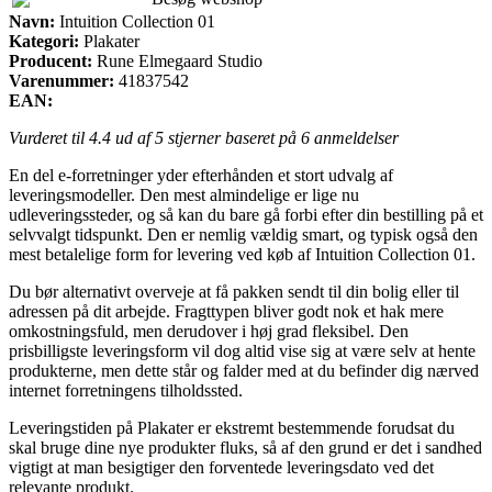
Navn:
Intuition Collection 01
Kategori:
Plakater
Producent:
Rune Elmegaard Studio
Varenummer:
41837542
EAN:
Vurderet til
4.4
ud af 5 stjerner baseret på
6
anmeldelser
En del e-forretninger yder efterhånden et stort udvalg af
leveringsmodeller. Den mest almindelige er lige nu
udleveringssteder, og så kan du bare gå forbi efter din bestilling på et
selvvalgt tidspunkt. Den er nemlig vældig smart, og typisk også den
mest betalelige form for levering ved køb af Intuition Collection 01.
Du bør alternativt overveje at få pakken sendt til din bolig eller til
adressen på dit arbejde. Fragttypen bliver godt nok et hak mere
omkostningsfuld, men derudover i høj grad fleksibel. Den
prisbilligste leveringsform vil dog altid vise sig at være selv at hente
produkterne, men dette står og falder med at du befinder dig nærved
internet forretningens tilholdssted.
Leveringstiden på Plakater er ekstremt bestemmende forudsat du
skal bruge dine nye produkter fluks, så af den grund er det i sandhed
vigtigt at man besigtiger den forventede leveringsdato ved det
relevante produkt.