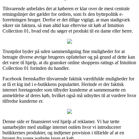
Tilsvarende anbefales det at køberen er klar over de mest centrale
retningslinjer der gælder for ordren, som fx den byttepolitik e-
forretningen bruger. Derfor er det tillige vigtigt, at man stadigvæk
sikrer sin faktura, så man altid kan eftervise sit køb af Intuition
Collection 01, hvad end du søger et produkt til en dame eller herre.
Trustpilot byder på uden sammenligning fine muligheder for at
betragte diverse øvrige brugeres opfattelser og på grund af dette kan
det være til hjælp, at du gransker online shoppens ratings af Intuition
Collection 01 forinden du handler.
Facebook fremskaffer tilsvarende faktisk værdifulde muligheder for
at få et kig ind i e-butikkens popularitet. Herinde er der faktisk
internet foretagender som tilbyder kunderne at sammensætte en
anmeldelse af deres køb, hvilket også må udnyttes til at vurdere hvor
tilfredse kunderne er.
Denne side er finansieret ved hjælp af reklamer. Vi har tætte
samarbejder med utallige internet outlets hvor vi introducerer
butikkernes produkter, og indtjener provision i tilfælde af at en
bruger fra vores website laver et køb.