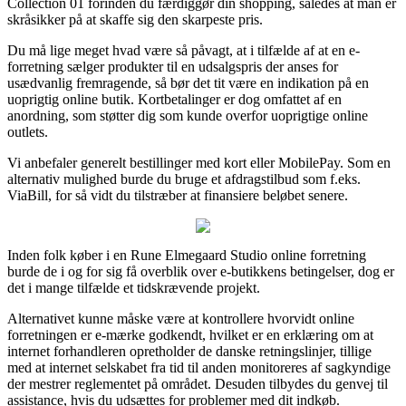
Collection 01 forinden du færdiggør din shopping, således at man er
skråsikker på at skaffe sig den skarpeste pris.
Du må lige meget hvad være så påvagt, at i tilfælde af at en e-
forretning sælger produkter til en udsalgspris der anses for
usædvanlig fremragende, så bør det tit være en indikation på en
uoprigtig online butik. Kortbetalinger er dog omfattet af en
anordning, som støtter dig som kunde overfor uoprigtige online
outlets.
Vi anbefaler generelt bestillinger med kort eller MobilePay. Som en
alternativ mulighed burde du bruge et afdragstilbud som f.eks.
ViaBill, for så vidt du tilstræber at finansiere beløbet senere.
Inden folk køber i en Rune Elmegaard Studio online forretning
burde de i og for sig få overblik over e-butikkens betingelser, dog er
det i mange tilfælde et tidskrævende projekt.
Alternativet kunne måske være at kontrollere hvorvidt online
forretningen er e-mærke godkendt, hvilket er en erklæring om at
internet forhandleren opretholder de danske retningslinjer, tillige
med at internet selskabet fra tid til anden monitoreres af sagkyndige
der mestrer reglementet på området. Desuden tilbydes du genvej til
assistance, hvis du udsættes for problemer med dit indkøb.