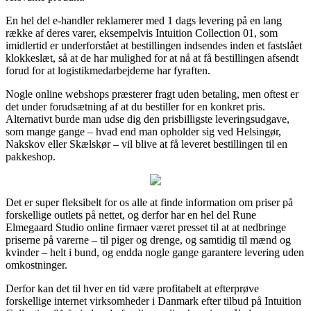
En hel del e-handler reklamerer med 1 dags levering på en lang
række af deres varer, eksempelvis Intuition Collection 01, som
imidlertid er underforstået at bestillingen indsendes inden et fastslået
klokkeslæt, så at de har mulighed for at nå at få bestillingen afsendt
forud for at logistikmedarbejderne har fyraften.
Nogle online webshops præsterer fragt uden betaling, men oftest er
det under forudsætning af at du bestiller for en konkret pris.
Alternativt burde man udse dig den prisbilligste leveringsudgave,
som mange gange – hvad end man opholder sig ved Helsingør,
Nakskov eller Skælskør – vil blive at få leveret bestillingen til en
pakkeshop.
Det er super fleksibelt for os alle at finde information om priser på
forskellige outlets på nettet, og derfor har en hel del Rune
Elmegaard Studio online firmaer været presset til at at nedbringe
priserne på varerne – til piger og drenge, og samtidig til mænd og
kvinder – helt i bund, og endda nogle gange garantere levering uden
omkostninger.
Derfor kan det til hver en tid være profitabelt at efterprøve
forskellige internet virksomheder i Danmark efter tilbud på Intuition