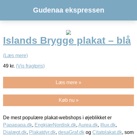
Gudenaa ekspressen
Islands Brygge plakat – blå
(Læs mere)
49
kr.
(Vis fragtpris)
Læs mere »
Køb nu »
De mest populære plakat-webshops i øjeblikket er
Papapapa.dk
,
EngkjærNordisk.dk
,
Aurea.dk
,
Illux.dk
,
Dialægt.dk
,
Plakatdyr.dk
,
desaGraf.dk
og
Citatplakat.dk
, som