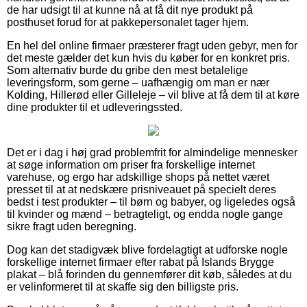
de har udsigt til at kunne nå at få dit nye produkt på
posthuset forud for at pakkepersonalet tager hjem.
En hel del online firmaer præsterer fragt uden gebyr, men for
det meste gælder det kun hvis du køber for en konkret pris.
Som alternativ burde du gribe den mest betalelige
leveringsform, som gerne – uafhængig om man er nær
Kolding, Hillerød eller Gilleleje – vil blive at få dem til at køre
dine produkter til et udleveringssted.
Det er i dag i høj grad problemfrit for almindelige mennesker
at søge information om priser fra forskellige internet
varehuse, og ergo har adskillige shops på nettet været
presset til at at nedskære prisniveauet på specielt deres
bedst i test produkter – til børn og babyer, og ligeledes også
til kvinder og mænd – betragteligt, og endda nogle gange
sikre fragt uden beregning.
Dog kan det stadigvæk blive fordelagtigt at udforske nogle
forskellige internet firmaer efter rabat på Islands Brygge
plakat – blå forinden du gennemfører dit køb, således at du
er velinformeret til at skaffe sig den billigste pris.