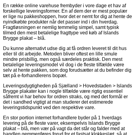
En række online varehuse frembyder i vore dage et hav af
forskellige leveringsformer. En af dem der er mest populær
er lige nu pakkeshoppen, hvor det er nemt for dig at hente de
nyindkøbte produkter når det passer ind i din hverdag.
Fragtløsningen er nemlig temmelig simpel, samt typisk
tilmed den mest betalelige fragttype ved køb af Islands
Brygge plakat – blå.
Du kunne alternativt udse dig at få ordren leveret til dit hus
eller til dit arbejde. Metoden bliver oftest en lille smule
mindre prisbillig, men også særdeles praktisk. Den mest
betalelige leveringsmodel vil dog i de fleste tilfælde være
selv at hente pakken, som dog forudsætter at du befinder dig
tæt på e-forhandlerens bopæl.
Leveringsdygtigheden på Sjælland > Hovedstaden > Islands
Brygge plakater kan i nogle tilfælde være rigtig essentiel
såfremt vi har behov for ordren straks, og med det formål er
det i sandhed vigtigt at man studerer det estimerede
leveringstidspunkt ved den respektive vare.
En stor portion internet forhandlere byder på 1 hverdags
levering på de fleste varer, eksempelvis Islands Brygge
plakat – blå, men vær på vagt da det står og falder med at
handlen gemmenføres forud for et fastsat klokkeslæt, så at