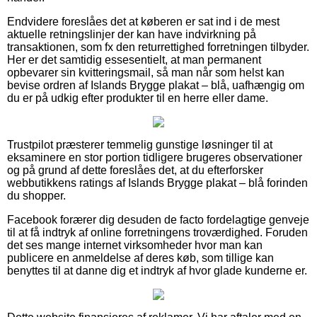
Endvidere foreslåes det at køberen er sat ind i de mest
aktuelle retningslinjer der kan have indvirkning på
transaktionen, som fx den returrettighed forretningen tilbyder.
Her er det samtidig essesentielt, at man permanent
opbevarer sin kvitteringsmail, så man når som helst kan
bevise ordren af Islands Brygge plakat – blå, uafhængig om
du er på udkig efter produkter til en herre eller dame.
Trustpilot præsterer temmelig gunstige løsninger til at
eksaminere en stor portion tidligere brugeres observationer
og på grund af dette foreslåes det, at du efterforsker
webbutikkens ratings af Islands Brygge plakat – blå forinden
du shopper.
Facebook forærer dig desuden de facto fordelagtige genveje
til at få indtryk af online forretningens troværdighed. Foruden
det ses mange internet virksomheder hvor man kan
publicere en anmeldelse af deres køb, som tillige kan
benyttes til at danne dig et indtryk af hvor glade kunderne er.