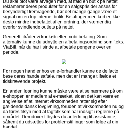
Du skal blot være årvågen med, at ifald en butik på nettet
reklamerer deres produkter for en salgspris der anses for
besynderligt fremragende, bør det mange gange være et
signal om en fup internet butik. Betalinger med kort er ikke
desto mindre indbefattet af en ordning, der værner dig
overfor svindlende outlets på nettet.
Generelt tilråder vi kortkøb eller mobilbetaling. Som
alternativ kunne du udnytte en afbetalingsordning som f.eks.
ViaBill, når du har i sinde at afbetale pengene over en
periode.
Før nogen handler hos en e-forhandler kunne de de facto
bese deres handelsaftale, men det er i mange tilfælde et
tidskrævende projekt.
En anden løsning kunne måske være at se nærmere på om
e-shoppen er medlem af e-mærket, siden det kan være en
angivelse af at internet virksomheden retter sig efter
gældende dansk lovgivning, foruden at virksomheden nu og
da føres tilsyn med af fagfolk som har indsigt i reglerne på
området. Derudover tilbydes du anledning til assistance,
såfremt du udsættes for problemstillinger som følge af din
handel.