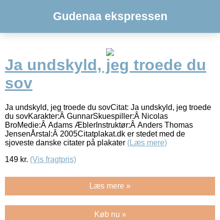
Gudenaa ekspressen
Ja undskyld, jeg troede du
sov
Ja undskyld, jeg troede du sovCitat: Ja undskyld, jeg troede
du sovKarakter:Â GunnarSkuespiller:Â Nicolas
BroMedie:Â Adams ÆblerInstruktør:Â Anders Thomas
JensenÅrstal:Â 2005Citatplakat.dk er stedet med de
sjoveste danske citater på plakater
(Læs mere)
149
kr.
(Vis fragtpris)
Læs mere »
Køb nu »