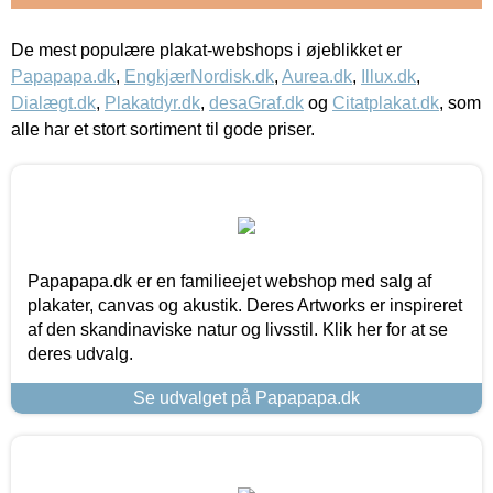
De mest populære plakat-webshops i øjeblikket er
Papapapa.dk
,
EngkjærNordisk.dk
,
Aurea.dk
,
Illux.dk
,
Dialægt.dk
,
Plakatdyr.dk
,
desaGraf.dk
og
Citatplakat.dk
, som
alle har et stort sortiment til gode priser.
Papapapa.dk er en familieejet webshop med salg af
plakater, canvas og akustik. Deres Artworks er inspireret
af den skandinaviske natur og livsstil. Klik her for at se
deres udvalg.
Se udvalget på Papapapa.dk