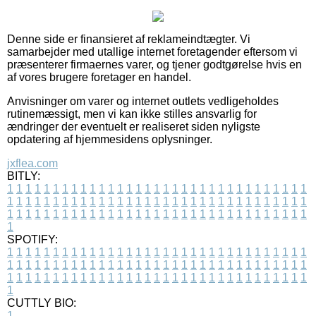
Denne side er finansieret af reklameindtægter. Vi
samarbejder med utallige internet foretagender eftersom vi
præsenterer firmaernes varer, og tjener godtgørelse hvis en
af vores brugere foretager en handel.
Anvisninger om varer og internet outlets vedligeholdes
rutinemæssigt, men vi kan ikke stilles ansvarlig for
ændringer der eventuelt er realiseret siden nyligste
opdatering af hjemmesidens oplysninger.
jxflea.com
BITLY:
1
1
1
1
1
1
1
1
1
1
1
1
1
1
1
1
1
1
1
1
1
1
1
1
1
1
1
1
1
1
1
1
1
1
1
1
1
1
1
1
1
1
1
1
1
1
1
1
1
1
1
1
1
1
1
1
1
1
1
1
1
1
1
1
1
1
1
1
1
1
1
1
1
1
1
1
1
1
1
1
1
1
1
1
1
1
1
1
1
1
1
1
1
1
1
1
1
1
1
1
SPOTIFY:
1
1
1
1
1
1
1
1
1
1
1
1
1
1
1
1
1
1
1
1
1
1
1
1
1
1
1
1
1
1
1
1
1
1
1
1
1
1
1
1
1
1
1
1
1
1
1
1
1
1
1
1
1
1
1
1
1
1
1
1
1
1
1
1
1
1
1
1
1
1
1
1
1
1
1
1
1
1
1
1
1
1
1
1
1
1
1
1
1
1
1
1
1
1
1
1
1
1
1
1
CUTTLY BIO:
1