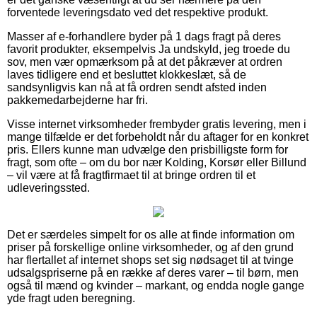
forventede leveringsdato ved det respektive produkt.
Masser af e-forhandlere byder på 1 dags fragt på deres
favorit produkter, eksempelvis Ja undskyld, jeg troede du
sov, men vær opmærksom på at det påkræver at ordren
laves tidligere end et besluttet klokkeslæt, så de
sandsynligvis kan nå at få ordren sendt afsted inden
pakkemedarbejderne har fri.
Visse internet virksomheder frembyder gratis levering, men i
mange tilfælde er det forbeholdt når du aftager for en konkret
pris. Ellers kunne man udvælge den prisbilligste form for
fragt, som ofte – om du bor nær Kolding, Korsør eller Billund
– vil være at få fragtfirmaet til at bringe ordren til et
udleveringssted.
Det er særdeles simpelt for os alle at finde information om
priser på forskellige online virksomheder, og af den grund
har flertallet af internet shops set sig nødsaget til at tvinge
udsalgspriserne på en række af deres varer – til børn, men
også til mænd og kvinder – markant, og endda nogle gange
yde fragt uden beregning.