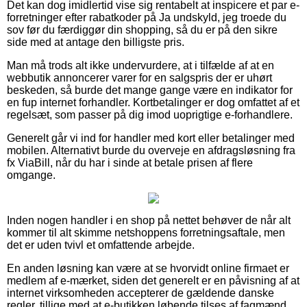
Det kan dog imidlertid vise sig rentabelt at inspicere et par e-
forretninger efter rabatkoder på Ja undskyld, jeg troede du
sov før du færdiggør din shopping, så du er på den sikre
side med at antage den billigste pris.
Man må trods alt ikke undervurdere, at i tilfælde af at en
webbutik annoncerer varer for en salgspris der er uhørt
beskeden, så burde det mange gange være en indikator for
en fup internet forhandler. Kortbetalinger er dog omfattet af et
regelsæt, som passer på dig imod uoprigtige e-forhandlere.
Generelt går vi ind for handler med kort eller betalinger med
mobilen. Alternativt burde du overveje en afdragsløsning fra
fx ViaBill, når du har i sinde at betale prisen af flere
omgange.
Inden nogen handler i en shop på nettet behøver de når alt
kommer til alt skimme netshoppens forretningsaftale, men
det er uden tvivl et omfattende arbejde.
En anden løsning kan være at se hvorvidt online firmaet er
medlem af e-mærket, siden det generelt er en påvisning af at
internet virksomheden accepterer de gældende danske
regler, tillige med at e-butikken løbende tilses af fagmænd