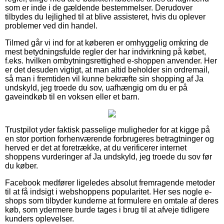
som er inde i de gældende bestemmelser. Derudover
tilbydes du lejlighed til at blive assisteret, hvis du oplever
problemer ved din handel.
Tilmed går vi ind for at køberen er omhyggelig omkring de
mest betydningsfulde regler der har indvirkning på købet,
f.eks. hvilken ombytningsrettighed e-shoppen anvender. Her
er det desuden vigtigt, at man altid beholder sin ordremail,
så man i fremtiden vil kunne bekræfte sin shopping af Ja
undskyld, jeg troede du sov, uafhængig om du er på
gaveindkøb til en voksen eller et barn.
Trustpilot yder faktisk passelige muligheder for at kigge på
en stor portion forhenværende forbrugeres betragtninger og
herved er det at foretrække, at du verificerer internet
shoppens vurderinger af Ja undskyld, jeg troede du sov før
du køber.
Facebook medfører ligeledes absolut fremragende metoder
til at få indsigt i webshoppens popularitet. Her ses nogle e-
shops som tilbyder kunderne at formulere en omtale af deres
køb, som ydermere burde tages i brug til at afveje tidligere
kunders oplevelser.