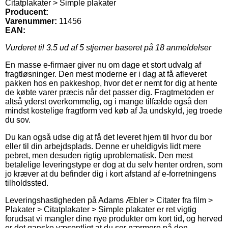
Citatplakater > Simple plakater
Producent:
Varenummer:
11456
EAN:
Vurderet til
3.5
ud af 5 stjerner baseret på
18
anmeldelser
En masse e-firmaer giver nu om dage et stort udvalg af
fragtløsninger. Den mest moderne er i dag at få afleveret
pakken hos en pakkeshop, hvor det er nemt for dig at hente
de købte varer præcis når det passer dig. Fragtmetoden er
altså yderst overkommelig, og i mange tilfælde også den
mindst kostelige fragtform ved køb af Ja undskyld, jeg troede
du sov.
Du kan også udse dig at få det leveret hjem til hvor du bor
eller til din arbejdsplads. Denne er uheldigvis lidt mere
pebret, men desuden rigtig uproblematisk. Den mest
betalelige leveringstype er dog at du selv henter ordren, som
jo kræver at du befinder dig i kort afstand af e-forretningens
tilholdssted.
Leveringshastigheden på Adams Æbler > Citater fra film >
Plakater > Citatplakater > Simple plakater er ret vigtig
forudsat vi mangler dine nye produkter om kort tid, og herved
er det ganske væsentligt at du ser nærmere på den