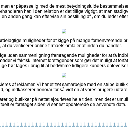
t man er påpasselig med de mest betydningsfulde bestemmelser 
forhandleren har. I den relation er det tillige vigtigt, at man sta
n anden gang kan eftervise sin bestilling af , om du leder efter 
 fordelagtige muligheder for at kigge på mange forhenværende b
 at du verificerer online firmaets omtaler af inden du handler.
lige uden sammenligning fremragende muligheder for at få indbli
er vi faktisk internet foretagender som gør det muligt at forfatt
llige bør tages i brug til at bedømme tidligere kunders oplevelser
res af reklamer. Vi har et tæt samarbejde med en stribe butikke
ud, og indkasserer honorar for så vidt en af vores brugere udføre
er og butikker på nettet ajourføres hele tiden, men det er umulig
uelt er foretaget siden vi senest opdaterede de anvendte data.
1
1
1
1
1
1
1
1
1
1
1
1
1
1
1
1
1
1
1
1
1
1
1
1
1
1
1
1
1
1
1
1
1
1
1