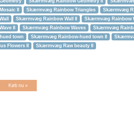
Geometry
Skærmvæg Rainbow Geometry II
Skærmvæg
osaic II
Skærmvæg Rainbow Triangles
Skærmvæg Rai
Wall
Skærmvæg Rainbow Wall II
Skærmvæg Rainbow 
ave II
Skærmvæg Rainbow Waves
Skærmvæg Rainbo
hued town
Skærmvæg Rainbow-hued town II
Skærmvæ
s Flowers II
Skærmvæg Raw beauty II
Køb nu »