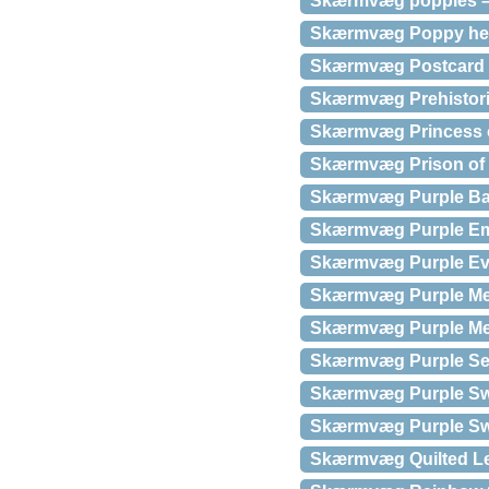
Skærmvæg poppies – 
Skærmvæg Poppy hea
Skærmvæg Postcard wi
Skærmvæg Prehistor
Skærmvæg Princess o
Skærmvæg Prison of t
Skærmvæg Purple Ba
Skærmvæg Purple Em
Skærmvæg Purple Ev
Skærmvæg Purple Me
Skærmvæg Purple Me
Skærmvæg Purple Sec
Skærmvæg Purple Swe
Skærmvæg Purple Swirl
Skærmvæg Quilted Lea