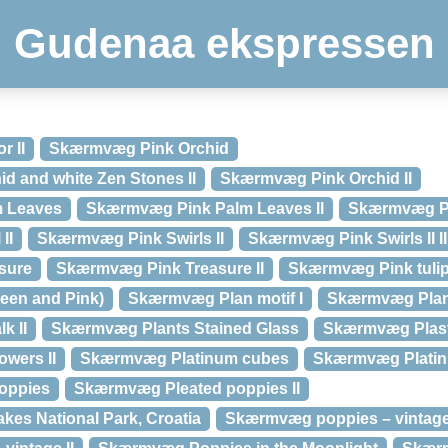
Gudenaa ekspressen
 II
Skærmvæg Pink Orchid
 and white Zen Stones II
Skærmvæg Pink Orchid II
 Leaves
Skærmvæg Pink Palm Leaves II
Skærmvæg PI
II
Skærmvæg Pink Swirls II
Skærmvæg Pink Swirls II II
sure
Skærmvæg Pink Treasure II
Skærmvæg Pink tulip 
een and Pink)
Skærmvæg Plan motif I
Skærmvæg Plan
k II
Skærmvæg Plants Stained Glass
Skærmvæg Plast
wers II
Skærmvæg Platinum cubes
Skærmvæg Platin
oppies
Skærmvæg Pleated poppies II
kes National Park, Croatia
Skærmvæg poppies – vintag