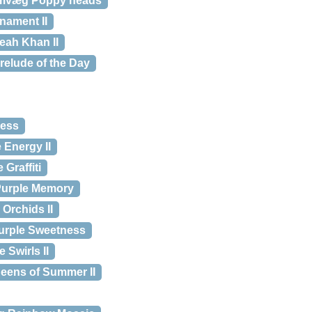
mvæg Poppy heads
ament II
ah Khan II
elude of the Day
ess
Energy II
Graffiti
urple Memory
Orchids II
rple Sweetness
Swirls II
ens of Summer II