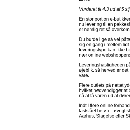
Vurderet til
4.3
ud af 5 st
En stor portion e-butikke
nu levering til en pakkes
er nemlig ret så overkomm
Du burde lige så vel påtæ
sig en gang i mellem lid
leveringstype kan ikke b
nær online webshoppens
Leveringshastigheden på 
øjeblik, så herved er det
vare.
Flere outlets på nettet y
hvilket nødvendiggør at 
nå at få varen ud af døren 
Indtil flere online forhan
fastslået beløb. I øvrig
Aarhus, Slagelse eller Sk