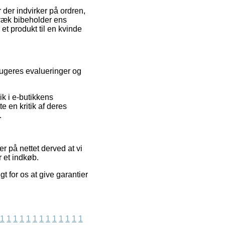
der indvirker på ordren,
digvæk bibeholder ens
et produkt til en kvinde
rugeres evalueringer og
k i e-butikkens
e en kritik af deres
.
r på nettet derved at vi
r et indkøb.
t for os at give garantier
1
1
1
1
1
1
1
1
1
1
1
1
1