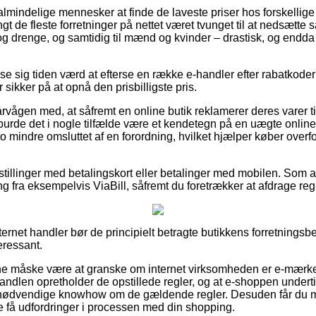
r almindelige mennesker at finde de laveste priser hos forskellige
t de fleste forretninger på nettet været tvunget til at nedsætte
er og drenge, og samtidig til mænd og kvinder – drastisk, og end
vise sig tiden værd at efterse en række e-handler efter rabatkoder
 sikker på at opnå den prisbilligste pris.
rvågen med, at såfremt en online butik reklamerer deres varer t
burde det i nogle tilfælde være et kendetegn på en uægte onl
to mindre omsluttet af en forordning, hvilket hjælper køber overf
estillinger med betalingskort eller betalinger med mobilen. Som 
ng fra eksempelvis ViaBill, såfremt du foretrækker at afdrage re
ternet handler bør de principielt betragte butikkens forretningsbe
eressant.
 måske være at granske om internet virksomheden er e-mærket,
-handlen opretholder de opstillede regler, og at e-shoppen under
n nødvendige knowhow om de gældende regler. Desuden får du mu
le få udfordringer i processen med din shopping.