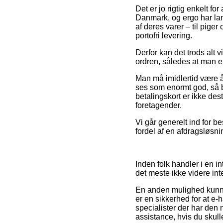
Det er jo rigtig enkelt fo
Danmark, og ergo har lang
af deres varer – til pig
portofri levering.
Derfor kan det trods alt 
ordren, således at man er
Man må imidlertid være å
ses som enormt god, så 
betalingskort er ikke des
foretagender.
Vi går generelt ind for b
fordel af en afdragsløsni
Inden folk handler i en in
det meste ikke videre int
En anden mulighed kunne
er en sikkerhed for at e
specialister der har de
assistance, hvis du skul