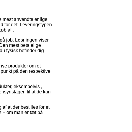
de mest anvendte er lige
ed for det. Leveringstypen
øb af .
 på job. Løsningen viser
 Den mest betalelige
u fysisk befinder dig
 nye produkter om et
dspunkt på den respektive
dukter, eksempelvis ,
ensynstagen til at de kan
af at der bestilles for et
te – om man er tæt på