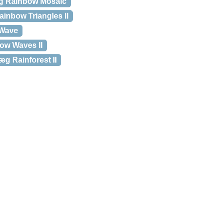
 Rainbow Mosaic
nbow Triangles II
Wave
w Waves II
g Rainforest II