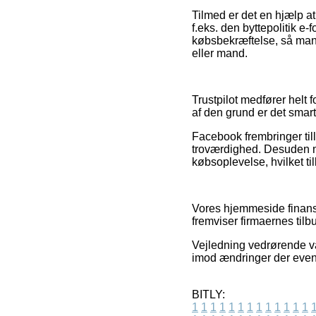
Tilmed er det en hjælp a
f.eks. den byttepolitik e-
købsbekræftelse, så man e
eller mand.
Trustpilot medfører helt
af den grund er det smart,
Facebook frembringer til
troværdighed. Desuden mød
købsoplevelse, hvilket ti
Vores hjemmeside finansie
fremviser firmaernes tilb
Vejledning vedrørende var
imod ændringer der event
BITLY:
1
1
1
1
1
1
1
1
1
1
1
1
1