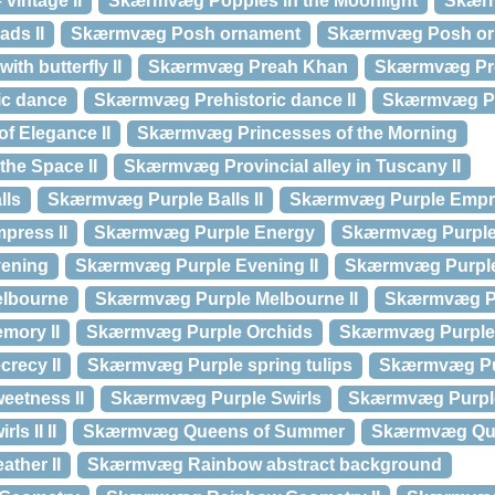
vintage II
Skærmvæg Poppies in the Moonlight
Skær
ds II
Skærmvæg Posh ornament
Skærmvæg Posh orn
th butterfly II
Skærmvæg Preah Khan
Skærmvæg Pre
ic dance
Skærmvæg Prehistoric dance II
Skærmvæg Pr
f Elegance II
Skærmvæg Princesses of the Morning
he Space II
Skærmvæg Provincial alley in Tuscany II
lls
Skærmvæg Purple Balls II
Skærmvæg Purple Empr
press II
Skærmvæg Purple Energy
Skærmvæg Purple 
ening
Skærmvæg Purple Evening II
Skærmvæg Purple 
lbourne
Skærmvæg Purple Melbourne II
Skærmvæg P
mory II
Skærmvæg Purple Orchids
Skærmvæg Purple 
recy II
Skærmvæg Purple spring tulips
Skærmvæg Pu
etness II
Skærmvæg Purple Swirls
Skærmvæg Purple 
s II II
Skærmvæg Queens of Summer
Skærmvæg Que
ther II
Skærmvæg Rainbow abstract background