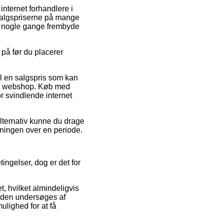
 internet forhandlere i
 salgspriserne på mange
da nogle gange frembyde
 på før du placerer
il en salgspris som kan
ine webshop. Køb med
or svindlende internet
alternativ kunne du drage
gningen over en periode.
tingelser, dog er det for
 hvilket almindeligvis
tiden undersøges af
lighed for at få