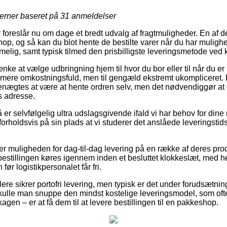
jerner baseret på
31
anmeldelser
r foreslår nu om dage et bredt udvalg af fragtmuligheder. En af 
hop, og så kan du blot hente de bestilte varer når du har muligh
elig, samt typisk tilmed den prisbilligste leveringsmetode ved k
nke at vælge udbringning hjem til hvor du bor eller til når du er
t mere omkostningsfuld, men til gengæld ekstremt ukompliceret.
enægtes at være at hente ordren selv, men det nødvendiggør at d
 adresse.
er selvfølgelig ultra udslagsgivende ifald vi har behov for dine
 forholdsvis på sin plads at vi studerer det anslåede leveringsti
der muligheden for dag-til-dag levering på en række af deres pro
bestillingen køres igennem inden et besluttet klokkeslæt, med h
før logistikpersonalet får fri.
dlere sikrer portofri levering, men typisk er det under forudsætning 
t skulle man snuppe den mindst kostelige leveringsmodel, som of
agen – er at få dem til at levere bestillingen til en pakkeshop.