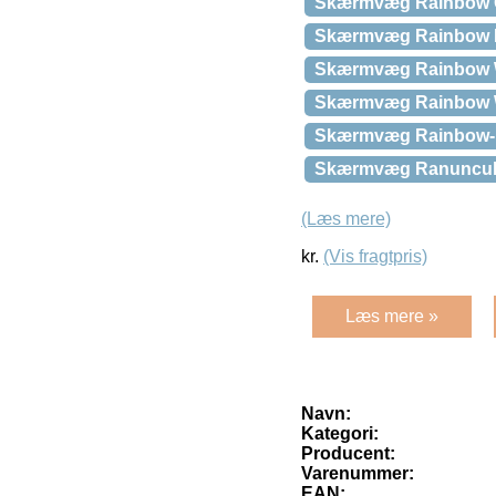
Skærmvæg Rainbow 
Skærmvæg Rainbow M
Skærmvæg Rainbow 
Skærmvæg Rainbow W
Skærmvæg Rainbow-
Skærmvæg Ranunculu
(Læs mere)
kr.
(Vis fragtpris)
Læs mere »
Navn:
Kategori:
Producent:
Varenummer:
EAN: