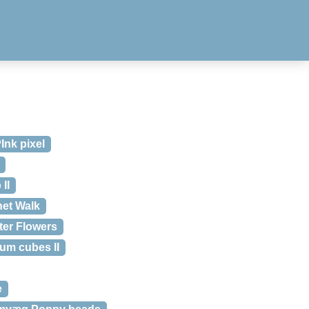
nk pixel
II
et Walk
er Flowers
um cubes II
e