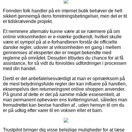
Forinden folk handler på en internet butik behøver de helt
sikkert gennemgå dens forretningsbetingelser, men det er tit
et tidskrævende projekt.
Et nemmere alternativ kunne være at se nærmere på om
online virksomheden er e-mærke godkendt, hvilket skulle
være et sympol på at e-forhandleren forstår de officielle
danske regler, udover at virksomheden en gang i mellem
gennemses af eksperter der er meget bekendte med
reglerne på området. Desuden tilbydes du chance for at få
assistance, for så vidt du forvoldes udfordringer i processen
med din handel.
Dertil er det anbefalelsesværdigt at man er opmærksom på
de mest betydningsfulde regler der kan influere på handlen,
eksempelvis den returneringsret online shoppen anvender.
På grund af dette er det på samme måde essesentielt, at
man permanent opbevarer ens kvitteringsmail, således man
fremadrettet kan bevise handlen af , uden hensyn til om du
er på udkig efter varer til en voksen eller et barn.
Trustpilot bringer dig visse belejlige muligheder for at læse