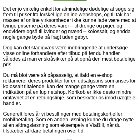
Det er jo virkelig enkelt for almindelige dødelige at søge sig
frem til priser fra forskellige online webshops, og til tak har
masser af online virksomheder ikke kunne lade være med at
tvinge priserne på deres varer – til drenge og piger, og
endvidere også til kvinder og mænd – kolossalt, og endda
nogle gange byde på fragt uden gebyr.
Dog kan det stadigvæk være indbringende at undersøge
visse online forhandlere efter tilbud på før du handler,
således at man er skråsikker på at opnå den mest betalelige
pris.
Du må blot være så påpasselig, at ifald en e-shop
reklamerer deres produkter for en udsalgspris som anses for
kolossalt tiltalende, kan det mange gange være en
indikation på en fup netshop. Kortkøb er ikke desto mindre
omfavnet af en retningslinje, som beskytter os imod uægte e-
handler.
Generelt foreslår vi bestillinger med betalingskort eller
mobilbetaling. Som en anden løsning kunne du drage nytte
af en afdragsløsning som eksempelvis ViaBill, når du
tilstræber at klare betalingen over tid.