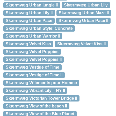
Skærmvæg Urban jungle II
Skærmvæg Urban Lily
Skærmvæg Urban Lily II
Skærmvæg Urban Maze II
Skærmvæg Urban Pace
Skærmvæg Urban Pace II
Skærmvæg Urban Style: Concrete
Skærmvæg Urban Warrior II
Skærmvæg Velvet Kiss
Skærmvæg Velvet Kiss II
Skærmvæg Velvet Poppies
Skærmvæg Velvet Poppies II
Skærmvæg Vestige of Time
Skærmvæg Vestige of Time II
Skærmvæg Vêtements pour Homme
Skærmvæg Vibrant city – NY II
Skærmvæg Victorian Tower Bridge II
Skærmvæg View of the beach II
Skærmvæg View of the Blue Planet