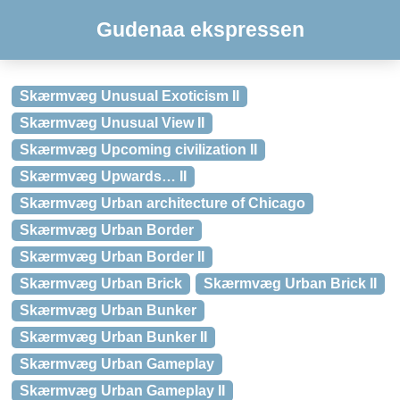
Gudenaa ekspressen
Skærmvæg Unusual Exoticism II
Skærmvæg Unusual View II
Skærmvæg Upcoming civilization II
Skærmvæg Upwards… II
Skærmvæg Urban architecture of Chicago
Skærmvæg Urban Border
Skærmvæg Urban Border II
Skærmvæg Urban Brick
Skærmvæg Urban Brick II
Skærmvæg Urban Bunker
Skærmvæg Urban Bunker II
Skærmvæg Urban Gameplay
Skærmvæg Urban Gameplay II