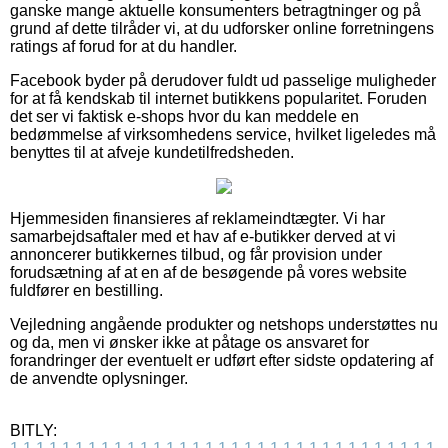
ganske mange aktuelle konsumenters betragtninger og på
grund af dette tilråder vi, at du udforsker online forretningens
ratings af forud for at du handler.
Facebook byder på derudover fuldt ud passelige muligheder
for at få kendskab til internet butikkens popularitet. Foruden
det ser vi faktisk e-shops hvor du kan meddele en
bedømmelse af virksomhedens service, hvilket ligeledes må
benyttes til at afveje kundetilfredsheden.
Hjemmesiden finansieres af reklameindtægter. Vi har
samarbejdsaftaler med et hav af e-butikker derved at vi
annoncerer butikkernes tilbud, og får provision under
forudsætning af at en af de besøgende på vores website
fuldfører en bestilling.
Vejledning angående produkter og netshops understøttes nu
og da, men vi ønsker ikke at påtage os ansvaret for
forandringer der eventuelt er udført efter sidste opdatering af
de anvendte oplysninger.
BITLY: