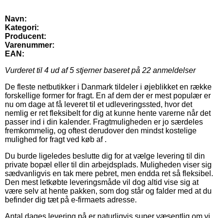
Navn:
Kategori:
Producent:
Varenummer:
EAN:
Vurderet til
4
ud af 5 stjerner baseret på
22
anmeldelser
De fleste netbutikker i Danmark tildeler i øjeblikket en række
forskellige former for fragt. En af dem der er mest populær er
nu om dage at få leveret til et udleveringssted, hvor det
nemlig er ret fleksibelt for dig at kunne hente varerne når det
passer ind i din kalender. Fragtmuligheden er jo særdeles
fremkommelig, og oftest derudover den mindst kostelige
mulighed for fragt ved køb af .
Du burde ligeledes beslutte dig for at vælge levering til din
private bopæl eller til din arbejdsplads. Muligheden viser sig
sædvanligvis en tak mere pebret, men endda ret så fleksibel.
Den mest letkøbte leveringsmåde vil dog altid vise sig at
være selv at hente pakken, som dog står og falder med at du
befinder dig tæt på e-firmaets adresse.
Antal dages levering på er naturligvis super væsentlig om vi