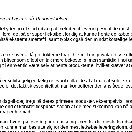
jerner baseret på
19
anmeldelser
et yder nu et stort udvalg af metoder til levering. En af de mest 
 fordi det så er super fleksibelt for dig at kunne hente de købte p
altså ekstremt smertefri, samt typisk også den mindst kostelige
e over at få produkterne bragt hjem til din privatadresse eller
 bliver som oftest en tak mere bekostelig, men samtidig i høj 
og til enhver tid være selv at hente produkterne, hvilket kræver at
r selvfølgelig virkelig relevant i tilfælde af at man absolut ska
ed er det faktisk essentielt at man kontrollerer den anslåede le
er dag-til-dag fragt på deres primære produkter, eksempelvis , s
ere end et konkret tidspunkt, sådan at de med sikkerhed kan nå a
 drager hjemad.
rk byder på levering uden betaling, men for det meste forudsætt
n kunne man beslutte sig for den mest letkøbte leveringsform, 