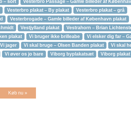
o – sort
Vesterbro Passage – Gamle billeder af Københav
Vesterbro plakat – By plakat
Vesterbro plakat – grå
id
Vesterbrogade – Gamle billeder af København plakat
Schmidt
Vestjylland plakat
Vestrahorn – Brian Lichtenst
ken plakat
Vi bruger ikke brilleabe
Vi elsker dig far – Ga
Vi jager
Vi skal bruge – Olsen Banden plakat
Vi skal he
Vi øver os jo bare
Viborg byplakatsæt
Viborg plakat
Køb nu »