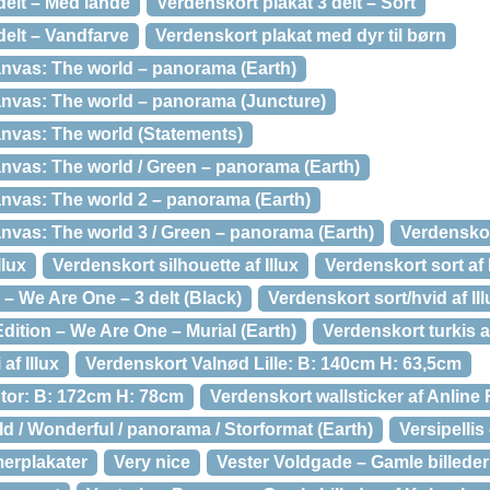
delt – Med lande
Verdenskort plakat 3 delt – Sort
delt – Vandfarve
Verdenskort plakat med dyr til børn
anvas: The world – panorama (Earth)
anvas: The world – panorama (Juncture)
anvas: The world (Statements)
anvas: The world / Green – panorama (Earth)
anvas: The world 2 – panorama (Earth)
nvas: The world 3 / Green – panorama (Earth)
Verdenskor
llux
Verdenskort silhouette af Illux
Verdenskort sort af 
 – We Are One – 3 delt (Black)
Verdenskort sort/hvid af Ill
dition – We Are One – Murial (Earth)
Verdenskort turkis af
af Illux
Verdenskort Valnød Lille: B: 140cm H: 63,5cm
tor: B: 172cm H: 78cm
Verdenskort wallsticker af Anline
d / Wonderful / panorama / Storformat (Earth)
Versipelli
erplakater
Very nice
Vester Voldgade – Gamle billede