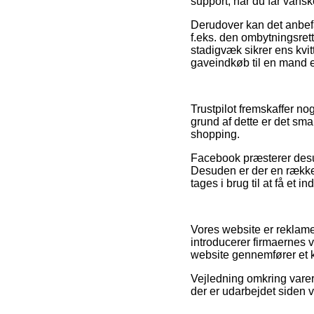
support, når du får vansk
Derudover kan det anbef
f.eks. den ombytningsre
stadigvæk sikrer ens kvit
gaveindkøb til en mand e
Trustpilot fremskaffer n
grund af dette er det sma
shopping.
Facebook præsterer desud
Desuden er der en række w
tages i brug til at få et i
Vores website er reklam
introducerer firmaernes 
website gennemfører et 
Vejledning omkring vare
der er udarbejdet siden 