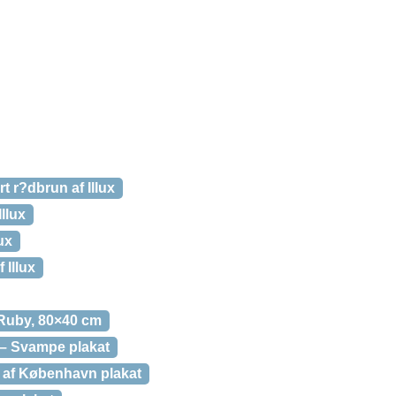
t r?dbrun af Illux
Illux
ux
 Illux
 Ruby, 80×40 cm
s – Svampe plakat
r af København plakat