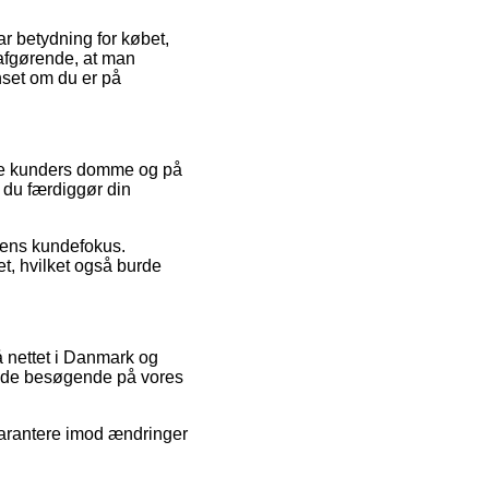
r betydning for købet,
afgørende, at man
anset om du er på
ende kunders domme og på
t du færdiggør din
ppens kundefokus.
et, hvilket også burde
 nettet i Danmark og
af de besøgende på vores
garantere imod ændringer