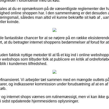
eligheder i forbindelse med dit køb.
ales at du er opmærksom på de væsentligste reglementer der ha
ttighed online shoppen har. I den sammenhæng er det desuden 
teringsmail, således man altid vil kunne bekræfte sit køb af , u
ller kvinde.
ogle fantastiske chancer for at se nøjere på en række eksister
rt, at du betragter internet shoppens bedømmelser af forud for a
en faktisk nyttige metoder til at få et kig ind i online websho
ebshops som tilbyder folk at publicere en kritik af ordreforløb
ndblik i kundernes tilfredshed.
efinansieret. Vi arbejder tæt sammen med en mængde outlets på
varer, og indkasserer kommission under forudsætning af at en 
køb.
r og internet shops værnes om rutinemæssigt, men vi kan ikke 
vi sidst opdaterede hjemmesidens oplysninger.