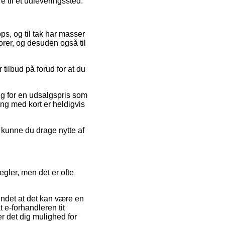
e til et udleveringssted.
s, og til tak har masser
orer, og desuden også til
ilbud på forud for at du
alg for en udsalgspris som
ng med kort er heldigvis
v kunne du drage nytte af
gler, men det er ofte
undet at det kan være en
t e-forhandleren tit
r det dig mulighed for