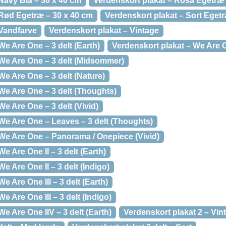
Navy Blå – 30 x 40 cm
Verdenskort plakat – Rosa Egetræ 
 Rød Egetræ – 30 x 40 cm
Verdenskort plakat – Sort Egetr
 Vandfarve
Verdenskort plakat – Vintage
We Are One – 3 delt (Earth)
Verdenskort plakat – We Are On
 We Are One – 3 delt (Midsommer)
We Are One – 3 delt (Nature)
We Are One – 3 delt (Thoughts)
We Are One – 3 delt (Vivid)
We Are One – Leaves – 3 delt (Thoughts)
 We Are One – Panorama / Onepiece (Vivid)
e Are One II – 3 delt (Earth)
e Are One II – 3 delt (Indigo)
e Are One III – 3 delt (Earth)
e Are One III – 3 delt (Indigo)
e Are One IIV – 3 delt (Earth)
Verdenskort plakat 2 – Vin