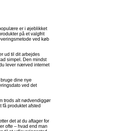
populære er i øjeblikket
rodukter på et valgfrit
 leveringsmetode ved køb
 ud til dit arbejdes
grad simpel. Den mindst
 du lever nærved internet
l bruge dine nye
veringsdato ved det
om trods alt nødvendiggør
t få produktet afsted
er det at du aftager for
der ofte – hvad end man