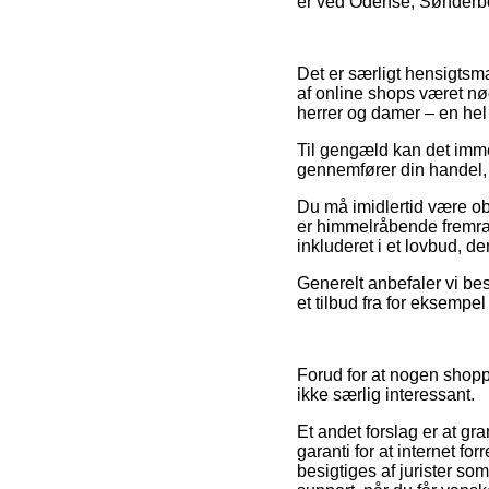
er ved Odense, Sønderborg 
Det er særligt hensigtsm
af online shops været nød
herrer og damer – en hel
Til gengæld kan det imme
gennemfører din handel, s
Du må imidlertid være obs 
er himmelråbende fremrag
inkluderet i et lovbud, d
Generelt anbefaler vi bes
et tilbud fra for eksempel
Forud for at nogen shoppe
ikke særlig interessant.
Et andet forslag er at g
garanti for at internet fo
besigtiges af jurister s