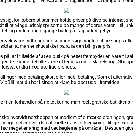
eller Faaborg – vil være at få fragtfirmaet til at bringe din ordr
æssigt for købere at sammenholde priser på diverse internet shop
t til at tvinge udsalgspriserne på mange af deres varer – til juni
 del, og endda nogle gange byde på fragt uden gebyr.
rvæk være indbringende at undersøge nogle online shops efter t
ådan at man er skudsikker på at få den billigste pris.
på, at i tilfælde af at en butik på nettet frembyder en vare til s
ende, kunne det ofte være et tegn på en falsk netshop. Shoppi
er forsvarer dig imod uærlige e-shops.
tillinger med betalingskort eller mobilbetaling. Som et alternati
 ViaBill, når du har i sinde at klare beløbet ude i fremtiden.
r i en forhandler på nettet kunne man reelt granske butikkens re
ranske hvorvidt netshoppen er medlem af e-mærke ordningen, gr
rretningen efterlever den officielle danske lovgivning, tillige med a
om har meget erfaring med vedtægterne på området. Desuden give