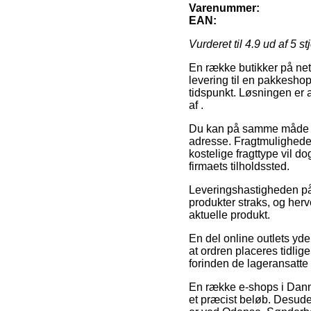
Varenummer:
EAN:
Vurderet til
4.9
ud af 5 st
En række butikker på nett
levering til en pakkeshop,
tidspunkt. Løsningen er 
af .
Du kan på samme måde tænk
adresse. Fragtmuligheden
kostelige fragttype vil d
firmaets tilholdssted.
Leveringshastigheden på e
produkter straks, og herv
aktuelle produkt.
En del online outlets yd
at ordren placeres tidlig
forinden de lageransatte
En række e-shops i Danma
et præcist beløb. Desude