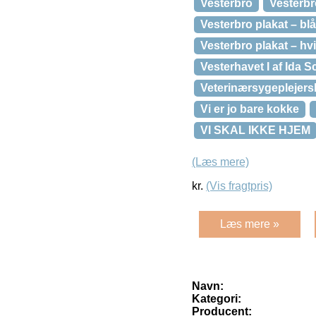
Vesterbro
Vesterbr
Vesterbro plakat – blå
Vesterbro plakat – hv
Vesterhavet I af Ida 
Veterinærsygeplejers
Vi er jo bare kokke
VI SKAL IKKE HJEM
(Læs mere)
kr.
(Vis fragtpris)
Læs mere »
Navn:
Kategori:
Producent: