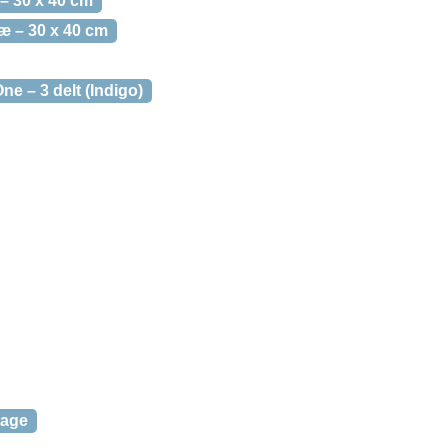
– 30 x 40 cm
æ – 30 x 40 cm
e – 3 delt (Indigo)
tage