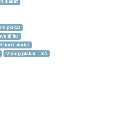
n plakat
ein plakat
ve til far
lt ind i sindet
Viborg plakat – blå