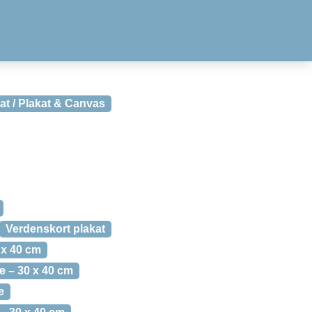
at / Plakat & Canvas
Verdenskort plakat
 x 40 cm
æ – 30 x 40 cm
e