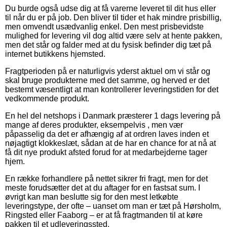
Du burde også udse dig at få varerne leveret til dit hus eller
til når du er på job. Den bliver til tider et hak mindre prisbillig,
men omvendt usædvanlig enkel. Den mest prisbevidste
mulighed for levering vil dog altid være selv at hente pakken,
men det står og falder med at du fysisk befinder dig tæt på
internet butikkens hjemsted.
Fragtperioden på er naturligvis yderst aktuel om vi står og
skal bruge produkterne med det samme, og herved er det
bestemt væsentligt at man kontrollerer leveringstiden for det
vedkommende produkt.
En hel del netshops i Danmark præsterer 1 dags levering på
mange af deres produkter, eksempelvis , men vær
påpasselig da det er afhængig af at ordren laves inden et
nøjagtigt klokkeslæt, sådan at de har en chance for at nå at
få dit nye produkt afsted forud for at medarbejderne tager
hjem.
En række forhandlere på nettet sikrer fri fragt, men for det
meste forudsætter det at du aftager for en fastsat sum. I
øvrigt kan man beslutte sig for den mest letkøbte
leveringstype, der ofte – uanset om man er tæt på Hørsholm,
Ringsted eller Faaborg – er at få fragtmanden til at køre
pakken til et udleveringssted.