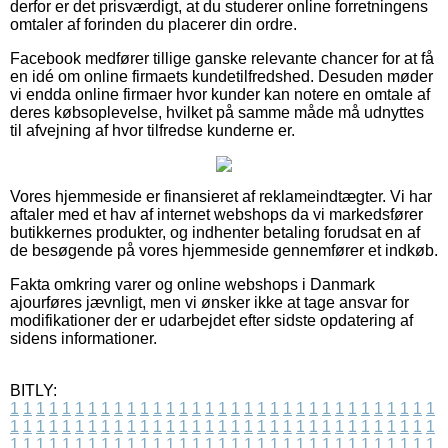
derfor er det prisværdigt, at du studerer online forretningens
omtaler af forinden du placerer din ordre.
Facebook medfører tillige ganske relevante chancer for at få
en idé om online firmaets kundetilfredshed. Desuden møder
vi endda online firmaer hvor kunder kan notere en omtale af
deres købsoplevelse, hvilket på samme måde må udnyttes
til afvejning af hvor tilfredse kunderne er.
Vores hjemmeside er finansieret af reklameindtægter. Vi har
aftaler med et hav af internet webshops da vi markedsfører
butikkernes produkter, og indhenter betaling forudsat en af
de besøgende på vores hjemmeside gennemfører et indkøb.
Fakta omkring varer og online webshops i Danmark
ajourføres jævnligt, men vi ønsker ikke at tage ansvar for
modifikationer der er udarbejdet efter sidste opdatering af
sidens informationer.
BITLY:
1
1
1
1
1
1
1
1
1
1
1
1
1
1
1
1
1
1
1
1
1
1
1
1
1
1
1
1
1
1
1
1
1
1
1
1
1
1
1
1
1
1
1
1
1
1
1
1
1
1
1
1
1
1
1
1
1
1
1
1
1
1
1
1
1
1
1
1
1
1
1
1
1
1
1
1
1
1
1
1
1
1
1
1
1
1
1
1
1
1
1
1
1
1
1
1
1
1
1