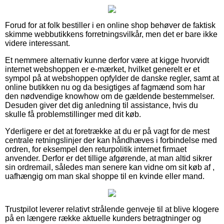
Forud for at folk bestiller i en online shop behøver de faktisk
skimme webbutikkens forretningsvilkår, men det er bare ikke
videre interessant.
Et nemmere alternativ kunne derfor være at kigge hvorvidt
internet webshoppen er e-mærket, hvilket generelt er et
sympol på at webshoppen opfylder de danske regler, samt at
online butikken nu og da besigtiges af fagmænd som har
den nødvendige knowhow om de gældende bestemmelser.
Desuden giver det dig anledning til assistance, hvis du
skulle få problemstillinger med dit køb.
Yderligere er det at foretrække at du er på vagt for de mest
centrale retningslinjer der kan håndhæves i forbindelse med
ordren, for eksempel den returpolitik internet firmaet
anvender. Derfor er det tillige afgørende, at man altid sikrer
sin ordremail, således man senere kan vidne om sit køb af ,
uafhængig om man skal shoppe til en kvinde eller mand.
Trustpilot leverer relativt strålende genveje til at blive klogere
på en længere række aktuelle kunders betragtninger og