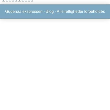
Gudenaa ekspressen -
Blog
- Alle rettigheder forbeholdes