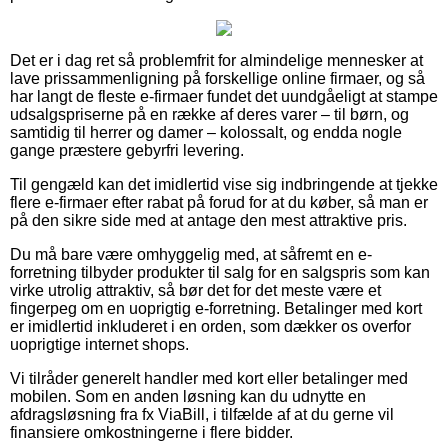
Det er i dag ret så problemfrit for almindelige mennesker at
lave prissammenligning på forskellige online firmaer, og så
har langt de fleste e-firmaer fundet det uundgåeligt at stampe
udsalgspriserne på en række af deres varer – til børn, og
samtidig til herrer og damer – kolossalt, og endda nogle
gange præstere gebyrfri levering.
Til gengæld kan det imidlertid vise sig indbringende at tjekke
flere e-firmaer efter rabat på forud for at du køber, så man er
på den sikre side med at antage den mest attraktive pris.
Du må bare være omhyggelig med, at såfremt en e-
forretning tilbyder produkter til salg for en salgspris som kan
virke utrolig attraktiv, så bør det for det meste være et
fingerpeg om en uoprigtig e-forretning. Betalinger med kort
er imidlertid inkluderet i en orden, som dækker os overfor
uoprigtige internet shops.
Vi tilråder generelt handler med kort eller betalinger med
mobilen. Som en anden løsning kan du udnytte en
afdragsløsning fra fx ViaBill, i tilfælde af at du gerne vil
finansiere omkostningerne i flere bidder.