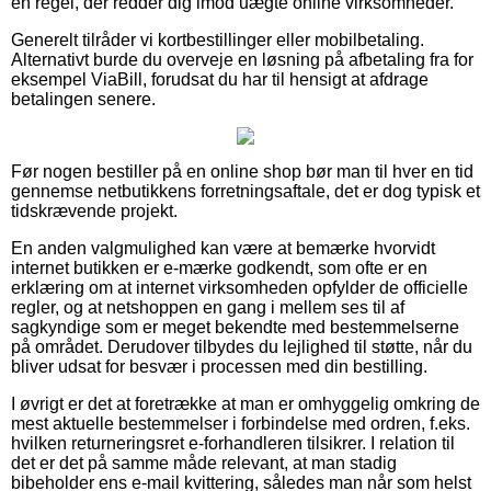
en regel, der redder dig imod uægte online virksomheder.
Generelt tilråder vi kortbestillinger eller mobilbetaling.
Alternativt burde du overveje en løsning på afbetaling fra for
eksempel ViaBill, forudsat du har til hensigt at afdrage
betalingen senere.
Før nogen bestiller på en online shop bør man til hver en tid
gennemse netbutikkens forretningsaftale, det er dog typisk et
tidskrævende projekt.
En anden valgmulighed kan være at bemærke hvorvidt
internet butikken er e-mærke godkendt, som ofte er en
erklæring om at internet virksomheden opfylder de officielle
regler, og at netshoppen en gang i mellem ses til af
sagkyndige som er meget bekendte med bestemmelserne
på området. Derudover tilbydes du lejlighed til støtte, når du
bliver udsat for besvær i processen med din bestilling.
I øvrigt er det at foretrække at man er omhyggelig omkring de
mest aktuelle bestemmelser i forbindelse med ordren, f.eks.
hvilken returneringsret e-forhandleren tilsikrer. I relation til
det er det på samme måde relevant, at man stadig
bibeholder ens e-mail kvittering, således man når som helst