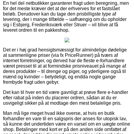
En hel del netbutikker garanterer fragt uden beregning, men
for det meste kræver det at der erhverves for et fastslået
beløb. Derudover kan du tage den prisbilligste type af
levering, der i mange tilfælde – uafhængig om du opholder
sig i Esbjerg, Frederiksværk eller Struer – vil blive at få
leveret ordren til en pakkeshop.
Det er i høj grad hensigtsmæssigt for almindelige dødelige
at sammenligne priser (via fx PriceRunner) på tværs af
internet forretninger, og derved har de fleste e-forhandlere
været presset til at at formindske prisniveauet på mange af
deres produkter – til drenge og piger, og yderligere også til
mænd og kvinder – betydeligt, og endda nogle gange
frembyde fragt uden gebyr.
Det kan til hver en tid være gavnligt at prøve flere e-handler
efter rabat på inden du placerer ordren, sådan at du er
usvigeligt sikker på at modtage den mest betalelige pris.
Man må lige meget hvad ikke overse, at hvis en butik
forhandler en vare til en salgspris der anses for utopisk lav,
så kunne det undertiden være en varsel om en uægte online
shop. Betalinger med kort er på den anden side omfattet af