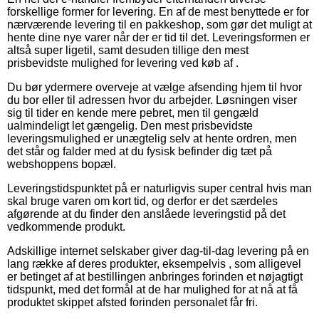
forskellige former for levering. En af de mest benyttede er for
nærværende levering til en pakkeshop, som gør det muligt at
hente dine nye varer når der er tid til det. Leveringsformen er
altså super ligetil, samt desuden tillige den mest
prisbevidste mulighed for levering ved køb af .
Du bør ydermere overveje at vælge afsending hjem til hvor
du bor eller til adressen hvor du arbejder. Løsningen viser
sig til tider en kende mere pebret, men til gengæld
ualmindeligt let gængelig. Den mest prisbevidste
leveringsmulighed er unægtelig selv at hente ordren, men
det står og falder med at du fysisk befinder dig tæt på
webshoppens bopæl.
Leveringstidspunktet på er naturligvis super central hvis man
skal bruge varen om kort tid, og derfor er det særdeles
afgørende at du finder den anslåede leveringstid på det
vedkommende produkt.
Adskillige internet selskaber giver dag-til-dag levering på en
lang række af deres produkter, eksempelvis , som alligevel
er betinget af at bestillingen anbringes forinden et nøjagtigt
tidspunkt, med det formål at de har mulighed for at nå at få
produktet skippet afsted forinden personalet får fri.