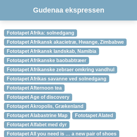
Gudenaa ekspressen
Fototapet Afrika: solnedgang
Fototapet Afrikansk akacietræ, Hwange, Zimbabwe
Fototapet Afrikansk landskab, Namibia
Fototapet Afrikanske baobabtræer
Fototapet Afrikanske zebraer omkring vandhul
Fototapet Afrikas savanne ved solnedgang
Fototapet Afternoon tea
Fototapet Age of discovery
Fototapet Akropolis, Grækenland
Fototapet Alabastrine Map
Fototapet Alated
Fototapet Alfabet med dyr
Fototapet All you need is … a new pair of shoes