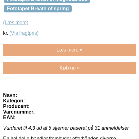
Fototapet Breath of spring
(Læs mere)
kr.
(Vis fragtpris)
Læs mere »
Køb nu »
Navn:
Kategori:
Producent:
Varenummer:
EAN:
Vurderet til
4.3
ud af 5 stjerner baseret på
31
anmeldelser
En hel del e-handler frembyder efterhånden diverse