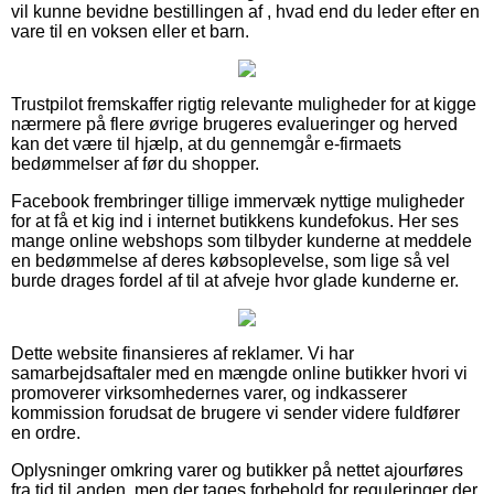
vil kunne bevidne bestillingen af , hvad end du leder efter en
vare til en voksen eller et barn.
Trustpilot fremskaffer rigtig relevante muligheder for at kigge
nærmere på flere øvrige brugeres evalueringer og herved
kan det være til hjælp, at du gennemgår e-firmaets
bedømmelser af før du shopper.
Facebook frembringer tillige immervæk nyttige muligheder
for at få et kig ind i internet butikkens kundefokus. Her ses
mange online webshops som tilbyder kunderne at meddele
en bedømmelse af deres købsoplevelse, som lige så vel
burde drages fordel af til at afveje hvor glade kunderne er.
Dette website finansieres af reklamer. Vi har
samarbejdsaftaler med en mængde online butikker hvori vi
promoverer virksomhedernes varer, og indkasserer
kommission forudsat de brugere vi sender videre fuldfører
en ordre.
Oplysninger omkring varer og butikker på nettet ajourføres
fra tid til anden, men der tages forbehold for reguleringer der